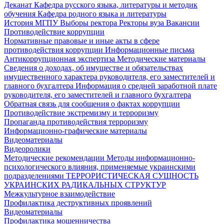
Деканат
Кафедра русского языка, литературы и методик
обучения
Кафедра родного языка и литературы
История МГПУ
Выборы ректора
Ректоры вуза
Вакансии
Противодействие коррупции
Нормативные правовые и иные акты в сфере
противодействия коррупции
Информационные письма
Антикоррупционная экспертиза
Методические материалы
Сведения о доходах, об имуществе и обязательствах
имущественного характера руководителя, его заместителей и
главного бухгалтера
Информация о средней заработной плате
руководителя, его заместителей и главного бухгалтера
Обратная связь для сообщения о фактах коррупции
Противодействие экстремизму и терроризму
Пропаганда противодействия терроризму
Информационно-графические материалы
Видеоматериалы
Видеоролики
Методические рекомендации
Методы информационно-
психологического влияния, применяемые украинскими
подразделениями
ТЕРРОРИСТИЧЕСКАЯ СУЩНОСТЬ
УКРАИНСКИХ РАДИКАЛЬНЫХ СТРУКТУР
Межкультурное взаимодействие
Профилактика деструктивных проявлений
Видеоматериалы
Профилактика мошенничества