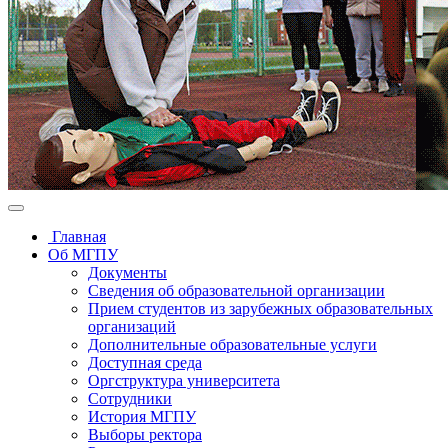
Главная
Об МГПУ
Документы
Сведения об образовательной организации
Прием студентов из зарубежных образовательных
организаций
Дополнительные образовательные услуги
Доступная среда
Оргструктура университета
Сотрудники
История МГПУ
Выборы ректора