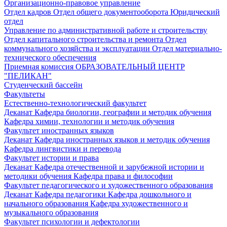
Организационно-правовое управление
Отдел кадров
Отдел общего документооборота
Юридический
отдел
Управление по административной работе и строительству
Отдел капитального строительства и ремонта
Отдел
коммунального хозяйства и эксплуатации
Отдел материально-
технического обеспечения
Приемная комиссия
ОБРАЗОВАТЕЛЬНЫЙ ЦЕНТР
"ПЕЛИКАН"
Студенческий бассейн
Факультеты
Естественно-технологический факультет
Деканат
Кафедра биологии, географии и методик обучения
Кафедра химии, технологии и методик обучения
Факультет иностранных языков
Деканат
Кафедра иностранных языков и методик обучения
Кафедра лингвистики и перевода
Факультет истории и права
Деканат
Кафедра отечественной и зарубежной истории и
методики обучения
Кафедра права и философии
Факультет педагогического и художественного образования
Деканат
Кафедра педагогики
Кафедра дошкольного и
начального образования
Кафедра художественного и
музыкального образования
Факультет психологии и дефектологии