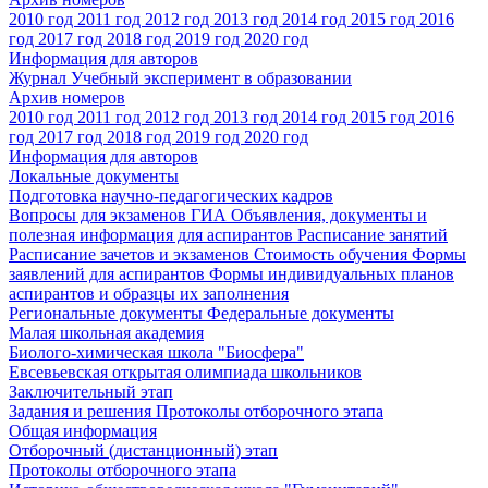
2010 год
2011 год
2012 год
2013 год
2014 год
2015 год
2016
год
2017 год
2018 год
2019 год
2020 год
Информация для авторов
Журнал Учебный эксперимент в образовании
Архив номеров
2010 год
2011 год
2012 год
2013 год
2014 год
2015 год
2016
год
2017 год
2018 год
2019 год
2020 год
Информация для авторов
Локальные документы
Подготовка научно-педагогических кадров
Вопросы для экзаменов
ГИА
Объявления, документы и
полезная информация для аспирантов
Расписание занятий
Расписание зачетов и экзаменов
Стоимость обучения
Формы
заявлений для аспирантов
Формы индивидуальных планов
аспирантов и образцы их заполнения
Региональные документы
Федеральные документы
Малая школьная академия
Биолого-химическая школа "Биосфера"
Евсевьевская открытая олимпиада школьников
Заключительный этап
Задания и решения
Протоколы отборочного этапа
Общая информация
Отборочный (дистанционный) этап
Протоколы отборочного этапа