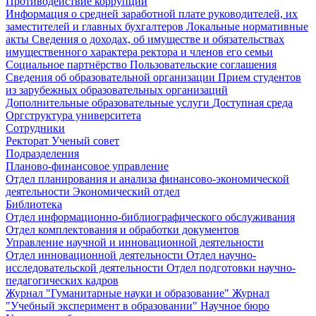
Противодействие коррупции
Информация о средней заработной плате руководителей, их
заместителей и главных бухгалтеров
Локальные нормативные
акты
Сведения о доходах, об имуществе и обязательствах
имущественного характера ректора и членов его семьи
Социальное партнёрство
Пользовательские соглашения
Сведения об образовательной организации
Прием студентов
из зарубежных образовательных организаций
Дополнительные образовательные услуги
Доступная среда
Оргструктура университета
Сотрудники
Ректорат
Ученый совет
Подразделения
Планово-финансовое управление
Отдел планирования и анализа финансово-экономической
деятельности
Экономический отдел
Библиотека
Отдел информационно-библиографического обслуживания
Отдел комплектования и обработки документов
Управление научной и инновационной деятельности
Отдел инновационной деятельности
Отдел научно-
исследовательской деятельности
Отдел подготовки научно-
педагогических кадров
Журнал "Гуманитарные науки и образование"
Журнал
"Учебный эксперимент в образовании"
Научное бюро