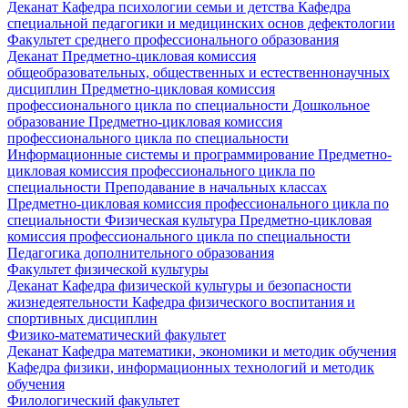
Деканат
Кафедра психологии семьи и детства
Кафедра
специальной педагогики и медицинских основ дефектологии
Факультет среднего профессионального образования
Деканат
Предметно-цикловая комиссия
общеобразовательных, общественных и естественнонаучных
дисциплин
Предметно-цикловая комиссия
профессионального цикла по специальности Дошкольное
образование
Предметно-цикловая комиссия
профессионального цикла по специальности
Информационные системы и программирование
Предметно-
цикловая комиссия профессионального цикла по
специальности Преподавание в начальных классах
Предметно-цикловая комиссия профессионального цикла по
специальности Физическая культура
Предметно-цикловая
комиссия профессионального цикла по специальности
Педагогика дополнительного образования
Факультет физической культуры
Деканат
Кафедра физической культуры и безопасности
жизнедеятельности
Кафедра физического воспитания и
спортивных дисциплин
Физико-математический факультет
Деканат
Кафедра математики, экономики и методик обучения
Кафедра физики, информационных технологий и методик
обучения
Филологический факультет