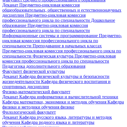
Деканат
Предметно-цикловая комиссия
общеобразовательных, общественных и естественнонаучных
дисциплин
Предметно-цикловая комиссия
профессионального цикла по специальности Дошкольное
образование
Предметно-цикловая комиссия
профессионального цикла по специальности
Информационные системы и программирование
Предметно-
цикловая комиссия профессионального цикла по
специальности Преподавание в начальных классах
Предметно-цикловая комиссия профессионального цикла по
специальности Физическая культура
Предметно-цикловая
комиссия профессионального цикла по специальности
Педагогика дополнительного образования
Факультет физической культуры
Деканат
Кафедра физической культуры и безопасности
жизнедеятельности
Кафедра физического воспитания и
спортивных дисциплин
Физико-математический факультет
Деканат
Кафедра информатики и вычислительной техники
Кафедра математики, экономики и методик обучения
Кафедра
физики и методики обучения физике
Филологический факультет
Деканат
Кафедра русского языка, литературы и методик
обучения
Кафедра родного языка и литературы