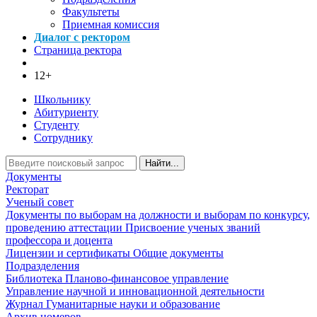
Факультеты
Приемная комиссия
Диалог с ректором
Страница ректора
12+
Школьнику
Абитуриенту
Студенту
Сотруднику
Найти...
Документы
Ректорат
Ученый совет
Документы по выборам на должности и выборам по конкурсу,
проведению аттестации
Присвоение ученых званий
профессора и доцента
Лицензии и сертификаты
Общие документы
Подразделения
Библиотека
Планово-финансовое управление
Управление научной и инновационной деятельности
Журнал Гуманитарные науки и образование
Архив номеров