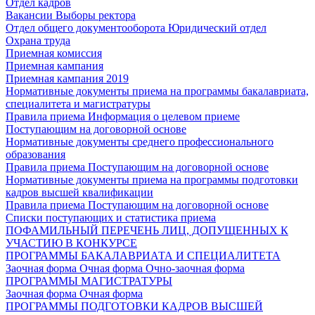
Отдел кадров
Вакансии
Выборы ректора
Отдел общего документооборота
Юридический отдел
Охрана труда
Приемная комиссия
Приемная кампания
Приемная кампания 2019
Нормативные документы приема на программы бакалавриата,
специалитета и магистратуры
Правила приема
Информация о целевом приеме
Поступающим на договорной основе
Нормативные документы среднего профессионального
образования
Правила приема
Поступающим на договорной основе
Нормативные документы приема на программы подготовки
кадров высшей квалификации
Правила приема
Поступающим на договорной основе
Списки поступающих и статистика приема
ПОФАМИЛЬНЫЙ ПЕРЕЧЕНЬ ЛИЦ, ДОПУЩЕННЫХ К
УЧАСТИЮ В КОНКУРСЕ
ПРОГРАММЫ БАКАЛАВРИАТА И СПЕЦИАЛИТЕТА
Заочная форма
Очная форма
Очно-заочная форма
ПРОГРАММЫ МАГИСТРАТУРЫ
Заочная форма
Очная форма
ПРОГРАММЫ ПОДГОТОВКИ КАДРОВ ВЫСШЕЙ