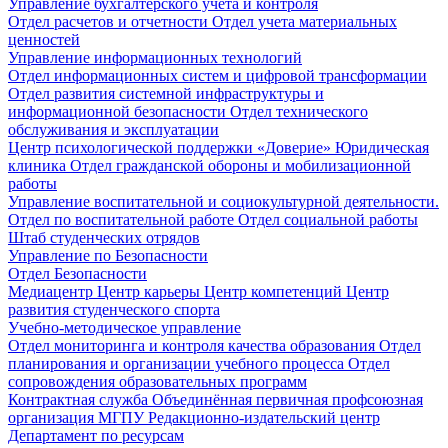
Управление бухгалтерского учета и контроля
Отдел расчетов и отчетности
Отдел учета материальных
ценностей
Управление информационных технологий
Отдел информационных систем и цифровой трансформации
Отдел развития системной инфраструктуры и
информационной безопасности
Отдел технического
обслуживания и эксплуатации
Центр психологической поддержки «Доверие»
Юридическая
клиника
Отдел гражданской обороны и мобилизационной
работы
Управление воспитательной и социокультурной деятельности.
Отдел по воспитательной работе
Отдел социальной работы
Штаб студенческих отрядов
Управление по Безопасности
Отдел Безопасности
Медиацентр
Центр карьеры
Центр компетенций
Центр
развития студенческого спорта
Учебно-методическое управление
Отдел мониторинга и контроля качества образования
Отдел
планирования и организации учебного процесса
Отдел
сопровождения образовательных программ
Контрактная служба
Объединённая первичная профсоюзная
организация МГПУ
Редакционно-издательский центр
Департамент по ресурсам