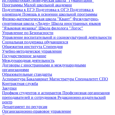
Историко-обществоведческая школа "Гуманитарий"
Программы Малой школьной академии
Подготовка к ЕГЭ
Подготовка к ОГЭ
Подготовка к
олимпиаде
Помощь в освоении школьной программы
Физико-математическая школа "Квант"
Физкультурно-
спортивная школа «Лидер»
Школа иностранных языков
"Языковая мозаика"
Школа филолога "Логос"
Управление по Безопасности
Управление воспитательной и социокультурной деятельности
Социальная поддержка обучающихся
Общежития института
Стипендия
Учебно-методическое управление
Государственное задание
Международная деятельность
Договоры с иностранными и международными
организациями
Образовательные стандарты
Аспирантура
Бакалавриат
Магистратура
Специалитет
СПО
Контрактная служба
Закупки
Профком студентов и аспирантов
Профсоюзная организация
преподавателей и сотрудников
Редакционно-издательский
центр
Департамент по ресурсам
Организационно-правовое управление