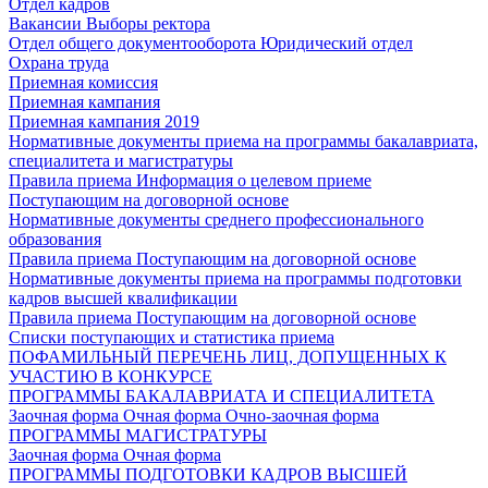
Отдел кадров
Вакансии
Выборы ректора
Отдел общего документооборота
Юридический отдел
Охрана труда
Приемная комиссия
Приемная кампания
Приемная кампания 2019
Нормативные документы приема на программы бакалавриата,
специалитета и магистратуры
Правила приема
Информация о целевом приеме
Поступающим на договорной основе
Нормативные документы среднего профессионального
образования
Правила приема
Поступающим на договорной основе
Нормативные документы приема на программы подготовки
кадров высшей квалификации
Правила приема
Поступающим на договорной основе
Списки поступающих и статистика приема
ПОФАМИЛЬНЫЙ ПЕРЕЧЕНЬ ЛИЦ, ДОПУЩЕННЫХ К
УЧАСТИЮ В КОНКУРСЕ
ПРОГРАММЫ БАКАЛАВРИАТА И СПЕЦИАЛИТЕТА
Заочная форма
Очная форма
Очно-заочная форма
ПРОГРАММЫ МАГИСТРАТУРЫ
Заочная форма
Очная форма
ПРОГРАММЫ ПОДГОТОВКИ КАДРОВ ВЫСШЕЙ