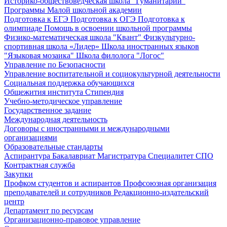
Историко-обществоведческая школа "Гуманитарий"
Программы Малой школьной академии
Подготовка к ЕГЭ
Подготовка к ОГЭ
Подготовка к
олимпиаде
Помощь в освоении школьной программы
Физико-математическая школа "Квант"
Физкультурно-
спортивная школа «Лидер»
Школа иностранных языков
"Языковая мозаика"
Школа филолога "Логос"
Управление по Безопасности
Управление воспитательной и социокультурной деятельности
Социальная поддержка обучающихся
Общежития института
Стипендия
Учебно-методическое управление
Государственное задание
Международная деятельность
Договоры с иностранными и международными
организациями
Образовательные стандарты
Аспирантура
Бакалавриат
Магистратура
Специалитет
СПО
Контрактная служба
Закупки
Профком студентов и аспирантов
Профсоюзная организация
преподавателей и сотрудников
Редакционно-издательский
центр
Департамент по ресурсам
Организационно-правовое управление