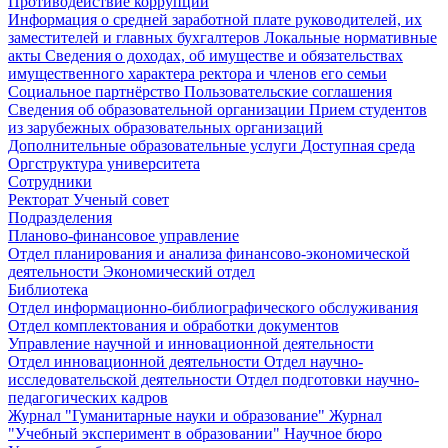
Противодействие коррупции
Информация о средней заработной плате руководителей, их
заместителей и главных бухгалтеров
Локальные нормативные
акты
Сведения о доходах, об имуществе и обязательствах
имущественного характера ректора и членов его семьи
Социальное партнёрство
Пользовательские соглашения
Сведения об образовательной организации
Прием студентов
из зарубежных образовательных организаций
Дополнительные образовательные услуги
Доступная среда
Оргструктура университета
Сотрудники
Ректорат
Ученый совет
Подразделения
Планово-финансовое управление
Отдел планирования и анализа финансово-экономической
деятельности
Экономический отдел
Библиотека
Отдел информационно-библиографического обслуживания
Отдел комплектования и обработки документов
Управление научной и инновационной деятельности
Отдел инновационной деятельности
Отдел научно-
исследовательской деятельности
Отдел подготовки научно-
педагогических кадров
Журнал "Гуманитарные науки и образование"
Журнал
"Учебный эксперимент в образовании"
Научное бюро