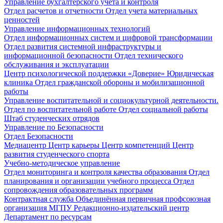
Управление бухгалтерского учета и контроля
Отдел расчетов и отчетности
Отдел учета материальных
ценностей
Управление информационных технологий
Отдел информационных систем и цифровой трансформации
Отдел развития системной инфраструктуры и
информационной безопасности
Отдел технического
обслуживания и эксплуатации
Центр психологической поддержки «Доверие»
Юридическая
клиника
Отдел гражданской обороны и мобилизационной
работы
Управление воспитательной и социокультурной деятельности.
Отдел по воспитательной работе
Отдел социальной работы
Штаб студенческих отрядов
Управление по Безопасности
Отдел Безопасности
Медиацентр
Центр карьеры
Центр компетенций
Центр
развития студенческого спорта
Учебно-методическое управление
Отдел мониторинга и контроля качества образования
Отдел
планирования и организации учебного процесса
Отдел
сопровождения образовательных программ
Контрактная служба
Объединённая первичная профсоюзная
организация МГПУ
Редакционно-издательский центр
Департамент по ресурсам