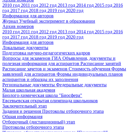
2010 год
2011 год
2012 год
2013 год
2014 год
2015 год
2016
год
2017 год
2018 год
2019 год
2020 год
Информация для авторов
Журнал Учебный эксперимент в образовании
Архив номеров
2010 год
2011 год
2012 год
2013 год
2014 год
2015 год
2016
год
2017 год
2018 год
2019 год
2020 год
Информация для авторов
Локальные документы
Подготовка научно-педагогических кадров
Вопросы для экзаменов
ГИА
Объявления, документы и
полезная информация для аспирантов
Расписание занятий
Расписание зачетов и экзаменов
Стоимость обучения
Формы
заявлений для аспирантов
Формы индивидуальных планов
аспирантов и образцы их заполнения
Региональные документы
Федеральные документы
Малая школьная академия
Биолого-химическая школа "Биосфера"
Евсевьевская открытая олимпиада школьников
Заключительный этап
Задания и решения
Протоколы отборочного этапа
Общая информация
Отборочный (дистанционный) этап
Протоколы отборочного этапа