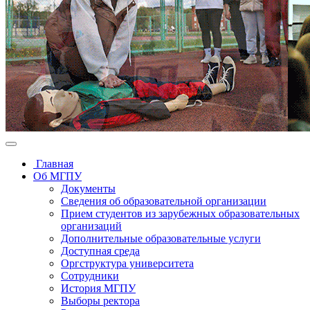
Главная
Об МГПУ
Документы
Сведения об образовательной организации
Прием студентов из зарубежных образовательных
организаций
Дополнительные образовательные услуги
Доступная среда
Оргструктура университета
Сотрудники
История МГПУ
Выборы ректора