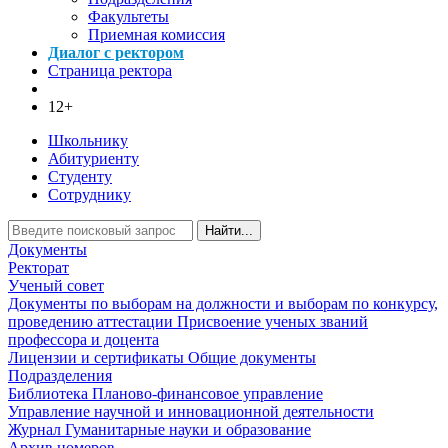
Факультеты
Приемная комиссия
Диалог с ректором
Страница ректора
12+
Школьнику
Абитуриенту
Студенту
Сотруднику
Найти...
Документы
Ректорат
Ученый совет
Документы по выборам на должности и выборам по конкурсу,
проведению аттестации
Присвоение ученых званий
профессора и доцента
Лицензии и сертификаты
Общие документы
Подразделения
Библиотека
Планово-финансовое управление
Управление научной и инновационной деятельности
Журнал Гуманитарные науки и образование
Архив номеров