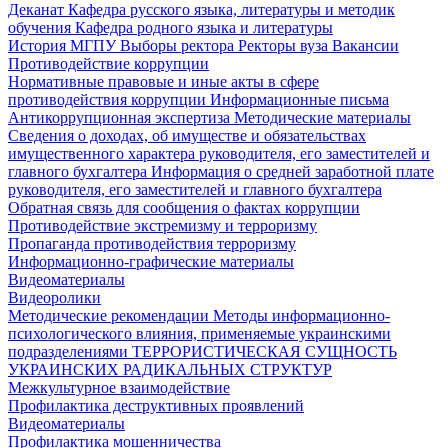
Деканат
Кафедра русского языка, литературы и методик
обучения
Кафедра родного языка и литературы
История МГПУ
Выборы ректора
Ректоры вуза
Вакансии
Противодействие коррупции
Нормативные правовые и иные акты в сфере
противодействия коррупции
Информационные письма
Антикоррупционная экспертиза
Методические материалы
Сведения о доходах, об имуществе и обязательствах
имущественного характера руководителя, его заместителей и
главного бухгалтера
Информация о средней заработной плате
руководителя, его заместителей и главного бухгалтера
Обратная связь для сообщения о фактах коррупции
Противодействие экстремизму и терроризму
Пропаганда противодействия терроризму
Информационно-графические материалы
Видеоматериалы
Видеоролики
Методические рекомендации
Методы информационно-
психологического влияния, применяемые украинскими
подразделениями
ТЕРРОРИСТИЧЕСКАЯ СУЩНОСТЬ
УКРАИНСКИХ РАДИКАЛЬНЫХ СТРУКТУР
Межкультурное взаимодействие
Профилактика деструктивных проявлений
Видеоматериалы
Профилактика мошенничества