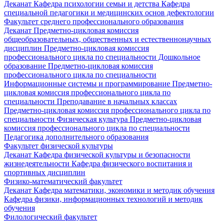
Деканат
Кафедра психологии семьи и детства
Кафедра
специальной педагогики и медицинских основ дефектологии
Факультет среднего профессионального образования
Деканат
Предметно-цикловая комиссия
общеобразовательных, общественных и естественнонаучных
дисциплин
Предметно-цикловая комиссия
профессионального цикла по специальности Дошкольное
образование
Предметно-цикловая комиссия
профессионального цикла по специальности
Информационные системы и программирование
Предметно-
цикловая комиссия профессионального цикла по
специальности Преподавание в начальных классах
Предметно-цикловая комиссия профессионального цикла по
специальности Физическая культура
Предметно-цикловая
комиссия профессионального цикла по специальности
Педагогика дополнительного образования
Факультет физической культуры
Деканат
Кафедра физической культуры и безопасности
жизнедеятельности
Кафедра физического воспитания и
спортивных дисциплин
Физико-математический факультет
Деканат
Кафедра математики, экономики и методик обучения
Кафедра физики, информационных технологий и методик
обучения
Филологический факультет