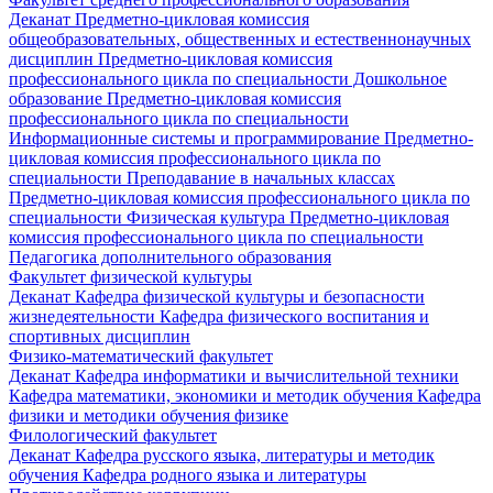
Деканат
Предметно-цикловая комиссия
общеобразовательных, общественных и естественнонаучных
дисциплин
Предметно-цикловая комиссия
профессионального цикла по специальности Дошкольное
образование
Предметно-цикловая комиссия
профессионального цикла по специальности
Информационные системы и программирование
Предметно-
цикловая комиссия профессионального цикла по
специальности Преподавание в начальных классах
Предметно-цикловая комиссия профессионального цикла по
специальности Физическая культура
Предметно-цикловая
комиссия профессионального цикла по специальности
Педагогика дополнительного образования
Факультет физической культуры
Деканат
Кафедра физической культуры и безопасности
жизнедеятельности
Кафедра физического воспитания и
спортивных дисциплин
Физико-математический факультет
Деканат
Кафедра информатики и вычислительной техники
Кафедра математики, экономики и методик обучения
Кафедра
физики и методики обучения физике
Филологический факультет
Деканат
Кафедра русского языка, литературы и методик
обучения
Кафедра родного языка и литературы