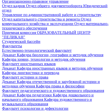
Организационно-правовое управление
Отдел кадров
Отдел общего документооборота
Юридический
отдел
Управление по административной работе и строительству
Отдел капитального строительства и ремонта
Отдел
коммунального хозяйства и эксплуатации
Отдел материально-
технического обеспечения
Приемная комиссия
ОБРАЗОВАТЕЛЬНЫЙ ЦЕНТР
"ПЕЛИКАН"
Студенческий бассейн
Факультеты
Естественно-технологический факультет
Деканат
Кафедра биологии, географии и методик обучения
Кафедра химии, технологии и методик обучения
Факультет иностранных языков
Деканат
Кафедра иностранных языков и методик обучения
Кафедра лингвистики и перевода
Факультет истории и права
Деканат
Кафедра отечественной и зарубежной истории и
методики обучения
Кафедра права и философии
Факультет педагогического и художественного образования
Деканат
Кафедра педагогики
Кафедра дошкольного и
начального образования
Кафедра художественного и
музыкального образования
Факультет психологии и дефектологии