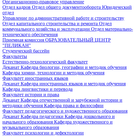
Организационно-правовое управление
Отдел кадров
Отдел общего документооборота
Юридический
отдел
Управление по административной работе и строительству
Отдел капитального строительства и ремонта
Отдел
коммунального хозяйства и эксплуатации
Отдел материально-
технического обеспечения
Приемная комиссия
ОБРАЗОВАТЕЛЬНЫЙ ЦЕНТР
"ПЕЛИКАН"
Студенческий бассейн
Факультеты
Естественно-технологический факультет
Деканат
Кафедра биологии, географии и методик обучения
Кафедра химии, технологии и методик обучения
Факультет иностранных языков
Деканат
Кафедра иностранных языков и методик обучения
Кафедра лингвистики и перевода
Факультет истории и права
Деканат
Кафедра отечественной и зарубежной истории и
методики обучения
Кафедра права и философии
Факультет педагогического и художественного образования
Деканат
Кафедра педагогики
Кафедра дошкольного и
начального образования
Кафедра художественного и
музыкального образования
Факультет психологии и дефектологии