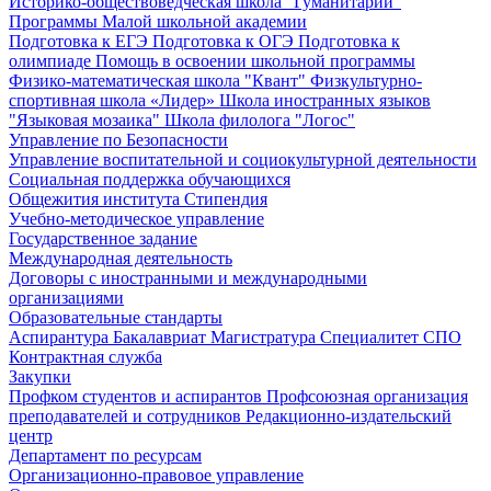
Историко-обществоведческая школа "Гуманитарий"
Программы Малой школьной академии
Подготовка к ЕГЭ
Подготовка к ОГЭ
Подготовка к
олимпиаде
Помощь в освоении школьной программы
Физико-математическая школа "Квант"
Физкультурно-
спортивная школа «Лидер»
Школа иностранных языков
"Языковая мозаика"
Школа филолога "Логос"
Управление по Безопасности
Управление воспитательной и социокультурной деятельности
Социальная поддержка обучающихся
Общежития института
Стипендия
Учебно-методическое управление
Государственное задание
Международная деятельность
Договоры с иностранными и международными
организациями
Образовательные стандарты
Аспирантура
Бакалавриат
Магистратура
Специалитет
СПО
Контрактная служба
Закупки
Профком студентов и аспирантов
Профсоюзная организация
преподавателей и сотрудников
Редакционно-издательский
центр
Департамент по ресурсам
Организационно-правовое управление