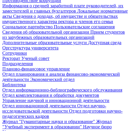
Противодействие коррупции
Информация о средней заработной плате руководителей, их
заместителей и главных бухгалтеров
Локальные нормативные
акты
Сведения о доходах, об имуществе и обязательствах
имущественного характера ректора и членов его семьи
Социальное партнёрство
Пользовательские соглашения
Сведения об образовательной организации
Прием студентов
из зарубежных образовательных организаций
Дополнительные образовательные услуги
Доступная среда
Оргструктура университета
Сотрудники
Ректорат
Ученый совет
Подразделения
Планово-финансовое управление
Отдел планирования и анализа финансово-экономической
деятельности
Экономический отдел
Библиотека
Отдел информационно-библиографического обслуживания
Отдел комплектования и обработки документов
Управление научной и инновационной деятельности
Отдел инновационной деятельности
Отдел научно-
исследовательской деятельности
Отдел подготовки научно-
педагогических кадров
Журнал "Гуманитарные науки и образование"
Журнал
"Учебный эксперимент в образовании"
Научное бюро