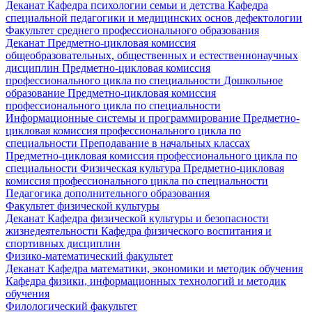
Деканат
Кафедра психологии семьи и детства
Кафедра
специальной педагогики и медицинских основ дефектологии
Факультет среднего профессионального образования
Деканат
Предметно-цикловая комиссия
общеобразовательных, общественных и естественнонаучных
дисциплин
Предметно-цикловая комиссия
профессионального цикла по специальности Дошкольное
образование
Предметно-цикловая комиссия
профессионального цикла по специальности
Информационные системы и программирование
Предметно-
цикловая комиссия профессионального цикла по
специальности Преподавание в начальных классах
Предметно-цикловая комиссия профессионального цикла по
специальности Физическая культура
Предметно-цикловая
комиссия профессионального цикла по специальности
Педагогика дополнительного образования
Факультет физической культуры
Деканат
Кафедра физической культуры и безопасности
жизнедеятельности
Кафедра физического воспитания и
спортивных дисциплин
Физико-математический факультет
Деканат
Кафедра математики, экономики и методик обучения
Кафедра физики, информационных технологий и методик
обучения
Филологический факультет