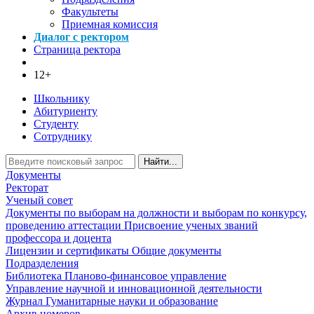
Факультеты
Приемная комиссия
Диалог с ректором
Страница ректора
12+
Школьнику
Абитуриенту
Студенту
Сотруднику
Найти...
Документы
Ректорат
Ученый совет
Документы по выборам на должности и выборам по конкурсу,
проведению аттестации
Присвоение ученых званий
профессора и доцента
Лицензии и сертификаты
Общие документы
Подразделения
Библиотека
Планово-финансовое управление
Управление научной и инновационной деятельности
Журнал Гуманитарные науки и образование
Архив номеров