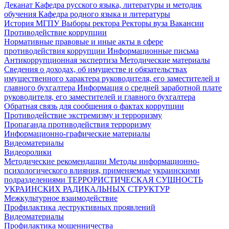
Деканат
Кафедра русского языка, литературы и методик
обучения
Кафедра родного языка и литературы
История МГПУ
Выборы ректора
Ректоры вуза
Вакансии
Противодействие коррупции
Нормативные правовые и иные акты в сфере
противодействия коррупции
Информационные письма
Антикоррупционная экспертиза
Методические материалы
Сведения о доходах, об имуществе и обязательствах
имущественного характера руководителя, его заместителей и
главного бухгалтера
Информация о средней заработной плате
руководителя, его заместителей и главного бухгалтера
Обратная связь для сообщения о фактах коррупции
Противодействие экстремизму и терроризму
Пропаганда противодействия терроризму
Информационно-графические материалы
Видеоматериалы
Видеоролики
Методические рекомендации
Методы информационно-
психологического влияния, применяемые украинскими
подразделениями
ТЕРРОРИСТИЧЕСКАЯ СУЩНОСТЬ
УКРАИНСКИХ РАДИКАЛЬНЫХ СТРУКТУР
Межкультурное взаимодействие
Профилактика деструктивных проявлений
Видеоматериалы
Профилактика мошенничества