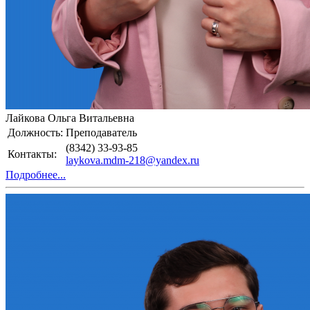
Лайкова Ольга Витальевна
Должность:
Преподаватель
(8342) 33-93-85
Контакты:
laykova.mdm-218@yandex.ru
Подробнее...