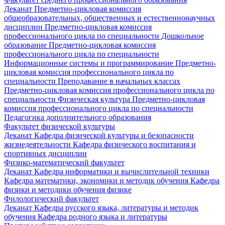
Деканат
Предметно-цикловая комиссия
общеобразовательных, общественных и естественнонаучных
дисциплин
Предметно-цикловая комиссия
профессионального цикла по специальности Дошкольное
образование
Предметно-цикловая комиссия
профессионального цикла по специальности
Информационные системы и программирование
Предметно-
цикловая комиссия профессионального цикла по
специальности Преподавание в начальных классах
Предметно-цикловая комиссия профессионального цикла по
специальности Физическая культура
Предметно-цикловая
комиссия профессионального цикла по специальности
Педагогика дополнительного образования
Факультет физической культуры
Деканат
Кафедра физической культуры и безопасности
жизнедеятельности
Кафедра физического воспитания и
спортивных дисциплин
Физико-математический факультет
Деканат
Кафедра информатики и вычислительной техники
Кафедра математики, экономики и методик обучения
Кафедра
физики и методики обучения физике
Филологический факультет
Деканат
Кафедра русского языка, литературы и методик
обучения
Кафедра родного языка и литературы