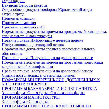
Отдел кадров
Вакансии
Выборы ректора
Отдел общего документооборота
Юридический отдел
Охрана труда
Приемная комиссия
Приемная кампания
Приемная кампания 2019
Нормативные документы приема на программы бакалавриата,
специалитета и магистратуры
Правила приема
Информация о целевом приеме
Поступающим на договорной основе
Нормативные документы среднего профессионального
образования
Правила приема
Поступающим на договорной основе
Нормативные документы приема на программы подготовки
кадров высшей квалификации
Правила приема
Поступающим на договорной основе
Списки поступающих и статистика приема
ПОФАМИЛЬНЫЙ ПЕРЕЧЕНЬ ЛИЦ, ДОПУЩЕННЫХ К
УЧАСТИЮ В КОНКУРСЕ
ПРОГРАММЫ БАКАЛАВРИАТА И СПЕЦИАЛИТЕТА
Заочная форма
Очная форма
Очно-заочная форма
ПРОГРАММЫ МАГИСТРАТУРЫ
Заочная форма
Очная форма
ПРОГРАММЫ ПОДГОТОВКИ КАДРОВ ВЫСШЕЙ