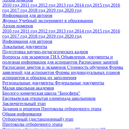
2010 год
2011 год
2012 год
2013 год
2014 год
2015 год
2016
год
2017 год
2018 год
2019 год
2020 год
Информация для авторов
Журнал Учебный эксперимент в образовании
Архив номеров
2010 год
2011 год
2012 год
2013 год
2014 год
2015 год
2016
год
2017 год
2018 год
2019 год
2020 год
Информация для авторов
Локальные документы
Подготовка научно-педагогических кадров
Вопросы для экзаменов
ГИА
Объявления, документы и
полезная информация для аспирантов
Расписание занятий
Расписание зачетов и экзаменов
Стоимость обучения
Формы
заявлений для аспирантов
Формы индивидуальных планов
аспирантов и образцы их заполнения
Региональные документы
Федеральные документы
Малая школьная академия
Биолого-химическая школа "Биосфера"
Евсевьевская открытая олимпиада школьников
Заключительный этап
Задания и решения
Протоколы отборочного этапа
Общая информация
Отборочный (дистанционный) этап
Протоколы отборочного этапа