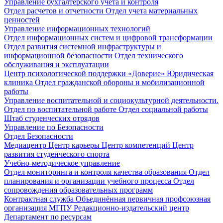
Управление бухгалтерского учета и контроля
Отдел расчетов и отчетности
Отдел учета материальных
ценностей
Управление информационных технологий
Отдел информационных систем и цифровой трансформации
Отдел развития системной инфраструктуры и
информационной безопасности
Отдел технического
обслуживания и эксплуатации
Центр психологической поддержки «Доверие»
Юридическая
клиника
Отдел гражданской обороны и мобилизационной
работы
Управление воспитательной и социокультурной деятельности.
Отдел по воспитательной работе
Отдел социальной работы
Штаб студенческих отрядов
Управление по Безопасности
Отдел Безопасности
Медиацентр
Центр карьеры
Центр компетенций
Центр
развития студенческого спорта
Учебно-методическое управление
Отдел мониторинга и контроля качества образования
Отдел
планирования и организации учебного процесса
Отдел
сопровождения образовательных программ
Контрактная служба
Объединённая первичная профсоюзная
организация МГПУ
Редакционно-издательский центр
Департамент по ресурсам