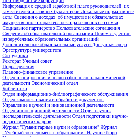
Противодействие коррупции
Информация о средней заработной плате руководителей, их
заместителей и главных бухгалтеров
Локальные нормативные
акты
Сведения о доходах, об имуществе и обязательствах
имущественного характера ректора и членов его семьи
Социальное партнёрство
Пользовательские соглашения
Сведения об образовательной организации
Прием студентов
из зарубежных образовательных организаций
Дополнительные образовательные услуги
Доступная среда
Оргструктура университета
Сотрудники
Ректорат
Ученый совет
Подразделения
Планово-финансовое управление
Отдел планирования и анализа финансово-экономической
деятельности
Экономический отдел
Библиотека
Отдел информационно-библиографического обслуживания
Отдел комплектования и обработки документов
Управление научной и инновационной деятельности
Отдел инновационной деятельности
Отдел научно-
исследовательской деятельности
Отдел подготовки научно-
педагогических кадров
Журнал "Гуманитарные науки и образование"
Журнал
"Учебный эксперимент в образовании"
Научное бюро