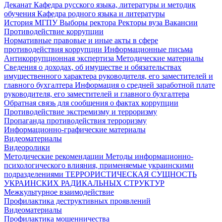
Деканат
Кафедра русского языка, литературы и методик
обучения
Кафедра родного языка и литературы
История МГПУ
Выборы ректора
Ректоры вуза
Вакансии
Противодействие коррупции
Нормативные правовые и иные акты в сфере
противодействия коррупции
Информационные письма
Антикоррупционная экспертиза
Методические материалы
Сведения о доходах, об имуществе и обязательствах
имущественного характера руководителя, его заместителей и
главного бухгалтера
Информация о средней заработной плате
руководителя, его заместителей и главного бухгалтера
Обратная связь для сообщения о фактах коррупции
Противодействие экстремизму и терроризму
Пропаганда противодействия терроризму
Информационно-графические материалы
Видеоматериалы
Видеоролики
Методические рекомендации
Методы информационно-
психологического влияния, применяемые украинскими
подразделениями
ТЕРРОРИСТИЧЕСКАЯ СУЩНОСТЬ
УКРАИНСКИХ РАДИКАЛЬНЫХ СТРУКТУР
Межкультурное взаимодействие
Профилактика деструктивных проявлений
Видеоматериалы
Профилактика мошенничества