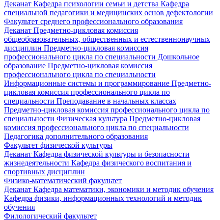
Деканат
Кафедра психологии семьи и детства
Кафедра
специальной педагогики и медицинских основ дефектологии
Факультет среднего профессионального образования
Деканат
Предметно-цикловая комиссия
общеобразовательных, общественных и естественнонаучных
дисциплин
Предметно-цикловая комиссия
профессионального цикла по специальности Дошкольное
образование
Предметно-цикловая комиссия
профессионального цикла по специальности
Информационные системы и программирование
Предметно-
цикловая комиссия профессионального цикла по
специальности Преподавание в начальных классах
Предметно-цикловая комиссия профессионального цикла по
специальности Физическая культура
Предметно-цикловая
комиссия профессионального цикла по специальности
Педагогика дополнительного образования
Факультет физической культуры
Деканат
Кафедра физической культуры и безопасности
жизнедеятельности
Кафедра физического воспитания и
спортивных дисциплин
Физико-математический факультет
Деканат
Кафедра математики, экономики и методик обучения
Кафедра физики, информационных технологий и методик
обучения
Филологический факультет