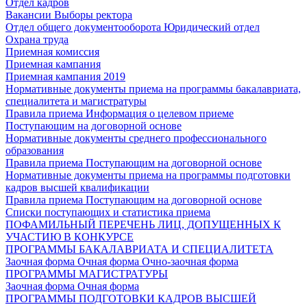
Отдел кадров
Вакансии
Выборы ректора
Отдел общего документооборота
Юридический отдел
Охрана труда
Приемная комиссия
Приемная кампания
Приемная кампания 2019
Нормативные документы приема на программы бакалавриата,
специалитета и магистратуры
Правила приема
Информация о целевом приеме
Поступающим на договорной основе
Нормативные документы среднего профессионального
образования
Правила приема
Поступающим на договорной основе
Нормативные документы приема на программы подготовки
кадров высшей квалификации
Правила приема
Поступающим на договорной основе
Списки поступающих и статистика приема
ПОФАМИЛЬНЫЙ ПЕРЕЧЕНЬ ЛИЦ, ДОПУЩЕННЫХ К
УЧАСТИЮ В КОНКУРСЕ
ПРОГРАММЫ БАКАЛАВРИАТА И СПЕЦИАЛИТЕТА
Заочная форма
Очная форма
Очно-заочная форма
ПРОГРАММЫ МАГИСТРАТУРЫ
Заочная форма
Очная форма
ПРОГРАММЫ ПОДГОТОВКИ КАДРОВ ВЫСШЕЙ