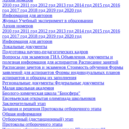
2010 год
2011 год
2012 год
2013 год
2014 год
2015 год
2016
год
2017 год
2018 год
2019 год
2020 год
Информация для авторов
Журнал Учебный эксперимент в образовании
Архив номеров
2010 год
2011 год
2012 год
2013 год
2014 год
2015 год
2016
год
2017 год
2018 год
2019 год
2020 год
Информация для авторов
Локальные документы
Подготовка научно-педагогических кадров
Вопросы для экзаменов
ГИА
Объявления, документы и
полезная информация для аспирантов
Расписание занятий
Расписание зачетов и экзаменов
Стоимость обучения
Формы
заявлений для аспирантов
Формы индивидуальных планов
аспирантов и образцы их заполнения
Региональные документы
Федеральные документы
Малая школьная академия
Биолого-химическая школа "Биосфера"
Евсевьевская открытая олимпиада школьников
Заключительный этап
Задания и решения
Протоколы отборочного этапа
Общая информация
Отборочный (дистанционный) этап
Протоколы отборочного этапа