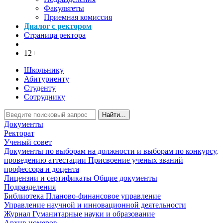
Факультеты
Приемная комиссия
Диалог с ректором
Страница ректора
12+
Школьнику
Абитуриенту
Студенту
Сотруднику
Найти...
Документы
Ректорат
Ученый совет
Документы по выборам на должности и выборам по конкурсу,
проведению аттестации
Присвоение ученых званий
профессора и доцента
Лицензии и сертификаты
Общие документы
Подразделения
Библиотека
Планово-финансовое управление
Управление научной и инновационной деятельности
Журнал Гуманитарные науки и образование
Архив номеров