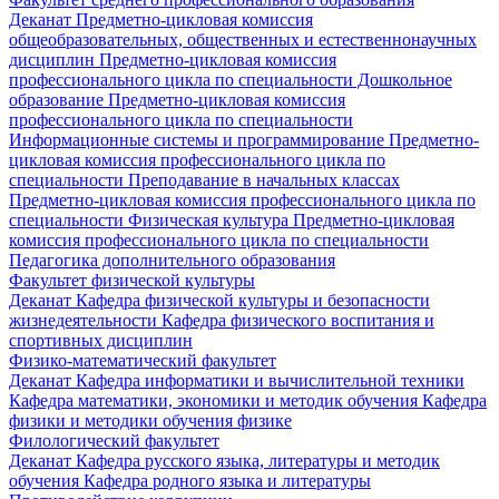
Деканат
Предметно-цикловая комиссия
общеобразовательных, общественных и естественнонаучных
дисциплин
Предметно-цикловая комиссия
профессионального цикла по специальности Дошкольное
образование
Предметно-цикловая комиссия
профессионального цикла по специальности
Информационные системы и программирование
Предметно-
цикловая комиссия профессионального цикла по
специальности Преподавание в начальных классах
Предметно-цикловая комиссия профессионального цикла по
специальности Физическая культура
Предметно-цикловая
комиссия профессионального цикла по специальности
Педагогика дополнительного образования
Факультет физической культуры
Деканат
Кафедра физической культуры и безопасности
жизнедеятельности
Кафедра физического воспитания и
спортивных дисциплин
Физико-математический факультет
Деканат
Кафедра информатики и вычислительной техники
Кафедра математики, экономики и методик обучения
Кафедра
физики и методики обучения физике
Филологический факультет
Деканат
Кафедра русского языка, литературы и методик
обучения
Кафедра родного языка и литературы