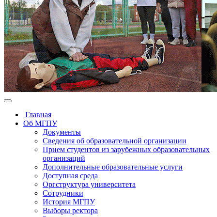
Главная
Об МГПУ
Документы
Сведения об образовательной организации
Прием студентов из зарубежных образовательных
организаций
Дополнительные образовательные услуги
Доступная среда
Оргструктура университета
Сотрудники
История МГПУ
Выборы ректора