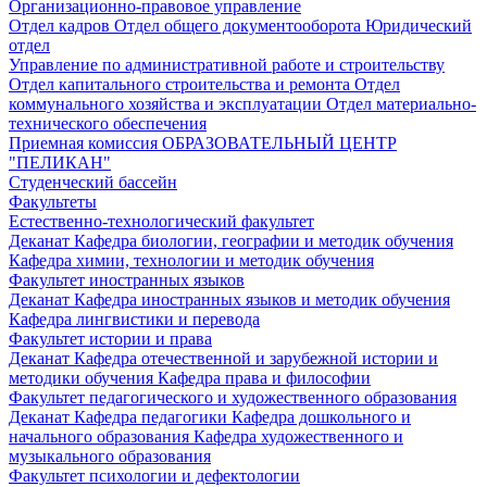
Организационно-правовое управление
Отдел кадров
Отдел общего документооборота
Юридический
отдел
Управление по административной работе и строительству
Отдел капитального строительства и ремонта
Отдел
коммунального хозяйства и эксплуатации
Отдел материально-
технического обеспечения
Приемная комиссия
ОБРАЗОВАТЕЛЬНЫЙ ЦЕНТР
"ПЕЛИКАН"
Студенческий бассейн
Факультеты
Естественно-технологический факультет
Деканат
Кафедра биологии, географии и методик обучения
Кафедра химии, технологии и методик обучения
Факультет иностранных языков
Деканат
Кафедра иностранных языков и методик обучения
Кафедра лингвистики и перевода
Факультет истории и права
Деканат
Кафедра отечественной и зарубежной истории и
методики обучения
Кафедра права и философии
Факультет педагогического и художественного образования
Деканат
Кафедра педагогики
Кафедра дошкольного и
начального образования
Кафедра художественного и
музыкального образования
Факультет психологии и дефектологии