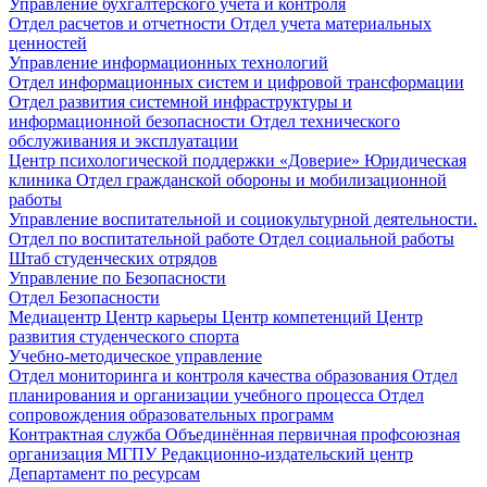
Управление бухгалтерского учета и контроля
Отдел расчетов и отчетности
Отдел учета материальных
ценностей
Управление информационных технологий
Отдел информационных систем и цифровой трансформации
Отдел развития системной инфраструктуры и
информационной безопасности
Отдел технического
обслуживания и эксплуатации
Центр психологической поддержки «Доверие»
Юридическая
клиника
Отдел гражданской обороны и мобилизационной
работы
Управление воспитательной и социокультурной деятельности.
Отдел по воспитательной работе
Отдел социальной работы
Штаб студенческих отрядов
Управление по Безопасности
Отдел Безопасности
Медиацентр
Центр карьеры
Центр компетенций
Центр
развития студенческого спорта
Учебно-методическое управление
Отдел мониторинга и контроля качества образования
Отдел
планирования и организации учебного процесса
Отдел
сопровождения образовательных программ
Контрактная служба
Объединённая первичная профсоюзная
организация МГПУ
Редакционно-издательский центр
Департамент по ресурсам