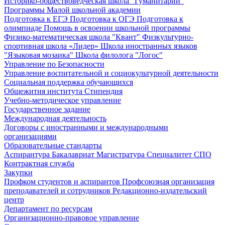
Историко-обществоведческая школа "Гуманитарий"
Программы Малой школьной академии
Подготовка к ЕГЭ
Подготовка к ОГЭ
Подготовка к
олимпиаде
Помощь в освоении школьной программы
Физико-математическая школа "Квант"
Физкультурно-
спортивная школа «Лидер»
Школа иностранных языков
"Языковая мозаика"
Школа филолога "Логос"
Управление по Безопасности
Управление воспитательной и социокультурной деятельности
Социальная поддержка обучающихся
Общежития института
Стипендия
Учебно-методическое управление
Государственное задание
Международная деятельность
Договоры с иностранными и международными
организациями
Образовательные стандарты
Аспирантура
Бакалавриат
Магистратура
Специалитет
СПО
Контрактная служба
Закупки
Профком студентов и аспирантов
Профсоюзная организация
преподавателей и сотрудников
Редакционно-издательский
центр
Департамент по ресурсам
Организационно-правовое управление