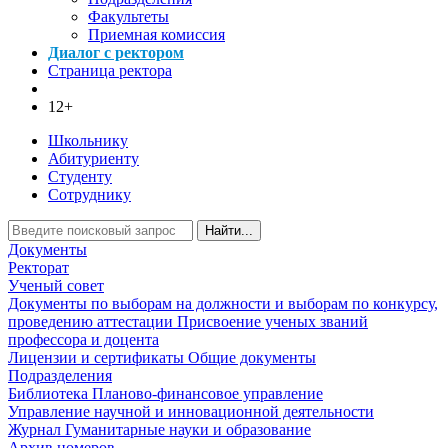
Факультеты
Приемная комиссия
Диалог с ректором
Страница ректора
12+
Школьнику
Абитуриенту
Студенту
Сотруднику
Найти...
Документы
Ректорат
Ученый совет
Документы по выборам на должности и выборам по конкурсу,
проведению аттестации
Присвоение ученых званий
профессора и доцента
Лицензии и сертификаты
Общие документы
Подразделения
Библиотека
Планово-финансовое управление
Управление научной и инновационной деятельности
Журнал Гуманитарные науки и образование
Архив номеров