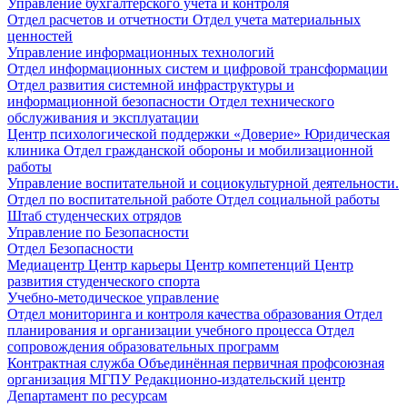
Управление бухгалтерского учета и контроля
Отдел расчетов и отчетности
Отдел учета материальных
ценностей
Управление информационных технологий
Отдел информационных систем и цифровой трансформации
Отдел развития системной инфраструктуры и
информационной безопасности
Отдел технического
обслуживания и эксплуатации
Центр психологической поддержки «Доверие»
Юридическая
клиника
Отдел гражданской обороны и мобилизационной
работы
Управление воспитательной и социокультурной деятельности.
Отдел по воспитательной работе
Отдел социальной работы
Штаб студенческих отрядов
Управление по Безопасности
Отдел Безопасности
Медиацентр
Центр карьеры
Центр компетенций
Центр
развития студенческого спорта
Учебно-методическое управление
Отдел мониторинга и контроля качества образования
Отдел
планирования и организации учебного процесса
Отдел
сопровождения образовательных программ
Контрактная служба
Объединённая первичная профсоюзная
организация МГПУ
Редакционно-издательский центр
Департамент по ресурсам