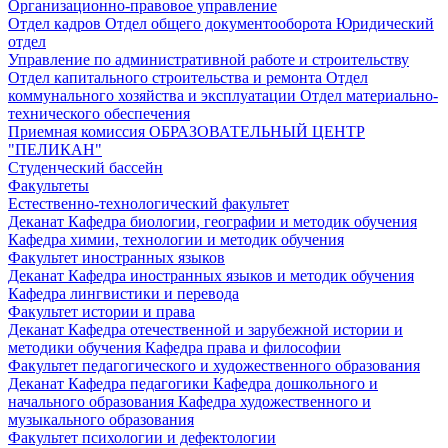
Организационно-правовое управление
Отдел кадров
Отдел общего документооборота
Юридический
отдел
Управление по административной работе и строительству
Отдел капитального строительства и ремонта
Отдел
коммунального хозяйства и эксплуатации
Отдел материально-
технического обеспечения
Приемная комиссия
ОБРАЗОВАТЕЛЬНЫЙ ЦЕНТР
"ПЕЛИКАН"
Студенческий бассейн
Факультеты
Естественно-технологический факультет
Деканат
Кафедра биологии, географии и методик обучения
Кафедра химии, технологии и методик обучения
Факультет иностранных языков
Деканат
Кафедра иностранных языков и методик обучения
Кафедра лингвистики и перевода
Факультет истории и права
Деканат
Кафедра отечественной и зарубежной истории и
методики обучения
Кафедра права и философии
Факультет педагогического и художественного образования
Деканат
Кафедра педагогики
Кафедра дошкольного и
начального образования
Кафедра художественного и
музыкального образования
Факультет психологии и дефектологии