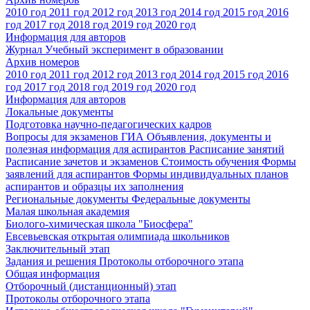
2010 год
2011 год
2012 год
2013 год
2014 год
2015 год
2016
год
2017 год
2018 год
2019 год
2020 год
Информация для авторов
Журнал Учебный эксперимент в образовании
Архив номеров
2010 год
2011 год
2012 год
2013 год
2014 год
2015 год
2016
год
2017 год
2018 год
2019 год
2020 год
Информация для авторов
Локальные документы
Подготовка научно-педагогических кадров
Вопросы для экзаменов
ГИА
Объявления, документы и
полезная информация для аспирантов
Расписание занятий
Расписание зачетов и экзаменов
Стоимость обучения
Формы
заявлений для аспирантов
Формы индивидуальных планов
аспирантов и образцы их заполнения
Региональные документы
Федеральные документы
Малая школьная академия
Биолого-химическая школа "Биосфера"
Евсевьевская открытая олимпиада школьников
Заключительный этап
Задания и решения
Протоколы отборочного этапа
Общая информация
Отборочный (дистанционный) этап
Протоколы отборочного этапа