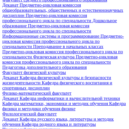
Деканат
Предметно-цикловая комиссия
общеобразовательных, общественных и естественнонаучных
дисциплин
Предметно-цикловая комиссия
профессионального цикла по специальности Дошкольное
образование
Предметно-цикловая комиссия
профессионального цикла по специальности
Информационные системы и программирование
Предметно-
цикловая комиссия профессионального цикла по
специальности Преподавание в начальных классах
Предметно-цикловая комиссия профессионального цикла по
специальности Физическая культура
Предметно-цикловая
комиссия профессионального цикла по специальности
Педагогика дополнительного образования
Факультет физической культуры
Деканат
Кафедра физической культуры и безопасности
жизнедеятельности
Кафедра физического воспитания и
спортивных дисциплин
Физико-математический факультет
Деканат
Кафедра информатики и вычислительной техники
Кафедра математики, экономики и методик обучения
Кафедра
физики и методики обучения физике
Филологический факультет
Деканат
Кафедра русского языка, литературы и методик
обучения
Кафедра родного языка и литературы