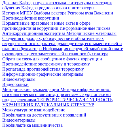
Деканат
Кафедра русского языка, литературы и методик
обучения
Кафедра родного языка и литературы
История МГПУ
Выборы ректора
Ректоры вуза
Вакансии
Противодействие коррупции
Нормативные правовые и иные акты в сфере
противодействия коррупции
Информационные письма
Антикоррупционная экспертиза
Методические материалы
Сведения о доходах, об имуществе и обязательствах
имущественного характера руководителя, его заместителей и
главного бухгалтера
Информация о средней заработной плате
руководителя, его заместителей и главного бухгалтера
Обратная связь для сообщения о фактах коррупции
Противодействие экстремизму и терроризму
Пропаганда противодействия терроризму
Информационно-графические материалы
Видеоматериалы
Видеоролики
Методические рекомендации
Методы информационно-
психологического влияния, применяемые украинскими
подразделениями
ТЕРРОРИСТИЧЕСКАЯ СУЩНОСТЬ
УКРАИНСКИХ РАДИКАЛЬНЫХ СТРУКТУР
Межкультурное взаимодействие
Профилактика деструктивных проявлений
Видеоматериалы
Профилактика мошенничества