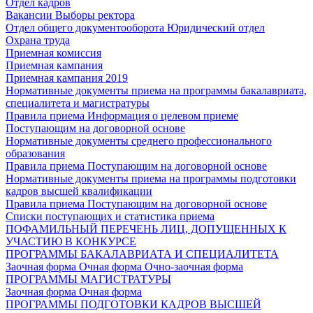
Отдел кадров
Вакансии
Выборы ректора
Отдел общего документооборота
Юридический отдел
Охрана труда
Приемная комиссия
Приемная кампания
Приемная кампания 2019
Нормативные документы приема на программы бакалавриата,
специалитета и магистратуры
Правила приема
Информация о целевом приеме
Поступающим на договорной основе
Нормативные документы среднего профессионального
образования
Правила приема
Поступающим на договорной основе
Нормативные документы приема на программы подготовки
кадров высшей квалификации
Правила приема
Поступающим на договорной основе
Списки поступающих и статистика приема
ПОФАМИЛЬНЫЙ ПЕРЕЧЕНЬ ЛИЦ, ДОПУЩЕННЫХ К
УЧАСТИЮ В КОНКУРСЕ
ПРОГРАММЫ БАКАЛАВРИАТА И СПЕЦИАЛИТЕТА
Заочная форма
Очная форма
Очно-заочная форма
ПРОГРАММЫ МАГИСТРАТУРЫ
Заочная форма
Очная форма
ПРОГРАММЫ ПОДГОТОВКИ КАДРОВ ВЫСШЕЙ