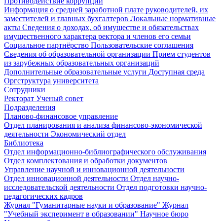
Противодействие коррупции
Информация о средней заработной плате руководителей, их
заместителей и главных бухгалтеров
Локальные нормативные
акты
Сведения о доходах, об имуществе и обязательствах
имущественного характера ректора и членов его семьи
Социальное партнёрство
Пользовательские соглашения
Сведения об образовательной организации
Прием студентов
из зарубежных образовательных организаций
Дополнительные образовательные услуги
Доступная среда
Оргструктура университета
Сотрудники
Ректорат
Ученый совет
Подразделения
Планово-финансовое управление
Отдел планирования и анализа финансово-экономической
деятельности
Экономический отдел
Библиотека
Отдел информационно-библиографического обслуживания
Отдел комплектования и обработки документов
Управление научной и инновационной деятельности
Отдел инновационной деятельности
Отдел научно-
исследовательской деятельности
Отдел подготовки научно-
педагогических кадров
Журнал "Гуманитарные науки и образование"
Журнал
"Учебный эксперимент в образовании"
Научное бюро