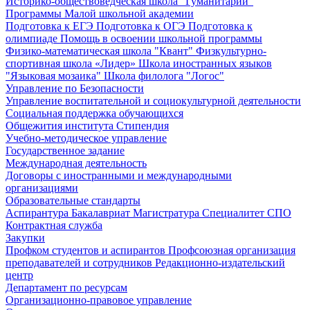
Историко-обществоведческая школа "Гуманитарий"
Программы Малой школьной академии
Подготовка к ЕГЭ
Подготовка к ОГЭ
Подготовка к
олимпиаде
Помощь в освоении школьной программы
Физико-математическая школа "Квант"
Физкультурно-
спортивная школа «Лидер»
Школа иностранных языков
"Языковая мозаика"
Школа филолога "Логос"
Управление по Безопасности
Управление воспитательной и социокультурной деятельности
Социальная поддержка обучающихся
Общежития института
Стипендия
Учебно-методическое управление
Государственное задание
Международная деятельность
Договоры с иностранными и международными
организациями
Образовательные стандарты
Аспирантура
Бакалавриат
Магистратура
Специалитет
СПО
Контрактная служба
Закупки
Профком студентов и аспирантов
Профсоюзная организация
преподавателей и сотрудников
Редакционно-издательский
центр
Департамент по ресурсам
Организационно-правовое управление