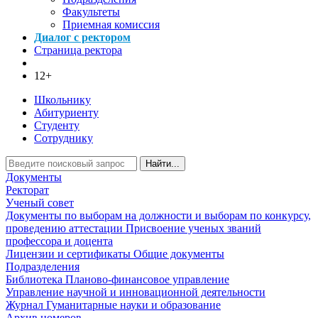
Факультеты
Приемная комиссия
Диалог с ректором
Страница ректора
12+
Школьнику
Абитуриенту
Студенту
Сотруднику
Найти...
Документы
Ректорат
Ученый совет
Документы по выборам на должности и выборам по конкурсу,
проведению аттестации
Присвоение ученых званий
профессора и доцента
Лицензии и сертификаты
Общие документы
Подразделения
Библиотека
Планово-финансовое управление
Управление научной и инновационной деятельности
Журнал Гуманитарные науки и образование
Архив номеров