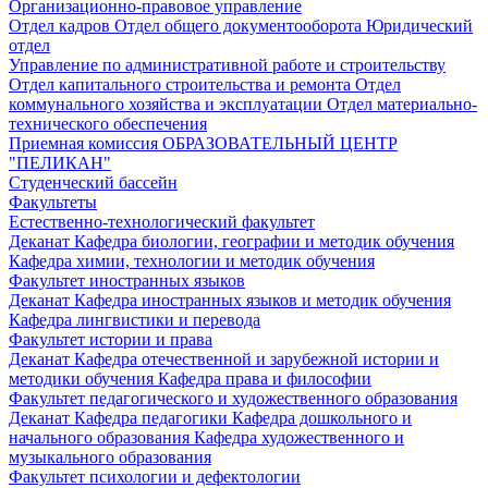
Организационно-правовое управление
Отдел кадров
Отдел общего документооборота
Юридический
отдел
Управление по административной работе и строительству
Отдел капитального строительства и ремонта
Отдел
коммунального хозяйства и эксплуатации
Отдел материально-
технического обеспечения
Приемная комиссия
ОБРАЗОВАТЕЛЬНЫЙ ЦЕНТР
"ПЕЛИКАН"
Студенческий бассейн
Факультеты
Естественно-технологический факультет
Деканат
Кафедра биологии, географии и методик обучения
Кафедра химии, технологии и методик обучения
Факультет иностранных языков
Деканат
Кафедра иностранных языков и методик обучения
Кафедра лингвистики и перевода
Факультет истории и права
Деканат
Кафедра отечественной и зарубежной истории и
методики обучения
Кафедра права и философии
Факультет педагогического и художественного образования
Деканат
Кафедра педагогики
Кафедра дошкольного и
начального образования
Кафедра художественного и
музыкального образования
Факультет психологии и дефектологии