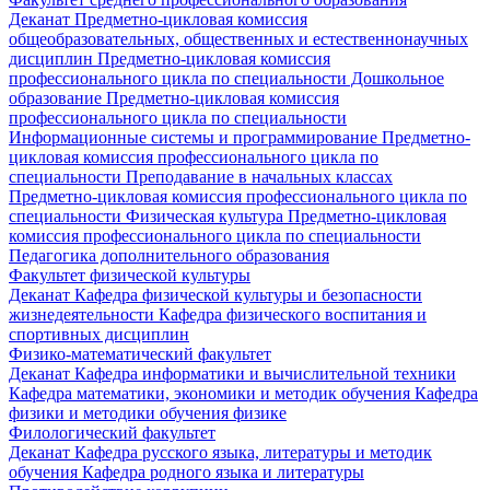
Деканат
Предметно-цикловая комиссия
общеобразовательных, общественных и естественнонаучных
дисциплин
Предметно-цикловая комиссия
профессионального цикла по специальности Дошкольное
образование
Предметно-цикловая комиссия
профессионального цикла по специальности
Информационные системы и программирование
Предметно-
цикловая комиссия профессионального цикла по
специальности Преподавание в начальных классах
Предметно-цикловая комиссия профессионального цикла по
специальности Физическая культура
Предметно-цикловая
комиссия профессионального цикла по специальности
Педагогика дополнительного образования
Факультет физической культуры
Деканат
Кафедра физической культуры и безопасности
жизнедеятельности
Кафедра физического воспитания и
спортивных дисциплин
Физико-математический факультет
Деканат
Кафедра информатики и вычислительной техники
Кафедра математики, экономики и методик обучения
Кафедра
физики и методики обучения физике
Филологический факультет
Деканат
Кафедра русского языка, литературы и методик
обучения
Кафедра родного языка и литературы