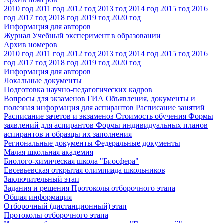
2010 год
2011 год
2012 год
2013 год
2014 год
2015 год
2016
год
2017 год
2018 год
2019 год
2020 год
Информация для авторов
Журнал Учебный эксперимент в образовании
Архив номеров
2010 год
2011 год
2012 год
2013 год
2014 год
2015 год
2016
год
2017 год
2018 год
2019 год
2020 год
Информация для авторов
Локальные документы
Подготовка научно-педагогических кадров
Вопросы для экзаменов
ГИА
Объявления, документы и
полезная информация для аспирантов
Расписание занятий
Расписание зачетов и экзаменов
Стоимость обучения
Формы
заявлений для аспирантов
Формы индивидуальных планов
аспирантов и образцы их заполнения
Региональные документы
Федеральные документы
Малая школьная академия
Биолого-химическая школа "Биосфера"
Евсевьевская открытая олимпиада школьников
Заключительный этап
Задания и решения
Протоколы отборочного этапа
Общая информация
Отборочный (дистанционный) этап
Протоколы отборочного этапа