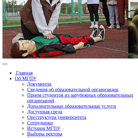
Главная
Об МГПУ
Документы
Сведения об образовательной организации
Прием студентов из зарубежных образовательных
организаций
Дополнительные образовательные услуги
Доступная среда
Оргструктура университета
Сотрудники
История МГПУ
Выборы ректора