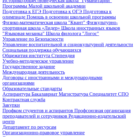
Историко-обществоведческая школа "Гуманитарий"
Программы Малой школьной академии
Подготовка к ЕГЭ
Подготовка к ОГЭ
Подготовка к
олимпиаде
Помощь в освоении школьной программы
Физико-математическая школа "Квант"
Физкультурно-
спортивная школа «Лидер»
Школа иностранных языков
"Языковая мозаика"
Школа филолога "Логос"
Управление по Безопасности
Управление воспитательной и социокультурной деятельности
Социальная поддержка обучающихся
Общежития института
Стипендия
Учебно-методическое управление
Государственное задание
Международная деятельность
Договоры с иностранными и международными
организациями
Образовательные стандарты
Аспирантура
Бакалавриат
Магистратура
Специалитет
СПО
Контрактная служба
Закупки
Профком студентов и аспирантов
Профсоюзная организация
преподавателей и сотрудников
Редакционно-издательский
центр
Департамент по ресурсам
Организационно-правовое управление