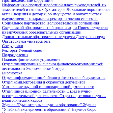
Противодействие коррупции
Информация о средней заработной плате руководителей, их
заместителей и главных бухгалтеров
Локальные нормативные
акты
Сведения о доходах, об имуществе и обязательствах
имущественного характера ректора и членов его семьи
Социальное партнёрство
Пользовательские соглашения
Сведения об образовательной организации
Прием студентов
из зарубежных образовательных организаций
Дополнительные образовательные услуги
Доступная среда
Оргструктура университета
Сотрудники
Ректорат
Ученый совет
Подразделения
Планово-финансовое управление
Отдел планирования и анализа финансово-экономической
деятельности
Экономический отдел
Библиотека
Отдел информационно-библиографического обслуживания
Отдел комплектования и обработки документов
Управление научной и инновационной деятельности
Отдел инновационной деятельности
Отдел научно-
исследовательской деятельности
Отдел подготовки научно-
педагогических кадров
Журнал "Гуманитарные науки и образование"
Журнал
"Учебный эксперимент в образовании"
Научное бюро