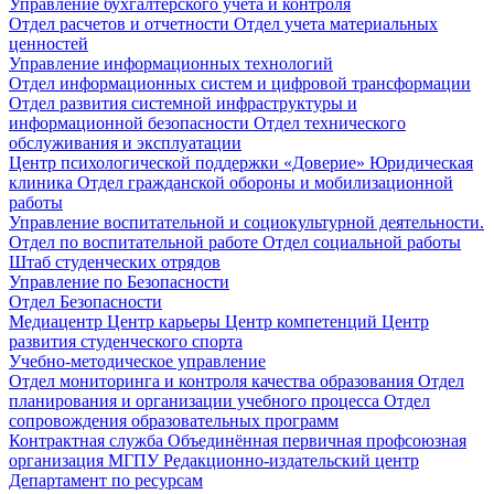
Управление бухгалтерского учета и контроля
Отдел расчетов и отчетности
Отдел учета материальных
ценностей
Управление информационных технологий
Отдел информационных систем и цифровой трансформации
Отдел развития системной инфраструктуры и
информационной безопасности
Отдел технического
обслуживания и эксплуатации
Центр психологической поддержки «Доверие»
Юридическая
клиника
Отдел гражданской обороны и мобилизационной
работы
Управление воспитательной и социокультурной деятельности.
Отдел по воспитательной работе
Отдел социальной работы
Штаб студенческих отрядов
Управление по Безопасности
Отдел Безопасности
Медиацентр
Центр карьеры
Центр компетенций
Центр
развития студенческого спорта
Учебно-методическое управление
Отдел мониторинга и контроля качества образования
Отдел
планирования и организации учебного процесса
Отдел
сопровождения образовательных программ
Контрактная служба
Объединённая первичная профсоюзная
организация МГПУ
Редакционно-издательский центр
Департамент по ресурсам