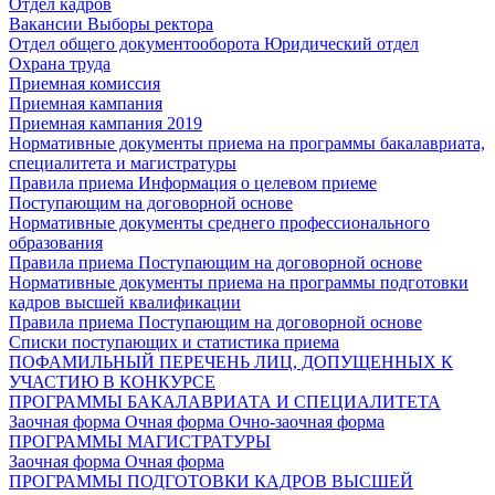
Отдел кадров
Вакансии
Выборы ректора
Отдел общего документооборота
Юридический отдел
Охрана труда
Приемная комиссия
Приемная кампания
Приемная кампания 2019
Нормативные документы приема на программы бакалавриата,
специалитета и магистратуры
Правила приема
Информация о целевом приеме
Поступающим на договорной основе
Нормативные документы среднего профессионального
образования
Правила приема
Поступающим на договорной основе
Нормативные документы приема на программы подготовки
кадров высшей квалификации
Правила приема
Поступающим на договорной основе
Списки поступающих и статистика приема
ПОФАМИЛЬНЫЙ ПЕРЕЧЕНЬ ЛИЦ, ДОПУЩЕННЫХ К
УЧАСТИЮ В КОНКУРСЕ
ПРОГРАММЫ БАКАЛАВРИАТА И СПЕЦИАЛИТЕТА
Заочная форма
Очная форма
Очно-заочная форма
ПРОГРАММЫ МАГИСТРАТУРЫ
Заочная форма
Очная форма
ПРОГРАММЫ ПОДГОТОВКИ КАДРОВ ВЫСШЕЙ