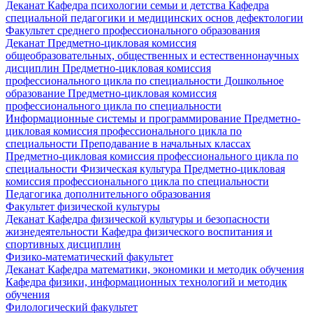
Деканат
Кафедра психологии семьи и детства
Кафедра
специальной педагогики и медицинских основ дефектологии
Факультет среднего профессионального образования
Деканат
Предметно-цикловая комиссия
общеобразовательных, общественных и естественнонаучных
дисциплин
Предметно-цикловая комиссия
профессионального цикла по специальности Дошкольное
образование
Предметно-цикловая комиссия
профессионального цикла по специальности
Информационные системы и программирование
Предметно-
цикловая комиссия профессионального цикла по
специальности Преподавание в начальных классах
Предметно-цикловая комиссия профессионального цикла по
специальности Физическая культура
Предметно-цикловая
комиссия профессионального цикла по специальности
Педагогика дополнительного образования
Факультет физической культуры
Деканат
Кафедра физической культуры и безопасности
жизнедеятельности
Кафедра физического воспитания и
спортивных дисциплин
Физико-математический факультет
Деканат
Кафедра математики, экономики и методик обучения
Кафедра физики, информационных технологий и методик
обучения
Филологический факультет