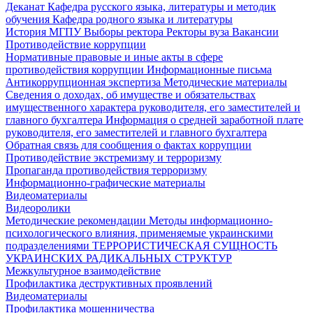
Деканат
Кафедра русского языка, литературы и методик
обучения
Кафедра родного языка и литературы
История МГПУ
Выборы ректора
Ректоры вуза
Вакансии
Противодействие коррупции
Нормативные правовые и иные акты в сфере
противодействия коррупции
Информационные письма
Антикоррупционная экспертиза
Методические материалы
Сведения о доходах, об имуществе и обязательствах
имущественного характера руководителя, его заместителей и
главного бухгалтера
Информация о средней заработной плате
руководителя, его заместителей и главного бухгалтера
Обратная связь для сообщения о фактах коррупции
Противодействие экстремизму и терроризму
Пропаганда противодействия терроризму
Информационно-графические материалы
Видеоматериалы
Видеоролики
Методические рекомендации
Методы информационно-
психологического влияния, применяемые украинскими
подразделениями
ТЕРРОРИСТИЧЕСКАЯ СУЩНОСТЬ
УКРАИНСКИХ РАДИКАЛЬНЫХ СТРУКТУР
Межкультурное взаимодействие
Профилактика деструктивных проявлений
Видеоматериалы
Профилактика мошенничества