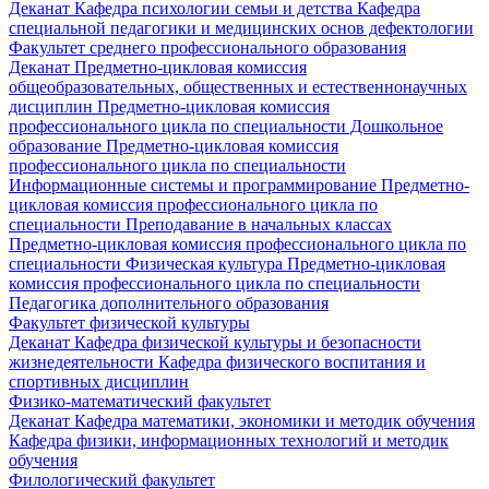
Деканат
Кафедра психологии семьи и детства
Кафедра
специальной педагогики и медицинских основ дефектологии
Факультет среднего профессионального образования
Деканат
Предметно-цикловая комиссия
общеобразовательных, общественных и естественнонаучных
дисциплин
Предметно-цикловая комиссия
профессионального цикла по специальности Дошкольное
образование
Предметно-цикловая комиссия
профессионального цикла по специальности
Информационные системы и программирование
Предметно-
цикловая комиссия профессионального цикла по
специальности Преподавание в начальных классах
Предметно-цикловая комиссия профессионального цикла по
специальности Физическая культура
Предметно-цикловая
комиссия профессионального цикла по специальности
Педагогика дополнительного образования
Факультет физической культуры
Деканат
Кафедра физической культуры и безопасности
жизнедеятельности
Кафедра физического воспитания и
спортивных дисциплин
Физико-математический факультет
Деканат
Кафедра математики, экономики и методик обучения
Кафедра физики, информационных технологий и методик
обучения
Филологический факультет