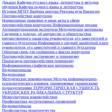
Деканат
Кафедра русского языка, литературы и методик
обучения
Кафедра родного языка и литературы
История МГПУ
Выборы ректора
Ректоры вуза
Вакансии
Противодействие коррупции
Нормативные правовые и иные акты в сфере
противодействия коррупции
Информационные письма
Антикоррупционная экспертиза
Методические материалы
Сведения о доходах, об имуществе и обязательствах
имущественного характера руководителя, его заместителей и
главного бухгалтера
Информация о средней заработной плате
руководителя, его заместителей и главного бухгалтера
Обратная связь для сообщения о фактах коррупции
Противодействие экстремизму и терроризму
Пропаганда противодействия терроризму
Информационно-графические материалы
Видеоматериалы
Видеоролики
Методические рекомендации
Методы информационно-
психологического влияния, применяемые украинскими
подразделениями
ТЕРРОРИСТИЧЕСКАЯ СУЩНОСТЬ
УКРАИНСКИХ РАДИКАЛЬНЫХ СТРУКТУР
Межкультурное взаимодействие
Профилактика деструктивных проявлений
Видеоматериалы
Профилактика мошенничества