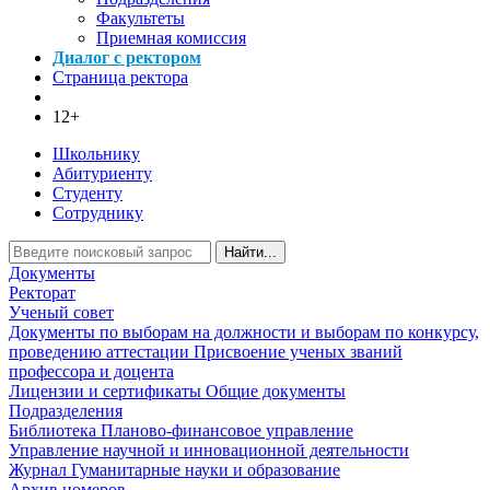
Факультеты
Приемная комиссия
Диалог с ректором
Страница ректора
12+
Школьнику
Абитуриенту
Студенту
Сотруднику
Найти...
Документы
Ректорат
Ученый совет
Документы по выборам на должности и выборам по конкурсу,
проведению аттестации
Присвоение ученых званий
профессора и доцента
Лицензии и сертификаты
Общие документы
Подразделения
Библиотека
Планово-финансовое управление
Управление научной и инновационной деятельности
Журнал Гуманитарные науки и образование
Архив номеров