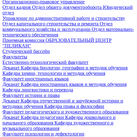
Организационно-правовое управление
Отдел кадров
Отдел общего документооборота
Юридический
отдел
Управление по административной работе и строительству
Отдел капитального строительства и ремонта
Отдел
коммунального хозяйства и эксплуатации
Отдел материально-
технического обеспечения
Приемная комиссия
ОБРАЗОВАТЕЛЬНЫЙ ЦЕНТР
"ПЕЛИКАН"
Студенческий бассейн
Факультеты
Естественно-технологический факультет
Деканат
Кафедра биологии, географии и методик обучения
Кафедра химии, технологии и методик обучения
Факультет иностранных языков
Деканат
Кафедра иностранных языков и методик обучения
Кафедра лингвистики и перевода
Факультет истории и права
Деканат
Кафедра отечественной и зарубежной истории и
методики обучения
Кафедра права и философии
Факультет педагогического и художественного образования
Деканат
Кафедра педагогики
Кафедра дошкольного и
начального образования
Кафедра художественного и
музыкального образования
Факультет психологии и дефектологии