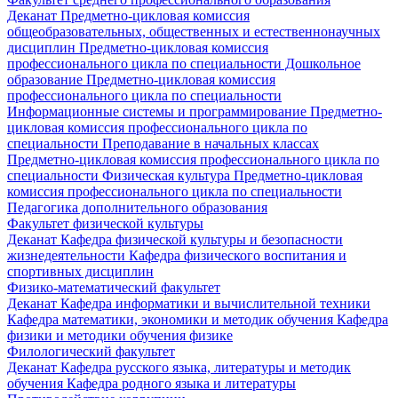
Деканат
Предметно-цикловая комиссия
общеобразовательных, общественных и естественнонаучных
дисциплин
Предметно-цикловая комиссия
профессионального цикла по специальности Дошкольное
образование
Предметно-цикловая комиссия
профессионального цикла по специальности
Информационные системы и программирование
Предметно-
цикловая комиссия профессионального цикла по
специальности Преподавание в начальных классах
Предметно-цикловая комиссия профессионального цикла по
специальности Физическая культура
Предметно-цикловая
комиссия профессионального цикла по специальности
Педагогика дополнительного образования
Факультет физической культуры
Деканат
Кафедра физической культуры и безопасности
жизнедеятельности
Кафедра физического воспитания и
спортивных дисциплин
Физико-математический факультет
Деканат
Кафедра информатики и вычислительной техники
Кафедра математики, экономики и методик обучения
Кафедра
физики и методики обучения физике
Филологический факультет
Деканат
Кафедра русского языка, литературы и методик
обучения
Кафедра родного языка и литературы