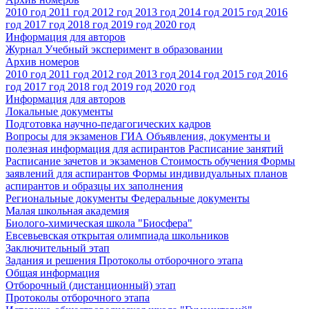
2010 год
2011 год
2012 год
2013 год
2014 год
2015 год
2016
год
2017 год
2018 год
2019 год
2020 год
Информация для авторов
Журнал Учебный эксперимент в образовании
Архив номеров
2010 год
2011 год
2012 год
2013 год
2014 год
2015 год
2016
год
2017 год
2018 год
2019 год
2020 год
Информация для авторов
Локальные документы
Подготовка научно-педагогических кадров
Вопросы для экзаменов
ГИА
Объявления, документы и
полезная информация для аспирантов
Расписание занятий
Расписание зачетов и экзаменов
Стоимость обучения
Формы
заявлений для аспирантов
Формы индивидуальных планов
аспирантов и образцы их заполнения
Региональные документы
Федеральные документы
Малая школьная академия
Биолого-химическая школа "Биосфера"
Евсевьевская открытая олимпиада школьников
Заключительный этап
Задания и решения
Протоколы отборочного этапа
Общая информация
Отборочный (дистанционный) этап
Протоколы отборочного этапа