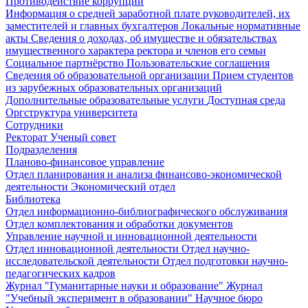
Противодействие коррупции
Информация о средней заработной плате руководителей, их
заместителей и главных бухгалтеров
Локальные нормативные
акты
Сведения о доходах, об имуществе и обязательствах
имущественного характера ректора и членов его семьи
Социальное партнёрство
Пользовательские соглашения
Сведения об образовательной организации
Прием студентов
из зарубежных образовательных организаций
Дополнительные образовательные услуги
Доступная среда
Оргструктура университета
Сотрудники
Ректорат
Ученый совет
Подразделения
Планово-финансовое управление
Отдел планирования и анализа финансово-экономической
деятельности
Экономический отдел
Библиотека
Отдел информационно-библиографического обслуживания
Отдел комплектования и обработки документов
Управление научной и инновационной деятельности
Отдел инновационной деятельности
Отдел научно-
исследовательской деятельности
Отдел подготовки научно-
педагогических кадров
Журнал "Гуманитарные науки и образование"
Журнал
"Учебный эксперимент в образовании"
Научное бюро