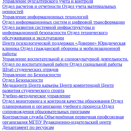
Управление бухгалтерского учета и контроля
Отдел расчетов и отчетности
Отдел учета материальных
ценностей
Управление информационных технологий
Отдел информационных систем и цифровой трансформации
Отдел развития системной инфраструктуры и
информационной безопасности
Отдел технического
обслуживания и эксплуатации
Центр психологической поддержки «Доверие»
Юридическая
клиника
Отдел гражданской обороны и мобилизационной
работы
Управление воспитательной и социокультурной деятельности.
Отдел по воспитательной работе
Отдел социальной работы
Штаб студенческих отрядов
Управление по Безопасности
Отдел Безопасности
Медиацентр
Центр карьеры
Центр компетенций
Центр
развития студенческого спорта
Учебно-методическое управление
Отдел мониторинга и контроля качества образования
Отдел
планирования и организации учебного процесса
Отдел
сопровождения образовательных программ
Контрактная служба
Объединённая первичная профсоюзная
организация МГПУ
Редакционно-издательский центр
Департамент по ресурсам