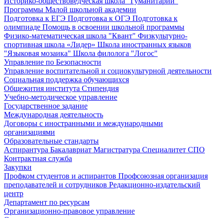
Историко-обществоведческая школа "Гуманитарий"
Программы Малой школьной академии
Подготовка к ЕГЭ
Подготовка к ОГЭ
Подготовка к
олимпиаде
Помощь в освоении школьной программы
Физико-математическая школа "Квант"
Физкультурно-
спортивная школа «Лидер»
Школа иностранных языков
"Языковая мозаика"
Школа филолога "Логос"
Управление по Безопасности
Управление воспитательной и социокультурной деятельности
Социальная поддержка обучающихся
Общежития института
Стипендия
Учебно-методическое управление
Государственное задание
Международная деятельность
Договоры с иностранными и международными
организациями
Образовательные стандарты
Аспирантура
Бакалавриат
Магистратура
Специалитет
СПО
Контрактная служба
Закупки
Профком студентов и аспирантов
Профсоюзная организация
преподавателей и сотрудников
Редакционно-издательский
центр
Департамент по ресурсам
Организационно-правовое управление