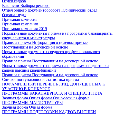
Отдел кадров
Вакансии
Выборы ректора
Отдел общего документооборота
Юридический отдел
Охрана труда
Приемная комиссия
Приемная кампания
Приемная кампания 2019
Нормативные документы приема на программы бакалавриата,
специалитета и магистратуры
Правила приема
Информация о целевом приеме
Поступающим на договорной основе
Нормативные документы среднего профессионального
образования
Правила приема
Поступающим на договорной основе
Нормативные документы приема на программы подготовки
кадров высшей квалификации
Правила приема
Поступающим на договорной основе
Списки поступающих и статистика приема
ПОФАМИЛЬНЫЙ ПЕРЕЧЕНЬ ЛИЦ, ДОПУЩЕННЫХ К
УЧАСТИЮ В КОНКУРСЕ
ПРОГРАММЫ БАКАЛАВРИАТА И СПЕЦИАЛИТЕТА
Заочная форма
Очная форма
Очно-заочная форма
ПРОГРАММЫ МАГИСТРАТУРЫ
Заочная форма
Очная форма
ПРОГРАММЫ ПОДГОТОВКИ КАДРОВ ВЫСШЕЙ