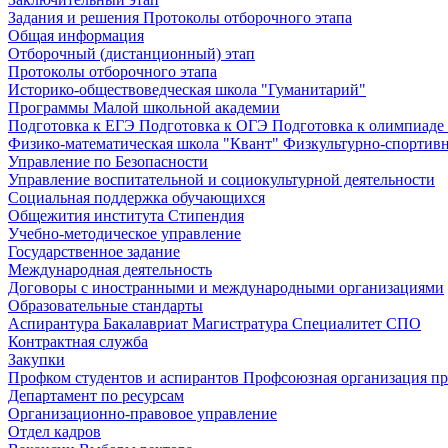
Задания и решения
Протоколы отборочного этапа
Общая информация
Отборочный (дистанционный) этап
Протоколы отборочного этапа
Историко-обществоведческая школа "Гуманитарий"
Программы Малой школьной академии
Подготовка к ЕГЭ
Подготовка к ОГЭ
Подготовка к олимпиаде
Физико-математическая школа "Квант"
Физкультурно-спортив
Управление по Безопасности
Управление воспитательной и социокультурной деятельности
Социальная поддержка обучающихся
Общежития института
Стипендия
Учебно-методическое управление
Государственное задание
Международная деятельность
Договоры с иностранными и международными организациями
Образовательные стандарты
Аспирантура
Бакалавриат
Магистратура
Специалитет
СПО
Контрактная служба
Закупки
Профком студентов и аспирантов
Профсоюзная организация пр
Департамент по ресурсам
Организационно-правовое управление
Отдел кадров