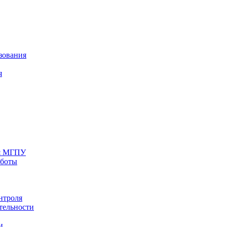
зования
я
ия МГПУ
аботы
нтроля
тельности
и