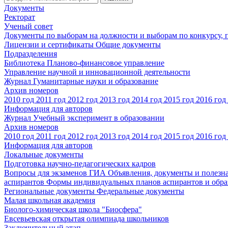
Документы
Ректорат
Ученый совет
Документы по выборам на должности и выборам по конкурсу,
Лицензии и сертификаты
Общие документы
Подразделения
Библиотека
Планово-финансовое управление
Управление научной и инновационной деятельности
Журнал Гуманитарные науки и образование
Архив номеров
2010 год
2011 год
2012 год
2013 год
2014 год
2015 год
2016 год
Информация для авторов
Журнал Учебный эксперимент в образовании
Архив номеров
2010 год
2011 год
2012 год
2013 год
2014 год
2015 год
2016 год
Информация для авторов
Локальные документы
Подготовка научно-педагогических кадров
Вопросы для экзаменов
ГИА
Объявления, документы и полезн
аспирантов
Формы индивидуальных планов аспирантов и обра
Региональные документы
Федеральные документы
Малая школьная академия
Биолого-химическая школа "Биосфера"
Евсевьевская открытая олимпиада школьников
Заключительный этап