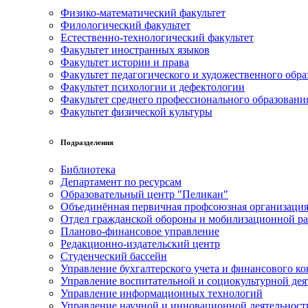
Физико-математический факультет
Филологический факультет
Естественно-технологический факультет
Факультет иностранных языков
Факультет истории и права
Факультет педагогического и художественного обра
Факультет психологии и дефектологии
Факультет среднего профессионального образовани
Факультет физической культуры
Подразделения
Библиотека
Департамент по ресурсам
Образовательный центр "Пеликан"
Объединённая первичная профсоюзная организац
Отдел гражданской обороны и мобилизационной р
Планово-финансовое управление
Редакционно-издательский центр
Студенческий бассейн
Управление бухгалтерского учета и финансового ко
Управление воспитательной и социокультурной дея
Управление информационных технологий
Управление научной и инновационной деятельност