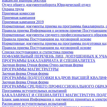
Вакансии
Выборы ректора
Отдел общего документооборота
Юридический отдел
Охрана труда
Приемная комиссия
Приемная кампания
Приемная кампания 2019
Нормативные документы приема на программы бакалавриата, 
Правила приема
Информация о целевом приеме
Поступающим 
Нормативные документы среднего профессионального образов
Правила приема
Поступающим на договорной основе
Нормативные документы приема на программы подготовки ка
Правила приема
Поступающим на договорной основе
Списки поступающих и статистика приема
ПОФАМИЛЬНЫЙ ПЕРЕЧЕНЬ ЛИЦ, ДОПУЩЕННЫХ К УЧА
ПРОГРАММЫ БАКАЛАВРИАТА И СПЕЦИАЛИТЕТА
Заочная форма
Очная форма
Очно-заочная форма
ПРОГРАММЫ МАГИСТРАТУРЫ
Заочная форма
Очная форма
ПРОГРАММЫ ПОДГОТОВКИ КАДРОВ ВЫСШЕЙ КВАЛИ
Заочная форма
Очная форма
ПРОГРАММЫ СРЕДНЕГО ПРОФЕССИОНАЛЬНОГО ОБРА
Программы вступительных испытаний
БАКАЛАВРИАТ И СПЕЦИАЛИТЕТ
МАГИСТРАТУРА
ПОДГ
Бланк заявления
Информация о документах принятых в электр
Расписание вступительных испытаний