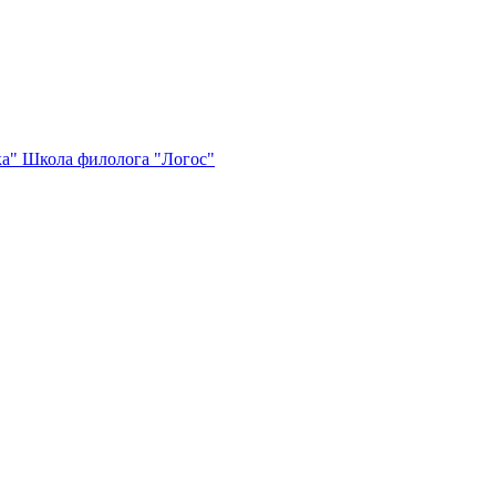
ка"
Школа филолога "Логос"