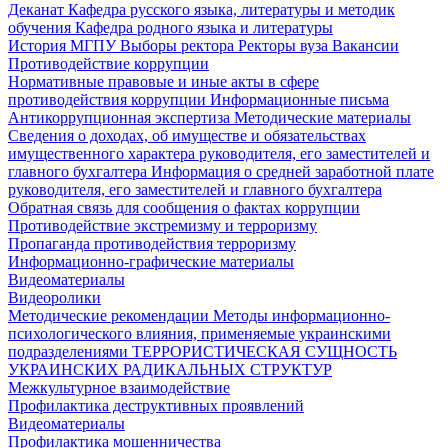
Деканат
Кафедра русского языка, литературы и методик
обучения
Кафедра родного языка и литературы
История МГПУ
Выборы ректора
Ректоры вуза
Вакансии
Противодействие коррупции
Нормативные правовые и иные акты в сфере
противодействия коррупции
Информационные письма
Антикоррупционная экспертиза
Методические материалы
Сведения о доходах, об имуществе и обязательствах
имущественного характера руководителя, его заместителей и
главного бухгалтера
Информация о средней заработной плате
руководителя, его заместителей и главного бухгалтера
Обратная связь для сообщения о фактах коррупции
Противодействие экстремизму и терроризму
Пропаганда противодействия терроризму
Информационно-графические материалы
Видеоматериалы
Видеоролики
Методические рекомендации
Методы информационно-
психологического влияния, применяемые украинскими
подразделениями
ТЕРРОРИСТИЧЕСКАЯ СУЩНОСТЬ
УКРАИНСКИХ РАДИКАЛЬНЫХ СТРУКТУР
Межкультурное взаимодействие
Профилактика деструктивных проявлений
Видеоматериалы
Профилактика мошенничества