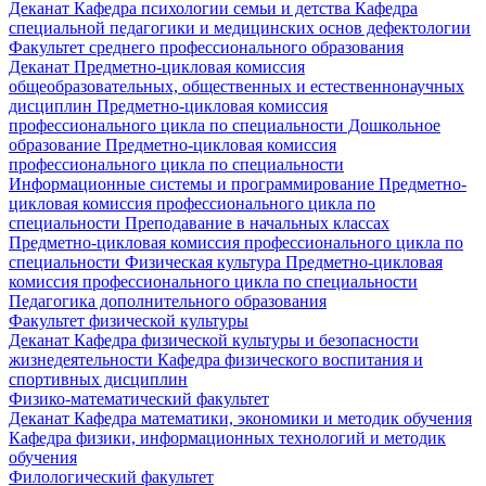
Деканат
Кафедра психологии семьи и детства
Кафедра
специальной педагогики и медицинских основ дефектологии
Факультет среднего профессионального образования
Деканат
Предметно-цикловая комиссия
общеобразовательных, общественных и естественнонаучных
дисциплин
Предметно-цикловая комиссия
профессионального цикла по специальности Дошкольное
образование
Предметно-цикловая комиссия
профессионального цикла по специальности
Информационные системы и программирование
Предметно-
цикловая комиссия профессионального цикла по
специальности Преподавание в начальных классах
Предметно-цикловая комиссия профессионального цикла по
специальности Физическая культура
Предметно-цикловая
комиссия профессионального цикла по специальности
Педагогика дополнительного образования
Факультет физической культуры
Деканат
Кафедра физической культуры и безопасности
жизнедеятельности
Кафедра физического воспитания и
спортивных дисциплин
Физико-математический факультет
Деканат
Кафедра математики, экономики и методик обучения
Кафедра физики, информационных технологий и методик
обучения
Филологический факультет