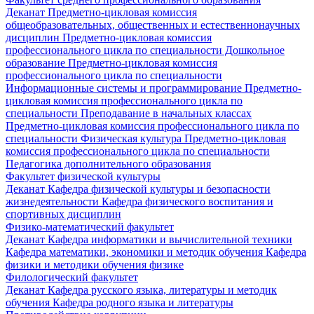
Деканат
Предметно-цикловая комиссия
общеобразовательных, общественных и естественнонаучных
дисциплин
Предметно-цикловая комиссия
профессионального цикла по специальности Дошкольное
образование
Предметно-цикловая комиссия
профессионального цикла по специальности
Информационные системы и программирование
Предметно-
цикловая комиссия профессионального цикла по
специальности Преподавание в начальных классах
Предметно-цикловая комиссия профессионального цикла по
специальности Физическая культура
Предметно-цикловая
комиссия профессионального цикла по специальности
Педагогика дополнительного образования
Факультет физической культуры
Деканат
Кафедра физической культуры и безопасности
жизнедеятельности
Кафедра физического воспитания и
спортивных дисциплин
Физико-математический факультет
Деканат
Кафедра информатики и вычислительной техники
Кафедра математики, экономики и методик обучения
Кафедра
физики и методики обучения физике
Филологический факультет
Деканат
Кафедра русского языка, литературы и методик
обучения
Кафедра родного языка и литературы