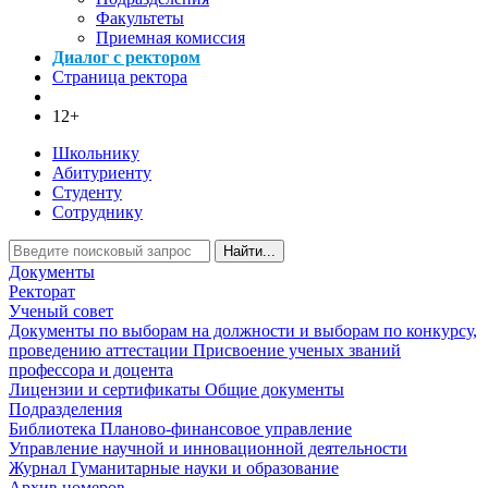
Факультеты
Приемная комиссия
Диалог с ректором
Страница ректора
12+
Школьнику
Абитуриенту
Студенту
Сотруднику
Найти...
Документы
Ректорат
Ученый совет
Документы по выборам на должности и выборам по конкурсу,
проведению аттестации
Присвоение ученых званий
профессора и доцента
Лицензии и сертификаты
Общие документы
Подразделения
Библиотека
Планово-финансовое управление
Управление научной и инновационной деятельности
Журнал Гуманитарные науки и образование
Архив номеров