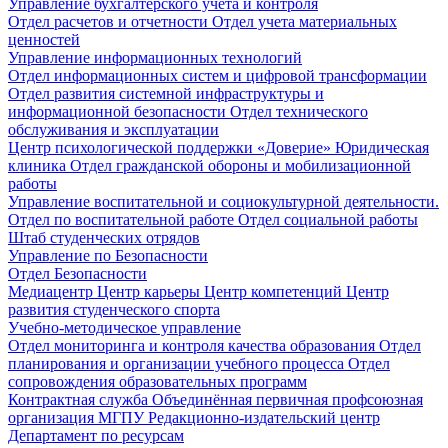
Управление бухгалтерского учета и контроля
Отдел расчетов и отчетности
Отдел учета материальных
ценностей
Управление информационных технологий
Отдел информационных систем и цифровой трансформации
Отдел развития системной инфраструктуры и
информационной безопасности
Отдел технического
обслуживания и эксплуатации
Центр психологической поддержки «Доверие»
Юридическая
клиника
Отдел гражданской обороны и мобилизационной
работы
Управление воспитательной и социокультурной деятельности.
Отдел по воспитательной работе
Отдел социальной работы
Штаб студенческих отрядов
Управление по Безопасности
Отдел Безопасности
Медиацентр
Центр карьеры
Центр компетенций
Центр
развития студенческого спорта
Учебно-методическое управление
Отдел мониторинга и контроля качества образования
Отдел
планирования и организации учебного процесса
Отдел
сопровождения образовательных программ
Контрактная служба
Объединённая первичная профсоюзная
организация МГПУ
Редакционно-издательский центр
Департамент по ресурсам