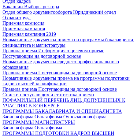
Отдел кадров
Вакансии
Выборы ректора
Отдел общего документооборота
Юридический отдел
Охрана труда
Приемная комиссия
Приемная кампания
Приемная кампания 2019
Нормативные документы приема на программы бакалавриата,
специалитета и магистратуры
Правила приема
Информация о целевом приеме
Поступающим на договорной основе
Нормативные документы среднего профессионального
образования
Правила приема
Поступающим на договорной основе
Нормативные документы приема на программы подготовки
кадров высшей квалификации
Правила приема
Поступающим на договорной основе
Списки поступающих и статистика приема
ПОФАМИЛЬНЫЙ ПЕРЕЧЕНЬ ЛИЦ, ДОПУЩЕННЫХ К
УЧАСТИЮ В КОНКУРСЕ
ПРОГРАММЫ БАКАЛАВРИАТА И СПЕЦИАЛИТЕТА
Заочная форма
Очная форма
Очно-заочная форма
ПРОГРАММЫ МАГИСТРАТУРЫ
Заочная форма
Очная форма
ПРОГРАММЫ ПОДГОТОВКИ КАДРОВ ВЫСШЕЙ