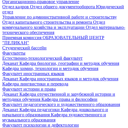
Организационно-правовое управление
Отдел кадров
Отдел общего документооборота
Юридический
отдел
Управление по административной работе и строительству
Отдел капитального строительства и ремонта
Отдел
коммунального хозяйства и эксплуатации
Отдел материально-
технического обеспечения
Приемная комиссия
ОБРАЗОВАТЕЛЬНЫЙ ЦЕНТР
"ПЕЛИКАН"
Студенческий бассейн
Факультеты
Естественно-технологический факультет
Деканат
Кафедра биологии, географии и методик обучения
Кафедра химии, технологии и методик обучения
Факультет иностранных языков
Деканат
Кафедра иностранных языков и методик обучения
Кафедра лингвистики и перевода
Факультет истории и права
Деканат
Кафедра отечественной и зарубежной истории и
методики обучения
Кафедра права и философии
Факультет педагогического и художественного образования
Деканат
Кафедра педагогики
Кафедра дошкольного и
начального образования
Кафедра художественного и
музыкального образования
Факультет психологии и дефектологии