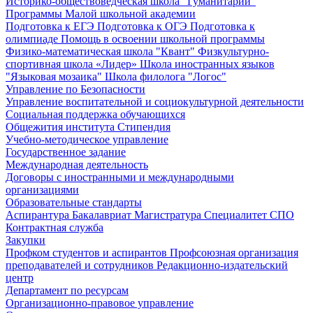
Историко-обществоведческая школа "Гуманитарий"
Программы Малой школьной академии
Подготовка к ЕГЭ
Подготовка к ОГЭ
Подготовка к
олимпиаде
Помощь в освоении школьной программы
Физико-математическая школа "Квант"
Физкультурно-
спортивная школа «Лидер»
Школа иностранных языков
"Языковая мозаика"
Школа филолога "Логос"
Управление по Безопасности
Управление воспитательной и социокультурной деятельности
Социальная поддержка обучающихся
Общежития института
Стипендия
Учебно-методическое управление
Государственное задание
Международная деятельность
Договоры с иностранными и международными
организациями
Образовательные стандарты
Аспирантура
Бакалавриат
Магистратура
Специалитет
СПО
Контрактная служба
Закупки
Профком студентов и аспирантов
Профсоюзная организация
преподавателей и сотрудников
Редакционно-издательский
центр
Департамент по ресурсам
Организационно-правовое управление