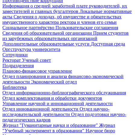
Противодействие коррупции
Информация о средней заработной плате руководителей, их
заместителей и главных бухгалтеров
Локальные нормативные
акты
Сведения о доходах, об имуществе и обязательствах
имущественного характера ректора и членов его семьи
Социальное партнёрство
Пользовательские соглашения
Сведения об образовательной организации
Прием студентов
из зарубежных образовательных организаций
Дополнительные образовательные услуги
Доступная среда
Оргструктура университета
Сотрудники
Ректорат
Ученый совет
Подразделения
Планово-финансовое управление
Отдел планирования и анализа финансово-экономической
деятельности
Экономический отдел
Библиотека
Отдел информационно-библиографического обслуживания
Отдел комплектования и обработки документов
Управление научной и инновационной деятельности
Отдел инновационной деятельности
Отдел научно-
исследовательской деятельности
Отдел подготовки научно-
педагогических кадров
Журнал "Гуманитарные науки и образование"
Журнал
"Учебный эксперимент в образовании"
Научное бюро