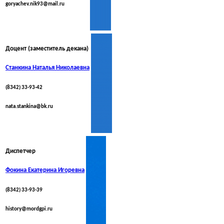
goryachev.nik93@mail.ru
Доцент (заместитель декана)
Станкина Наталья Николаевна
(8342) 33-93-42
nata.stankina@bk.ru
Диспетчер
Фокина Екатерина Игоревна
(8342) 33-93-39
history@mordgpi.ru