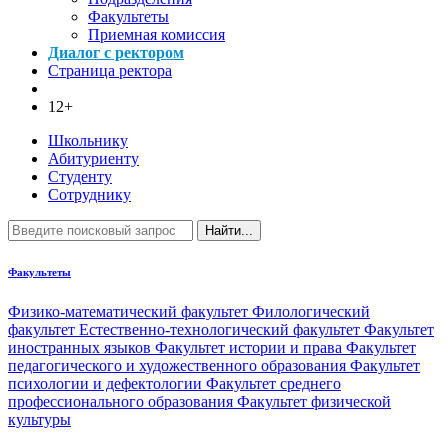
Факультеты
Приемная комиссия
Диалог с ректором
Страница ректора
12+
Школьнику
Абитуриенту
Студенту
Сотруднику
Найти...
Факультеты
Физико-математический факультет
Филологический
факультет
Естественно-технологический факультет
Факультет
иностранных языков
Факультет истории и права
Факультет
педагогического и художественного образования
Факультет
психологии и дефектологии
Факультет среднего
профессионального образования
Факультет физической
культуры