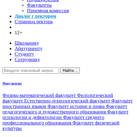
Факультеты
Приемная комиссия
Диалог с ректором
Страница ректора
12+
Школьнику
Абитуриенту
Студенту
Сотруднику
Найти...
Факультеты
Физико-математический факультет
Филологический
факультет
Естественно-технологический факультет
Факультет
иностранных языков
Факультет истории и права
Факультет
педагогического и художественного образования
Факультет
психологии и дефектологии
Факультет среднего
профессионального образования
Факультет физической
культуры