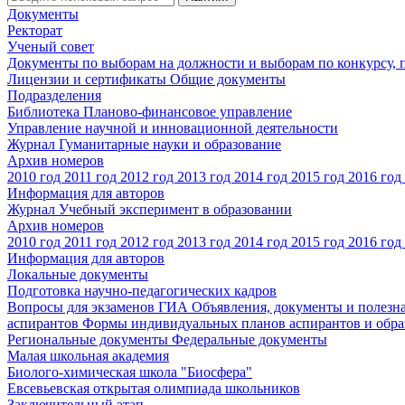
Документы
Ректорат
Ученый совет
Документы по выборам на должности и выборам по конкурсу,
Лицензии и сертификаты
Общие документы
Подразделения
Библиотека
Планово-финансовое управление
Управление научной и инновационной деятельности
Журнал Гуманитарные науки и образование
Архив номеров
2010 год
2011 год
2012 год
2013 год
2014 год
2015 год
2016 год
Информация для авторов
Журнал Учебный эксперимент в образовании
Архив номеров
2010 год
2011 год
2012 год
2013 год
2014 год
2015 год
2016 год
Информация для авторов
Локальные документы
Подготовка научно-педагогических кадров
Вопросы для экзаменов
ГИА
Объявления, документы и полезн
аспирантов
Формы индивидуальных планов аспирантов и обра
Региональные документы
Федеральные документы
Малая школьная академия
Биолого-химическая школа "Биосфера"
Евсевьевская открытая олимпиада школьников
Заключительный этап