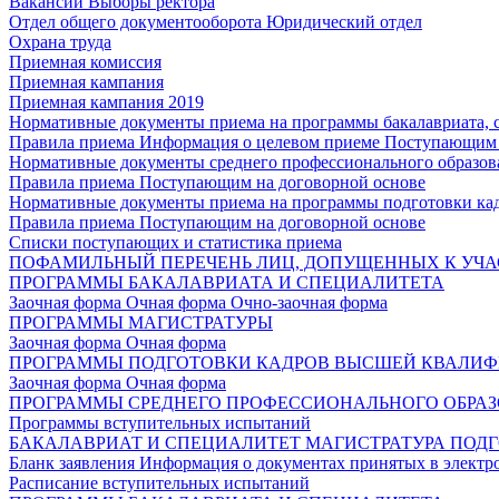
Вакансии
Выборы ректора
Отдел общего документооборота
Юридический отдел
Охрана труда
Приемная комиссия
Приемная кампания
Приемная кампания 2019
Нормативные документы приема на программы бакалавриата, 
Правила приема
Информация о целевом приеме
Поступающим 
Нормативные документы среднего профессионального образов
Правила приема
Поступающим на договорной основе
Нормативные документы приема на программы подготовки ка
Правила приема
Поступающим на договорной основе
Списки поступающих и статистика приема
ПОФАМИЛЬНЫЙ ПЕРЕЧЕНЬ ЛИЦ, ДОПУЩЕННЫХ К УЧА
ПРОГРАММЫ БАКАЛАВРИАТА И СПЕЦИАЛИТЕТА
Заочная форма
Очная форма
Очно-заочная форма
ПРОГРАММЫ МАГИСТРАТУРЫ
Заочная форма
Очная форма
ПРОГРАММЫ ПОДГОТОВКИ КАДРОВ ВЫСШЕЙ КВАЛИ
Заочная форма
Очная форма
ПРОГРАММЫ СРЕДНЕГО ПРОФЕССИОНАЛЬНОГО ОБРА
Программы вступительных испытаний
БАКАЛАВРИАТ И СПЕЦИАЛИТЕТ
МАГИСТРАТУРА
ПОДГ
Бланк заявления
Информация о документах принятых в электр
Расписание вступительных испытаний