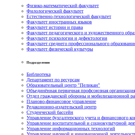
Физико-математический факультет
Филологический факультет
Естественно-технологический факультет
Факультет иностранных языков
Факультет истории и права
Факультет педагогического и художественного обра
Факультет психологии и дефектологии
Факультет среднего профессионального образовани
Факультет физической культуры
Подразделения
Библиотека
Департамент по ресурсам
Образовательный центр "Пеликан"
Объединённая первичная профсоюзная организац
Отдел гражданской обороны и мобилизационной р
Планово-финансовое управление
Редакционно-издательский центр
Студенческий бассейн
Управление бухгалтерского учета и финансового ко
Управление воспитательной и социокультурной дея
Управление информационных технологий
Управление научной и инновационной деятельност