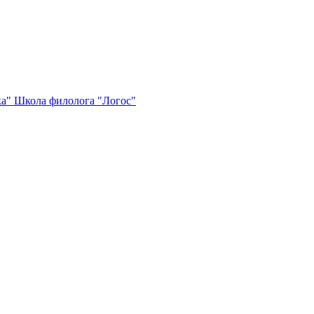
ка"
Школа филолога "Логос"