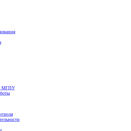
зования
я
ия МГПУ
аботы
нтроля
тельности
и