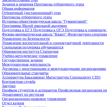
Задания и решения
Протоколы отборочного этапа
Общая информация
Отборочный (дистанционный) этап
Протоколы отборочного этапа
Историко-обществоведческая школа "Гуманитарий"
Программы Малой школьной академии
Подготовка к ЕГЭ
Подготовка к ОГЭ
Подготовка к олимпиаде
Физико-математическая школа "Квант"
Физкультурно-спортив
Управление по Безопасности
Управление воспитательной и социокультурной деятельности
Социальная поддержка обучающихся
Общежития института
Стипендия
Учебно-методическое управление
Государственное задание
Международная деятельность
Договоры с иностранными и международными организациями
Образовательные стандарты
Аспирантура
Бакалавриат
Магистратура
Специалитет
СПО
Контрактная служба
Закупки
Профком студентов и аспирантов
Профсоюзная организация пр
Департамент по ресурсам
Организационно-правовое управление
Отдел кадров