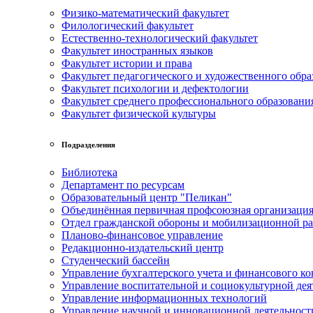
Физико-математический факультет
Филологический факультет
Естественно-технологический факультет
Факультет иностранных языков
Факультет истории и права
Факультет педагогического и художественного обра
Факультет психологии и дефектологии
Факультет среднего профессионального образовани
Факультет физической культуры
Подразделения
Библиотека
Департамент по ресурсам
Образовательный центр "Пеликан"
Объединённая первичная профсоюзная организац
Отдел гражданской обороны и мобилизационной р
Планово-финансовое управление
Редакционно-издательский центр
Студенческий бассейн
Управление бухгалтерского учета и финансового ко
Управление воспитательной и социокультурной дея
Управление информационных технологий
Управление научной и инновационной деятельност