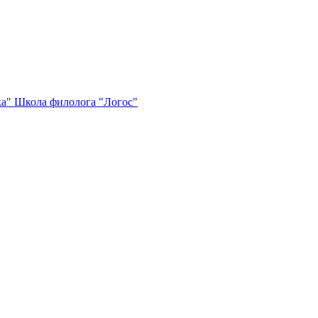
ка"
Школа филолога "Логос"