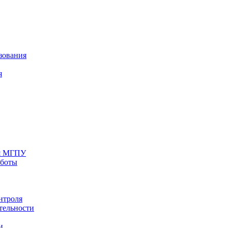
зования
я
ия МГПУ
аботы
нтроля
тельности
и