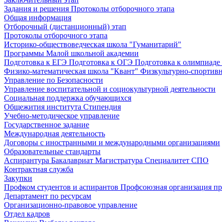
Задания и решения
Протоколы отборочного этапа
Общая информация
Отборочный (дистанционный) этап
Протоколы отборочного этапа
Историко-обществоведческая школа "Гуманитарий"
Программы Малой школьной академии
Подготовка к ЕГЭ
Подготовка к ОГЭ
Подготовка к олимпиаде
Физико-математическая школа "Квант"
Физкультурно-спортив
Управление по Безопасности
Управление воспитательной и социокультурной деятельности
Социальная поддержка обучающихся
Общежития института
Стипендия
Учебно-методическое управление
Государственное задание
Международная деятельность
Договоры с иностранными и международными организациями
Образовательные стандарты
Аспирантура
Бакалавриат
Магистратура
Специалитет
СПО
Контрактная служба
Закупки
Профком студентов и аспирантов
Профсоюзная организация пр
Департамент по ресурсам
Организационно-правовое управление
Отдел кадров