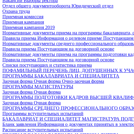
Вакансии
Выборы ректора
Отдел общего документооборота
Юридический отдел
Охрана труда
Приемная комиссия
Приемная кампания
Приемная кампания 2019
Нормативные документы приема на программы бакалавриата, 
Правила приема
Информация о целевом приеме
Поступающим 
Нормативные документы среднего профессионального образов
Правила приема
Поступающим на договорной основе
Нормативные документы приема на программы подготовки ка
Правила приема
Поступающим на договорной основе
Списки поступающих и статистика приема
ПОФАМИЛЬНЫЙ ПЕРЕЧЕНЬ ЛИЦ, ДОПУЩЕННЫХ К УЧА
ПРОГРАММЫ БАКАЛАВРИАТА И СПЕЦИАЛИТЕТА
Заочная форма
Очная форма
Очно-заочная форма
ПРОГРАММЫ МАГИСТРАТУРЫ
Заочная форма
Очная форма
ПРОГРАММЫ ПОДГОТОВКИ КАДРОВ ВЫСШЕЙ КВАЛИ
Заочная форма
Очная форма
ПРОГРАММЫ СРЕДНЕГО ПРОФЕССИОНАЛЬНОГО ОБРА
Программы вступительных испытаний
БАКАЛАВРИАТ И СПЕЦИАЛИТЕТ
МАГИСТРАТУРА
ПОДГ
Бланк заявления
Информация о документах принятых в электр
Расписание вступительных испытаний