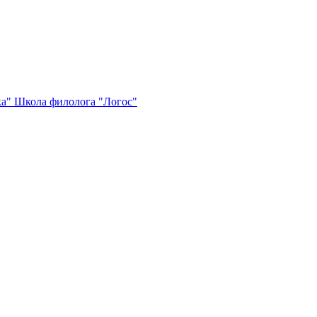
ка"
Школа филолога "Логос"