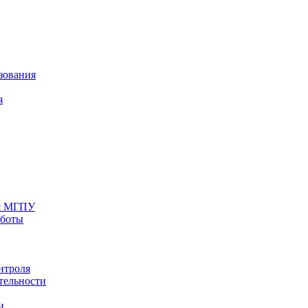
зования
я
ия МГПУ
аботы
нтроля
тельности
и