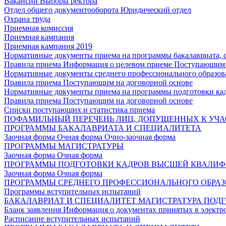
Вакансии
Выборы ректора
Отдел общего документооборота
Юридический отдел
Охрана труда
Приемная комиссия
Приемная кампания
Приемная кампания 2019
Нормативные документы приема на программы бакалавриата, 
Правила приема
Информация о целевом приеме
Поступающим 
Нормативные документы среднего профессионального образов
Правила приема
Поступающим на договорной основе
Нормативные документы приема на программы подготовки ка
Правила приема
Поступающим на договорной основе
Списки поступающих и статистика приема
ПОФАМИЛЬНЫЙ ПЕРЕЧЕНЬ ЛИЦ, ДОПУЩЕННЫХ К УЧА
ПРОГРАММЫ БАКАЛАВРИАТА И СПЕЦИАЛИТЕТА
Заочная форма
Очная форма
Очно-заочная форма
ПРОГРАММЫ МАГИСТРАТУРЫ
Заочная форма
Очная форма
ПРОГРАММЫ ПОДГОТОВКИ КАДРОВ ВЫСШЕЙ КВАЛИ
Заочная форма
Очная форма
ПРОГРАММЫ СРЕДНЕГО ПРОФЕССИОНАЛЬНОГО ОБРА
Программы вступительных испытаний
БАКАЛАВРИАТ И СПЕЦИАЛИТЕТ
МАГИСТРАТУРА
ПОДГ
Бланк заявления
Информация о документах принятых в электр
Расписание вступительных испытаний