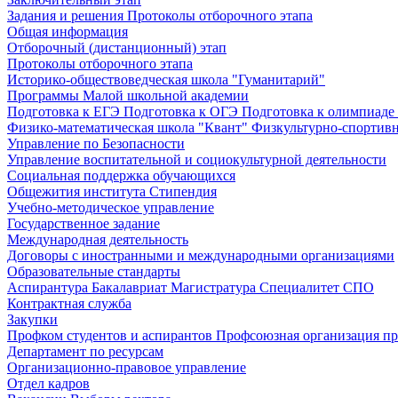
Задания и решения
Протоколы отборочного этапа
Общая информация
Отборочный (дистанционный) этап
Протоколы отборочного этапа
Историко-обществоведческая школа "Гуманитарий"
Программы Малой школьной академии
Подготовка к ЕГЭ
Подготовка к ОГЭ
Подготовка к олимпиаде
Физико-математическая школа "Квант"
Физкультурно-спортив
Управление по Безопасности
Управление воспитательной и социокультурной деятельности
Социальная поддержка обучающихся
Общежития института
Стипендия
Учебно-методическое управление
Государственное задание
Международная деятельность
Договоры с иностранными и международными организациями
Образовательные стандарты
Аспирантура
Бакалавриат
Магистратура
Специалитет
СПО
Контрактная служба
Закупки
Профком студентов и аспирантов
Профсоюзная организация пр
Департамент по ресурсам
Организационно-правовое управление
Отдел кадров