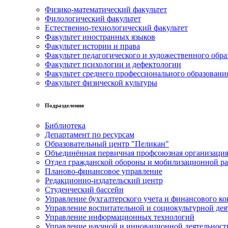
Физико-математический факультет
Филологический факультет
Естественно-технологический факультет
Факультет иностранных языков
Факультет истории и права
Факультет педагогического и художественного обра
Факультет психологии и дефектологии
Факультет среднего профессионального образовани
Факультет физической культуры
Подразделения
Библиотека
Департамент по ресурсам
Образовательный центр "Пеликан"
Объединённая первичная профсоюзная организац
Отдел гражданской обороны и мобилизационной р
Планово-финансовое управление
Редакционно-издательский центр
Студенческий бассейн
Управление бухгалтерского учета и финансового ко
Управление воспитательной и социокультурной дея
Управление информационных технологий
Управление научной и инновационной деятельност