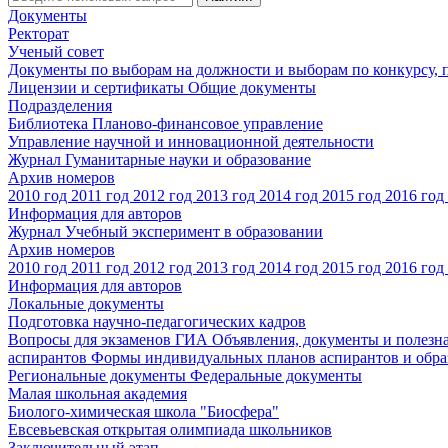
Документы
Ректорат
Ученый совет
Документы по выборам на должности и выборам по конкурсу,
Лицензии и сертификаты
Общие документы
Подразделения
Библиотека
Планово-финансовое управление
Управление научной и инновационной деятельности
Журнал Гуманитарные науки и образование
Архив номеров
2010 год
2011 год
2012 год
2013 год
2014 год
2015 год
2016 год
Информация для авторов
Журнал Учебный эксперимент в образовании
Архив номеров
2010 год
2011 год
2012 год
2013 год
2014 год
2015 год
2016 год
Информация для авторов
Локальные документы
Подготовка научно-педагогических кадров
Вопросы для экзаменов
ГИА
Объявления, документы и полезн
аспирантов
Формы индивидуальных планов аспирантов и обра
Региональные документы
Федеральные документы
Малая школьная академия
Биолого-химическая школа "Биосфера"
Евсевьевская открытая олимпиада школьников
Заключительный этап