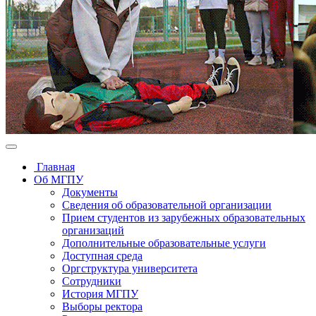
Главная
Об МГПУ
Документы
Сведения об образовательной организации
Прием студентов из зарубежных образовательных
организаций
Дополнительные образовательные услуги
Доступная среда
Оргструктура университета
Сотрудники
История МГПУ
Выборы ректора