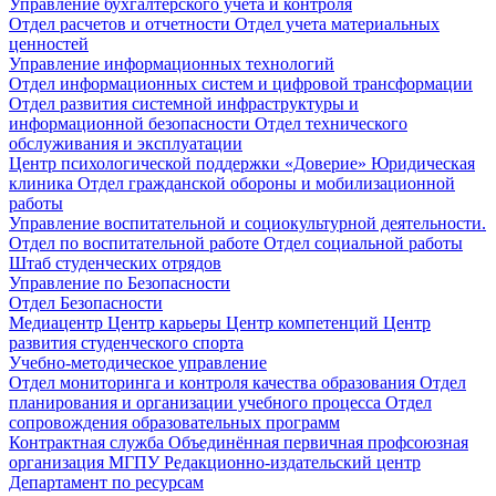
Управление бухгалтерского учета и контроля
Отдел расчетов и отчетности
Отдел учета материальных
ценностей
Управление информационных технологий
Отдел информационных систем и цифровой трансформации
Отдел развития системной инфраструктуры и
информационной безопасности
Отдел технического
обслуживания и эксплуатации
Центр психологической поддержки «Доверие»
Юридическая
клиника
Отдел гражданской обороны и мобилизационной
работы
Управление воспитательной и социокультурной деятельности.
Отдел по воспитательной работе
Отдел социальной работы
Штаб студенческих отрядов
Управление по Безопасности
Отдел Безопасности
Медиацентр
Центр карьеры
Центр компетенций
Центр
развития студенческого спорта
Учебно-методическое управление
Отдел мониторинга и контроля качества образования
Отдел
планирования и организации учебного процесса
Отдел
сопровождения образовательных программ
Контрактная служба
Объединённая первичная профсоюзная
организация МГПУ
Редакционно-издательский центр
Департамент по ресурсам