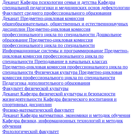
Деканат
Кафедра психологии семьи и детства
Кафедра
специальной педагогики и медицинских основ дефектологии
Факультет среднего профессионального образования
Деканат
Предметно-цикловая комиссия
общеобразовательных, общественных и естественнонаучных
дисциплин
Предметно-цикловая комиссия
профессионального цикла по специальности Дошкольное
образование
Предметно-цикловая комиссия
профессионального цикла по специальности
Информационные системы и программирование
Предметно-
цикловая комиссия профессионального цикла по
специальности Преподавание в начальных классах
Предметно-цикловая комиссия профессионального цикла по
специальности Физическая культура
Предметно-цикловая
комиссия профессионального цикла по специальности
Педагогика дополнительного образования
Факультет физической культуры
Деканат
Кафедра физической культуры и безопасности
жизнедеятельности
Кафедра физического воспитания и
спортивных дисциплин
Физико-математический факультет
Деканат
Кафедра математики, экономики и методик обучения
Кафедра физики, информационных технологий и методик
обучения
Филологический факультет