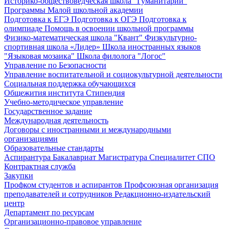
Историко-обществоведческая школа "Гуманитарий"
Программы Малой школьной академии
Подготовка к ЕГЭ
Подготовка к ОГЭ
Подготовка к
олимпиаде
Помощь в освоении школьной программы
Физико-математическая школа "Квант"
Физкультурно-
спортивная школа «Лидер»
Школа иностранных языков
"Языковая мозаика"
Школа филолога "Логос"
Управление по Безопасности
Управление воспитательной и социокультурной деятельности
Социальная поддержка обучающихся
Общежития института
Стипендия
Учебно-методическое управление
Государственное задание
Международная деятельность
Договоры с иностранными и международными
организациями
Образовательные стандарты
Аспирантура
Бакалавриат
Магистратура
Специалитет
СПО
Контрактная служба
Закупки
Профком студентов и аспирантов
Профсоюзная организация
преподавателей и сотрудников
Редакционно-издательский
центр
Департамент по ресурсам
Организационно-правовое управление