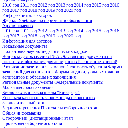
2010 год
2011 год
2012 год
2013 год
2014 год
2015 год
2016
год
2017 год
2018 год
2019 год
2020 год
Информация для авторов
Журнал Учебный эксперимент в образовании
Архив номеров
2010 год
2011 год
2012 год
2013 год
2014 год
2015 год
2016
год
2017 год
2018 год
2019 год
2020 год
Информация для авторов
Локальные документы
Подготовка научно-педагогических кадров
Вопросы для экзаменов
ГИА
Объявления, документы и
полезная информация для аспирантов
Расписание занятий
Расписание зачетов и экзаменов
Стоимость обучения
Формы
заявлений для аспирантов
Формы индивидуальных планов
аспирантов и образцы их заполнения
Региональные документы
Федеральные документы
Малая школьная академия
Биолого-химическая школа "Биосфера"
Евсевьевская открытая олимпиада школьников
Заключительный этап
Задания и решения
Протоколы отборочного этапа
Общая информация
Отборочный (дистанционный) этап
Протоколы отборочного этапа