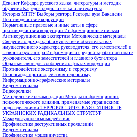
Деканат
Кафедра русского языка, литературы и методик
обучения
Кафедра родного языка и литературы
История МГПУ
Выборы ректора
Ректоры вуза
Вакансии
Противодействие коррупции
Нормативные правовые и иные акты в сфере
противодействия коррупции
Информационные письма
Антикоррупционная экспертиза
Методические материалы
Сведения о доходах, об имуществе и обязательствах
имущественного характера руководителя, его заместителей и
главного бухгалтера
Информация о средней заработной плате
руководителя, его заместителей и главного бухгалтера
Обратная связь для сообщения о фактах коррупции
Противодействие экстремизму и терроризму
Пропаганда противодействия терроризму
Информационно-графические материалы
Видеоматериалы
Видеоролики
Методические рекомендации
Методы информационно-
психологического влияния, применяемые украинскими
подразделениями
ТЕРРОРИСТИЧЕСКАЯ СУЩНОСТЬ
УКРАИНСКИХ РАДИКАЛЬНЫХ СТРУКТУР
Межкультурное взаимодействие
Профилактика деструктивных проявлений
Видеоматериалы
Профилактика мошенничества