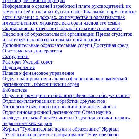
Противодействие коррупции
Информация о средней заработной плате руководителей, их
заместителей и главных бухгалтеров
Локальные нормативные
акты
Сведения о доходах, об имуществе и обязательствах
имущественного характера ректора и членов его семьи
Социальное партнёрство
Пользовательские соглашения
Сведения об образовательной организации
Прием студентов
из зарубежных образовательных организаций
Дополнительные образовательные услуги
Доступная среда
Оргструктура университета
Сотрудники
Ректорат
Ученый совет
Подразделения
Планово-финансовое управление
Отдел планирования и анализа финансово-экономической
деятельности
Экономический отдел
Библиотека
Отдел информационно-библиографического обслуживания
Отдел комплектования и обработки документов
Управление научной и инновационной деятельности
Отдел инновационной деятельности
Отдел научно-
исследовательской деятельности
Отдел подготовки научно-
педагогических кадров
Журнал "Гуманитарные науки и образование"
Журнал
"Учебный эксперимент в образовании"
Научное бюро