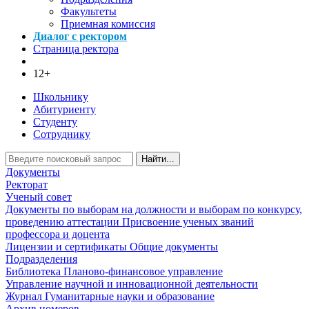
Факультеты
Приемная комиссия
Диалог с ректором
Страница ректора
12+
Школьнику
Абитуриенту
Студенту
Сотруднику
Найти...
Документы
Ректорат
Ученый совет
Документы по выборам на должности и выборам по конкурсу,
проведению аттестации
Присвоение ученых званий
профессора и доцента
Лицензии и сертификаты
Общие документы
Подразделения
Библиотека
Планово-финансовое управление
Управление научной и инновационной деятельности
Журнал Гуманитарные науки и образование
Архив номеров