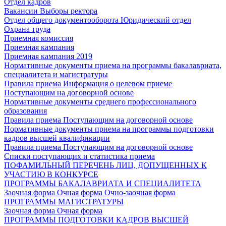
Отдел кадров
Вакансии
Выборы ректора
Отдел общего документооборота
Юридический отдел
Охрана труда
Приемная комиссия
Приемная кампания
Приемная кампания 2019
Нормативные документы приема на программы бакалавриата,
специалитета и магистратуры
Правила приема
Информация о целевом приеме
Поступающим на договорной основе
Нормативные документы среднего профессионального
образования
Правила приема
Поступающим на договорной основе
Нормативные документы приема на программы подготовки
кадров высшей квалификации
Правила приема
Поступающим на договорной основе
Списки поступающих и статистика приема
ПОФАМИЛЬНЫЙ ПЕРЕЧЕНЬ ЛИЦ, ДОПУЩЕННЫХ К
УЧАСТИЮ В КОНКУРСЕ
ПРОГРАММЫ БАКАЛАВРИАТА И СПЕЦИАЛИТЕТА
Заочная форма
Очная форма
Очно-заочная форма
ПРОГРАММЫ МАГИСТРАТУРЫ
Заочная форма
Очная форма
ПРОГРАММЫ ПОДГОТОВКИ КАДРОВ ВЫСШЕЙ