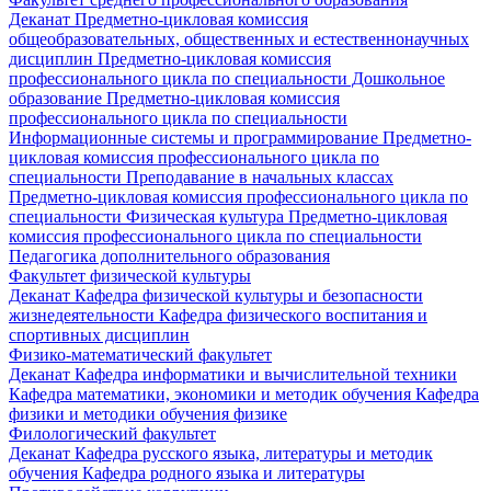
Деканат
Предметно-цикловая комиссия
общеобразовательных, общественных и естественнонаучных
дисциплин
Предметно-цикловая комиссия
профессионального цикла по специальности Дошкольное
образование
Предметно-цикловая комиссия
профессионального цикла по специальности
Информационные системы и программирование
Предметно-
цикловая комиссия профессионального цикла по
специальности Преподавание в начальных классах
Предметно-цикловая комиссия профессионального цикла по
специальности Физическая культура
Предметно-цикловая
комиссия профессионального цикла по специальности
Педагогика дополнительного образования
Факультет физической культуры
Деканат
Кафедра физической культуры и безопасности
жизнедеятельности
Кафедра физического воспитания и
спортивных дисциплин
Физико-математический факультет
Деканат
Кафедра информатики и вычислительной техники
Кафедра математики, экономики и методик обучения
Кафедра
физики и методики обучения физике
Филологический факультет
Деканат
Кафедра русского языка, литературы и методик
обучения
Кафедра родного языка и литературы