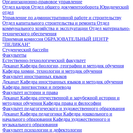
Организационно-правовое управление
Отдел кадров
Отдел общего документооборота
Юридический
отдел
Управление по административной работе и строительству
Отдел капитального строительства и ремонта
Отдел
коммунального хозяйства и эксплуатации
Отдел материально-
технического обеспечения
Приемная комиссия
ОБРАЗОВАТЕЛЬНЫЙ ЦЕНТР
"ПЕЛИКАН"
Студенческий бассейн
Факультеты
Естественно-технологический факультет
Деканат
Кафедра биологии, географии и методик обучения
Кафедра химии, технологии и методик обучения
Факультет иностранных языков
Деканат
Кафедра иностранных языков и методик обучения
Кафедра лингвистики и перевода
Факультет истории и права
Деканат
Кафедра отечественной и зарубежной истории и
методики обучения
Кафедра права и философии
Факультет педагогического и художественного образования
Деканат
Кафедра педагогики
Кафедра дошкольного и
начального образования
Кафедра художественного и
музыкального образования
Факультет психологии и дефектологии