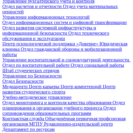
Управление бухгалтерского учета и контроля
Отдел расчетов и отчетности
Отдел учета материальных
ценностей
Управление информационных технологий
Отдел информационных систем и цифровой трансформации
Отдел развития системной инфраструктуры и
информационной безопасности
Отдел технического
обслуживания и эксплуатации
Центр психологической поддержки «Доверие»
Юридическая
клиника
Отдел гражданской обороны и мобилизационной
работы
Управление воспитательной и социокультурной деятельности.
Отдел по воспитательной работе
Отдел социальной работы
Штаб студенческих отрядов
Управление по Безопасности
Отдел Безопасности
Медиацентр
Центр карьеры
Центр компетенций
Центр
развития студенческого спорта
Учебно-методическое управление
Отдел мониторинга и контроля качества образования
Отдел
планирования и организации учебного процесса
Отдел
сопровождения образовательных программ
Контрактная служба
Объединённая первичная профсоюзная
организация МГПУ
Редакционно-издательский центр
Департамент по ресурсам