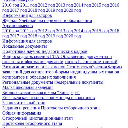
2010 год
2011 год
2012 год
2013 год
2014 год
2015 год
2016
год
2017 год
2018 год
2019 год
2020 год
Информация для авторов
Журнал Учебный эксперимент в образовании
Архив номеров
2010 год
2011 год
2012 год
2013 год
2014 год
2015 год
2016
год
2017 год
2018 год
2019 год
2020 год
Информация для авторов
Локальные документы
Подготовка научно-педагогических кадров
Вопросы для экзаменов
ГИА
Объявления, документы и
полезная информация для аспирантов
Расписание занятий
Расписание зачетов и экзаменов
Стоимость обучения
Формы
заявлений для аспирантов
Формы индивидуальных планов
аспирантов и образцы их заполнения
Региональные документы
Федеральные документы
Малая школьная академия
Биолого-химическая школа "Биосфера"
Евсевьевская открытая олимпиада школьников
Заключительный этап
Задания и решения
Протоколы отборочного этапа
Общая информация
Отборочный (дистанционный) этап
Протоколы отборочного этапа