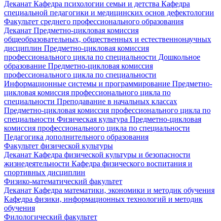
Деканат
Кафедра психологии семьи и детства
Кафедра
специальной педагогики и медицинских основ дефектологии
Факультет среднего профессионального образования
Деканат
Предметно-цикловая комиссия
общеобразовательных, общественных и естественнонаучных
дисциплин
Предметно-цикловая комиссия
профессионального цикла по специальности Дошкольное
образование
Предметно-цикловая комиссия
профессионального цикла по специальности
Информационные системы и программирование
Предметно-
цикловая комиссия профессионального цикла по
специальности Преподавание в начальных классах
Предметно-цикловая комиссия профессионального цикла по
специальности Физическая культура
Предметно-цикловая
комиссия профессионального цикла по специальности
Педагогика дополнительного образования
Факультет физической культуры
Деканат
Кафедра физической культуры и безопасности
жизнедеятельности
Кафедра физического воспитания и
спортивных дисциплин
Физико-математический факультет
Деканат
Кафедра математики, экономики и методик обучения
Кафедра физики, информационных технологий и методик
обучения
Филологический факультет