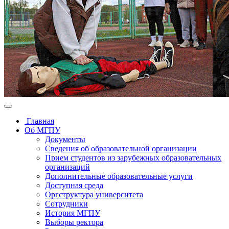
Главная
Об МГПУ
Документы
Сведения об образовательной организации
Прием студентов из зарубежных образовательных
организаций
Дополнительные образовательные услуги
Доступная среда
Оргструктура университета
Сотрудники
История МГПУ
Выборы ректора