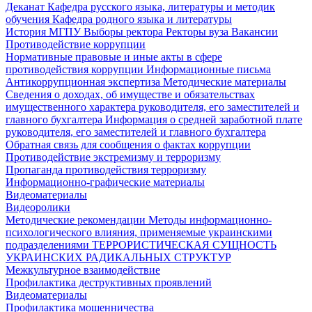
Деканат
Кафедра русского языка, литературы и методик
обучения
Кафедра родного языка и литературы
История МГПУ
Выборы ректора
Ректоры вуза
Вакансии
Противодействие коррупции
Нормативные правовые и иные акты в сфере
противодействия коррупции
Информационные письма
Антикоррупционная экспертиза
Методические материалы
Сведения о доходах, об имуществе и обязательствах
имущественного характера руководителя, его заместителей и
главного бухгалтера
Информация о средней заработной плате
руководителя, его заместителей и главного бухгалтера
Обратная связь для сообщения о фактах коррупции
Противодействие экстремизму и терроризму
Пропаганда противодействия терроризму
Информационно-графические материалы
Видеоматериалы
Видеоролики
Методические рекомендации
Методы информационно-
психологического влияния, применяемые украинскими
подразделениями
ТЕРРОРИСТИЧЕСКАЯ СУЩНОСТЬ
УКРАИНСКИХ РАДИКАЛЬНЫХ СТРУКТУР
Межкультурное взаимодействие
Профилактика деструктивных проявлений
Видеоматериалы
Профилактика мошенничества