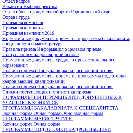
Отдел кадров
Вакансии
Выборы ректора
Отдел общего документооборота
Юридический отдел
Охрана труда
Приемная комиссия
Приемная кампания
Приемная кампания 2019
Нормативные документы приема на программы бакалавриата,
специалитета и магистратуры
Правила приема
Информация о целевом приеме
Поступающим на договорной основе
Нормативные документы среднего профессионального
образования
Правила приема
Поступающим на договорной основе
Нормативные документы приема на программы подготовки
кадров высшей квалификации
Правила приема
Поступающим на договорной основе
Списки поступающих и статистика приема
ПОФАМИЛЬНЫЙ ПЕРЕЧЕНЬ ЛИЦ, ДОПУЩЕННЫХ К
УЧАСТИЮ В КОНКУРСЕ
ПРОГРАММЫ БАКАЛАВРИАТА И СПЕЦИАЛИТЕТА
Заочная форма
Очная форма
Очно-заочная форма
ПРОГРАММЫ МАГИСТРАТУРЫ
Заочная форма
Очная форма
ПРОГРАММЫ ПОДГОТОВКИ КАДРОВ ВЫСШЕЙ