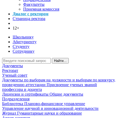
Факультеты
Приемная комиссия
Диалог с ректором
Страница ректора
12+
Школьнику
Абитуриенту
Студенту
Сотруднику
Найти...
Документы
Ректорат
Ученый совет
Документы по выборам на должности и выборам по конкурсу,
проведению аттестации
Присвоение ученых званий
профессора и доцента
Лицензии и сертификаты
Общие документы
Подразделения
Библиотека
Планово-финансовое управление
Управление научной и инновационной деятельности
Журнал Гуманитарные науки и образование
Архив номеров