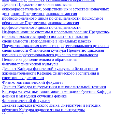
Деканат
Предметно-цикловая комиссия
общеобразовательных, общественных и естественнонаучных
дисциплин
Предметно-цикловая комиссия
профессионального цикла по специальности Дошкольное
образование
Предметно-цикловая комиссия
профессионального цикла по специальности
Информационные системы и программирование
Предметно-
цикловая комиссия профессионального цикла по
специальности Преподавание в начальных классах
Предметно-цикловая комиссия профессионального цикла по
специальности Физическая культура
Предметно-цикловая
комиссия профессионального цикла по специальности
Педагогика дополнительного образования
Факультет физической культуры
Деканат
Кафедра физической культуры и безопасности
жизнедеятельности
Кафедра физического воспитания и
спортивных дисциплин
Физико-математический факультет
Деканат
Кафедра информатики и вычислительной техники
Кафедра математики, экономики и методик обучения
Кафедра
физики и методики обучения физике
Филологический факультет
Деканат
Кафедра русского языка, литературы и методик
обучения
Кафедра родного языка и литературы