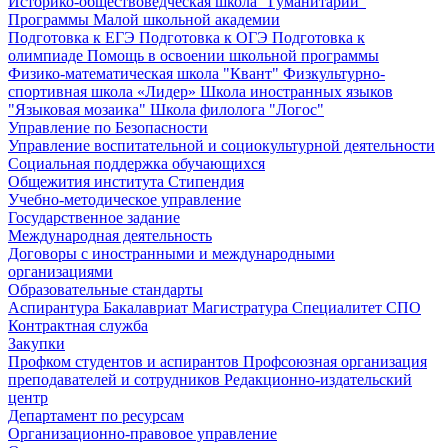
Историко-обществоведческая школа "Гуманитарий"
Программы Малой школьной академии
Подготовка к ЕГЭ
Подготовка к ОГЭ
Подготовка к
олимпиаде
Помощь в освоении школьной программы
Физико-математическая школа "Квант"
Физкультурно-
спортивная школа «Лидер»
Школа иностранных языков
"Языковая мозаика"
Школа филолога "Логос"
Управление по Безопасности
Управление воспитательной и социокультурной деятельности
Социальная поддержка обучающихся
Общежития института
Стипендия
Учебно-методическое управление
Государственное задание
Международная деятельность
Договоры с иностранными и международными
организациями
Образовательные стандарты
Аспирантура
Бакалавриат
Магистратура
Специалитет
СПО
Контрактная служба
Закупки
Профком студентов и аспирантов
Профсоюзная организация
преподавателей и сотрудников
Редакционно-издательский
центр
Департамент по ресурсам
Организационно-правовое управление