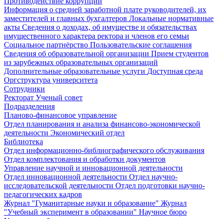
Противодействие коррупции
Информация о средней заработной плате руководителей, их
заместителей и главных бухгалтеров
Локальные нормативные
акты
Сведения о доходах, об имуществе и обязательствах
имущественного характера ректора и членов его семьи
Социальное партнёрство
Пользовательские соглашения
Сведения об образовательной организации
Прием студентов
из зарубежных образовательных организаций
Дополнительные образовательные услуги
Доступная среда
Оргструктура университета
Сотрудники
Ректорат
Ученый совет
Подразделения
Планово-финансовое управление
Отдел планирования и анализа финансово-экономической
деятельности
Экономический отдел
Библиотека
Отдел информационно-библиографического обслуживания
Отдел комплектования и обработки документов
Управление научной и инновационной деятельности
Отдел инновационной деятельности
Отдел научно-
исследовательской деятельности
Отдел подготовки научно-
педагогических кадров
Журнал "Гуманитарные науки и образование"
Журнал
"Учебный эксперимент в образовании"
Научное бюро