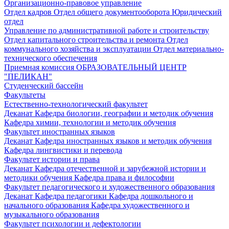
Организационно-правовое управление
Отдел кадров
Отдел общего документооборота
Юридический
отдел
Управление по административной работе и строительству
Отдел капитального строительства и ремонта
Отдел
коммунального хозяйства и эксплуатации
Отдел материально-
технического обеспечения
Приемная комиссия
ОБРАЗОВАТЕЛЬНЫЙ ЦЕНТР
"ПЕЛИКАН"
Студенческий бассейн
Факультеты
Естественно-технологический факультет
Деканат
Кафедра биологии, географии и методик обучения
Кафедра химии, технологии и методик обучения
Факультет иностранных языков
Деканат
Кафедра иностранных языков и методик обучения
Кафедра лингвистики и перевода
Факультет истории и права
Деканат
Кафедра отечественной и зарубежной истории и
методики обучения
Кафедра права и философии
Факультет педагогического и художественного образования
Деканат
Кафедра педагогики
Кафедра дошкольного и
начального образования
Кафедра художественного и
музыкального образования
Факультет психологии и дефектологии