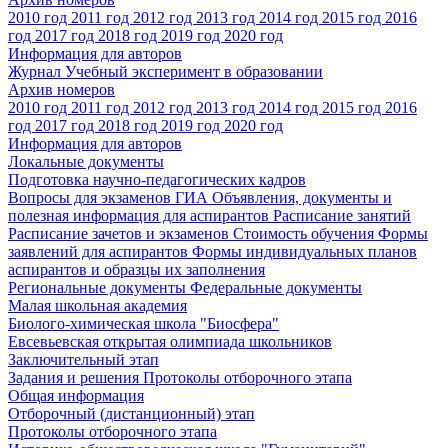
2010 год
2011 год
2012 год
2013 год
2014 год
2015 год
2016
год
2017 год
2018 год
2019 год
2020 год
Информация для авторов
Журнал Учебный эксперимент в образовании
Архив номеров
2010 год
2011 год
2012 год
2013 год
2014 год
2015 год
2016
год
2017 год
2018 год
2019 год
2020 год
Информация для авторов
Локальные документы
Подготовка научно-педагогических кадров
Вопросы для экзаменов
ГИА
Объявления, документы и
полезная информация для аспирантов
Расписание занятий
Расписание зачетов и экзаменов
Стоимость обучения
Формы
заявлений для аспирантов
Формы индивидуальных планов
аспирантов и образцы их заполнения
Региональные документы
Федеральные документы
Малая школьная академия
Биолого-химическая школа "Биосфера"
Евсевьевская открытая олимпиада школьников
Заключительный этап
Задания и решения
Протоколы отборочного этапа
Общая информация
Отборочный (дистанционный) этап
Протоколы отборочного этапа