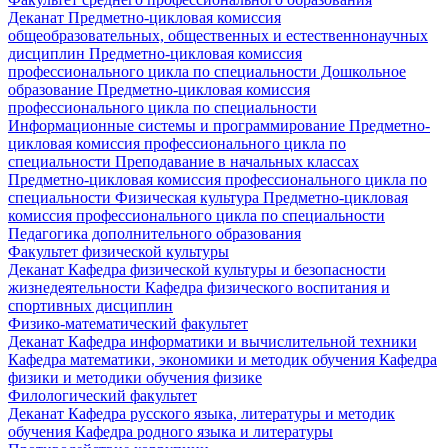
Деканат
Предметно-цикловая комиссия
общеобразовательных, общественных и естественнонаучных
дисциплин
Предметно-цикловая комиссия
профессионального цикла по специальности Дошкольное
образование
Предметно-цикловая комиссия
профессионального цикла по специальности
Информационные системы и программирование
Предметно-
цикловая комиссия профессионального цикла по
специальности Преподавание в начальных классах
Предметно-цикловая комиссия профессионального цикла по
специальности Физическая культура
Предметно-цикловая
комиссия профессионального цикла по специальности
Педагогика дополнительного образования
Факультет физической культуры
Деканат
Кафедра физической культуры и безопасности
жизнедеятельности
Кафедра физического воспитания и
спортивных дисциплин
Физико-математический факультет
Деканат
Кафедра информатики и вычислительной техники
Кафедра математики, экономики и методик обучения
Кафедра
физики и методики обучения физике
Филологический факультет
Деканат
Кафедра русского языка, литературы и методик
обучения
Кафедра родного языка и литературы