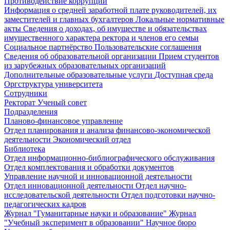
Противодействие коррупции
Информация о средней заработной плате руководителей, их
заместителей и главных бухгалтеров
Локальные нормативные
акты
Сведения о доходах, об имуществе и обязательствах
имущественного характера ректора и членов его семьи
Социальное партнёрство
Пользовательские соглашения
Сведения об образовательной организации
Прием студентов
из зарубежных образовательных организаций
Дополнительные образовательные услуги
Доступная среда
Оргструктура университета
Сотрудники
Ректорат
Ученый совет
Подразделения
Планово-финансовое управление
Отдел планирования и анализа финансово-экономической
деятельности
Экономический отдел
Библиотека
Отдел информационно-библиографического обслуживания
Отдел комплектования и обработки документов
Управление научной и инновационной деятельности
Отдел инновационной деятельности
Отдел научно-
исследовательской деятельности
Отдел подготовки научно-
педагогических кадров
Журнал "Гуманитарные науки и образование"
Журнал
"Учебный эксперимент в образовании"
Научное бюро