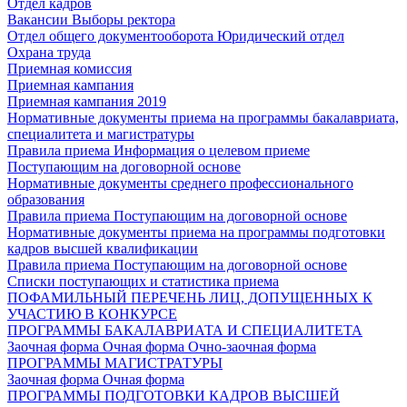
Отдел кадров
Вакансии
Выборы ректора
Отдел общего документооборота
Юридический отдел
Охрана труда
Приемная комиссия
Приемная кампания
Приемная кампания 2019
Нормативные документы приема на программы бакалавриата,
специалитета и магистратуры
Правила приема
Информация о целевом приеме
Поступающим на договорной основе
Нормативные документы среднего профессионального
образования
Правила приема
Поступающим на договорной основе
Нормативные документы приема на программы подготовки
кадров высшей квалификации
Правила приема
Поступающим на договорной основе
Списки поступающих и статистика приема
ПОФАМИЛЬНЫЙ ПЕРЕЧЕНЬ ЛИЦ, ДОПУЩЕННЫХ К
УЧАСТИЮ В КОНКУРСЕ
ПРОГРАММЫ БАКАЛАВРИАТА И СПЕЦИАЛИТЕТА
Заочная форма
Очная форма
Очно-заочная форма
ПРОГРАММЫ МАГИСТРАТУРЫ
Заочная форма
Очная форма
ПРОГРАММЫ ПОДГОТОВКИ КАДРОВ ВЫСШЕЙ