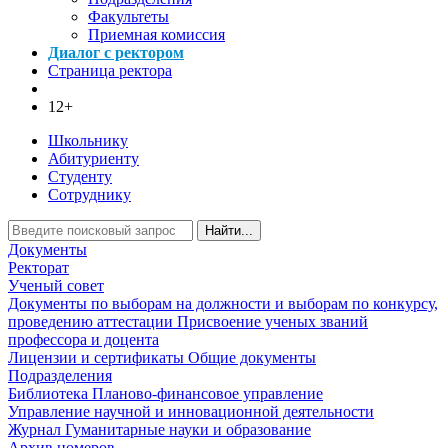
Факультеты
Приемная комиссия
Диалог с ректором
Страница ректора
12+
Школьнику
Абитуриенту
Студенту
Сотруднику
Найти...
Документы
Ректорат
Ученый совет
Документы по выборам на должности и выборам по конкурсу,
проведению аттестации
Присвоение ученых званий
профессора и доцента
Лицензии и сертификаты
Общие документы
Подразделения
Библиотека
Планово-финансовое управление
Управление научной и инновационной деятельности
Журнал Гуманитарные науки и образование
Архив номеров