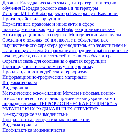
Деканат
Кафедра русского языка, литературы и методик
обучения
Кафедра родного языка и литературы
История МГПУ
Выборы ректора
Ректоры вуза
Вакансии
Противодействие коррупции
Нормативные правовые и иные акты в сфере
противодействия коррупции
Информационные письма
Антикоррупционная экспертиза
Методические материалы
Сведения о доходах, об имуществе и обязательствах
имущественного характера руководителя, его заместителей и
главного бухгалтера
Информация о средней заработной плате
руководителя, его заместителей и главного бухгалтера
Обратная связь для сообщения о фактах коррупции
Противодействие экстремизму и терроризму
Пропаганда противодействия терроризму
Информационно-графические материалы
Видеоматериалы
Видеоролики
Методические рекомендации
Методы информационно-
психологического влияния, применяемые украинскими
подразделениями
ТЕРРОРИСТИЧЕСКАЯ СУЩНОСТЬ
УКРАИНСКИХ РАДИКАЛЬНЫХ СТРУКТУР
Межкультурное взаимодействие
Профилактика деструктивных проявлений
Видеоматериалы
Профилактика мошенничества