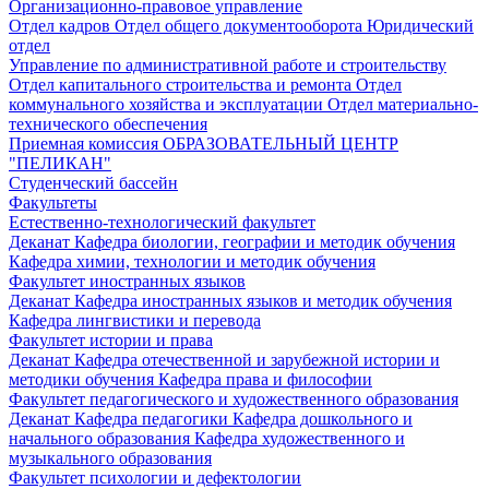
Организационно-правовое управление
Отдел кадров
Отдел общего документооборота
Юридический
отдел
Управление по административной работе и строительству
Отдел капитального строительства и ремонта
Отдел
коммунального хозяйства и эксплуатации
Отдел материально-
технического обеспечения
Приемная комиссия
ОБРАЗОВАТЕЛЬНЫЙ ЦЕНТР
"ПЕЛИКАН"
Студенческий бассейн
Факультеты
Естественно-технологический факультет
Деканат
Кафедра биологии, географии и методик обучения
Кафедра химии, технологии и методик обучения
Факультет иностранных языков
Деканат
Кафедра иностранных языков и методик обучения
Кафедра лингвистики и перевода
Факультет истории и права
Деканат
Кафедра отечественной и зарубежной истории и
методики обучения
Кафедра права и философии
Факультет педагогического и художественного образования
Деканат
Кафедра педагогики
Кафедра дошкольного и
начального образования
Кафедра художественного и
музыкального образования
Факультет психологии и дефектологии