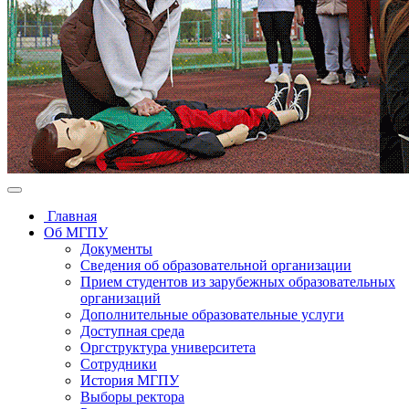
Главная
Об МГПУ
Документы
Сведения об образовательной организации
Прием студентов из зарубежных образовательных
организаций
Дополнительные образовательные услуги
Доступная среда
Оргструктура университета
Сотрудники
История МГПУ
Выборы ректора