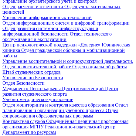
Управление бухгалтерского учета и контроля
Отдел расчетов и отчетности
Отдел учета материальных
ценностей
Управление информационных технологий
Отдел информационных систем и цифровой трансформации
Отдел развития системной инфраструктуры и
информационной безопасности
Отдел технического
обслуживания и эксплуатации
Центр психологической поддержки «Доверие»
Юридическая
клиника
Отдел гражданской обороны и мобилизационной
работы
Управление воспитательной и социокультурной деятельности.
Отдел по воспитательной работе
Отдел социальной работы
Штаб студенческих отрядов
Управление по Безопасности
Отдел Безопасности
Медиацентр
Центр карьеры
Центр компетенций
Центр
развития студенческого спорта
Учебно-методическое управление
Отдел мониторинга и контроля качества образования
Отдел
планирования и организации учебного процесса
Отдел
сопровождения образовательных программ
Контрактная служба
Объединённая первичная профсоюзная
организация МГПУ
Редакционно-издательский центр
Департамент по ресурсам