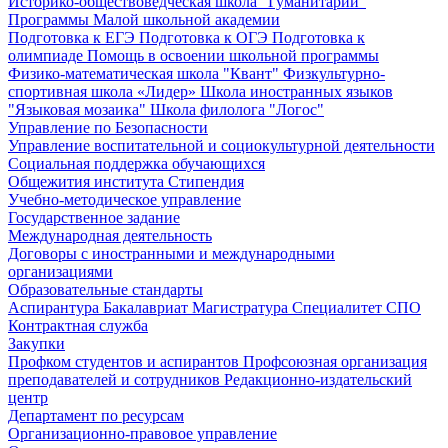
Историко-обществоведческая школа "Гуманитарий"
Программы Малой школьной академии
Подготовка к ЕГЭ
Подготовка к ОГЭ
Подготовка к
олимпиаде
Помощь в освоении школьной программы
Физико-математическая школа "Квант"
Физкультурно-
спортивная школа «Лидер»
Школа иностранных языков
"Языковая мозаика"
Школа филолога "Логос"
Управление по Безопасности
Управление воспитательной и социокультурной деятельности
Социальная поддержка обучающихся
Общежития института
Стипендия
Учебно-методическое управление
Государственное задание
Международная деятельность
Договоры с иностранными и международными
организациями
Образовательные стандарты
Аспирантура
Бакалавриат
Магистратура
Специалитет
СПО
Контрактная служба
Закупки
Профком студентов и аспирантов
Профсоюзная организация
преподавателей и сотрудников
Редакционно-издательский
центр
Департамент по ресурсам
Организационно-правовое управление