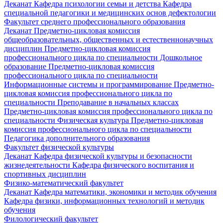
Деканат
Кафедра психологии семьи и детства
Кафедра
специальной педагогики и медицинских основ дефектологии
Факультет среднего профессионального образования
Деканат
Предметно-цикловая комиссия
общеобразовательных, общественных и естественнонаучных
дисциплин
Предметно-цикловая комиссия
профессионального цикла по специальности Дошкольное
образование
Предметно-цикловая комиссия
профессионального цикла по специальности
Информационные системы и программирование
Предметно-
цикловая комиссия профессионального цикла по
специальности Преподавание в начальных классах
Предметно-цикловая комиссия профессионального цикла по
специальности Физическая культура
Предметно-цикловая
комиссия профессионального цикла по специальности
Педагогика дополнительного образования
Факультет физической культуры
Деканат
Кафедра физической культуры и безопасности
жизнедеятельности
Кафедра физического воспитания и
спортивных дисциплин
Физико-математический факультет
Деканат
Кафедра математики, экономики и методик обучения
Кафедра физики, информационных технологий и методик
обучения
Филологический факультет