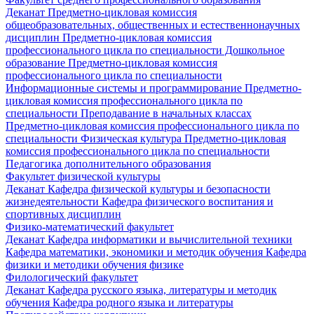
Деканат
Предметно-цикловая комиссия
общеобразовательных, общественных и естественнонаучных
дисциплин
Предметно-цикловая комиссия
профессионального цикла по специальности Дошкольное
образование
Предметно-цикловая комиссия
профессионального цикла по специальности
Информационные системы и программирование
Предметно-
цикловая комиссия профессионального цикла по
специальности Преподавание в начальных классах
Предметно-цикловая комиссия профессионального цикла по
специальности Физическая культура
Предметно-цикловая
комиссия профессионального цикла по специальности
Педагогика дополнительного образования
Факультет физической культуры
Деканат
Кафедра физической культуры и безопасности
жизнедеятельности
Кафедра физического воспитания и
спортивных дисциплин
Физико-математический факультет
Деканат
Кафедра информатики и вычислительной техники
Кафедра математики, экономики и методик обучения
Кафедра
физики и методики обучения физике
Филологический факультет
Деканат
Кафедра русского языка, литературы и методик
обучения
Кафедра родного языка и литературы