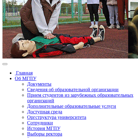
Главная
Об МГПУ
Документы
Сведения об образовательной организации
Прием студентов из зарубежных образовательных
организаций
Дополнительные образовательные услуги
Доступная среда
Оргструктура университета
Сотрудники
История МГПУ
Выборы ректора