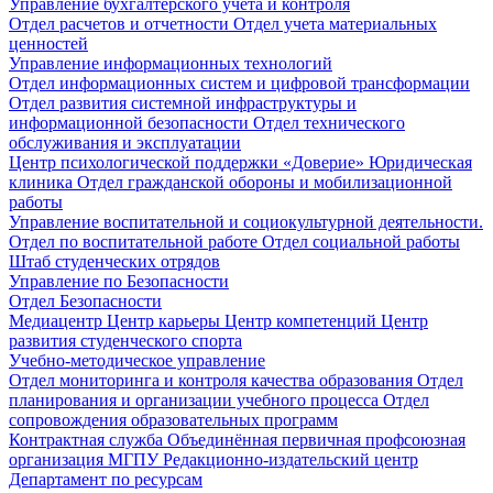
Управление бухгалтерского учета и контроля
Отдел расчетов и отчетности
Отдел учета материальных
ценностей
Управление информационных технологий
Отдел информационных систем и цифровой трансформации
Отдел развития системной инфраструктуры и
информационной безопасности
Отдел технического
обслуживания и эксплуатации
Центр психологической поддержки «Доверие»
Юридическая
клиника
Отдел гражданской обороны и мобилизационной
работы
Управление воспитательной и социокультурной деятельности.
Отдел по воспитательной работе
Отдел социальной работы
Штаб студенческих отрядов
Управление по Безопасности
Отдел Безопасности
Медиацентр
Центр карьеры
Центр компетенций
Центр
развития студенческого спорта
Учебно-методическое управление
Отдел мониторинга и контроля качества образования
Отдел
планирования и организации учебного процесса
Отдел
сопровождения образовательных программ
Контрактная служба
Объединённая первичная профсоюзная
организация МГПУ
Редакционно-издательский центр
Департамент по ресурсам