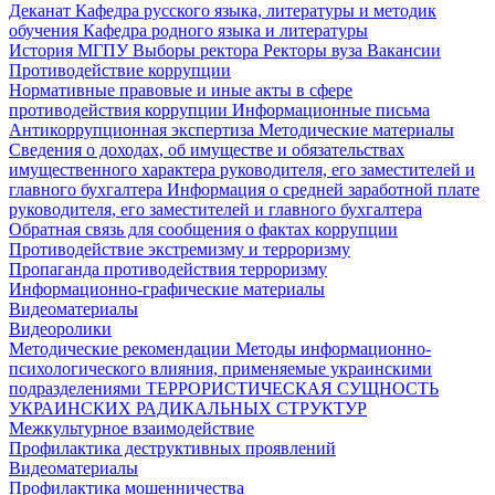
Деканат
Кафедра русского языка, литературы и методик
обучения
Кафедра родного языка и литературы
История МГПУ
Выборы ректора
Ректоры вуза
Вакансии
Противодействие коррупции
Нормативные правовые и иные акты в сфере
противодействия коррупции
Информационные письма
Антикоррупционная экспертиза
Методические материалы
Сведения о доходах, об имуществе и обязательствах
имущественного характера руководителя, его заместителей и
главного бухгалтера
Информация о средней заработной плате
руководителя, его заместителей и главного бухгалтера
Обратная связь для сообщения о фактах коррупции
Противодействие экстремизму и терроризму
Пропаганда противодействия терроризму
Информационно-графические материалы
Видеоматериалы
Видеоролики
Методические рекомендации
Методы информационно-
психологического влияния, применяемые украинскими
подразделениями
ТЕРРОРИСТИЧЕСКАЯ СУЩНОСТЬ
УКРАИНСКИХ РАДИКАЛЬНЫХ СТРУКТУР
Межкультурное взаимодействие
Профилактика деструктивных проявлений
Видеоматериалы
Профилактика мошенничества