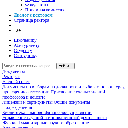
Факультеты
Приемная комиссия
Диалог с ректором
Страница ректора
12+
Школьнику
Абитуриенту
Студенту
Сотруднику
Найти...
Документы
Ректорат
Ученый совет
Документы по выборам на должности и выборам по конкурсу,
проведению аттестации
Присвоение ученых званий
профессора и доцента
Лицензии и сертификаты
Общие документы
Подразделения
Библиотека
Планово-финансовое управление
Управление научной и инновационной деятельности
Журнал Гуманитарные науки и образование
Архив номеров