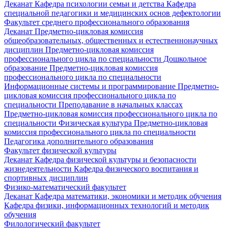
Деканат
Кафедра психологии семьи и детства
Кафедра
специальной педагогики и медицинских основ дефектологии
Факультет среднего профессионального образования
Деканат
Предметно-цикловая комиссия
общеобразовательных, общественных и естественнонаучных
дисциплин
Предметно-цикловая комиссия
профессионального цикла по специальности Дошкольное
образование
Предметно-цикловая комиссия
профессионального цикла по специальности
Информационные системы и программирование
Предметно-
цикловая комиссия профессионального цикла по
специальности Преподавание в начальных классах
Предметно-цикловая комиссия профессионального цикла по
специальности Физическая культура
Предметно-цикловая
комиссия профессионального цикла по специальности
Педагогика дополнительного образования
Факультет физической культуры
Деканат
Кафедра физической культуры и безопасности
жизнедеятельности
Кафедра физического воспитания и
спортивных дисциплин
Физико-математический факультет
Деканат
Кафедра математики, экономики и методик обучения
Кафедра физики, информационных технологий и методик
обучения
Филологический факультет