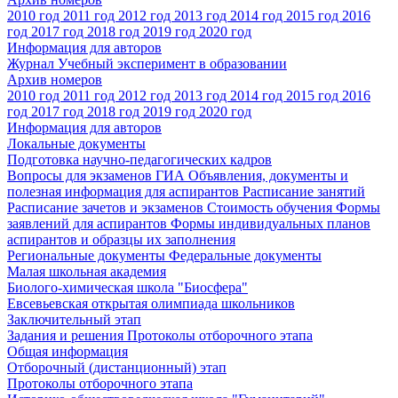
2010 год
2011 год
2012 год
2013 год
2014 год
2015 год
2016
год
2017 год
2018 год
2019 год
2020 год
Информация для авторов
Журнал Учебный эксперимент в образовании
Архив номеров
2010 год
2011 год
2012 год
2013 год
2014 год
2015 год
2016
год
2017 год
2018 год
2019 год
2020 год
Информация для авторов
Локальные документы
Подготовка научно-педагогических кадров
Вопросы для экзаменов
ГИА
Объявления, документы и
полезная информация для аспирантов
Расписание занятий
Расписание зачетов и экзаменов
Стоимость обучения
Формы
заявлений для аспирантов
Формы индивидуальных планов
аспирантов и образцы их заполнения
Региональные документы
Федеральные документы
Малая школьная академия
Биолого-химическая школа "Биосфера"
Евсевьевская открытая олимпиада школьников
Заключительный этап
Задания и решения
Протоколы отборочного этапа
Общая информация
Отборочный (дистанционный) этап
Протоколы отборочного этапа