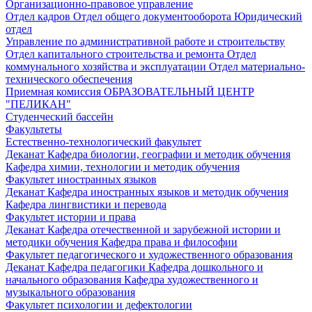
Организационно-правовое управление
Отдел кадров
Отдел общего документооборота
Юридический
отдел
Управление по административной работе и строительству
Отдел капитального строительства и ремонта
Отдел
коммунального хозяйства и эксплуатации
Отдел материально-
технического обеспечения
Приемная комиссия
ОБРАЗОВАТЕЛЬНЫЙ ЦЕНТР
"ПЕЛИКАН"
Студенческий бассейн
Факультеты
Естественно-технологический факультет
Деканат
Кафедра биологии, географии и методик обучения
Кафедра химии, технологии и методик обучения
Факультет иностранных языков
Деканат
Кафедра иностранных языков и методик обучения
Кафедра лингвистики и перевода
Факультет истории и права
Деканат
Кафедра отечественной и зарубежной истории и
методики обучения
Кафедра права и философии
Факультет педагогического и художественного образования
Деканат
Кафедра педагогики
Кафедра дошкольного и
начального образования
Кафедра художественного и
музыкального образования
Факультет психологии и дефектологии