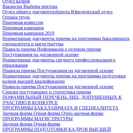
Отдел кадров
Вакансии
Выборы ректора
Отдел общего документооборота
Юридический отдел
Охрана труда
Приемная комиссия
Приемная кампания
Приемная кампания 2019
Нормативные документы приема на программы бакалавриата,
специалитета и магистратуры
Правила приема
Информация о целевом приеме
Поступающим на договорной основе
Нормативные документы среднего профессионального
образования
Правила приема
Поступающим на договорной основе
Нормативные документы приема на программы подготовки
кадров высшей квалификации
Правила приема
Поступающим на договорной основе
Списки поступающих и статистика приема
ПОФАМИЛЬНЫЙ ПЕРЕЧЕНЬ ЛИЦ, ДОПУЩЕННЫХ К
УЧАСТИЮ В КОНКУРСЕ
ПРОГРАММЫ БАКАЛАВРИАТА И СПЕЦИАЛИТЕТА
Заочная форма
Очная форма
Очно-заочная форма
ПРОГРАММЫ МАГИСТРАТУРЫ
Заочная форма
Очная форма
ПРОГРАММЫ ПОДГОТОВКИ КАДРОВ ВЫСШЕЙ