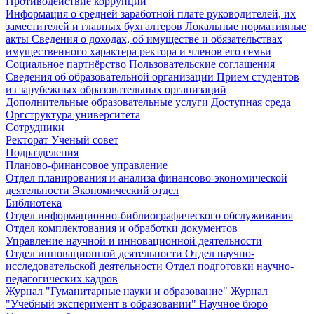
Противодействие коррупции
Информация о средней заработной плате руководителей, их
заместителей и главных бухгалтеров
Локальные нормативные
акты
Сведения о доходах, об имуществе и обязательствах
имущественного характера ректора и членов его семьи
Социальное партнёрство
Пользовательские соглашения
Сведения об образовательной организации
Прием студентов
из зарубежных образовательных организаций
Дополнительные образовательные услуги
Доступная среда
Оргструктура университета
Сотрудники
Ректорат
Ученый совет
Подразделения
Планово-финансовое управление
Отдел планирования и анализа финансово-экономической
деятельности
Экономический отдел
Библиотека
Отдел информационно-библиографического обслуживания
Отдел комплектования и обработки документов
Управление научной и инновационной деятельности
Отдел инновационной деятельности
Отдел научно-
исследовательской деятельности
Отдел подготовки научно-
педагогических кадров
Журнал "Гуманитарные науки и образование"
Журнал
"Учебный эксперимент в образовании"
Научное бюро