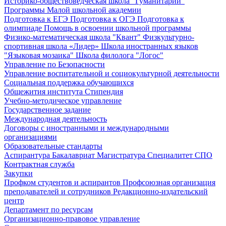
Историко-обществоведческая школа "Гуманитарий"
Программы Малой школьной академии
Подготовка к ЕГЭ
Подготовка к ОГЭ
Подготовка к
олимпиаде
Помощь в освоении школьной программы
Физико-математическая школа "Квант"
Физкультурно-
спортивная школа «Лидер»
Школа иностранных языков
"Языковая мозаика"
Школа филолога "Логос"
Управление по Безопасности
Управление воспитательной и социокультурной деятельности
Социальная поддержка обучающихся
Общежития института
Стипендия
Учебно-методическое управление
Государственное задание
Международная деятельность
Договоры с иностранными и международными
организациями
Образовательные стандарты
Аспирантура
Бакалавриат
Магистратура
Специалитет
СПО
Контрактная служба
Закупки
Профком студентов и аспирантов
Профсоюзная организация
преподавателей и сотрудников
Редакционно-издательский
центр
Департамент по ресурсам
Организационно-правовое управление