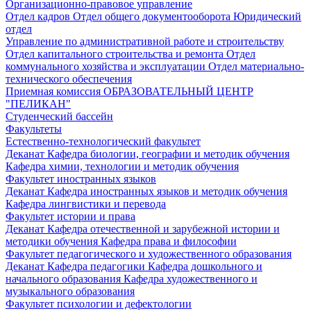
Организационно-правовое управление
Отдел кадров
Отдел общего документооборота
Юридический
отдел
Управление по административной работе и строительству
Отдел капитального строительства и ремонта
Отдел
коммунального хозяйства и эксплуатации
Отдел материально-
технического обеспечения
Приемная комиссия
ОБРАЗОВАТЕЛЬНЫЙ ЦЕНТР
"ПЕЛИКАН"
Студенческий бассейн
Факультеты
Естественно-технологический факультет
Деканат
Кафедра биологии, географии и методик обучения
Кафедра химии, технологии и методик обучения
Факультет иностранных языков
Деканат
Кафедра иностранных языков и методик обучения
Кафедра лингвистики и перевода
Факультет истории и права
Деканат
Кафедра отечественной и зарубежной истории и
методики обучения
Кафедра права и философии
Факультет педагогического и художественного образования
Деканат
Кафедра педагогики
Кафедра дошкольного и
начального образования
Кафедра художественного и
музыкального образования
Факультет психологии и дефектологии