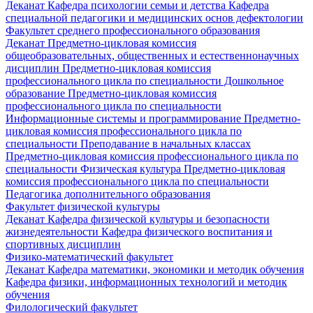
Деканат
Кафедра психологии семьи и детства
Кафедра
специальной педагогики и медицинских основ дефектологии
Факультет среднего профессионального образования
Деканат
Предметно-цикловая комиссия
общеобразовательных, общественных и естественнонаучных
дисциплин
Предметно-цикловая комиссия
профессионального цикла по специальности Дошкольное
образование
Предметно-цикловая комиссия
профессионального цикла по специальности
Информационные системы и программирование
Предметно-
цикловая комиссия профессионального цикла по
специальности Преподавание в начальных классах
Предметно-цикловая комиссия профессионального цикла по
специальности Физическая культура
Предметно-цикловая
комиссия профессионального цикла по специальности
Педагогика дополнительного образования
Факультет физической культуры
Деканат
Кафедра физической культуры и безопасности
жизнедеятельности
Кафедра физического воспитания и
спортивных дисциплин
Физико-математический факультет
Деканат
Кафедра математики, экономики и методик обучения
Кафедра физики, информационных технологий и методик
обучения
Филологический факультет