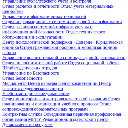
Управление бухгалтерского учета и контроля
Отдел расчетов и отчетности
Отдел учета материальных
ценностей
Управление информационных технологий
Отдел информационных систем и цифровой трансформации
Отдел развития системной инфраструктуры и
информационной безопасности
Отдел технического
обслуживания и эксплуатации
Центр психологической поддержки «Доверие»
Юридическая
клиника
Отдел гражданской обороны и мобилизационной
работы
Управление воспитательной и социокультурной деятельности.
Отдел по воспитательной работе
Отдел социальной работы
Штаб студенческих отрядов
Управление по Безопасности
Отдел Безопасности
Медиацентр
Центр карьеры
Центр компетенций
Центр
развития студенческого спорта
Учебно-методическое управление
Отдел мониторинга и контроля качества образования
Отдел
планирования и организации учебного процесса
Отдел
сопровождения образовательных программ
Контрактная служба
Объединённая первичная профсоюзная
организация МГПУ
Редакционно-издательский центр
Департамент по ресурсам