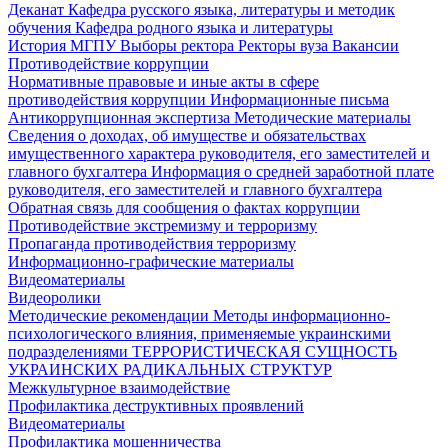
Деканат
Кафедра русского языка, литературы и методик
обучения
Кафедра родного языка и литературы
История МГПУ
Выборы ректора
Ректоры вуза
Вакансии
Противодействие коррупции
Нормативные правовые и иные акты в сфере
противодействия коррупции
Информационные письма
Антикоррупционная экспертиза
Методические материалы
Сведения о доходах, об имуществе и обязательствах
имущественного характера руководителя, его заместителей и
главного бухгалтера
Информация о средней заработной плате
руководителя, его заместителей и главного бухгалтера
Обратная связь для сообщения о фактах коррупции
Противодействие экстремизму и терроризму
Пропаганда противодействия терроризму
Информационно-графические материалы
Видеоматериалы
Видеоролики
Методические рекомендации
Методы информационно-
психологического влияния, применяемые украинскими
подразделениями
ТЕРРОРИСТИЧЕСКАЯ СУЩНОСТЬ
УКРАИНСКИХ РАДИКАЛЬНЫХ СТРУКТУР
Межкультурное взаимодействие
Профилактика деструктивных проявлений
Видеоматериалы
Профилактика мошенничества