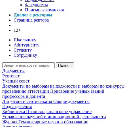
Факультеты
Приемная комиссия
Диалог с ректором
Страница ректора
12+
Школьнику
Абитуриенту
Студенту
Сотруднику
Найти...
Документы
Ректорат
Ученый совет
Документы по выборам на должности и выборам по конкурсу,
проведению аттестации
Присвоение ученых званий
профессора и доцента
Лицензии и сертификаты
Общие документы
Подразделения
Библиотека
Планово-финансовое управление
Управление научной и инновационной деятельности
Журнал Гуманитарные науки и образование
Архив номеров