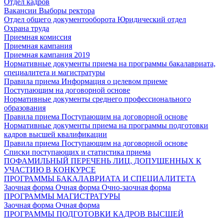
Отдел кадров
Вакансии
Выборы ректора
Отдел общего документооборота
Юридический отдел
Охрана труда
Приемная комиссия
Приемная кампания
Приемная кампания 2019
Нормативные документы приема на программы бакалавриата,
специалитета и магистратуры
Правила приема
Информация о целевом приеме
Поступающим на договорной основе
Нормативные документы среднего профессионального
образования
Правила приема
Поступающим на договорной основе
Нормативные документы приема на программы подготовки
кадров высшей квалификации
Правила приема
Поступающим на договорной основе
Списки поступающих и статистика приема
ПОФАМИЛЬНЫЙ ПЕРЕЧЕНЬ ЛИЦ, ДОПУЩЕННЫХ К
УЧАСТИЮ В КОНКУРСЕ
ПРОГРАММЫ БАКАЛАВРИАТА И СПЕЦИАЛИТЕТА
Заочная форма
Очная форма
Очно-заочная форма
ПРОГРАММЫ МАГИСТРАТУРЫ
Заочная форма
Очная форма
ПРОГРАММЫ ПОДГОТОВКИ КАДРОВ ВЫСШЕЙ