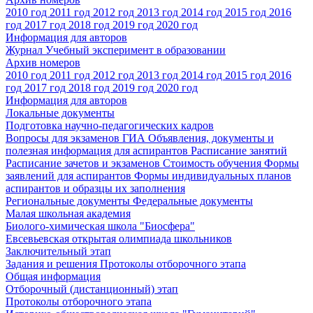
2010 год
2011 год
2012 год
2013 год
2014 год
2015 год
2016
год
2017 год
2018 год
2019 год
2020 год
Информация для авторов
Журнал Учебный эксперимент в образовании
Архив номеров
2010 год
2011 год
2012 год
2013 год
2014 год
2015 год
2016
год
2017 год
2018 год
2019 год
2020 год
Информация для авторов
Локальные документы
Подготовка научно-педагогических кадров
Вопросы для экзаменов
ГИА
Объявления, документы и
полезная информация для аспирантов
Расписание занятий
Расписание зачетов и экзаменов
Стоимость обучения
Формы
заявлений для аспирантов
Формы индивидуальных планов
аспирантов и образцы их заполнения
Региональные документы
Федеральные документы
Малая школьная академия
Биолого-химическая школа "Биосфера"
Евсевьевская открытая олимпиада школьников
Заключительный этап
Задания и решения
Протоколы отборочного этапа
Общая информация
Отборочный (дистанционный) этап
Протоколы отборочного этапа