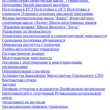
Историко-обществоведческая школа "Гуманитарий"
Программы Малой школьной академии
Подготовка к ЕГЭ
Подготовка к ОГЭ
Подготовка к
олимпиаде
Помощь в освоении школьной программы
Физико-математическая школа "Квант"
Физкультурно-
спортивная школа «Лидер»
Школа иностранных языков
"Языковая мозаика"
Школа филолога "Логос"
Управление по Безопасности
Управление воспитательной и социокультурной деятельности
Социальная поддержка обучающихся
Общежития института
Стипендия
Учебно-методическое управление
Государственное задание
Международная деятельность
Договоры с иностранными и международными
организациями
Образовательные стандарты
Аспирантура
Бакалавриат
Магистратура
Специалитет
СПО
Контрактная служба
Закупки
Профком студентов и аспирантов
Профсоюзная организация
преподавателей и сотрудников
Редакционно-издательский
центр
Департамент по ресурсам
Организационно-правовое управление