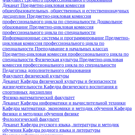
Деканат
Предметно-цикловая комиссия
общеобразовательных, общественных и естественнонаучных
дисциплин
Предметно-цикловая комиссия
профессионального цикла по специальности Дошкольное
образование
Предметно-цикловая комиссия
профессионального цикла по специальности
Информационные системы и программирование
Предметно-
цикловая комиссия профессионального цикла по
специальности Преподавание в начальных классах
Предметно-цикловая комиссия профессионального цикла по
специальности Физическая культура
Предметно-цикловая
комиссия профессионального цикла по специальности
Педагогика дополнительного образования
Факультет физической культуры
Деканат
Кафедра физической культуры и безопасности
жизнедеятельности
Кафедра физического воспитания и
спортивных дисциплин
Физико-математический факультет
Деканат
Кафедра информатики и вычислительной техники
Кафедра математики, экономики и методик обучения
Кафедра
физики и методики обучения физике
Филологический факультет
Деканат
Кафедра русского языка, литературы и методик
обучения
Кафедра родного языка и литературы