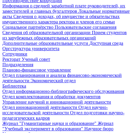
Противодействие коррупции
Информация о средней заработной плате руководителей, их
заместителей и главных бухгалтеров
Локальные нормативные
акты
Сведения о доходах, об имуществе и обязательствах
имущественного характера ректора и членов его семьи
Социальное партнёрство
Пользовательские соглашения
Сведения об образовательной организации
Прием студентов
из зарубежных образовательных организаций
Дополнительные образовательные услуги
Доступная среда
Оргструктура университета
Сотрудники
Ректорат
Ученый совет
Подразделения
Планово-финансовое управление
Отдел планирования и анализа финансово-экономической
деятельности
Экономический отдел
Библиотека
Отдел информационно-библиографического обслуживания
Отдел комплектования и обработки документов
Управление научной и инновационной деятельности
Отдел инновационной деятельности
Отдел научно-
исследовательской деятельности
Отдел подготовки научно-
педагогических кадров
Журнал "Гуманитарные науки и образование"
Журнал
"Учебный эксперимент в образовании"
Научное бюро