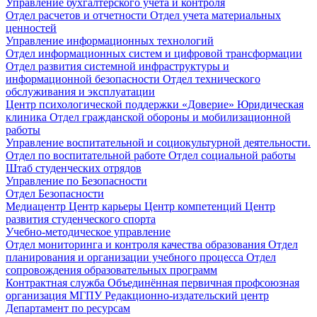
Управление бухгалтерского учета и контроля
Отдел расчетов и отчетности
Отдел учета материальных
ценностей
Управление информационных технологий
Отдел информационных систем и цифровой трансформации
Отдел развития системной инфраструктуры и
информационной безопасности
Отдел технического
обслуживания и эксплуатации
Центр психологической поддержки «Доверие»
Юридическая
клиника
Отдел гражданской обороны и мобилизационной
работы
Управление воспитательной и социокультурной деятельности.
Отдел по воспитательной работе
Отдел социальной работы
Штаб студенческих отрядов
Управление по Безопасности
Отдел Безопасности
Медиацентр
Центр карьеры
Центр компетенций
Центр
развития студенческого спорта
Учебно-методическое управление
Отдел мониторинга и контроля качества образования
Отдел
планирования и организации учебного процесса
Отдел
сопровождения образовательных программ
Контрактная служба
Объединённая первичная профсоюзная
организация МГПУ
Редакционно-издательский центр
Департамент по ресурсам