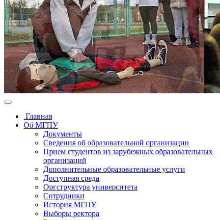
Главная
Об МГПУ
Документы
Сведения об образовательной организации
Прием студентов из зарубежных образовательных
организаций
Дополнительные образовательные услуги
Доступная среда
Оргструктура университета
Сотрудники
История МГПУ
Выборы ректора