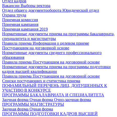
Отдел кадров
Вакансии
Выборы ректора
Отдел общего документооборота
Юридический отдел
Охрана труда
Приемная комиссия
Приемная кампания
Приемная кампания 2019
Нормативные документы приема на программы бакалавриата,
специалитета и магистратуры
Правила приема
Информация о целевом приеме
Поступающим на договорной основе
Нормативные документы среднего профессионального
образования
Правила приема
Поступающим на договорной основе
Нормативные документы приема на программы подготовки
кадров высшей квалификации
Правила приема
Поступающим на договорной основе
Списки поступающих и статистика приема
ПОФАМИЛЬНЫЙ ПЕРЕЧЕНЬ ЛИЦ, ДОПУЩЕННЫХ К
УЧАСТИЮ В КОНКУРСЕ
ПРОГРАММЫ БАКАЛАВРИАТА И СПЕЦИАЛИТЕТА
Заочная форма
Очная форма
Очно-заочная форма
ПРОГРАММЫ МАГИСТРАТУРЫ
Заочная форма
Очная форма
ПРОГРАММЫ ПОДГОТОВКИ КАДРОВ ВЫСШЕЙ