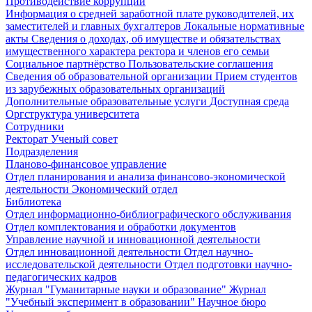
Противодействие коррупции
Информация о средней заработной плате руководителей, их
заместителей и главных бухгалтеров
Локальные нормативные
акты
Сведения о доходах, об имуществе и обязательствах
имущественного характера ректора и членов его семьи
Социальное партнёрство
Пользовательские соглашения
Сведения об образовательной организации
Прием студентов
из зарубежных образовательных организаций
Дополнительные образовательные услуги
Доступная среда
Оргструктура университета
Сотрудники
Ректорат
Ученый совет
Подразделения
Планово-финансовое управление
Отдел планирования и анализа финансово-экономической
деятельности
Экономический отдел
Библиотека
Отдел информационно-библиографического обслуживания
Отдел комплектования и обработки документов
Управление научной и инновационной деятельности
Отдел инновационной деятельности
Отдел научно-
исследовательской деятельности
Отдел подготовки научно-
педагогических кадров
Журнал "Гуманитарные науки и образование"
Журнал
"Учебный эксперимент в образовании"
Научное бюро