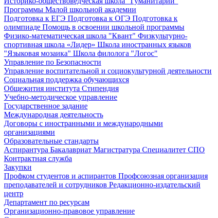
Историко-обществоведческая школа "Гуманитарий"
Программы Малой школьной академии
Подготовка к ЕГЭ
Подготовка к ОГЭ
Подготовка к
олимпиаде
Помощь в освоении школьной программы
Физико-математическая школа "Квант"
Физкультурно-
спортивная школа «Лидер»
Школа иностранных языков
"Языковая мозаика"
Школа филолога "Логос"
Управление по Безопасности
Управление воспитательной и социокультурной деятельности
Социальная поддержка обучающихся
Общежития института
Стипендия
Учебно-методическое управление
Государственное задание
Международная деятельность
Договоры с иностранными и международными
организациями
Образовательные стандарты
Аспирантура
Бакалавриат
Магистратура
Специалитет
СПО
Контрактная служба
Закупки
Профком студентов и аспирантов
Профсоюзная организация
преподавателей и сотрудников
Редакционно-издательский
центр
Департамент по ресурсам
Организационно-правовое управление