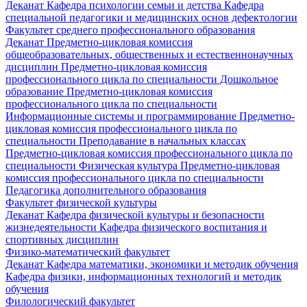
Деканат
Кафедра психологии семьи и детства
Кафедра
специальной педагогики и медицинских основ дефектологии
Факультет среднего профессионального образования
Деканат
Предметно-цикловая комиссия
общеобразовательных, общественных и естественнонаучных
дисциплин
Предметно-цикловая комиссия
профессионального цикла по специальности Дошкольное
образование
Предметно-цикловая комиссия
профессионального цикла по специальности
Информационные системы и программирование
Предметно-
цикловая комиссия профессионального цикла по
специальности Преподавание в начальных классах
Предметно-цикловая комиссия профессионального цикла по
специальности Физическая культура
Предметно-цикловая
комиссия профессионального цикла по специальности
Педагогика дополнительного образования
Факультет физической культуры
Деканат
Кафедра физической культуры и безопасности
жизнедеятельности
Кафедра физического воспитания и
спортивных дисциплин
Физико-математический факультет
Деканат
Кафедра математики, экономики и методик обучения
Кафедра физики, информационных технологий и методик
обучения
Филологический факультет