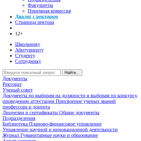
Факультеты
Приемная комиссия
Диалог с ректором
Страница ректора
12+
Школьнику
Абитуриенту
Студенту
Сотруднику
Найти...
Документы
Ректорат
Ученый совет
Документы по выборам на должности и выборам по конкурсу,
проведению аттестации
Присвоение ученых званий
профессора и доцента
Лицензии и сертификаты
Общие документы
Подразделения
Библиотека
Планово-финансовое управление
Управление научной и инновационной деятельности
Журнал Гуманитарные науки и образование
Архив номеров