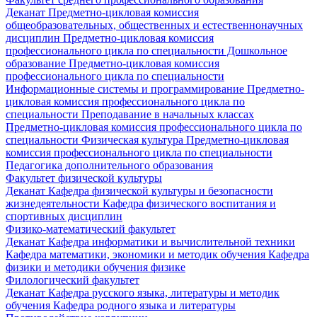
Деканат
Предметно-цикловая комиссия
общеобразовательных, общественных и естественнонаучных
дисциплин
Предметно-цикловая комиссия
профессионального цикла по специальности Дошкольное
образование
Предметно-цикловая комиссия
профессионального цикла по специальности
Информационные системы и программирование
Предметно-
цикловая комиссия профессионального цикла по
специальности Преподавание в начальных классах
Предметно-цикловая комиссия профессионального цикла по
специальности Физическая культура
Предметно-цикловая
комиссия профессионального цикла по специальности
Педагогика дополнительного образования
Факультет физической культуры
Деканат
Кафедра физической культуры и безопасности
жизнедеятельности
Кафедра физического воспитания и
спортивных дисциплин
Физико-математический факультет
Деканат
Кафедра информатики и вычислительной техники
Кафедра математики, экономики и методик обучения
Кафедра
физики и методики обучения физике
Филологический факультет
Деканат
Кафедра русского языка, литературы и методик
обучения
Кафедра родного языка и литературы