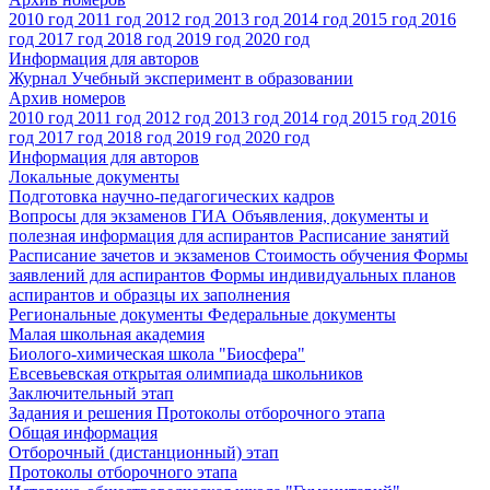
2010 год
2011 год
2012 год
2013 год
2014 год
2015 год
2016
год
2017 год
2018 год
2019 год
2020 год
Информация для авторов
Журнал Учебный эксперимент в образовании
Архив номеров
2010 год
2011 год
2012 год
2013 год
2014 год
2015 год
2016
год
2017 год
2018 год
2019 год
2020 год
Информация для авторов
Локальные документы
Подготовка научно-педагогических кадров
Вопросы для экзаменов
ГИА
Объявления, документы и
полезная информация для аспирантов
Расписание занятий
Расписание зачетов и экзаменов
Стоимость обучения
Формы
заявлений для аспирантов
Формы индивидуальных планов
аспирантов и образцы их заполнения
Региональные документы
Федеральные документы
Малая школьная академия
Биолого-химическая школа "Биосфера"
Евсевьевская открытая олимпиада школьников
Заключительный этап
Задания и решения
Протоколы отборочного этапа
Общая информация
Отборочный (дистанционный) этап
Протоколы отборочного этапа