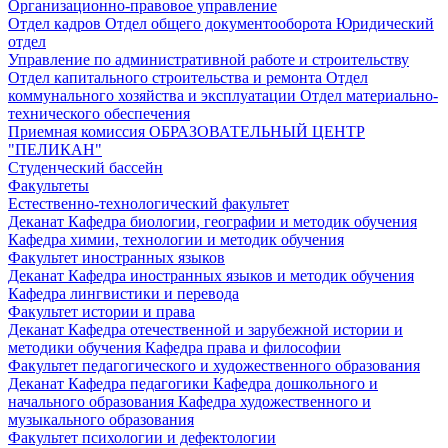
Организационно-правовое управление
Отдел кадров
Отдел общего документооборота
Юридический
отдел
Управление по административной работе и строительству
Отдел капитального строительства и ремонта
Отдел
коммунального хозяйства и эксплуатации
Отдел материально-
технического обеспечения
Приемная комиссия
ОБРАЗОВАТЕЛЬНЫЙ ЦЕНТР
"ПЕЛИКАН"
Студенческий бассейн
Факультеты
Естественно-технологический факультет
Деканат
Кафедра биологии, географии и методик обучения
Кафедра химии, технологии и методик обучения
Факультет иностранных языков
Деканат
Кафедра иностранных языков и методик обучения
Кафедра лингвистики и перевода
Факультет истории и права
Деканат
Кафедра отечественной и зарубежной истории и
методики обучения
Кафедра права и философии
Факультет педагогического и художественного образования
Деканат
Кафедра педагогики
Кафедра дошкольного и
начального образования
Кафедра художественного и
музыкального образования
Факультет психологии и дефектологии