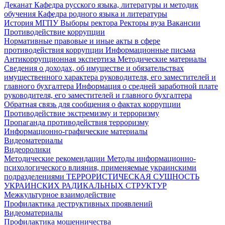
Деканат
Кафедра русского языка, литературы и методик
обучения
Кафедра родного языка и литературы
История МГПУ
Выборы ректора
Ректоры вуза
Вакансии
Противодействие коррупции
Нормативные правовые и иные акты в сфере
противодействия коррупции
Информационные письма
Антикоррупционная экспертиза
Методические материалы
Сведения о доходах, об имуществе и обязательствах
имущественного характера руководителя, его заместителей и
главного бухгалтера
Информация о средней заработной плате
руководителя, его заместителей и главного бухгалтера
Обратная связь для сообщения о фактах коррупции
Противодействие экстремизму и терроризму
Пропаганда противодействия терроризму
Информационно-графические материалы
Видеоматериалы
Видеоролики
Методические рекомендации
Методы информационно-
психологического влияния, применяемые украинскими
подразделениями
ТЕРРОРИСТИЧЕСКАЯ СУЩНОСТЬ
УКРАИНСКИХ РАДИКАЛЬНЫХ СТРУКТУР
Межкультурное взаимодействие
Профилактика деструктивных проявлений
Видеоматериалы
Профилактика мошенничества