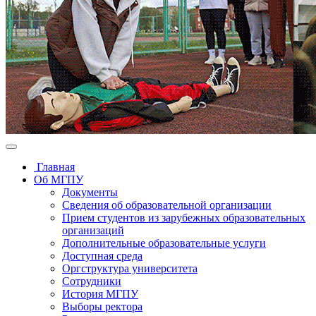
Главная
Об МГПУ
Документы
Сведения об образовательной организации
Прием студентов из зарубежных образовательных
организаций
Дополнительные образовательные услуги
Доступная среда
Оргструктура университета
Сотрудники
История МГПУ
Выборы ректора