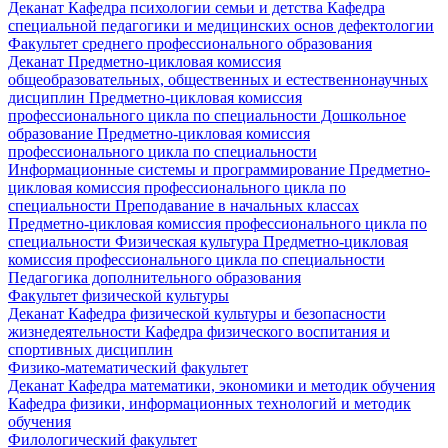
Деканат
Кафедра психологии семьи и детства
Кафедра
специальной педагогики и медицинских основ дефектологии
Факультет среднего профессионального образования
Деканат
Предметно-цикловая комиссия
общеобразовательных, общественных и естественнонаучных
дисциплин
Предметно-цикловая комиссия
профессионального цикла по специальности Дошкольное
образование
Предметно-цикловая комиссия
профессионального цикла по специальности
Информационные системы и программирование
Предметно-
цикловая комиссия профессионального цикла по
специальности Преподавание в начальных классах
Предметно-цикловая комиссия профессионального цикла по
специальности Физическая культура
Предметно-цикловая
комиссия профессионального цикла по специальности
Педагогика дополнительного образования
Факультет физической культуры
Деканат
Кафедра физической культуры и безопасности
жизнедеятельности
Кафедра физического воспитания и
спортивных дисциплин
Физико-математический факультет
Деканат
Кафедра математики, экономики и методик обучения
Кафедра физики, информационных технологий и методик
обучения
Филологический факультет