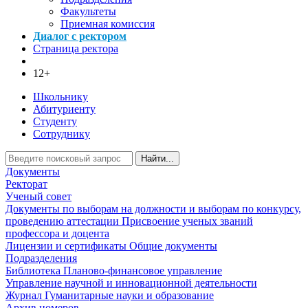
Факультеты
Приемная комиссия
Диалог с ректором
Страница ректора
12+
Школьнику
Абитуриенту
Студенту
Сотруднику
Найти...
Документы
Ректорат
Ученый совет
Документы по выборам на должности и выборам по конкурсу,
проведению аттестации
Присвоение ученых званий
профессора и доцента
Лицензии и сертификаты
Общие документы
Подразделения
Библиотека
Планово-финансовое управление
Управление научной и инновационной деятельности
Журнал Гуманитарные науки и образование
Архив номеров