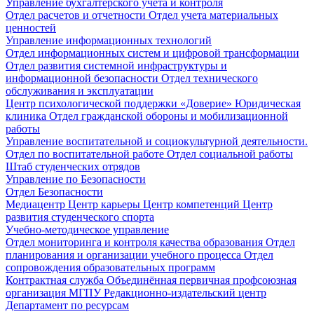
Управление бухгалтерского учета и контроля
Отдел расчетов и отчетности
Отдел учета материальных
ценностей
Управление информационных технологий
Отдел информационных систем и цифровой трансформации
Отдел развития системной инфраструктуры и
информационной безопасности
Отдел технического
обслуживания и эксплуатации
Центр психологической поддержки «Доверие»
Юридическая
клиника
Отдел гражданской обороны и мобилизационной
работы
Управление воспитательной и социокультурной деятельности.
Отдел по воспитательной работе
Отдел социальной работы
Штаб студенческих отрядов
Управление по Безопасности
Отдел Безопасности
Медиацентр
Центр карьеры
Центр компетенций
Центр
развития студенческого спорта
Учебно-методическое управление
Отдел мониторинга и контроля качества образования
Отдел
планирования и организации учебного процесса
Отдел
сопровождения образовательных программ
Контрактная служба
Объединённая первичная профсоюзная
организация МГПУ
Редакционно-издательский центр
Департамент по ресурсам