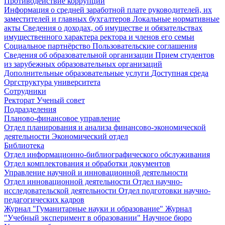
Противодействие коррупции
Информация о средней заработной плате руководителей, их
заместителей и главных бухгалтеров
Локальные нормативные
акты
Сведения о доходах, об имуществе и обязательствах
имущественного характера ректора и членов его семьи
Социальное партнёрство
Пользовательские соглашения
Сведения об образовательной организации
Прием студентов
из зарубежных образовательных организаций
Дополнительные образовательные услуги
Доступная среда
Оргструктура университета
Сотрудники
Ректорат
Ученый совет
Подразделения
Планово-финансовое управление
Отдел планирования и анализа финансово-экономической
деятельности
Экономический отдел
Библиотека
Отдел информационно-библиографического обслуживания
Отдел комплектования и обработки документов
Управление научной и инновационной деятельности
Отдел инновационной деятельности
Отдел научно-
исследовательской деятельности
Отдел подготовки научно-
педагогических кадров
Журнал "Гуманитарные науки и образование"
Журнал
"Учебный эксперимент в образовании"
Научное бюро