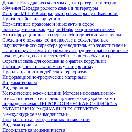
Деканат
Кафедра русского языка, литературы и методик
обучения
Кафедра родного языка и литературы
История МГПУ
Выборы ректора
Ректоры вуза
Вакансии
Противодействие коррупции
Нормативные правовые и иные акты в сфере
противодействия коррупции
Информационные письма
Антикоррупционная экспертиза
Методические материалы
Сведения о доходах, об имуществе и обязательствах
имущественного характера руководителя, его заместителей и
главного бухгалтера
Информация о средней заработной плате
руководителя, его заместителей и главного бухгалтера
Обратная связь для сообщения о фактах коррупции
Противодействие экстремизму и терроризму
Пропаганда противодействия терроризму
Информационно-графические материалы
Видеоматериалы
Видеоролики
Методические рекомендации
Методы информационно-
психологического влияния, применяемые украинскими
подразделениями
ТЕРРОРИСТИЧЕСКАЯ СУЩНОСТЬ
УКРАИНСКИХ РАДИКАЛЬНЫХ СТРУКТУР
Межкультурное взаимодействие
Профилактика деструктивных проявлений
Видеоматериалы
Профилактика мошенничества