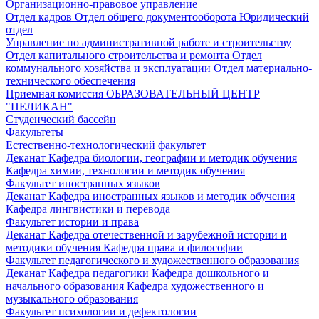
Организационно-правовое управление
Отдел кадров
Отдел общего документооборота
Юридический
отдел
Управление по административной работе и строительству
Отдел капитального строительства и ремонта
Отдел
коммунального хозяйства и эксплуатации
Отдел материально-
технического обеспечения
Приемная комиссия
ОБРАЗОВАТЕЛЬНЫЙ ЦЕНТР
"ПЕЛИКАН"
Студенческий бассейн
Факультеты
Естественно-технологический факультет
Деканат
Кафедра биологии, географии и методик обучения
Кафедра химии, технологии и методик обучения
Факультет иностранных языков
Деканат
Кафедра иностранных языков и методик обучения
Кафедра лингвистики и перевода
Факультет истории и права
Деканат
Кафедра отечественной и зарубежной истории и
методики обучения
Кафедра права и философии
Факультет педагогического и художественного образования
Деканат
Кафедра педагогики
Кафедра дошкольного и
начального образования
Кафедра художественного и
музыкального образования
Факультет психологии и дефектологии