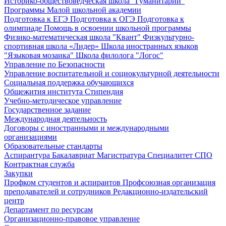
Историко-обществоведческая школа "Гуманитарий"
Программы Малой школьной академии
Подготовка к ЕГЭ
Подготовка к ОГЭ
Подготовка к
олимпиаде
Помощь в освоении школьной программы
Физико-математическая школа "Квант"
Физкультурно-
спортивная школа «Лидер»
Школа иностранных языков
"Языковая мозаика"
Школа филолога "Логос"
Управление по Безопасности
Управление воспитательной и социокультурной деятельности
Социальная поддержка обучающихся
Общежития института
Стипендия
Учебно-методическое управление
Государственное задание
Международная деятельность
Договоры с иностранными и международными
организациями
Образовательные стандарты
Аспирантура
Бакалавриат
Магистратура
Специалитет
СПО
Контрактная служба
Закупки
Профком студентов и аспирантов
Профсоюзная организация
преподавателей и сотрудников
Редакционно-издательский
центр
Департамент по ресурсам
Организационно-правовое управление