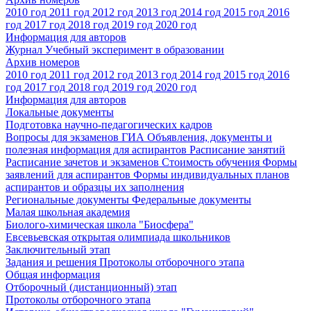
2010 год
2011 год
2012 год
2013 год
2014 год
2015 год
2016
год
2017 год
2018 год
2019 год
2020 год
Информация для авторов
Журнал Учебный эксперимент в образовании
Архив номеров
2010 год
2011 год
2012 год
2013 год
2014 год
2015 год
2016
год
2017 год
2018 год
2019 год
2020 год
Информация для авторов
Локальные документы
Подготовка научно-педагогических кадров
Вопросы для экзаменов
ГИА
Объявления, документы и
полезная информация для аспирантов
Расписание занятий
Расписание зачетов и экзаменов
Стоимость обучения
Формы
заявлений для аспирантов
Формы индивидуальных планов
аспирантов и образцы их заполнения
Региональные документы
Федеральные документы
Малая школьная академия
Биолого-химическая школа "Биосфера"
Евсевьевская открытая олимпиада школьников
Заключительный этап
Задания и решения
Протоколы отборочного этапа
Общая информация
Отборочный (дистанционный) этап
Протоколы отборочного этапа