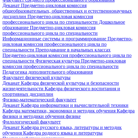
Деканат
Предметно-цикловая комиссия
общеобразовательных, общественных и естественнонаучных
дисциплин
Предметно-цикловая комиссия
профессионального цикла по специальности Дошкольное
образование
Предметно-цикловая комиссия
профессионального цикла по специальности
Информационные системы и программирование
Предметно-
цикловая комиссия профессионального цикла по
специальности Преподавание в начальных классах
Предметно-цикловая комиссия профессионального цикла по
специальности Физическая культура
Предметно-цикловая
комиссия профессионального цикла по специальности
Педагогика дополнительного образования
Факультет физической культуры
Деканат
Кафедра физической культуры и безопасности
жизнедеятельности
Кафедра физического воспитания и
спортивных дисциплин
Физико-математический факультет
Деканат
Кафедра информатики и вычислительной техники
Кафедра математики, экономики и методик обучения
Кафедра
физики и методики обучения физике
Филологический факультет
Деканат
Кафедра русского языка, литературы и методик
обучения
Кафедра родного языка и литературы