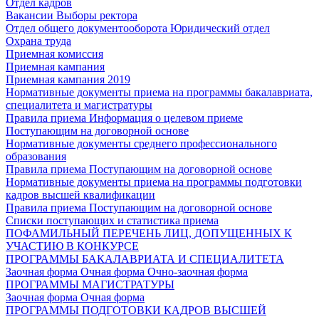
Отдел кадров
Вакансии
Выборы ректора
Отдел общего документооборота
Юридический отдел
Охрана труда
Приемная комиссия
Приемная кампания
Приемная кампания 2019
Нормативные документы приема на программы бакалавриата,
специалитета и магистратуры
Правила приема
Информация о целевом приеме
Поступающим на договорной основе
Нормативные документы среднего профессионального
образования
Правила приема
Поступающим на договорной основе
Нормативные документы приема на программы подготовки
кадров высшей квалификации
Правила приема
Поступающим на договорной основе
Списки поступающих и статистика приема
ПОФАМИЛЬНЫЙ ПЕРЕЧЕНЬ ЛИЦ, ДОПУЩЕННЫХ К
УЧАСТИЮ В КОНКУРСЕ
ПРОГРАММЫ БАКАЛАВРИАТА И СПЕЦИАЛИТЕТА
Заочная форма
Очная форма
Очно-заочная форма
ПРОГРАММЫ МАГИСТРАТУРЫ
Заочная форма
Очная форма
ПРОГРАММЫ ПОДГОТОВКИ КАДРОВ ВЫСШЕЙ