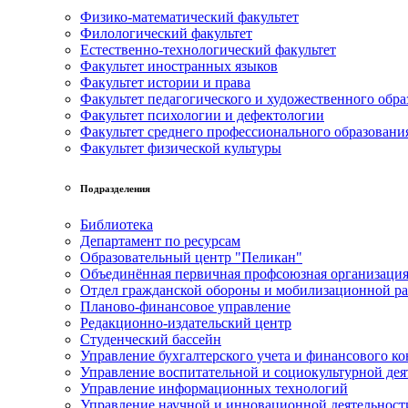
Физико-математический факультет
Филологический факультет
Естественно-технологический факультет
Факультет иностранных языков
Факультет истории и права
Факультет педагогического и художественного обра
Факультет психологии и дефектологии
Факультет среднего профессионального образовани
Факультет физической культуры
Подразделения
Библиотека
Департамент по ресурсам
Образовательный центр "Пеликан"
Объединённая первичная профсоюзная организац
Отдел гражданской обороны и мобилизационной р
Планово-финансовое управление
Редакционно-издательский центр
Студенческий бассейн
Управление бухгалтерского учета и финансового ко
Управление воспитательной и социокультурной дея
Управление информационных технологий
Управление научной и инновационной деятельност