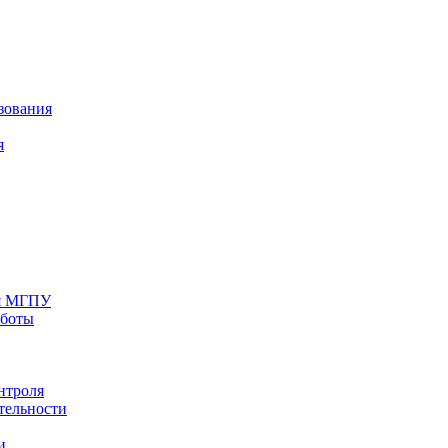
зования
я
ия МГПУ
аботы
нтроля
тельности
и