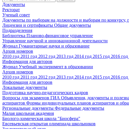
Документы
Ректорат
Ученый совет
Документы по выборам на должности и выборам по конкурсу,
Лицензии и сертификаты
Общие документы
Подразделения
Библиотека
Планово-финансовое управление
Управление научной и инновационной деятельности
Журнал Гуманитарные науки и образование
Архив номеров
2010 год
2011 год
2012 год
2013 год
2014 год
2015 год
2016 год
Информация для авторов
Журнал Учебный эксперимент в образовании
Архив номеров
2010 год
2011 год
2012 год
2013 год
2014 год
2015 год
2016 год
Информация для авторов
Локальные документы
Подготовка научно-педагогических кадров
Вопросы для экзаменов
ГИА
Объявления, документы и полезн
аспирантов
Формы индивидуальных планов аспирантов и обра
Региональные документы
Федеральные документы
Малая школьная академия
Биолого-химическая школа "Биосфера"
Евсевьевская открытая олимпиада школьников
Заключительный этап