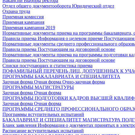
Вакансии
Выборы ректора
Отдел общего документооборота
Юридический отдел
Охрана труда
Приемная комиссия
Приемная кампания
Приемная кампания 2019
Нормативные документы приема на программы бакалавриата, 
Правила приема
Информация о целевом приеме
Поступающим 
Нормативные документы среднего профессионального образов
Правила приема
Поступающим на договорной основе
Нормативные документы приема на программы подготовки ка
Правила приема
Поступающим на договорной основе
Списки поступающих и статистика приема
ПОФАМИЛЬНЫЙ ПЕРЕЧЕНЬ ЛИЦ, ДОПУЩЕННЫХ К УЧА
ПРОГРАММЫ БАКАЛАВРИАТА И СПЕЦИАЛИТЕТА
Заочная форма
Очная форма
Очно-заочная форма
ПРОГРАММЫ МАГИСТРАТУРЫ
Заочная форма
Очная форма
ПРОГРАММЫ ПОДГОТОВКИ КАДРОВ ВЫСШЕЙ КВАЛИ
Заочная форма
Очная форма
ПРОГРАММЫ СРЕДНЕГО ПРОФЕССИОНАЛЬНОГО ОБРА
Программы вступительных испытаний
БАКАЛАВРИАТ И СПЕЦИАЛИТЕТ
МАГИСТРАТУРА
ПОДГ
Бланк заявления
Информация о документах принятых в электр
Расписание вступительных испытаний