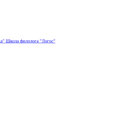
ка"
Школа филолога "Логос"