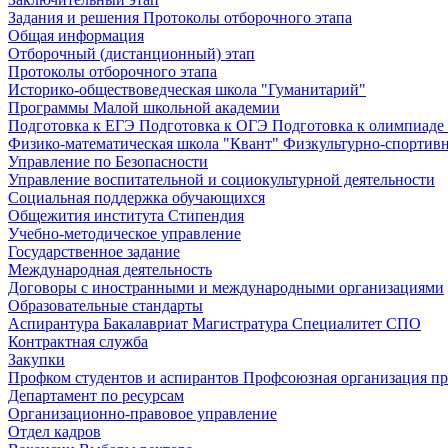
Задания и решения
Протоколы отборочного этапа
Общая информация
Отборочный (дистанционный) этап
Протоколы отборочного этапа
Историко-обществоведческая школа "Гуманитарий"
Программы Малой школьной академии
Подготовка к ЕГЭ
Подготовка к ОГЭ
Подготовка к олимпиаде
Физико-математическая школа "Квант"
Физкультурно-спортив
Управление по Безопасности
Управление воспитательной и социокультурной деятельности
Социальная поддержка обучающихся
Общежития института
Стипендия
Учебно-методическое управление
Государственное задание
Международная деятельность
Договоры с иностранными и международными организациями
Образовательные стандарты
Аспирантура
Бакалавриат
Магистратура
Специалитет
СПО
Контрактная служба
Закупки
Профком студентов и аспирантов
Профсоюзная организация пр
Департамент по ресурсам
Организационно-правовое управление
Отдел кадров