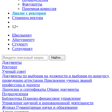
Факультеты
Приемная комиссия
Диалог с ректором
Страница ректора
12+
Школьнику
Абитуриенту
Студенту
Сотруднику
Найти...
Документы
Ректорат
Ученый совет
Документы по выборам на должности и выборам по конкурсу,
проведению аттестации
Присвоение ученых званий
профессора и доцента
Лицензии и сертификаты
Общие документы
Подразделения
Библиотека
Планово-финансовое управление
Управление научной и инновационной деятельности
Журнал Гуманитарные науки и образование
Архив номеров