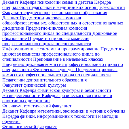
Деканат
Кафедра психологии семьи и детства
Кафедра
специальной педагогики и медицинских основ дефектологии
Факультет среднего профессионального образования
Деканат
Предметно-цикловая комиссия
общеобразовательных, общественных и естественнонаучных
дисциплин
Предметно-цикловая комиссия
профессионального цикла по специальности Дошкольное
образование
Предметно-цикловая комиссия
профессионального цикла по специальности
Информационные системы и программирование
Предметно-
цикловая комиссия профессионального цикла по
специальности Преподавание в начальных классах
Предметно-цикловая комиссия профессионального цикла по
специальности Физическая культура
Предметно-цикловая
комиссия профессионального цикла по специальности
Педагогика дополнительного образования
Факультет физической культуры
Деканат
Кафедра физической культуры и безопасности
жизнедеятельности
Кафедра физического воспитания и
спортивных дисциплин
Физико-математический факультет
Деканат
Кафедра математики, экономики и методик обучения
Кафедра физики, информационных технологий и методик
обучения
Филологический факультет