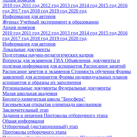
2010 год
2011 год
2012 год
2013 год
2014 год
2015 год
2016
год
2017 год
2018 год
2019 год
2020 год
Информация для авторов
Журнал Учебный эксперимент в образовании
Архив номеров
2010 год
2011 год
2012 год
2013 год
2014 год
2015 год
2016
год
2017 год
2018 год
2019 год
2020 год
Информация для авторов
Локальные документы
Подготовка научно-педагогических кадров
Вопросы для экзаменов
ГИА
Объявления, документы и
полезная информация для аспирантов
Расписание занятий
Расписание зачетов и экзаменов
Стоимость обучения
Формы
заявлений для аспирантов
Формы индивидуальных планов
аспирантов и образцы их заполнения
Региональные документы
Федеральные документы
Малая школьная академия
Биолого-химическая школа "Биосфера"
Евсевьевская открытая олимпиада школьников
Заключительный этап
Задания и решения
Протоколы отборочного этапа
Общая информация
Отборочный (дистанционный) этап
Протоколы отборочного этапа