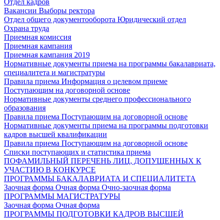
Отдел кадров
Вакансии
Выборы ректора
Отдел общего документооборота
Юридический отдел
Охрана труда
Приемная комиссия
Приемная кампания
Приемная кампания 2019
Нормативные документы приема на программы бакалавриата,
специалитета и магистратуры
Правила приема
Информация о целевом приеме
Поступающим на договорной основе
Нормативные документы среднего профессионального
образования
Правила приема
Поступающим на договорной основе
Нормативные документы приема на программы подготовки
кадров высшей квалификации
Правила приема
Поступающим на договорной основе
Списки поступающих и статистика приема
ПОФАМИЛЬНЫЙ ПЕРЕЧЕНЬ ЛИЦ, ДОПУЩЕННЫХ К
УЧАСТИЮ В КОНКУРСЕ
ПРОГРАММЫ БАКАЛАВРИАТА И СПЕЦИАЛИТЕТА
Заочная форма
Очная форма
Очно-заочная форма
ПРОГРАММЫ МАГИСТРАТУРЫ
Заочная форма
Очная форма
ПРОГРАММЫ ПОДГОТОВКИ КАДРОВ ВЫСШЕЙ