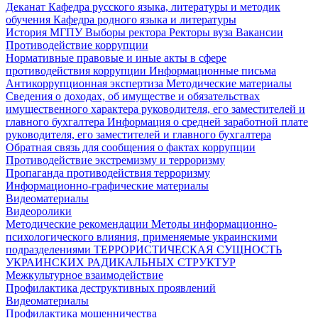
Деканат
Кафедра русского языка, литературы и методик
обучения
Кафедра родного языка и литературы
История МГПУ
Выборы ректора
Ректоры вуза
Вакансии
Противодействие коррупции
Нормативные правовые и иные акты в сфере
противодействия коррупции
Информационные письма
Антикоррупционная экспертиза
Методические материалы
Сведения о доходах, об имуществе и обязательствах
имущественного характера руководителя, его заместителей и
главного бухгалтера
Информация о средней заработной плате
руководителя, его заместителей и главного бухгалтера
Обратная связь для сообщения о фактах коррупции
Противодействие экстремизму и терроризму
Пропаганда противодействия терроризму
Информационно-графические материалы
Видеоматериалы
Видеоролики
Методические рекомендации
Методы информационно-
психологического влияния, применяемые украинскими
подразделениями
ТЕРРОРИСТИЧЕСКАЯ СУЩНОСТЬ
УКРАИНСКИХ РАДИКАЛЬНЫХ СТРУКТУР
Межкультурное взаимодействие
Профилактика деструктивных проявлений
Видеоматериалы
Профилактика мошенничества