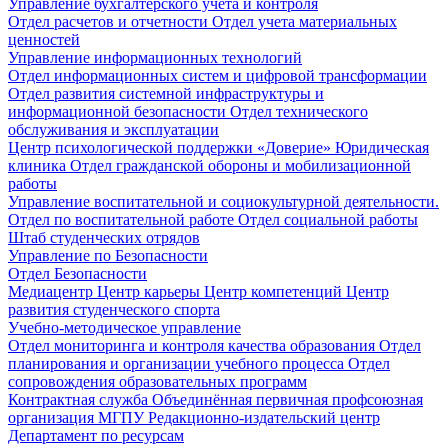
Управление бухгалтерского учета и контроля
Отдел расчетов и отчетности
Отдел учета материальных
ценностей
Управление информационных технологий
Отдел информационных систем и цифровой трансформации
Отдел развития системной инфраструктуры и
информационной безопасности
Отдел технического
обслуживания и эксплуатации
Центр психологической поддержки «Доверие»
Юридическая
клиника
Отдел гражданской обороны и мобилизационной
работы
Управление воспитательной и социокультурной деятельности.
Отдел по воспитательной работе
Отдел социальной работы
Штаб студенческих отрядов
Управление по Безопасности
Отдел Безопасности
Медиацентр
Центр карьеры
Центр компетенций
Центр
развития студенческого спорта
Учебно-методическое управление
Отдел мониторинга и контроля качества образования
Отдел
планирования и организации учебного процесса
Отдел
сопровождения образовательных программ
Контрактная служба
Объединённая первичная профсоюзная
организация МГПУ
Редакционно-издательский центр
Департамент по ресурсам