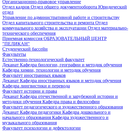
Организационно-правовое управление
Отдел кадров
Отдел общего документооборота
Юридический
отдел
Управление по административной работе и строительству
Отдел капитального строительства и ремонта
Отдел
коммунального хозяйства и эксплуатации
Отдел материально-
технического обеспечения
Приемная комиссия
ОБРАЗОВАТЕЛЬНЫЙ ЦЕНТР
"ПЕЛИКАН"
Студенческий бассейн
Факультеты
Естественно-технологический факультет
Деканат
Кафедра биологии, географии и методик обучения
Кафедра химии, технологии и методик обучения
Факультет иностранных языков
Деканат
Кафедра иностранных языков и методик обучения
Кафедра лингвистики и перевода
Факультет истории и права
Деканат
Кафедра отечественной и зарубежной истории и
методики обучения
Кафедра права и философии
Факультет педагогического и художественного образования
Деканат
Кафедра педагогики
Кафедра дошкольного и
начального образования
Кафедра художественного и
музыкального образования
Факультет психологии и дефектологии