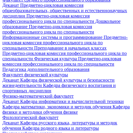
Деканат
Предметно-цикловая комиссия
общеобразовательных, общественных и естественнонаучных
дисциплин
Предметно-цикловая комиссия
профессионального цикла по специальности Дошкольное
образование
Предметно-цикловая комиссия
профессионального цикла по специальности
Информационные системы и программирование
Предметно-
цикловая комиссия профессионального цикла по
специальности Преподавание в начальных классах
Предметно-цикловая комиссия профессионального цикла по
специальности Физическая культура
Предметно-цикловая
комиссия профессионального цикла по специальности
Педагогика дополнительного образования
Факультет физической культуры
Деканат
Кафедра физической культуры и безопасности
жизнедеятельности
Кафедра физического воспитания и
спортивных дисциплин
Физико-математический факультет
Деканат
Кафедра информатики и вычислительной техники
Кафедра математики, экономики и методик обучения
Кафедра
физики и методики обучения физике
Филологический факультет
Деканат
Кафедра русского языка, литературы и методик
обучения
Кафедра родного языка и литературы