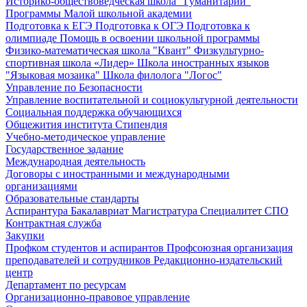
Историко-обществоведческая школа "Гуманитарий"
Программы Малой школьной академии
Подготовка к ЕГЭ
Подготовка к ОГЭ
Подготовка к
олимпиаде
Помощь в освоении школьной программы
Физико-математическая школа "Квант"
Физкультурно-
спортивная школа «Лидер»
Школа иностранных языков
"Языковая мозаика"
Школа филолога "Логос"
Управление по Безопасности
Управление воспитательной и социокультурной деятельности
Социальная поддержка обучающихся
Общежития института
Стипендия
Учебно-методическое управление
Государственное задание
Международная деятельность
Договоры с иностранными и международными
организациями
Образовательные стандарты
Аспирантура
Бакалавриат
Магистратура
Специалитет
СПО
Контрактная служба
Закупки
Профком студентов и аспирантов
Профсоюзная организация
преподавателей и сотрудников
Редакционно-издательский
центр
Департамент по ресурсам
Организационно-правовое управление