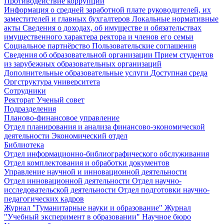
Противодействие коррупции
Информация о средней заработной плате руководителей, их
заместителей и главных бухгалтеров
Локальные нормативные
акты
Сведения о доходах, об имуществе и обязательствах
имущественного характера ректора и членов его семьи
Социальное партнёрство
Пользовательские соглашения
Сведения об образовательной организации
Прием студентов
из зарубежных образовательных организаций
Дополнительные образовательные услуги
Доступная среда
Оргструктура университета
Сотрудники
Ректорат
Ученый совет
Подразделения
Планово-финансовое управление
Отдел планирования и анализа финансово-экономической
деятельности
Экономический отдел
Библиотека
Отдел информационно-библиографического обслуживания
Отдел комплектования и обработки документов
Управление научной и инновационной деятельности
Отдел инновационной деятельности
Отдел научно-
исследовательской деятельности
Отдел подготовки научно-
педагогических кадров
Журнал "Гуманитарные науки и образование"
Журнал
"Учебный эксперимент в образовании"
Научное бюро