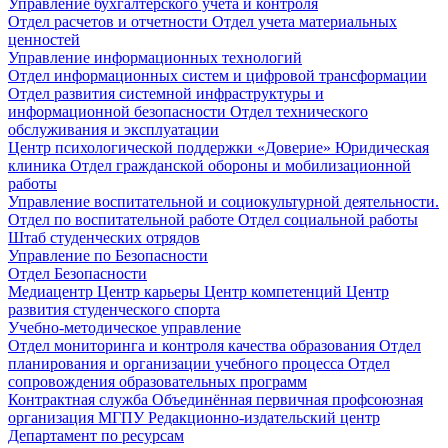
Управление бухгалтерского учета и контроля
Отдел расчетов и отчетности
Отдел учета материальных
ценностей
Управление информационных технологий
Отдел информационных систем и цифровой трансформации
Отдел развития системной инфраструктуры и
информационной безопасности
Отдел технического
обслуживания и эксплуатации
Центр психологической поддержки «Доверие»
Юридическая
клиника
Отдел гражданской обороны и мобилизационной
работы
Управление воспитательной и социокультурной деятельности.
Отдел по воспитательной работе
Отдел социальной работы
Штаб студенческих отрядов
Управление по Безопасности
Отдел Безопасности
Медиацентр
Центр карьеры
Центр компетенций
Центр
развития студенческого спорта
Учебно-методическое управление
Отдел мониторинга и контроля качества образования
Отдел
планирования и организации учебного процесса
Отдел
сопровождения образовательных программ
Контрактная служба
Объединённая первичная профсоюзная
организация МГПУ
Редакционно-издательский центр
Департамент по ресурсам