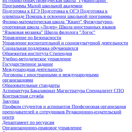
Историко-обществоведческая школа "Гуманитарий"
Программы Малой школьной академии
Подготовка к ЕГЭ
Подготовка к ОГЭ
Подготовка к
олимпиаде
Помощь в освоении школьной программы
Физико-математическая школа "Квант"
Физкультурно-
спортивная школа «Лидер»
Школа иностранных языков
"Языковая мозаика"
Школа филолога "Логос"
Управление по Безопасности
Управление воспитательной и социокультурной деятельности
Социальная поддержка обучающихся
Общежития института
Стипендия
Учебно-методическое управление
Государственное задание
Международная деятельность
Договоры с иностранными и международными
организациями
Образовательные стандарты
Аспирантура
Бакалавриат
Магистратура
Специалитет
СПО
Контрактная служба
Закупки
Профком студентов и аспирантов
Профсоюзная организация
преподавателей и сотрудников
Редакционно-издательский
центр
Департамент по ресурсам
Организационно-правовое управление