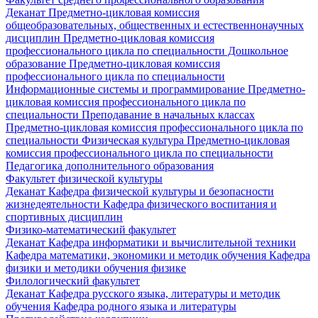
Деканат
Предметно-цикловая комиссия
общеобразовательных, общественных и естественнонаучных
дисциплин
Предметно-цикловая комиссия
профессионального цикла по специальности Дошкольное
образование
Предметно-цикловая комиссия
профессионального цикла по специальности
Информационные системы и программирование
Предметно-
цикловая комиссия профессионального цикла по
специальности Преподавание в начальных классах
Предметно-цикловая комиссия профессионального цикла по
специальности Физическая культура
Предметно-цикловая
комиссия профессионального цикла по специальности
Педагогика дополнительного образования
Факультет физической культуры
Деканат
Кафедра физической культуры и безопасности
жизнедеятельности
Кафедра физического воспитания и
спортивных дисциплин
Физико-математический факультет
Деканат
Кафедра информатики и вычислительной техники
Кафедра математики, экономики и методик обучения
Кафедра
физики и методики обучения физике
Филологический факультет
Деканат
Кафедра русского языка, литературы и методик
обучения
Кафедра родного языка и литературы