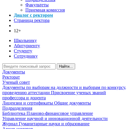
Факультеты
Приемная комиссия
Диалог с ректором
Страница ректора
12+
Школьнику
Абитуриенту
Студенту
Сотруднику
Найти...
Документы
Ректорат
Ученый совет
Документы по выборам на должности и выборам по конкурсу,
проведению аттестации
Присвоение ученых званий
профессора и доцента
Лицензии и сертификаты
Общие документы
Подразделения
Библиотека
Планово-финансовое управление
Управление научной и инновационной деятельности
Журнал Гуманитарные науки и образование
Архив номеров