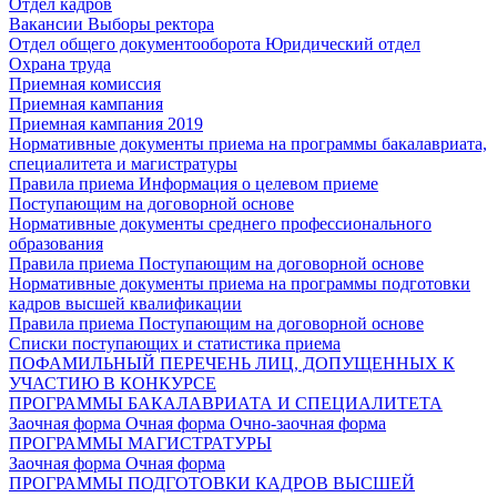
Отдел кадров
Вакансии
Выборы ректора
Отдел общего документооборота
Юридический отдел
Охрана труда
Приемная комиссия
Приемная кампания
Приемная кампания 2019
Нормативные документы приема на программы бакалавриата,
специалитета и магистратуры
Правила приема
Информация о целевом приеме
Поступающим на договорной основе
Нормативные документы среднего профессионального
образования
Правила приема
Поступающим на договорной основе
Нормативные документы приема на программы подготовки
кадров высшей квалификации
Правила приема
Поступающим на договорной основе
Списки поступающих и статистика приема
ПОФАМИЛЬНЫЙ ПЕРЕЧЕНЬ ЛИЦ, ДОПУЩЕННЫХ К
УЧАСТИЮ В КОНКУРСЕ
ПРОГРАММЫ БАКАЛАВРИАТА И СПЕЦИАЛИТЕТА
Заочная форма
Очная форма
Очно-заочная форма
ПРОГРАММЫ МАГИСТРАТУРЫ
Заочная форма
Очная форма
ПРОГРАММЫ ПОДГОТОВКИ КАДРОВ ВЫСШЕЙ