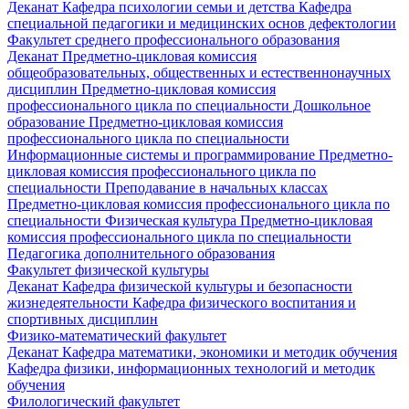
Деканат
Кафедра психологии семьи и детства
Кафедра
специальной педагогики и медицинских основ дефектологии
Факультет среднего профессионального образования
Деканат
Предметно-цикловая комиссия
общеобразовательных, общественных и естественнонаучных
дисциплин
Предметно-цикловая комиссия
профессионального цикла по специальности Дошкольное
образование
Предметно-цикловая комиссия
профессионального цикла по специальности
Информационные системы и программирование
Предметно-
цикловая комиссия профессионального цикла по
специальности Преподавание в начальных классах
Предметно-цикловая комиссия профессионального цикла по
специальности Физическая культура
Предметно-цикловая
комиссия профессионального цикла по специальности
Педагогика дополнительного образования
Факультет физической культуры
Деканат
Кафедра физической культуры и безопасности
жизнедеятельности
Кафедра физического воспитания и
спортивных дисциплин
Физико-математический факультет
Деканат
Кафедра математики, экономики и методик обучения
Кафедра физики, информационных технологий и методик
обучения
Филологический факультет