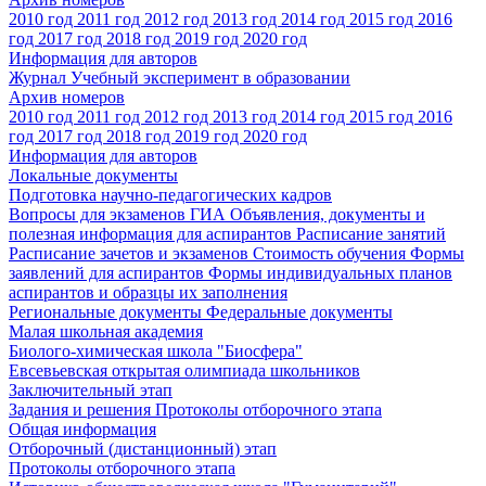
2010 год
2011 год
2012 год
2013 год
2014 год
2015 год
2016
год
2017 год
2018 год
2019 год
2020 год
Информация для авторов
Журнал Учебный эксперимент в образовании
Архив номеров
2010 год
2011 год
2012 год
2013 год
2014 год
2015 год
2016
год
2017 год
2018 год
2019 год
2020 год
Информация для авторов
Локальные документы
Подготовка научно-педагогических кадров
Вопросы для экзаменов
ГИА
Объявления, документы и
полезная информация для аспирантов
Расписание занятий
Расписание зачетов и экзаменов
Стоимость обучения
Формы
заявлений для аспирантов
Формы индивидуальных планов
аспирантов и образцы их заполнения
Региональные документы
Федеральные документы
Малая школьная академия
Биолого-химическая школа "Биосфера"
Евсевьевская открытая олимпиада школьников
Заключительный этап
Задания и решения
Протоколы отборочного этапа
Общая информация
Отборочный (дистанционный) этап
Протоколы отборочного этапа