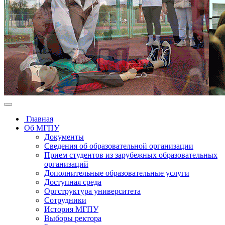
Главная
Об МГПУ
Документы
Сведения об образовательной организации
Прием студентов из зарубежных образовательных
организаций
Дополнительные образовательные услуги
Доступная среда
Оргструктура университета
Сотрудники
История МГПУ
Выборы ректора