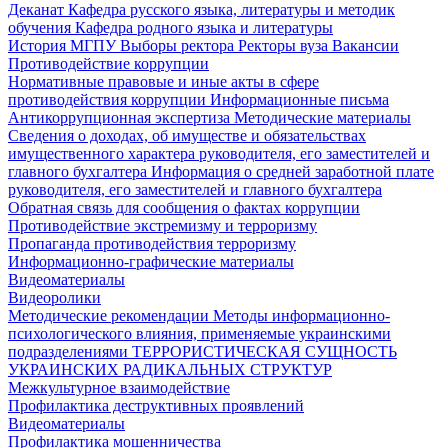
Деканат
Кафедра русского языка, литературы и методик
обучения
Кафедра родного языка и литературы
История МГПУ
Выборы ректора
Ректоры вуза
Вакансии
Противодействие коррупции
Нормативные правовые и иные акты в сфере
противодействия коррупции
Информационные письма
Антикоррупционная экспертиза
Методические материалы
Сведения о доходах, об имуществе и обязательствах
имущественного характера руководителя, его заместителей и
главного бухгалтера
Информация о средней заработной плате
руководителя, его заместителей и главного бухгалтера
Обратная связь для сообщения о фактах коррупции
Противодействие экстремизму и терроризму
Пропаганда противодействия терроризму
Информационно-графические материалы
Видеоматериалы
Видеоролики
Методические рекомендации
Методы информационно-
психологического влияния, применяемые украинскими
подразделениями
ТЕРРОРИСТИЧЕСКАЯ СУЩНОСТЬ
УКРАИНСКИХ РАДИКАЛЬНЫХ СТРУКТУР
Межкультурное взаимодействие
Профилактика деструктивных проявлений
Видеоматериалы
Профилактика мошенничества