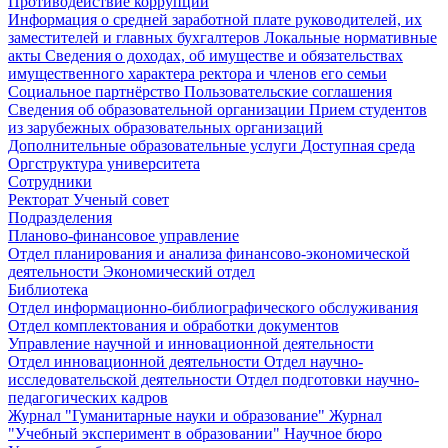
Противодействие коррупции
Информация о средней заработной плате руководителей, их
заместителей и главных бухгалтеров
Локальные нормативные
акты
Сведения о доходах, об имуществе и обязательствах
имущественного характера ректора и членов его семьи
Социальное партнёрство
Пользовательские соглашения
Сведения об образовательной организации
Прием студентов
из зарубежных образовательных организаций
Дополнительные образовательные услуги
Доступная среда
Оргструктура университета
Сотрудники
Ректорат
Ученый совет
Подразделения
Планово-финансовое управление
Отдел планирования и анализа финансово-экономической
деятельности
Экономический отдел
Библиотека
Отдел информационно-библиографического обслуживания
Отдел комплектования и обработки документов
Управление научной и инновационной деятельности
Отдел инновационной деятельности
Отдел научно-
исследовательской деятельности
Отдел подготовки научно-
педагогических кадров
Журнал "Гуманитарные науки и образование"
Журнал
"Учебный эксперимент в образовании"
Научное бюро