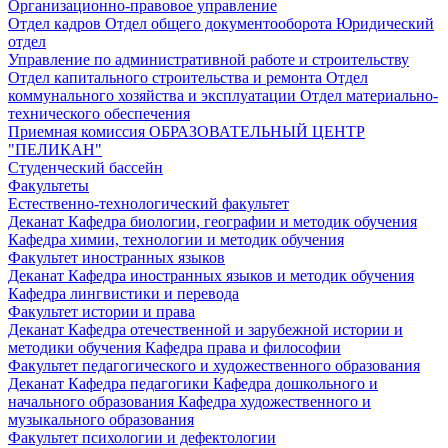
Организационно-правовое управление
Отдел кадров
Отдел общего документооборота
Юридический
отдел
Управление по административной работе и строительству
Отдел капитального строительства и ремонта
Отдел
коммунального хозяйства и эксплуатации
Отдел материально-
технического обеспечения
Приемная комиссия
ОБРАЗОВАТЕЛЬНЫЙ ЦЕНТР
"ПЕЛИКАН"
Студенческий бассейн
Факультеты
Естественно-технологический факультет
Деканат
Кафедра биологии, географии и методик обучения
Кафедра химии, технологии и методик обучения
Факультет иностранных языков
Деканат
Кафедра иностранных языков и методик обучения
Кафедра лингвистики и перевода
Факультет истории и права
Деканат
Кафедра отечественной и зарубежной истории и
методики обучения
Кафедра права и философии
Факультет педагогического и художественного образования
Деканат
Кафедра педагогики
Кафедра дошкольного и
начального образования
Кафедра художественного и
музыкального образования
Факультет психологии и дефектологии