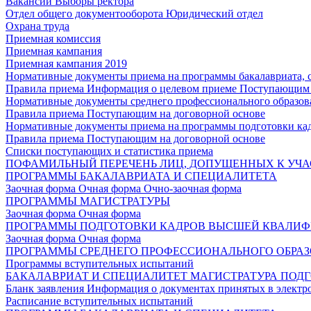
Вакансии
Выборы ректора
Отдел общего документооборота
Юридический отдел
Охрана труда
Приемная комиссия
Приемная кампания
Приемная кампания 2019
Нормативные документы приема на программы бакалавриата, 
Правила приема
Информация о целевом приеме
Поступающим 
Нормативные документы среднего профессионального образов
Правила приема
Поступающим на договорной основе
Нормативные документы приема на программы подготовки ка
Правила приема
Поступающим на договорной основе
Списки поступающих и статистика приема
ПОФАМИЛЬНЫЙ ПЕРЕЧЕНЬ ЛИЦ, ДОПУЩЕННЫХ К УЧА
ПРОГРАММЫ БАКАЛАВРИАТА И СПЕЦИАЛИТЕТА
Заочная форма
Очная форма
Очно-заочная форма
ПРОГРАММЫ МАГИСТРАТУРЫ
Заочная форма
Очная форма
ПРОГРАММЫ ПОДГОТОВКИ КАДРОВ ВЫСШЕЙ КВАЛИ
Заочная форма
Очная форма
ПРОГРАММЫ СРЕДНЕГО ПРОФЕССИОНАЛЬНОГО ОБРА
Программы вступительных испытаний
БАКАЛАВРИАТ И СПЕЦИАЛИТЕТ
МАГИСТРАТУРА
ПОДГ
Бланк заявления
Информация о документах принятых в электр
Расписание вступительных испытаний