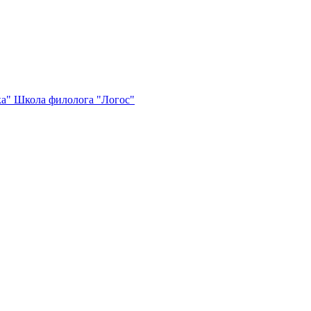
ка"
Школа филолога "Логос"