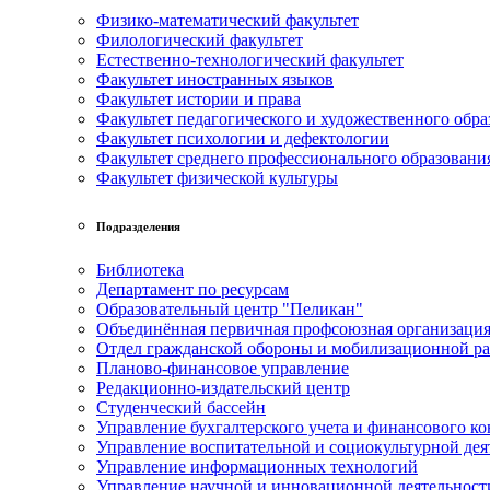
Физико-математический факультет
Филологический факультет
Естественно-технологический факультет
Факультет иностранных языков
Факультет истории и права
Факультет педагогического и художественного обра
Факультет психологии и дефектологии
Факультет среднего профессионального образовани
Факультет физической культуры
Подразделения
Библиотека
Департамент по ресурсам
Образовательный центр "Пеликан"
Объединённая первичная профсоюзная организац
Отдел гражданской обороны и мобилизационной р
Планово-финансовое управление
Редакционно-издательский центр
Студенческий бассейн
Управление бухгалтерского учета и финансового ко
Управление воспитательной и социокультурной дея
Управление информационных технологий
Управление научной и инновационной деятельност