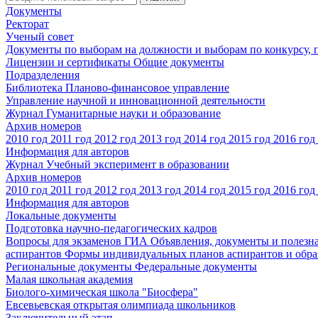
Документы
Ректорат
Ученый совет
Документы по выборам на должности и выборам по конкурсу,
Лицензии и сертификаты
Общие документы
Подразделения
Библиотека
Планово-финансовое управление
Управление научной и инновационной деятельности
Журнал Гуманитарные науки и образование
Архив номеров
2010 год
2011 год
2012 год
2013 год
2014 год
2015 год
2016 год
Информация для авторов
Журнал Учебный эксперимент в образовании
Архив номеров
2010 год
2011 год
2012 год
2013 год
2014 год
2015 год
2016 год
Информация для авторов
Локальные документы
Подготовка научно-педагогических кадров
Вопросы для экзаменов
ГИА
Объявления, документы и полезн
аспирантов
Формы индивидуальных планов аспирантов и обра
Региональные документы
Федеральные документы
Малая школьная академия
Биолого-химическая школа "Биосфера"
Евсевьевская открытая олимпиада школьников
Заключительный этап