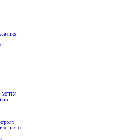
зования
я
ия МГПУ
аботы
нтроля
тельности
и