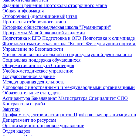
Задания и решения
Протоколы отборочного этапа
Общая информация
Отборочный (дистанционный) этап
Протоколы отборочного этапа
Историко-обществоведческая школа "Гуманитарий"
Программы Малой школьной академии
Подготовка к ЕГЭ
Подготовка к ОГЭ
Подготовка к олимпиаде
Физико-математическая школа "Квант"
Физкультурно-спортив
Управление по Безопасности
Управление воспитательной и социокультурной деятельности
Социальная поддержка обучающихся
Общежития института
Стипендия
Учебно-методическое управление
Государственное задание
Международная деятельность
Договоры с иностранными и международными организациями
Образовательные стандарты
Аспирантура
Бакалавриат
Магистратура
Специалитет
СПО
Контрактная служба
Закупки
Профком студентов и аспирантов
Профсоюзная организация пр
Департамент по ресурсам
Организационно-правовое управление
Отдел кадров