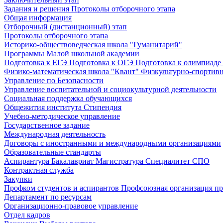
Задания и решения
Протоколы отборочного этапа
Общая информация
Отборочный (дистанционный) этап
Протоколы отборочного этапа
Историко-обществоведческая школа "Гуманитарий"
Программы Малой школьной академии
Подготовка к ЕГЭ
Подготовка к ОГЭ
Подготовка к олимпиаде
Физико-математическая школа "Квант"
Физкультурно-спортив
Управление по Безопасности
Управление воспитательной и социокультурной деятельности
Социальная поддержка обучающихся
Общежития института
Стипендия
Учебно-методическое управление
Государственное задание
Международная деятельность
Договоры с иностранными и международными организациями
Образовательные стандарты
Аспирантура
Бакалавриат
Магистратура
Специалитет
СПО
Контрактная служба
Закупки
Профком студентов и аспирантов
Профсоюзная организация пр
Департамент по ресурсам
Организационно-правовое управление
Отдел кадров