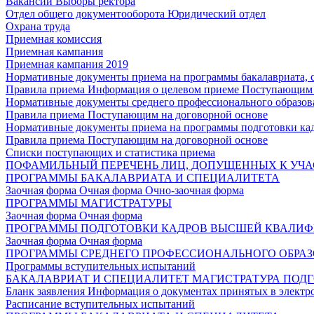
Вакансии
Выборы ректора
Отдел общего документооборота
Юридический отдел
Охрана труда
Приемная комиссия
Приемная кампания
Приемная кампания 2019
Нормативные документы приема на программы бакалавриата, 
Правила приема
Информация о целевом приеме
Поступающим 
Нормативные документы среднего профессионального образов
Правила приема
Поступающим на договорной основе
Нормативные документы приема на программы подготовки ка
Правила приема
Поступающим на договорной основе
Списки поступающих и статистика приема
ПОФАМИЛЬНЫЙ ПЕРЕЧЕНЬ ЛИЦ, ДОПУЩЕННЫХ К УЧА
ПРОГРАММЫ БАКАЛАВРИАТА И СПЕЦИАЛИТЕТА
Заочная форма
Очная форма
Очно-заочная форма
ПРОГРАММЫ МАГИСТРАТУРЫ
Заочная форма
Очная форма
ПРОГРАММЫ ПОДГОТОВКИ КАДРОВ ВЫСШЕЙ КВАЛИ
Заочная форма
Очная форма
ПРОГРАММЫ СРЕДНЕГО ПРОФЕССИОНАЛЬНОГО ОБРА
Программы вступительных испытаний
БАКАЛАВРИАТ И СПЕЦИАЛИТЕТ
МАГИСТРАТУРА
ПОДГ
Бланк заявления
Информация о документах принятых в электр
Расписание вступительных испытаний