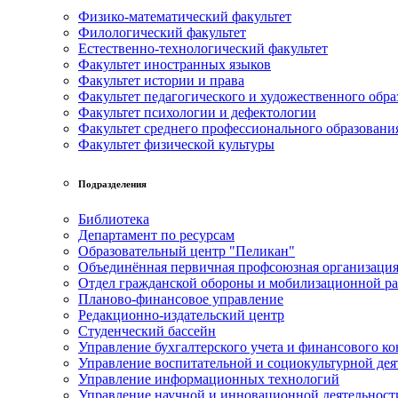
Физико-математический факультет
Филологический факультет
Естественно-технологический факультет
Факультет иностранных языков
Факультет истории и права
Факультет педагогического и художественного обра
Факультет психологии и дефектологии
Факультет среднего профессионального образовани
Факультет физической культуры
Подразделения
Библиотека
Департамент по ресурсам
Образовательный центр "Пеликан"
Объединённая первичная профсоюзная организац
Отдел гражданской обороны и мобилизационной р
Планово-финансовое управление
Редакционно-издательский центр
Студенческий бассейн
Управление бухгалтерского учета и финансового ко
Управление воспитательной и социокультурной дея
Управление информационных технологий
Управление научной и инновационной деятельност