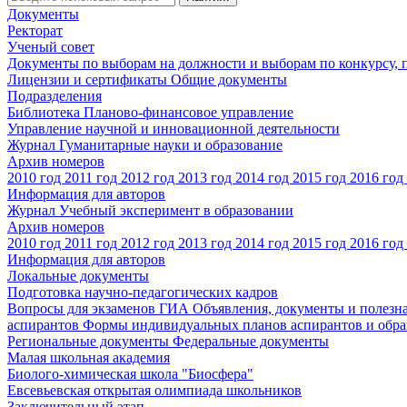
Документы
Ректорат
Ученый совет
Документы по выборам на должности и выборам по конкурсу,
Лицензии и сертификаты
Общие документы
Подразделения
Библиотека
Планово-финансовое управление
Управление научной и инновационной деятельности
Журнал Гуманитарные науки и образование
Архив номеров
2010 год
2011 год
2012 год
2013 год
2014 год
2015 год
2016 год
Информация для авторов
Журнал Учебный эксперимент в образовании
Архив номеров
2010 год
2011 год
2012 год
2013 год
2014 год
2015 год
2016 год
Информация для авторов
Локальные документы
Подготовка научно-педагогических кадров
Вопросы для экзаменов
ГИА
Объявления, документы и полезн
аспирантов
Формы индивидуальных планов аспирантов и обра
Региональные документы
Федеральные документы
Малая школьная академия
Биолого-химическая школа "Биосфера"
Евсевьевская открытая олимпиада школьников
Заключительный этап