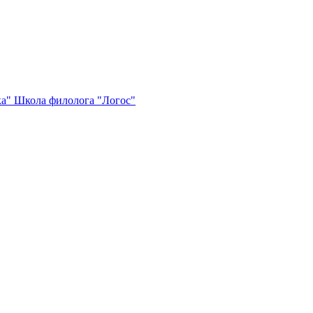
ка"
Школа филолога "Логос"