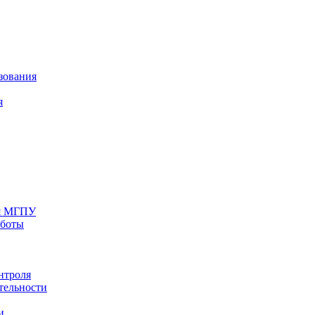
зования
я
ия МГПУ
аботы
нтроля
тельности
и