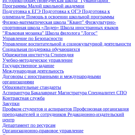
Историко-обществоведческая школа "Гуманитарий"
Программы Малой школьной академии
Подготовка к ЕГЭ
Подготовка к ОГЭ
Подготовка к
олимпиаде
Помощь в освоении школьной программы
Физико-математическая школа "Квант"
Физкультурно-
спортивная школа «Лидер»
Школа иностранных языков
"Языковая мозаика"
Школа филолога "Логос"
Управление по Безопасности
Управление воспитательной и социокультурной деятельности
Социальная поддержка обучающихся
Общежития института
Стипендия
Учебно-методическое управление
Государственное задание
Международная деятельность
Договоры с иностранными и международными
организациями
Образовательные стандарты
Аспирантура
Бакалавриат
Магистратура
Специалитет
СПО
Контрактная служба
Закупки
Профком студентов и аспирантов
Профсоюзная организация
преподавателей и сотрудников
Редакционно-издательский
центр
Департамент по ресурсам
Организационно-правовое управление