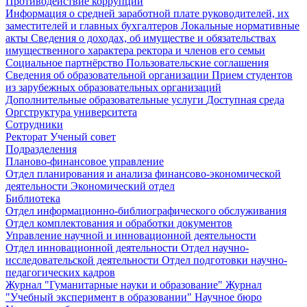
Противодействие коррупции
Информация о средней заработной плате руководителей, их
заместителей и главных бухгалтеров
Локальные нормативные
акты
Сведения о доходах, об имуществе и обязательствах
имущественного характера ректора и членов его семьи
Социальное партнёрство
Пользовательские соглашения
Сведения об образовательной организации
Прием студентов
из зарубежных образовательных организаций
Дополнительные образовательные услуги
Доступная среда
Оргструктура университета
Сотрудники
Ректорат
Ученый совет
Подразделения
Планово-финансовое управление
Отдел планирования и анализа финансово-экономической
деятельности
Экономический отдел
Библиотека
Отдел информационно-библиографического обслуживания
Отдел комплектования и обработки документов
Управление научной и инновационной деятельности
Отдел инновационной деятельности
Отдел научно-
исследовательской деятельности
Отдел подготовки научно-
педагогических кадров
Журнал "Гуманитарные науки и образование"
Журнал
"Учебный эксперимент в образовании"
Научное бюро