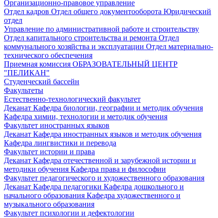
Организационно-правовое управление
Отдел кадров
Отдел общего документооборота
Юридический
отдел
Управление по административной работе и строительству
Отдел капитального строительства и ремонта
Отдел
коммунального хозяйства и эксплуатации
Отдел материально-
технического обеспечения
Приемная комиссия
ОБРАЗОВАТЕЛЬНЫЙ ЦЕНТР
"ПЕЛИКАН"
Студенческий бассейн
Факультеты
Естественно-технологический факультет
Деканат
Кафедра биологии, географии и методик обучения
Кафедра химии, технологии и методик обучения
Факультет иностранных языков
Деканат
Кафедра иностранных языков и методик обучения
Кафедра лингвистики и перевода
Факультет истории и права
Деканат
Кафедра отечественной и зарубежной истории и
методики обучения
Кафедра права и философии
Факультет педагогического и художественного образования
Деканат
Кафедра педагогики
Кафедра дошкольного и
начального образования
Кафедра художественного и
музыкального образования
Факультет психологии и дефектологии