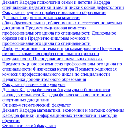
Деканат
Кафедра психологии семьи и детства
Кафедра
специальной педагогики и медицинских основ дефектологии
Факультет среднего профессионального образования
Деканат
Предметно-цикловая комиссия
общеобразовательных, общественных и естественнонаучных
дисциплин
Предметно-цикловая комиссия
профессионального цикла по специальности Дошкольное
образование
Предметно-цикловая комиссия
профессионального цикла по специальности
Информационные системы и программирование
Предметно-
цикловая комиссия профессионального цикла по
специальности Преподавание в начальных классах
Предметно-цикловая комиссия профессионального цикла по
специальности Физическая культура
Предметно-цикловая
комиссия профессионального цикла по специальности
Педагогика дополнительного образования
Факультет физической культуры
Деканат
Кафедра физической культуры и безопасности
жизнедеятельности
Кафедра физического воспитания и
спортивных дисциплин
Физико-математический факультет
Деканат
Кафедра математики, экономики и методик обучения
Кафедра физики, информационных технологий и методик
обучения
Филологический факультет