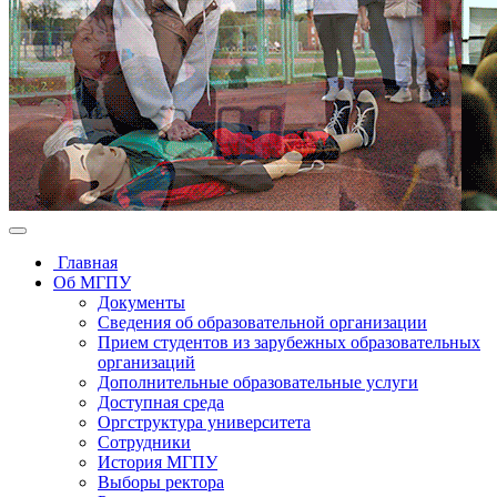
Главная
Об МГПУ
Документы
Сведения об образовательной организации
Прием студентов из зарубежных образовательных
организаций
Дополнительные образовательные услуги
Доступная среда
Оргструктура университета
Сотрудники
История МГПУ
Выборы ректора