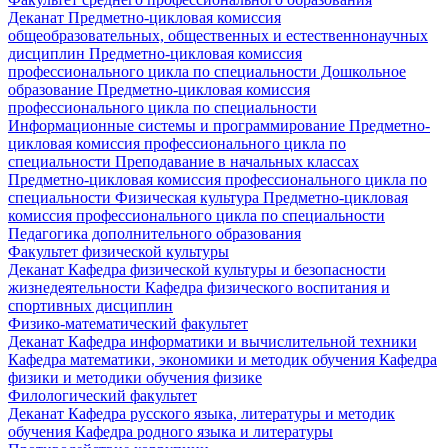
Деканат
Предметно-цикловая комиссия
общеобразовательных, общественных и естественнонаучных
дисциплин
Предметно-цикловая комиссия
профессионального цикла по специальности Дошкольное
образование
Предметно-цикловая комиссия
профессионального цикла по специальности
Информационные системы и программирование
Предметно-
цикловая комиссия профессионального цикла по
специальности Преподавание в начальных классах
Предметно-цикловая комиссия профессионального цикла по
специальности Физическая культура
Предметно-цикловая
комиссия профессионального цикла по специальности
Педагогика дополнительного образования
Факультет физической культуры
Деканат
Кафедра физической культуры и безопасности
жизнедеятельности
Кафедра физического воспитания и
спортивных дисциплин
Физико-математический факультет
Деканат
Кафедра информатики и вычислительной техники
Кафедра математики, экономики и методик обучения
Кафедра
физики и методики обучения физике
Филологический факультет
Деканат
Кафедра русского языка, литературы и методик
обучения
Кафедра родного языка и литературы