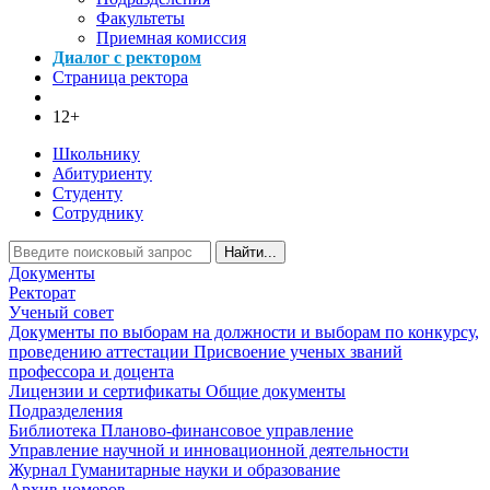
Факультеты
Приемная комиссия
Диалог с ректором
Страница ректора
12+
Школьнику
Абитуриенту
Студенту
Сотруднику
Найти...
Документы
Ректорат
Ученый совет
Документы по выборам на должности и выборам по конкурсу,
проведению аттестации
Присвоение ученых званий
профессора и доцента
Лицензии и сертификаты
Общие документы
Подразделения
Библиотека
Планово-финансовое управление
Управление научной и инновационной деятельности
Журнал Гуманитарные науки и образование
Архив номеров