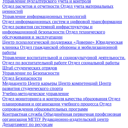
Управление бухгалтерского учета и контроля
Отдел расчетов и отчетности
Отдел учета материальных
ценностей
Управление информационных технологий
Отдел информационных систем и цифровой трансформации
Отдел развития системной инфраструктуры и
информационной безопасности
Отдел технического
обслуживания и эксплуатации
Центр психологической поддержки «Доверие»
Юридическая
клиника
Отдел гражданской обороны и мобилизационной
работы
Управление воспитательной и социокультурной деятельности.
Отдел по воспитательной работе
Отдел социальной работы
Штаб студенческих отрядов
Управление по Безопасности
Отдел Безопасности
Медиацентр
Центр карьеры
Центр компетенций
Центр
развития студенческого спорта
Учебно-методическое управление
Отдел мониторинга и контроля качества образования
Отдел
планирования и организации учебного процесса
Отдел
сопровождения образовательных программ
Контрактная служба
Объединённая первичная профсоюзная
организация МГПУ
Редакционно-издательский центр
Департамент по ресурсам