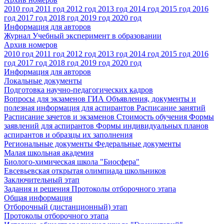
2010 год
2011 год
2012 год
2013 год
2014 год
2015 год
2016
год
2017 год
2018 год
2019 год
2020 год
Информация для авторов
Журнал Учебный эксперимент в образовании
Архив номеров
2010 год
2011 год
2012 год
2013 год
2014 год
2015 год
2016
год
2017 год
2018 год
2019 год
2020 год
Информация для авторов
Локальные документы
Подготовка научно-педагогических кадров
Вопросы для экзаменов
ГИА
Объявления, документы и
полезная информация для аспирантов
Расписание занятий
Расписание зачетов и экзаменов
Стоимость обучения
Формы
заявлений для аспирантов
Формы индивидуальных планов
аспирантов и образцы их заполнения
Региональные документы
Федеральные документы
Малая школьная академия
Биолого-химическая школа "Биосфера"
Евсевьевская открытая олимпиада школьников
Заключительный этап
Задания и решения
Протоколы отборочного этапа
Общая информация
Отборочный (дистанционный) этап
Протоколы отборочного этапа