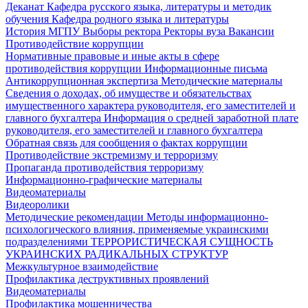
Деканат
Кафедра русского языка, литературы и методик
обучения
Кафедра родного языка и литературы
История МГПУ
Выборы ректора
Ректоры вуза
Вакансии
Противодействие коррупции
Нормативные правовые и иные акты в сфере
противодействия коррупции
Информационные письма
Антикоррупционная экспертиза
Методические материалы
Сведения о доходах, об имуществе и обязательствах
имущественного характера руководителя, его заместителей и
главного бухгалтера
Информация о средней заработной плате
руководителя, его заместителей и главного бухгалтера
Обратная связь для сообщения о фактах коррупции
Противодействие экстремизму и терроризму
Пропаганда противодействия терроризму
Информационно-графические материалы
Видеоматериалы
Видеоролики
Методические рекомендации
Методы информационно-
психологического влияния, применяемые украинскими
подразделениями
ТЕРРОРИСТИЧЕСКАЯ СУЩНОСТЬ
УКРАИНСКИХ РАДИКАЛЬНЫХ СТРУКТУР
Межкультурное взаимодействие
Профилактика деструктивных проявлений
Видеоматериалы
Профилактика мошенничества