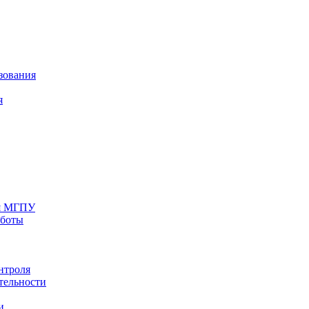
зования
я
ия МГПУ
аботы
нтроля
тельности
и