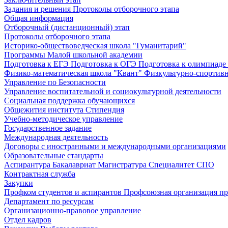
Задания и решения
Протоколы отборочного этапа
Общая информация
Отборочный (дистанционный) этап
Протоколы отборочного этапа
Историко-обществоведческая школа "Гуманитарий"
Программы Малой школьной академии
Подготовка к ЕГЭ
Подготовка к ОГЭ
Подготовка к олимпиаде
Физико-математическая школа "Квант"
Физкультурно-спортив
Управление по Безопасности
Управление воспитательной и социокультурной деятельности
Социальная поддержка обучающихся
Общежития института
Стипендия
Учебно-методическое управление
Государственное задание
Международная деятельность
Договоры с иностранными и международными организациями
Образовательные стандарты
Аспирантура
Бакалавриат
Магистратура
Специалитет
СПО
Контрактная служба
Закупки
Профком студентов и аспирантов
Профсоюзная организация пр
Департамент по ресурсам
Организационно-правовое управление
Отдел кадров