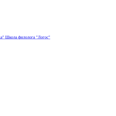
ка"
Школа филолога "Логос"