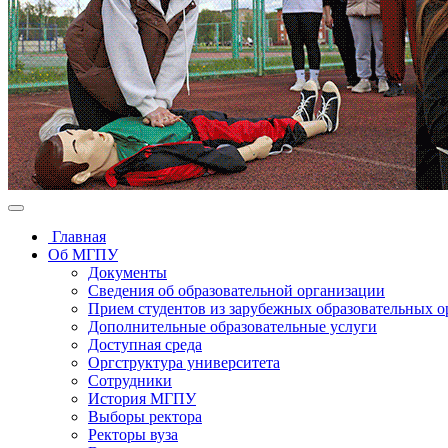
Главная
Об МГПУ
Документы
Сведения об образовательной организации
Прием студентов из зарубежных образовательных 
Дополнительные образовательные услуги
Доступная среда
Оргструктура университета
Сотрудники
История МГПУ
Выборы ректора
Ректоры вуза