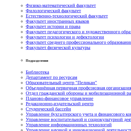
Физико-математический факультет
Филологический факультет
Естественно-технологический факультет
Факультет иностранных языков
Факультет истории и права
Факультет педагогического и художественного обра
Факультет психологии и дефектологии
Факультет среднего профессионального образовани
Факультет физической культуры
Подразделения
Библиотека
Департамент по ресурсам
Образовательный центр "Пеликан"
Объединённая первичная профсоюзная организац
Отдел гражданской обороны и мобилизационной р
Планово-финансовое управление
Редакционно-издательский центр
Студенческий бассейн
Управление бухгалтерского учета и финансового ко
Управление воспитательной и социокультурной дея
Управление информационных технологий
Управление научной и инновационной деятельност