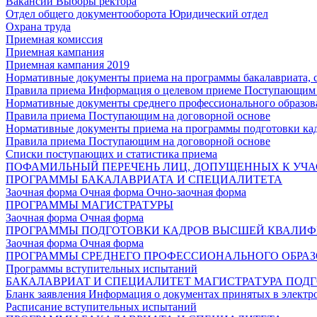
Вакансии
Выборы ректора
Отдел общего документооборота
Юридический отдел
Охрана труда
Приемная комиссия
Приемная кампания
Приемная кампания 2019
Нормативные документы приема на программы бакалавриата, 
Правила приема
Информация о целевом приеме
Поступающим 
Нормативные документы среднего профессионального образов
Правила приема
Поступающим на договорной основе
Нормативные документы приема на программы подготовки ка
Правила приема
Поступающим на договорной основе
Списки поступающих и статистика приема
ПОФАМИЛЬНЫЙ ПЕРЕЧЕНЬ ЛИЦ, ДОПУЩЕННЫХ К УЧА
ПРОГРАММЫ БАКАЛАВРИАТА И СПЕЦИАЛИТЕТА
Заочная форма
Очная форма
Очно-заочная форма
ПРОГРАММЫ МАГИСТРАТУРЫ
Заочная форма
Очная форма
ПРОГРАММЫ ПОДГОТОВКИ КАДРОВ ВЫСШЕЙ КВАЛИ
Заочная форма
Очная форма
ПРОГРАММЫ СРЕДНЕГО ПРОФЕССИОНАЛЬНОГО ОБРА
Программы вступительных испытаний
БАКАЛАВРИАТ И СПЕЦИАЛИТЕТ
МАГИСТРАТУРА
ПОДГ
Бланк заявления
Информация о документах принятых в электр
Расписание вступительных испытаний