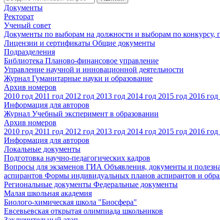
Документы
Ректорат
Ученый совет
Документы по выборам на должности и выборам по конкурсу,
Лицензии и сертификаты
Общие документы
Подразделения
Библиотека
Планово-финансовое управление
Управление научной и инновационной деятельности
Журнал Гуманитарные науки и образование
Архив номеров
2010 год
2011 год
2012 год
2013 год
2014 год
2015 год
2016 год
Информация для авторов
Журнал Учебный эксперимент в образовании
Архив номеров
2010 год
2011 год
2012 год
2013 год
2014 год
2015 год
2016 год
Информация для авторов
Локальные документы
Подготовка научно-педагогических кадров
Вопросы для экзаменов
ГИА
Объявления, документы и полезн
аспирантов
Формы индивидуальных планов аспирантов и обра
Региональные документы
Федеральные документы
Малая школьная академия
Биолого-химическая школа "Биосфера"
Евсевьевская открытая олимпиада школьников
Заключительный этап