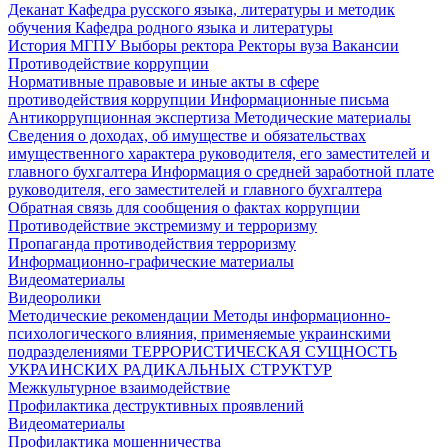
Деканат
Кафедра русского языка, литературы и методик
обучения
Кафедра родного языка и литературы
История МГПУ
Выборы ректора
Ректоры вуза
Вакансии
Противодействие коррупции
Нормативные правовые и иные акты в сфере
противодействия коррупции
Информационные письма
Антикоррупционная экспертиза
Методические материалы
Сведения о доходах, об имуществе и обязательствах
имущественного характера руководителя, его заместителей и
главного бухгалтера
Информация о средней заработной плате
руководителя, его заместителей и главного бухгалтера
Обратная связь для сообщения о фактах коррупции
Противодействие экстремизму и терроризму
Пропаганда противодействия терроризму
Информационно-графические материалы
Видеоматериалы
Видеоролики
Методические рекомендации
Методы информационно-
психологического влияния, применяемые украинскими
подразделениями
ТЕРРОРИСТИЧЕСКАЯ СУЩНОСТЬ
УКРАИНСКИХ РАДИКАЛЬНЫХ СТРУКТУР
Межкультурное взаимодействие
Профилактика деструктивных проявлений
Видеоматериалы
Профилактика мошенничества