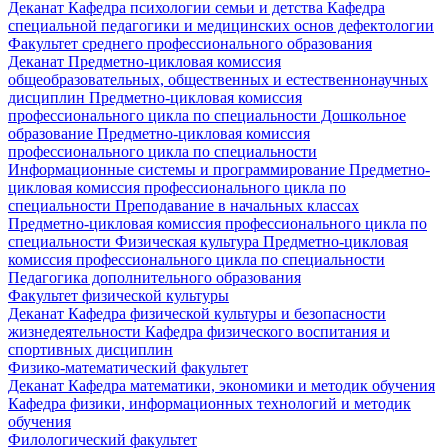
Деканат
Кафедра психологии семьи и детства
Кафедра
специальной педагогики и медицинских основ дефектологии
Факультет среднего профессионального образования
Деканат
Предметно-цикловая комиссия
общеобразовательных, общественных и естественнонаучных
дисциплин
Предметно-цикловая комиссия
профессионального цикла по специальности Дошкольное
образование
Предметно-цикловая комиссия
профессионального цикла по специальности
Информационные системы и программирование
Предметно-
цикловая комиссия профессионального цикла по
специальности Преподавание в начальных классах
Предметно-цикловая комиссия профессионального цикла по
специальности Физическая культура
Предметно-цикловая
комиссия профессионального цикла по специальности
Педагогика дополнительного образования
Факультет физической культуры
Деканат
Кафедра физической культуры и безопасности
жизнедеятельности
Кафедра физического воспитания и
спортивных дисциплин
Физико-математический факультет
Деканат
Кафедра математики, экономики и методик обучения
Кафедра физики, информационных технологий и методик
обучения
Филологический факультет