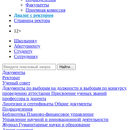
Факультеты
Приемная комиссия
Диалог с ректором
Страница ректора
12+
Школьнику
Абитуриенту
Студенту
Сотруднику
Найти...
Документы
Ректорат
Ученый совет
Документы по выборам на должности и выборам по конкурсу,
проведению аттестации
Присвоение ученых званий
профессора и доцента
Лицензии и сертификаты
Общие документы
Подразделения
Библиотека
Планово-финансовое управление
Управление научной и инновационной деятельности
Журнал Гуманитарные науки и образование
Архив номеров