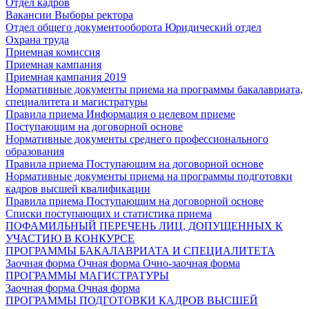
Отдел кадров
Вакансии
Выборы ректора
Отдел общего документооборота
Юридический отдел
Охрана труда
Приемная комиссия
Приемная кампания
Приемная кампания 2019
Нормативные документы приема на программы бакалавриата,
специалитета и магистратуры
Правила приема
Информация о целевом приеме
Поступающим на договорной основе
Нормативные документы среднего профессионального
образования
Правила приема
Поступающим на договорной основе
Нормативные документы приема на программы подготовки
кадров высшей квалификации
Правила приема
Поступающим на договорной основе
Списки поступающих и статистика приема
ПОФАМИЛЬНЫЙ ПЕРЕЧЕНЬ ЛИЦ, ДОПУЩЕННЫХ К
УЧАСТИЮ В КОНКУРСЕ
ПРОГРАММЫ БАКАЛАВРИАТА И СПЕЦИАЛИТЕТА
Заочная форма
Очная форма
Очно-заочная форма
ПРОГРАММЫ МАГИСТРАТУРЫ
Заочная форма
Очная форма
ПРОГРАММЫ ПОДГОТОВКИ КАДРОВ ВЫСШЕЙ