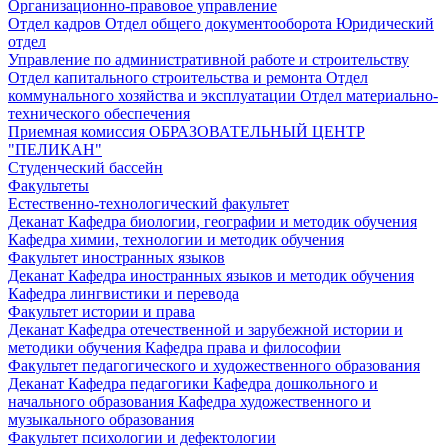
Организационно-правовое управление
Отдел кадров
Отдел общего документооборота
Юридический
отдел
Управление по административной работе и строительству
Отдел капитального строительства и ремонта
Отдел
коммунального хозяйства и эксплуатации
Отдел материально-
технического обеспечения
Приемная комиссия
ОБРАЗОВАТЕЛЬНЫЙ ЦЕНТР
"ПЕЛИКАН"
Студенческий бассейн
Факультеты
Естественно-технологический факультет
Деканат
Кафедра биологии, географии и методик обучения
Кафедра химии, технологии и методик обучения
Факультет иностранных языков
Деканат
Кафедра иностранных языков и методик обучения
Кафедра лингвистики и перевода
Факультет истории и права
Деканат
Кафедра отечественной и зарубежной истории и
методики обучения
Кафедра права и философии
Факультет педагогического и художественного образования
Деканат
Кафедра педагогики
Кафедра дошкольного и
начального образования
Кафедра художественного и
музыкального образования
Факультет психологии и дефектологии