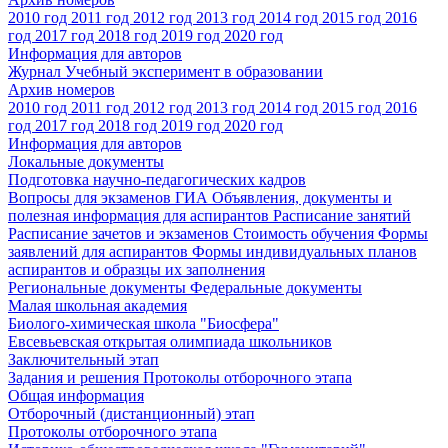
2010 год
2011 год
2012 год
2013 год
2014 год
2015 год
2016
год
2017 год
2018 год
2019 год
2020 год
Информация для авторов
Журнал Учебный эксперимент в образовании
Архив номеров
2010 год
2011 год
2012 год
2013 год
2014 год
2015 год
2016
год
2017 год
2018 год
2019 год
2020 год
Информация для авторов
Локальные документы
Подготовка научно-педагогических кадров
Вопросы для экзаменов
ГИА
Объявления, документы и
полезная информация для аспирантов
Расписание занятий
Расписание зачетов и экзаменов
Стоимость обучения
Формы
заявлений для аспирантов
Формы индивидуальных планов
аспирантов и образцы их заполнения
Региональные документы
Федеральные документы
Малая школьная академия
Биолого-химическая школа "Биосфера"
Евсевьевская открытая олимпиада школьников
Заключительный этап
Задания и решения
Протоколы отборочного этапа
Общая информация
Отборочный (дистанционный) этап
Протоколы отборочного этапа