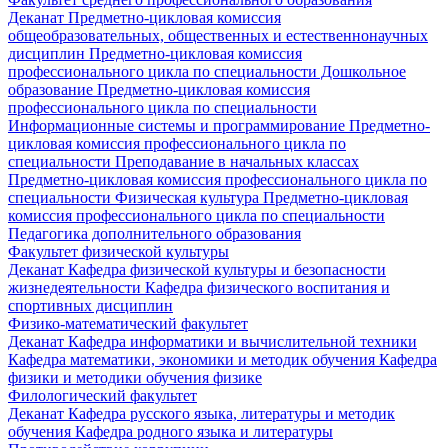
Деканат
Предметно-цикловая комиссия
общеобразовательных, общественных и естественнонаучных
дисциплин
Предметно-цикловая комиссия
профессионального цикла по специальности Дошкольное
образование
Предметно-цикловая комиссия
профессионального цикла по специальности
Информационные системы и программирование
Предметно-
цикловая комиссия профессионального цикла по
специальности Преподавание в начальных классах
Предметно-цикловая комиссия профессионального цикла по
специальности Физическая культура
Предметно-цикловая
комиссия профессионального цикла по специальности
Педагогика дополнительного образования
Факультет физической культуры
Деканат
Кафедра физической культуры и безопасности
жизнедеятельности
Кафедра физического воспитания и
спортивных дисциплин
Физико-математический факультет
Деканат
Кафедра информатики и вычислительной техники
Кафедра математики, экономики и методик обучения
Кафедра
физики и методики обучения физике
Филологический факультет
Деканат
Кафедра русского языка, литературы и методик
обучения
Кафедра родного языка и литературы