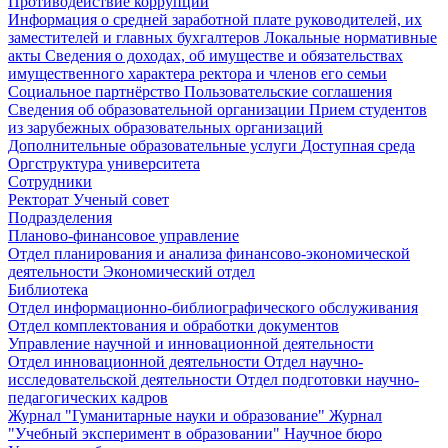
Противодействие коррупции
Информация о средней заработной плате руководителей, их
заместителей и главных бухгалтеров
Локальные нормативные
акты
Сведения о доходах, об имуществе и обязательствах
имущественного характера ректора и членов его семьи
Социальное партнёрство
Пользовательские соглашения
Сведения об образовательной организации
Прием студентов
из зарубежных образовательных организаций
Дополнительные образовательные услуги
Доступная среда
Оргструктура университета
Сотрудники
Ректорат
Ученый совет
Подразделения
Планово-финансовое управление
Отдел планирования и анализа финансово-экономической
деятельности
Экономический отдел
Библиотека
Отдел информационно-библиографического обслуживания
Отдел комплектования и обработки документов
Управление научной и инновационной деятельности
Отдел инновационной деятельности
Отдел научно-
исследовательской деятельности
Отдел подготовки научно-
педагогических кадров
Журнал "Гуманитарные науки и образование"
Журнал
"Учебный эксперимент в образовании"
Научное бюро