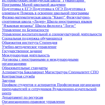
Историко-обществоведческая школа "Гуманитарий"
Программы Малой школьной академии
Подготовка к ЕГЭ
Подготовка к ОГЭ
Подготовка к
олимпиаде
Помощь в освоении школьной программы
Физико-математическая школа "Квант"
Физкультурно-
спортивная школа «Лидер»
Школа иностранных языков
"Языковая мозаика"
Школа филолога "Логос"
Управление по Безопасности
Управление воспитательной и социокультурной деятельности
Социальная поддержка обучающихся
Общежития института
Стипендия
Учебно-методическое управление
Государственное задание
Международная деятельность
Договоры с иностранными и международными
организациями
Образовательные стандарты
Аспирантура
Бакалавриат
Магистратура
Специалитет
СПО
Контрактная служба
Закупки
Профком студентов и аспирантов
Профсоюзная организация
преподавателей и сотрудников
Редакционно-издательский
центр
Департамент по ресурсам
Организационно-правовое управление