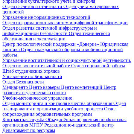
Управление бухгалтерского учета и контроля
Отдел расчетов и отчетности
Отдел учета материальных
ценностей
Управление информационных технологий
Отдел информационных систем и цифровой трансформации
Отдел развития системной инфраструктуры и
информационной безопасности
Отдел технического
обслуживания и эксплуатации
Центр психологической поддержки «Доверие»
Юридическая
клиника
Отдел гражданской обороны и мобилизационной
работы
Управление воспитательной и социокультурной деятельности.
Отдел по воспитательной работе
Отдел социальной работы
Штаб студенческих отрядов
Управление по Безопасности
Отдел Безопасности
Медиацентр
Центр карьеры
Центр компетенций
Центр
развития студенческого спорта
Учебно-методическое управление
Отдел мониторинга и контроля качества образования
Отдел
планирования и организации учебного процесса
Отдел
сопровождения образовательных программ
Контрактная служба
Объединённая первичная профсоюзная
организация МГПУ
Редакционно-издательский центр
Департамент по ресурсам