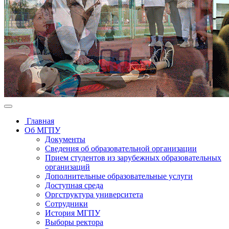
Главная
Об МГПУ
Документы
Сведения об образовательной организации
Прием студентов из зарубежных образовательных
организаций
Дополнительные образовательные услуги
Доступная среда
Оргструктура университета
Сотрудники
История МГПУ
Выборы ректора