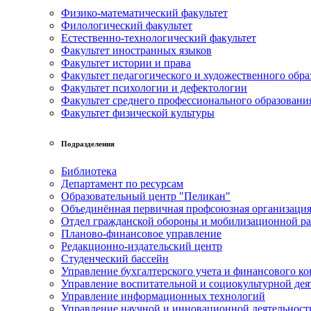
Физико-математический факультет
Филологический факультет
Естественно-технологический факультет
Факультет иностранных языков
Факультет истории и права
Факультет педагогического и художественного обра
Факультет психологии и дефектологии
Факультет среднего профессионального образовани
Факультет физической культуры
Подразделения
Библиотека
Департамент по ресурсам
Образовательный центр "Пеликан"
Объединённая первичная профсоюзная организац
Отдел гражданской обороны и мобилизационной р
Планово-финансовое управление
Редакционно-издательский центр
Студенческий бассейн
Управление бухгалтерского учета и финансового ко
Управление воспитательной и социокультурной дея
Управление информационных технологий
Управление научной и инновационной деятельност