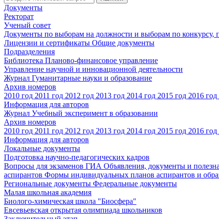
Документы
Ректорат
Ученый совет
Документы по выборам на должности и выборам по конкурсу,
Лицензии и сертификаты
Общие документы
Подразделения
Библиотека
Планово-финансовое управление
Управление научной и инновационной деятельности
Журнал Гуманитарные науки и образование
Архив номеров
2010 год
2011 год
2012 год
2013 год
2014 год
2015 год
2016 год
Информация для авторов
Журнал Учебный эксперимент в образовании
Архив номеров
2010 год
2011 год
2012 год
2013 год
2014 год
2015 год
2016 год
Информация для авторов
Локальные документы
Подготовка научно-педагогических кадров
Вопросы для экзаменов
ГИА
Объявления, документы и полезн
аспирантов
Формы индивидуальных планов аспирантов и обра
Региональные документы
Федеральные документы
Малая школьная академия
Биолого-химическая школа "Биосфера"
Евсевьевская открытая олимпиада школьников
Заключительный этап