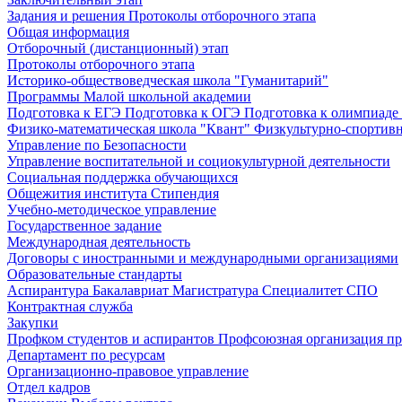
Задания и решения
Протоколы отборочного этапа
Общая информация
Отборочный (дистанционный) этап
Протоколы отборочного этапа
Историко-обществоведческая школа "Гуманитарий"
Программы Малой школьной академии
Подготовка к ЕГЭ
Подготовка к ОГЭ
Подготовка к олимпиаде
Физико-математическая школа "Квант"
Физкультурно-спортив
Управление по Безопасности
Управление воспитательной и социокультурной деятельности
Социальная поддержка обучающихся
Общежития института
Стипендия
Учебно-методическое управление
Государственное задание
Международная деятельность
Договоры с иностранными и международными организациями
Образовательные стандарты
Аспирантура
Бакалавриат
Магистратура
Специалитет
СПО
Контрактная служба
Закупки
Профком студентов и аспирантов
Профсоюзная организация пр
Департамент по ресурсам
Организационно-правовое управление
Отдел кадров