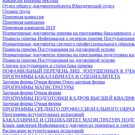
Вакансии
Выборы ректора
Отдел общего документооборота
Юридический отдел
Охрана труда
Приемная комиссия
Приемная кампания
Приемная кампания 2019
Нормативные документы приема на программы бакалавриата, 
Правила приема
Информация о целевом приеме
Поступающим 
Нормативные документы среднего профессионального образов
Правила приема
Поступающим на договорной основе
Нормативные документы приема на программы подготовки ка
Правила приема
Поступающим на договорной основе
Списки поступающих и статистика приема
ПОФАМИЛЬНЫЙ ПЕРЕЧЕНЬ ЛИЦ, ДОПУЩЕННЫХ К УЧА
ПРОГРАММЫ БАКАЛАВРИАТА И СПЕЦИАЛИТЕТА
Заочная форма
Очная форма
Очно-заочная форма
ПРОГРАММЫ МАГИСТРАТУРЫ
Заочная форма
Очная форма
ПРОГРАММЫ ПОДГОТОВКИ КАДРОВ ВЫСШЕЙ КВАЛИ
Заочная форма
Очная форма
ПРОГРАММЫ СРЕДНЕГО ПРОФЕССИОНАЛЬНОГО ОБРА
Программы вступительных испытаний
БАКАЛАВРИАТ И СПЕЦИАЛИТЕТ
МАГИСТРАТУРА
ПОДГ
Бланк заявления
Информация о документах принятых в электр
Расписание вступительных испытаний