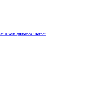
ка"
Школа филолога "Логос"