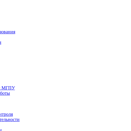
зования
я
ия МГПУ
аботы
нтроля
тельности
и