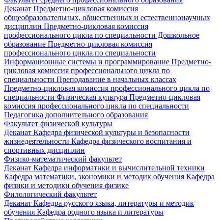
Деканат
Предметно-цикловая комиссия
общеобразовательных, общественных и естественнонаучных
дисциплин
Предметно-цикловая комиссия
профессионального цикла по специальности Дошкольное
образование
Предметно-цикловая комиссия
профессионального цикла по специальности
Информационные системы и программирование
Предметно-
цикловая комиссия профессионального цикла по
специальности Преподавание в начальных классах
Предметно-цикловая комиссия профессионального цикла по
специальности Физическая культура
Предметно-цикловая
комиссия профессионального цикла по специальности
Педагогика дополнительного образования
Факультет физической культуры
Деканат
Кафедра физической культуры и безопасности
жизнедеятельности
Кафедра физического воспитания и
спортивных дисциплин
Физико-математический факультет
Деканат
Кафедра информатики и вычислительной техники
Кафедра математики, экономики и методик обучения
Кафедра
физики и методики обучения физике
Филологический факультет
Деканат
Кафедра русского языка, литературы и методик
обучения
Кафедра родного языка и литературы