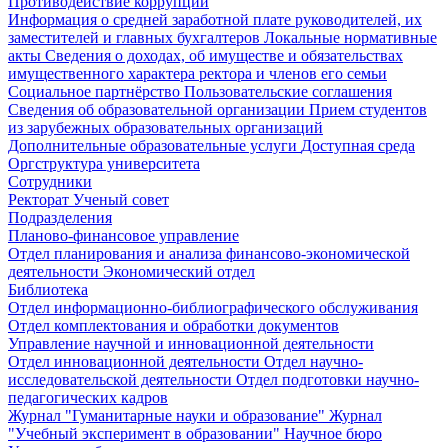
Противодействие коррупции
Информация о средней заработной плате руководителей, их
заместителей и главных бухгалтеров
Локальные нормативные
акты
Сведения о доходах, об имуществе и обязательствах
имущественного характера ректора и членов его семьи
Социальное партнёрство
Пользовательские соглашения
Сведения об образовательной организации
Прием студентов
из зарубежных образовательных организаций
Дополнительные образовательные услуги
Доступная среда
Оргструктура университета
Сотрудники
Ректорат
Ученый совет
Подразделения
Планово-финансовое управление
Отдел планирования и анализа финансово-экономической
деятельности
Экономический отдел
Библиотека
Отдел информационно-библиографического обслуживания
Отдел комплектования и обработки документов
Управление научной и инновационной деятельности
Отдел инновационной деятельности
Отдел научно-
исследовательской деятельности
Отдел подготовки научно-
педагогических кадров
Журнал "Гуманитарные науки и образование"
Журнал
"Учебный эксперимент в образовании"
Научное бюро