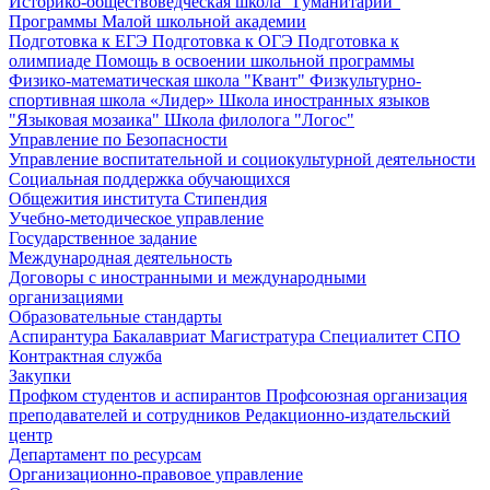
Историко-обществоведческая школа "Гуманитарий"
Программы Малой школьной академии
Подготовка к ЕГЭ
Подготовка к ОГЭ
Подготовка к
олимпиаде
Помощь в освоении школьной программы
Физико-математическая школа "Квант"
Физкультурно-
спортивная школа «Лидер»
Школа иностранных языков
"Языковая мозаика"
Школа филолога "Логос"
Управление по Безопасности
Управление воспитательной и социокультурной деятельности
Социальная поддержка обучающихся
Общежития института
Стипендия
Учебно-методическое управление
Государственное задание
Международная деятельность
Договоры с иностранными и международными
организациями
Образовательные стандарты
Аспирантура
Бакалавриат
Магистратура
Специалитет
СПО
Контрактная служба
Закупки
Профком студентов и аспирантов
Профсоюзная организация
преподавателей и сотрудников
Редакционно-издательский
центр
Департамент по ресурсам
Организационно-правовое управление