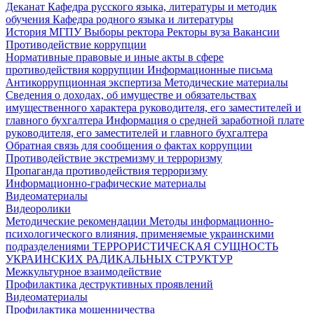
Деканат
Кафедра русского языка, литературы и методик
обучения
Кафедра родного языка и литературы
История МГПУ
Выборы ректора
Ректоры вуза
Вакансии
Противодействие коррупции
Нормативные правовые и иные акты в сфере
противодействия коррупции
Информационные письма
Антикоррупционная экспертиза
Методические материалы
Сведения о доходах, об имуществе и обязательствах
имущественного характера руководителя, его заместителей и
главного бухгалтера
Информация о средней заработной плате
руководителя, его заместителей и главного бухгалтера
Обратная связь для сообщения о фактах коррупции
Противодействие экстремизму и терроризму
Пропаганда противодействия терроризму
Информационно-графические материалы
Видеоматериалы
Видеоролики
Методические рекомендации
Методы информационно-
психологического влияния, применяемые украинскими
подразделениями
ТЕРРОРИСТИЧЕСКАЯ СУЩНОСТЬ
УКРАИНСКИХ РАДИКАЛЬНЫХ СТРУКТУР
Межкультурное взаимодействие
Профилактика деструктивных проявлений
Видеоматериалы
Профилактика мошенничества