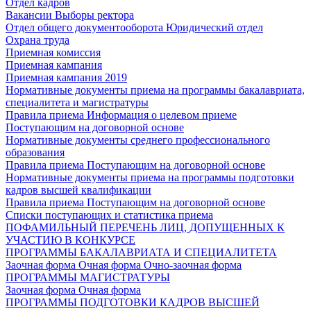
Отдел кадров
Вакансии
Выборы ректора
Отдел общего документооборота
Юридический отдел
Охрана труда
Приемная комиссия
Приемная кампания
Приемная кампания 2019
Нормативные документы приема на программы бакалавриата,
специалитета и магистратуры
Правила приема
Информация о целевом приеме
Поступающим на договорной основе
Нормативные документы среднего профессионального
образования
Правила приема
Поступающим на договорной основе
Нормативные документы приема на программы подготовки
кадров высшей квалификации
Правила приема
Поступающим на договорной основе
Списки поступающих и статистика приема
ПОФАМИЛЬНЫЙ ПЕРЕЧЕНЬ ЛИЦ, ДОПУЩЕННЫХ К
УЧАСТИЮ В КОНКУРСЕ
ПРОГРАММЫ БАКАЛАВРИАТА И СПЕЦИАЛИТЕТА
Заочная форма
Очная форма
Очно-заочная форма
ПРОГРАММЫ МАГИСТРАТУРЫ
Заочная форма
Очная форма
ПРОГРАММЫ ПОДГОТОВКИ КАДРОВ ВЫСШЕЙ