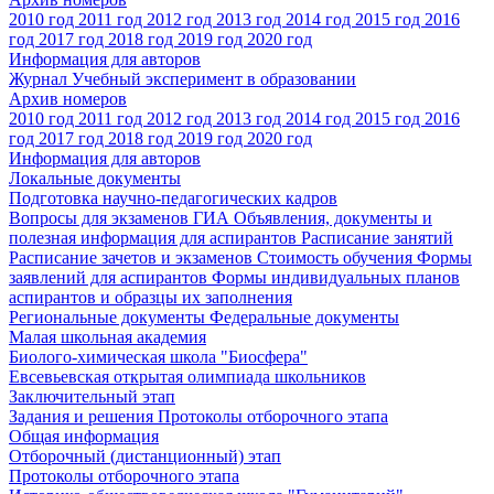
2010 год
2011 год
2012 год
2013 год
2014 год
2015 год
2016
год
2017 год
2018 год
2019 год
2020 год
Информация для авторов
Журнал Учебный эксперимент в образовании
Архив номеров
2010 год
2011 год
2012 год
2013 год
2014 год
2015 год
2016
год
2017 год
2018 год
2019 год
2020 год
Информация для авторов
Локальные документы
Подготовка научно-педагогических кадров
Вопросы для экзаменов
ГИА
Объявления, документы и
полезная информация для аспирантов
Расписание занятий
Расписание зачетов и экзаменов
Стоимость обучения
Формы
заявлений для аспирантов
Формы индивидуальных планов
аспирантов и образцы их заполнения
Региональные документы
Федеральные документы
Малая школьная академия
Биолого-химическая школа "Биосфера"
Евсевьевская открытая олимпиада школьников
Заключительный этап
Задания и решения
Протоколы отборочного этапа
Общая информация
Отборочный (дистанционный) этап
Протоколы отборочного этапа