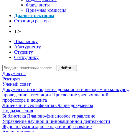
Факультеты
Приемная комиссия
Диалог с ректором
Страница ректора
12+
Школьнику
Абитуриенту
Студенту
Сотруднику
Найти...
Документы
Ректорат
Ученый совет
Документы по выборам на должности и выборам по конкурсу,
проведению аттестации
Присвоение ученых званий
профессора и доцента
Лицензии и сертификаты
Общие документы
Подразделения
Библиотека
Планово-финансовое управление
Управление научной и инновационной деятельности
Журнал Гуманитарные науки и образование
Архив номеров