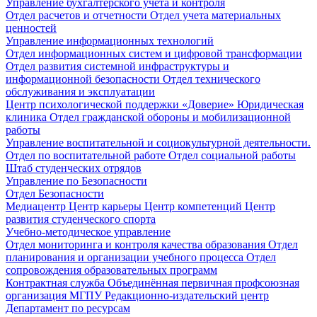
Управление бухгалтерского учета и контроля
Отдел расчетов и отчетности
Отдел учета материальных
ценностей
Управление информационных технологий
Отдел информационных систем и цифровой трансформации
Отдел развития системной инфраструктуры и
информационной безопасности
Отдел технического
обслуживания и эксплуатации
Центр психологической поддержки «Доверие»
Юридическая
клиника
Отдел гражданской обороны и мобилизационной
работы
Управление воспитательной и социокультурной деятельности.
Отдел по воспитательной работе
Отдел социальной работы
Штаб студенческих отрядов
Управление по Безопасности
Отдел Безопасности
Медиацентр
Центр карьеры
Центр компетенций
Центр
развития студенческого спорта
Учебно-методическое управление
Отдел мониторинга и контроля качества образования
Отдел
планирования и организации учебного процесса
Отдел
сопровождения образовательных программ
Контрактная служба
Объединённая первичная профсоюзная
организация МГПУ
Редакционно-издательский центр
Департамент по ресурсам