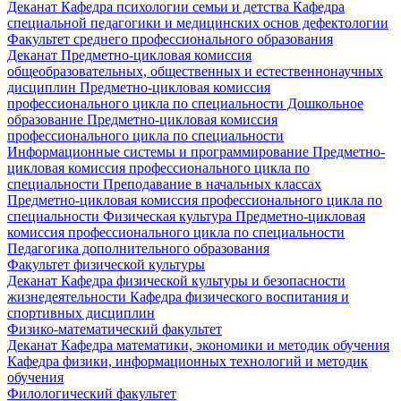
Деканат
Кафедра психологии семьи и детства
Кафедра
специальной педагогики и медицинских основ дефектологии
Факультет среднего профессионального образования
Деканат
Предметно-цикловая комиссия
общеобразовательных, общественных и естественнонаучных
дисциплин
Предметно-цикловая комиссия
профессионального цикла по специальности Дошкольное
образование
Предметно-цикловая комиссия
профессионального цикла по специальности
Информационные системы и программирование
Предметно-
цикловая комиссия профессионального цикла по
специальности Преподавание в начальных классах
Предметно-цикловая комиссия профессионального цикла по
специальности Физическая культура
Предметно-цикловая
комиссия профессионального цикла по специальности
Педагогика дополнительного образования
Факультет физической культуры
Деканат
Кафедра физической культуры и безопасности
жизнедеятельности
Кафедра физического воспитания и
спортивных дисциплин
Физико-математический факультет
Деканат
Кафедра математики, экономики и методик обучения
Кафедра физики, информационных технологий и методик
обучения
Филологический факультет