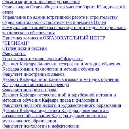
Организационно-правовое управление
Отдел кадров
Отдел общего документооборота
Юридический
отдел
Управление по административной работе и строительству
Отдел капитального строительства и ремонта
Отдел
коммунального хозяйства и эксплуатации
Отдел материально-
технического обеспечения
Приемная комиссия
ОБРАЗОВАТЕЛЬНЫЙ ЦЕНТР
"ПЕЛИКАН"
Студенческий бассейн
Факультеты
Естественно-технологический факультет
Деканат
Кафедра биологии, географии и методик обучения
Кафедра химии, технологии и методик обучения
Факультет иностранных языков
Деканат
Кафедра иностранных языков и методик обучения
Кафедра лингвистики и перевода
Факультет истории и права
Деканат
Кафедра отечественной и зарубежной истории и
методики обучения
Кафедра права и философии
Факультет педагогического и художественного образования
Деканат
Кафедра педагогики
Кафедра дошкольного и
начального образования
Кафедра художественного и
музыкального образования
Факультет психологии и дефектологии