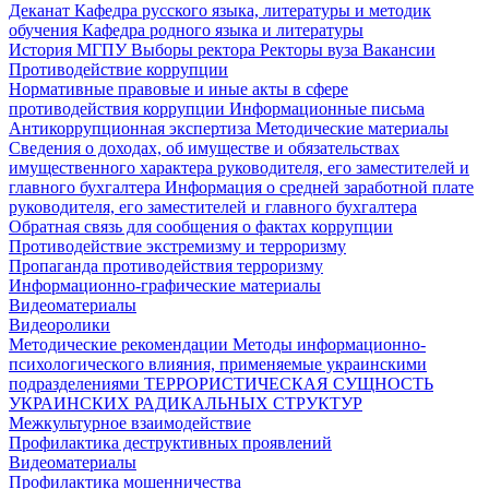
Деканат
Кафедра русского языка, литературы и методик
обучения
Кафедра родного языка и литературы
История МГПУ
Выборы ректора
Ректоры вуза
Вакансии
Противодействие коррупции
Нормативные правовые и иные акты в сфере
противодействия коррупции
Информационные письма
Антикоррупционная экспертиза
Методические материалы
Сведения о доходах, об имуществе и обязательствах
имущественного характера руководителя, его заместителей и
главного бухгалтера
Информация о средней заработной плате
руководителя, его заместителей и главного бухгалтера
Обратная связь для сообщения о фактах коррупции
Противодействие экстремизму и терроризму
Пропаганда противодействия терроризму
Информационно-графические материалы
Видеоматериалы
Видеоролики
Методические рекомендации
Методы информационно-
психологического влияния, применяемые украинскими
подразделениями
ТЕРРОРИСТИЧЕСКАЯ СУЩНОСТЬ
УКРАИНСКИХ РАДИКАЛЬНЫХ СТРУКТУР
Межкультурное взаимодействие
Профилактика деструктивных проявлений
Видеоматериалы
Профилактика мошенничества