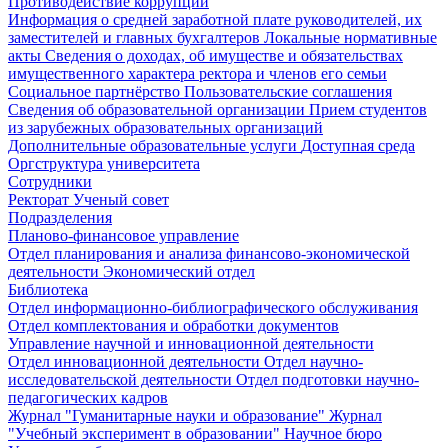
Противодействие коррупции
Информация о средней заработной плате руководителей, их
заместителей и главных бухгалтеров
Локальные нормативные
акты
Сведения о доходах, об имуществе и обязательствах
имущественного характера ректора и членов его семьи
Социальное партнёрство
Пользовательские соглашения
Сведения об образовательной организации
Прием студентов
из зарубежных образовательных организаций
Дополнительные образовательные услуги
Доступная среда
Оргструктура университета
Сотрудники
Ректорат
Ученый совет
Подразделения
Планово-финансовое управление
Отдел планирования и анализа финансово-экономической
деятельности
Экономический отдел
Библиотека
Отдел информационно-библиографического обслуживания
Отдел комплектования и обработки документов
Управление научной и инновационной деятельности
Отдел инновационной деятельности
Отдел научно-
исследовательской деятельности
Отдел подготовки научно-
педагогических кадров
Журнал "Гуманитарные науки и образование"
Журнал
"Учебный эксперимент в образовании"
Научное бюро