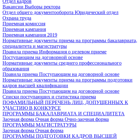
Отдел кадров
Вакансии
Выборы ректора
Отдел общего документооборота
Юридический отдел
Охрана труда
Приемная комиссия
Приемная кампания
Приемная кампания 2019
Нормативные документы приема на программы бакалавриата,
специалитета и магистратуры
Правила приема
Информация о целевом приеме
Поступающим на договорной основе
Нормативные документы среднего профессионального
образования
Правила приема
Поступающим на договорной основе
Нормативные документы приема на программы подготовки
кадров высшей квалификации
Правила приема
Поступающим на договорной основе
Списки поступающих и статистика приема
ПОФАМИЛЬНЫЙ ПЕРЕЧЕНЬ ЛИЦ, ДОПУЩЕННЫХ К
УЧАСТИЮ В КОНКУРСЕ
ПРОГРАММЫ БАКАЛАВРИАТА И СПЕЦИАЛИТЕТА
Заочная форма
Очная форма
Очно-заочная форма
ПРОГРАММЫ МАГИСТРАТУРЫ
Заочная форма
Очная форма
ПРОГРАММЫ ПОДГОТОВКИ КАДРОВ ВЫСШЕЙ