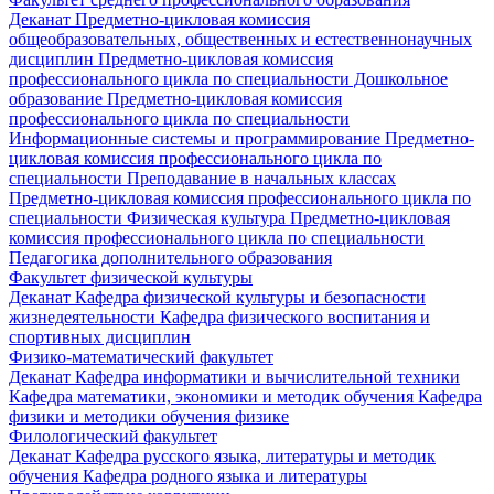
Деканат
Предметно-цикловая комиссия
общеобразовательных, общественных и естественнонаучных
дисциплин
Предметно-цикловая комиссия
профессионального цикла по специальности Дошкольное
образование
Предметно-цикловая комиссия
профессионального цикла по специальности
Информационные системы и программирование
Предметно-
цикловая комиссия профессионального цикла по
специальности Преподавание в начальных классах
Предметно-цикловая комиссия профессионального цикла по
специальности Физическая культура
Предметно-цикловая
комиссия профессионального цикла по специальности
Педагогика дополнительного образования
Факультет физической культуры
Деканат
Кафедра физической культуры и безопасности
жизнедеятельности
Кафедра физического воспитания и
спортивных дисциплин
Физико-математический факультет
Деканат
Кафедра информатики и вычислительной техники
Кафедра математики, экономики и методик обучения
Кафедра
физики и методики обучения физике
Филологический факультет
Деканат
Кафедра русского языка, литературы и методик
обучения
Кафедра родного языка и литературы