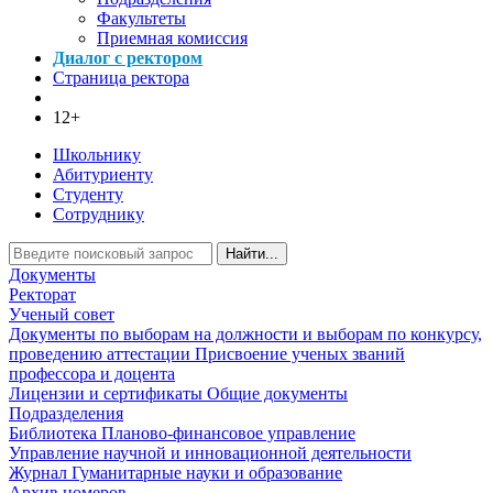
Факультеты
Приемная комиссия
Диалог с ректором
Страница ректора
12+
Школьнику
Абитуриенту
Студенту
Сотруднику
Найти...
Документы
Ректорат
Ученый совет
Документы по выборам на должности и выборам по конкурсу,
проведению аттестации
Присвоение ученых званий
профессора и доцента
Лицензии и сертификаты
Общие документы
Подразделения
Библиотека
Планово-финансовое управление
Управление научной и инновационной деятельности
Журнал Гуманитарные науки и образование
Архив номеров