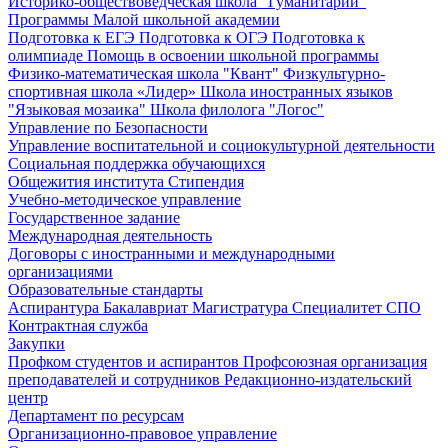
Историко-обществоведческая школа "Гуманитарий"
Программы Малой школьной академии
Подготовка к ЕГЭ
Подготовка к ОГЭ
Подготовка к
олимпиаде
Помощь в освоении школьной программы
Физико-математическая школа "Квант"
Физкультурно-
спортивная школа «Лидер»
Школа иностранных языков
"Языковая мозаика"
Школа филолога "Логос"
Управление по Безопасности
Управление воспитательной и социокультурной деятельности
Социальная поддержка обучающихся
Общежития института
Стипендия
Учебно-методическое управление
Государственное задание
Международная деятельность
Договоры с иностранными и международными
организациями
Образовательные стандарты
Аспирантура
Бакалавриат
Магистратура
Специалитет
СПО
Контрактная служба
Закупки
Профком студентов и аспирантов
Профсоюзная организация
преподавателей и сотрудников
Редакционно-издательский
центр
Департамент по ресурсам
Организационно-правовое управление