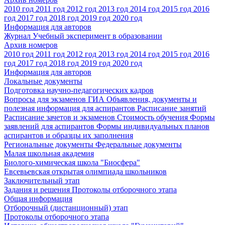
2010 год
2011 год
2012 год
2013 год
2014 год
2015 год
2016
год
2017 год
2018 год
2019 год
2020 год
Информация для авторов
Журнал Учебный эксперимент в образовании
Архив номеров
2010 год
2011 год
2012 год
2013 год
2014 год
2015 год
2016
год
2017 год
2018 год
2019 год
2020 год
Информация для авторов
Локальные документы
Подготовка научно-педагогических кадров
Вопросы для экзаменов
ГИА
Объявления, документы и
полезная информация для аспирантов
Расписание занятий
Расписание зачетов и экзаменов
Стоимость обучения
Формы
заявлений для аспирантов
Формы индивидуальных планов
аспирантов и образцы их заполнения
Региональные документы
Федеральные документы
Малая школьная академия
Биолого-химическая школа "Биосфера"
Евсевьевская открытая олимпиада школьников
Заключительный этап
Задания и решения
Протоколы отборочного этапа
Общая информация
Отборочный (дистанционный) этап
Протоколы отборочного этапа