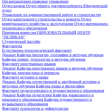
Организационно-правовое управление
Отдел кадров
Отдел общего документооборота
Юридический
отдел
Управление по административной работе и строительству
Отдел капитального строительства и ремонта
Отдел
коммунального хозяйства и эксплуатации
Отдел материально-
технического обеспечения
Приемная комиссия
ОБРАЗОВАТЕЛЬНЫЙ ЦЕНТР
"ПЕЛИКАН"
Студенческий бассейн
Факультеты
Естественно-технологический факультет
Деканат
Кафедра биологии, географии и методик обучения
Кафедра химии, технологии и методик обучения
Факультет иностранных языков
Деканат
Кафедра иностранных языков и методик обучения
Кафедра лингвистики и перевода
Факультет истории и права
Деканат
Кафедра отечественной и зарубежной истории и
методики обучения
Кафедра права и философии
Факультет педагогического и художественного образования
Деканат
Кафедра педагогики
Кафедра дошкольного и
начального образования
Кафедра художественного и
музыкального образования
Факультет психологии и дефектологии