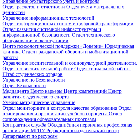
Управление бухгалтерского учета и контроля
Отдел расчетов и отчетности
Отдел учета материальных
ценностей
Управление информационных технологий
Отдел информационных систем и цифровой трансформации
Отдел развития системной инфраструктуры и
информационной безопасности
Отдел технического
обслуживания и эксплуатации
Центр психологической поддержки «Доверие»
Юридическая
клиника
Отдел гражданской обороны и мобилизационной
работы
Управление воспитательной и социокультурной деятельности.
Отдел по воспитательной работе
Отдел социальной работы
Штаб студенческих отрядов
Управление по Безопасности
Отдел Безопасности
Медиацентр
Центр карьеры
Центр компетенций
Центр
развития студенческого спорта
Учебно-методическое управление
Отдел мониторинга и контроля качества образования
Отдел
планирования и организации учебного процесса
Отдел
сопровождения образовательных программ
Контрактная служба
Объединённая первичная профсоюзная
организация МГПУ
Редакционно-издательский центр
Департамент по ресурсам