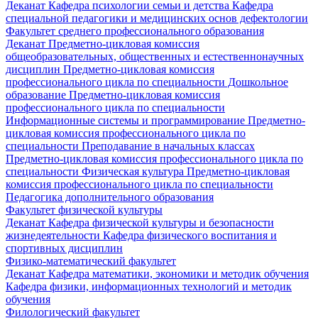
Деканат
Кафедра психологии семьи и детства
Кафедра
специальной педагогики и медицинских основ дефектологии
Факультет среднего профессионального образования
Деканат
Предметно-цикловая комиссия
общеобразовательных, общественных и естественнонаучных
дисциплин
Предметно-цикловая комиссия
профессионального цикла по специальности Дошкольное
образование
Предметно-цикловая комиссия
профессионального цикла по специальности
Информационные системы и программирование
Предметно-
цикловая комиссия профессионального цикла по
специальности Преподавание в начальных классах
Предметно-цикловая комиссия профессионального цикла по
специальности Физическая культура
Предметно-цикловая
комиссия профессионального цикла по специальности
Педагогика дополнительного образования
Факультет физической культуры
Деканат
Кафедра физической культуры и безопасности
жизнедеятельности
Кафедра физического воспитания и
спортивных дисциплин
Физико-математический факультет
Деканат
Кафедра математики, экономики и методик обучения
Кафедра физики, информационных технологий и методик
обучения
Филологический факультет