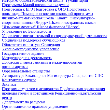
Историко-обществоведческая школа "Гуманитарий"
Программы Малой школьной академии
Подготовка к ЕГЭ
Подготовка к ОГЭ
Подготовка к
олимпиаде
Помощь в освоении школьной программы
Физико-математическая школа "Квант"
Физкультурно-
спортивная школа «Лидер»
Школа иностранных языков
"Языковая мозаика"
Школа филолога "Логос"
Управление по Безопасности
Управление воспитательной и социокультурной деятельности
Социальная поддержка обучающихся
Общежития института
Стипендия
Учебно-методическое управление
Государственное задание
Международная деятельность
Договоры с иностранными и международными
организациями
Образовательные стандарты
Аспирантура
Бакалавриат
Магистратура
Специалитет
СПО
Контрактная служба
Закупки
Профком студентов и аспирантов
Профсоюзная организация
преподавателей и сотрудников
Редакционно-издательский
центр
Департамент по ресурсам
Организационно-правовое управление