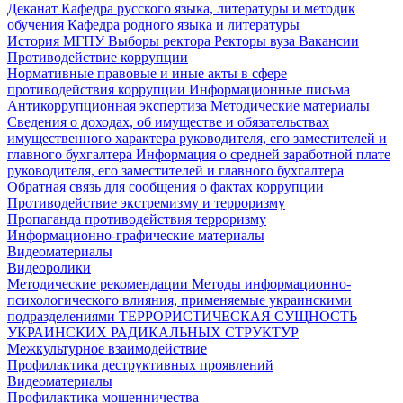
Деканат
Кафедра русского языка, литературы и методик
обучения
Кафедра родного языка и литературы
История МГПУ
Выборы ректора
Ректоры вуза
Вакансии
Противодействие коррупции
Нормативные правовые и иные акты в сфере
противодействия коррупции
Информационные письма
Антикоррупционная экспертиза
Методические материалы
Сведения о доходах, об имуществе и обязательствах
имущественного характера руководителя, его заместителей и
главного бухгалтера
Информация о средней заработной плате
руководителя, его заместителей и главного бухгалтера
Обратная связь для сообщения о фактах коррупции
Противодействие экстремизму и терроризму
Пропаганда противодействия терроризму
Информационно-графические материалы
Видеоматериалы
Видеоролики
Методические рекомендации
Методы информационно-
психологического влияния, применяемые украинскими
подразделениями
ТЕРРОРИСТИЧЕСКАЯ СУЩНОСТЬ
УКРАИНСКИХ РАДИКАЛЬНЫХ СТРУКТУР
Межкультурное взаимодействие
Профилактика деструктивных проявлений
Видеоматериалы
Профилактика мошенничества