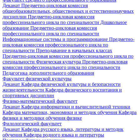
Деканат
Предметно-цикловая комиссия
общеобразовательных, общественных и естественнонаучных
дисциплин
Предметно-цикловая комиссия
профессионального цикла по специальности Дошкольное
образование
Предметно-цикловая комиссия
профессионального цикла по специальности
Информационные системы и программирование
Предметно-
цикловая комиссия профессионального цикла по
специальности Преподавание в начальных классах
Предметно-цикловая комиссия профессионального цикла по
специальности Физическая культура
Предметно-цикловая
комиссия профессионального цикла по специальности
Педагогика дополнительного образования
Факультет физической культуры
Деканат
Кафедра физической культуры и безопасности
жизнедеятельности
Кафедра физического воспитания и
спортивных дисциплин
Физико-математический факультет
Деканат
Кафедра информатики и вычислительной техники
Кафедра математики, экономики и методик обучения
Кафедра
физики и методики обучения физике
Филологический факультет
Деканат
Кафедра русского языка, литературы и методик
обучения
Кафедра родного языка и литературы