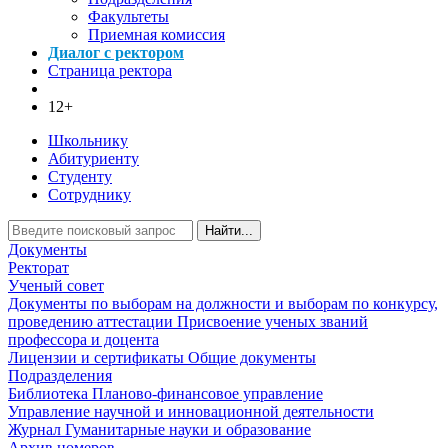
Факультеты
Приемная комиссия
Диалог с ректором
Страница ректора
12+
Школьнику
Абитуриенту
Студенту
Сотруднику
Найти...
Документы
Ректорат
Ученый совет
Документы по выборам на должности и выборам по конкурсу,
проведению аттестации
Присвоение ученых званий
профессора и доцента
Лицензии и сертификаты
Общие документы
Подразделения
Библиотека
Планово-финансовое управление
Управление научной и инновационной деятельности
Журнал Гуманитарные науки и образование
Архив номеров