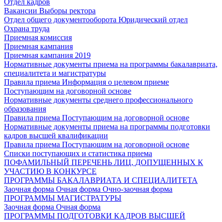
Отдел кадров
Вакансии
Выборы ректора
Отдел общего документооборота
Юридический отдел
Охрана труда
Приемная комиссия
Приемная кампания
Приемная кампания 2019
Нормативные документы приема на программы бакалавриата,
специалитета и магистратуры
Правила приема
Информация о целевом приеме
Поступающим на договорной основе
Нормативные документы среднего профессионального
образования
Правила приема
Поступающим на договорной основе
Нормативные документы приема на программы подготовки
кадров высшей квалификации
Правила приема
Поступающим на договорной основе
Списки поступающих и статистика приема
ПОФАМИЛЬНЫЙ ПЕРЕЧЕНЬ ЛИЦ, ДОПУЩЕННЫХ К
УЧАСТИЮ В КОНКУРСЕ
ПРОГРАММЫ БАКАЛАВРИАТА И СПЕЦИАЛИТЕТА
Заочная форма
Очная форма
Очно-заочная форма
ПРОГРАММЫ МАГИСТРАТУРЫ
Заочная форма
Очная форма
ПРОГРАММЫ ПОДГОТОВКИ КАДРОВ ВЫСШЕЙ