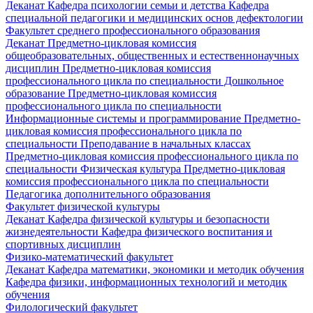
Деканат
Кафедра психологии семьи и детства
Кафедра
специальной педагогики и медицинских основ дефектологии
Факультет среднего профессионального образования
Деканат
Предметно-цикловая комиссия
общеобразовательных, общественных и естественнонаучных
дисциплин
Предметно-цикловая комиссия
профессионального цикла по специальности Дошкольное
образование
Предметно-цикловая комиссия
профессионального цикла по специальности
Информационные системы и программирование
Предметно-
цикловая комиссия профессионального цикла по
специальности Преподавание в начальных классах
Предметно-цикловая комиссия профессионального цикла по
специальности Физическая культура
Предметно-цикловая
комиссия профессионального цикла по специальности
Педагогика дополнительного образования
Факультет физической культуры
Деканат
Кафедра физической культуры и безопасности
жизнедеятельности
Кафедра физического воспитания и
спортивных дисциплин
Физико-математический факультет
Деканат
Кафедра математики, экономики и методик обучения
Кафедра физики, информационных технологий и методик
обучения
Филологический факультет