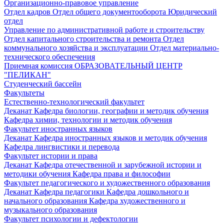
Организационно-правовое управление
Отдел кадров
Отдел общего документооборота
Юридический
отдел
Управление по административной работе и строительству
Отдел капитального строительства и ремонта
Отдел
коммунального хозяйства и эксплуатации
Отдел материально-
технического обеспечения
Приемная комиссия
ОБРАЗОВАТЕЛЬНЫЙ ЦЕНТР
"ПЕЛИКАН"
Студенческий бассейн
Факультеты
Естественно-технологический факультет
Деканат
Кафедра биологии, географии и методик обучения
Кафедра химии, технологии и методик обучения
Факультет иностранных языков
Деканат
Кафедра иностранных языков и методик обучения
Кафедра лингвистики и перевода
Факультет истории и права
Деканат
Кафедра отечественной и зарубежной истории и
методики обучения
Кафедра права и философии
Факультет педагогического и художественного образования
Деканат
Кафедра педагогики
Кафедра дошкольного и
начального образования
Кафедра художественного и
музыкального образования
Факультет психологии и дефектологии