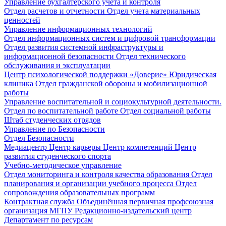
Управление бухгалтерского учета и контроля
Отдел расчетов и отчетности
Отдел учета материальных
ценностей
Управление информационных технологий
Отдел информационных систем и цифровой трансформации
Отдел развития системной инфраструктуры и
информационной безопасности
Отдел технического
обслуживания и эксплуатации
Центр психологической поддержки «Доверие»
Юридическая
клиника
Отдел гражданской обороны и мобилизационной
работы
Управление воспитательной и социокультурной деятельности.
Отдел по воспитательной работе
Отдел социальной работы
Штаб студенческих отрядов
Управление по Безопасности
Отдел Безопасности
Медиацентр
Центр карьеры
Центр компетенций
Центр
развития студенческого спорта
Учебно-методическое управление
Отдел мониторинга и контроля качества образования
Отдел
планирования и организации учебного процесса
Отдел
сопровождения образовательных программ
Контрактная служба
Объединённая первичная профсоюзная
организация МГПУ
Редакционно-издательский центр
Департамент по ресурсам