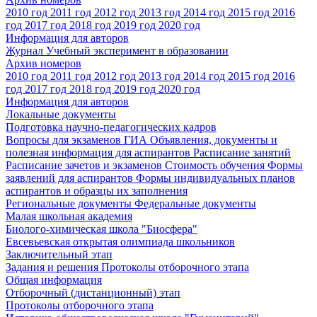
2010 год
2011 год
2012 год
2013 год
2014 год
2015 год
2016
год
2017 год
2018 год
2019 год
2020 год
Информация для авторов
Журнал Учебный эксперимент в образовании
Архив номеров
2010 год
2011 год
2012 год
2013 год
2014 год
2015 год
2016
год
2017 год
2018 год
2019 год
2020 год
Информация для авторов
Локальные документы
Подготовка научно-педагогических кадров
Вопросы для экзаменов
ГИА
Объявления, документы и
полезная информация для аспирантов
Расписание занятий
Расписание зачетов и экзаменов
Стоимость обучения
Формы
заявлений для аспирантов
Формы индивидуальных планов
аспирантов и образцы их заполнения
Региональные документы
Федеральные документы
Малая школьная академия
Биолого-химическая школа "Биосфера"
Евсевьевская открытая олимпиада школьников
Заключительный этап
Задания и решения
Протоколы отборочного этапа
Общая информация
Отборочный (дистанционный) этап
Протоколы отборочного этапа