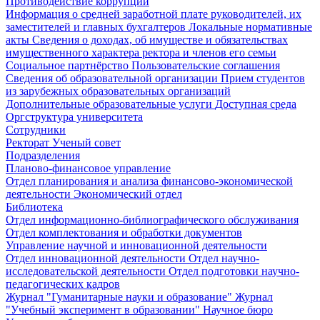
Противодействие коррупции
Информация о средней заработной плате руководителей, их
заместителей и главных бухгалтеров
Локальные нормативные
акты
Сведения о доходах, об имуществе и обязательствах
имущественного характера ректора и членов его семьи
Социальное партнёрство
Пользовательские соглашения
Сведения об образовательной организации
Прием студентов
из зарубежных образовательных организаций
Дополнительные образовательные услуги
Доступная среда
Оргструктура университета
Сотрудники
Ректорат
Ученый совет
Подразделения
Планово-финансовое управление
Отдел планирования и анализа финансово-экономической
деятельности
Экономический отдел
Библиотека
Отдел информационно-библиографического обслуживания
Отдел комплектования и обработки документов
Управление научной и инновационной деятельности
Отдел инновационной деятельности
Отдел научно-
исследовательской деятельности
Отдел подготовки научно-
педагогических кадров
Журнал "Гуманитарные науки и образование"
Журнал
"Учебный эксперимент в образовании"
Научное бюро