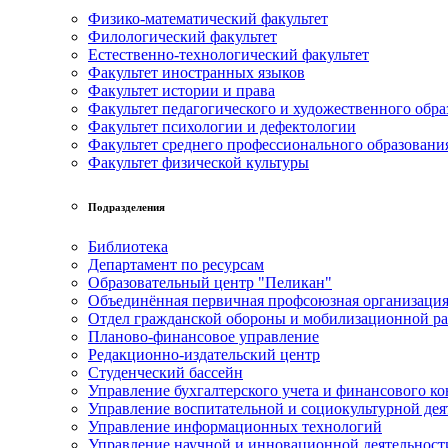
Физико-математический факультет
Филологический факультет
Естественно-технологический факультет
Факультет иностранных языков
Факультет истории и права
Факультет педагогического и художественного обра
Факультет психологии и дефектологии
Факультет среднего профессионального образовани
Факультет физической культуры
Подразделения
Библиотека
Департамент по ресурсам
Образовательный центр "Пеликан"
Объединённая первичная профсоюзная организац
Отдел гражданской обороны и мобилизационной р
Планово-финансовое управление
Редакционно-издательский центр
Студенческий бассейн
Управление бухгалтерского учета и финансового ко
Управление воспитательной и социокультурной дея
Управление информационных технологий
Управление научной и инновационной деятельност