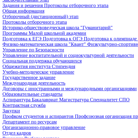
Задания и решения
Протоколы отборочного этапа
Общая информация
Отборочный (дистанционный) этап
Протоколы отборочного этапа
Историко-обществоведческая школа "Гуманитарий"
Программы Малой школьной академии
Подготовка к ЕГЭ
Подготовка к ОГЭ
Подготовка к олимпиаде
Физико-математическая школа "Квант"
Физкультурно-спортив
Управление по Безопасности
Управление воспитательной и социокультурной деятельности
Социальная поддержка обучающихся
Общежития института
Стипендия
Учебно-методическое управление
Государственное задание
Международная деятельность
Договоры с иностранными и международными организациями
Образовательные стандарты
Аспирантура
Бакалавриат
Магистратура
Специалитет
СПО
Контрактная служба
Закупки
Профком студентов и аспирантов
Профсоюзная организация пр
Департамент по ресурсам
Организационно-правовое управление
Отдел кадров