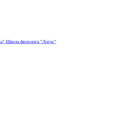
ка"
Школа филолога "Логос"