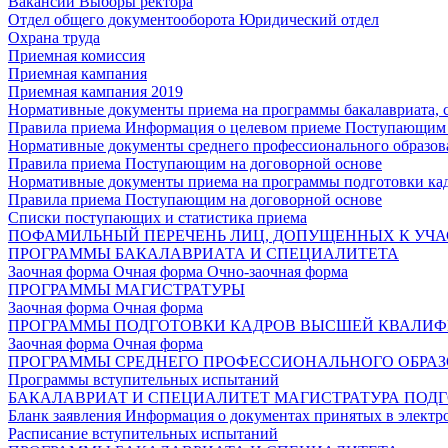
Вакансии
Выборы ректора
Отдел общего документооборота
Юридический отдел
Охрана труда
Приемная комиссия
Приемная кампания
Приемная кампания 2019
Нормативные документы приема на программы бакалавриата, 
Правила приема
Информация о целевом приеме
Поступающим 
Нормативные документы среднего профессионального образов
Правила приема
Поступающим на договорной основе
Нормативные документы приема на программы подготовки ка
Правила приема
Поступающим на договорной основе
Списки поступающих и статистика приема
ПОФАМИЛЬНЫЙ ПЕРЕЧЕНЬ ЛИЦ, ДОПУЩЕННЫХ К УЧА
ПРОГРАММЫ БАКАЛАВРИАТА И СПЕЦИАЛИТЕТА
Заочная форма
Очная форма
Очно-заочная форма
ПРОГРАММЫ МАГИСТРАТУРЫ
Заочная форма
Очная форма
ПРОГРАММЫ ПОДГОТОВКИ КАДРОВ ВЫСШЕЙ КВАЛИ
Заочная форма
Очная форма
ПРОГРАММЫ СРЕДНЕГО ПРОФЕССИОНАЛЬНОГО ОБРА
Программы вступительных испытаний
БАКАЛАВРИАТ И СПЕЦИАЛИТЕТ
МАГИСТРАТУРА
ПОДГ
Бланк заявления
Информация о документах принятых в электр
Расписание вступительных испытаний