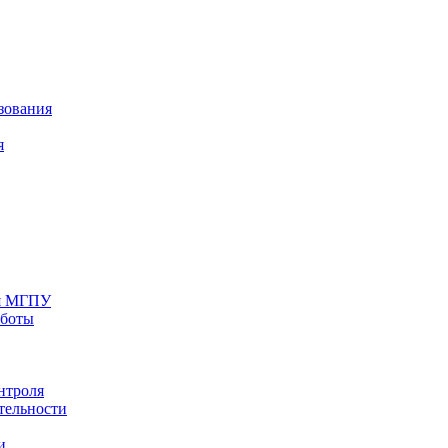
зования
я
ия МГПУ
аботы
нтроля
тельности
и