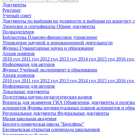
Документы
Ректорат
Ученый совет
Документы по выборам на должности и выборам по конкурсу,
Лицензии и сертификаты
Общие документы
Подразделения
Библиотека
Планово-финансовое управление
Управление научной и инновационной деятельности
Журнал Гуманитарные науки и образование
Архив номеров
2010 год
2011 год
2012 год
2013 год
2014 год
2015 год
2016 год
Информация для авторов
Журнал Учебный эксперимент в образовании
Архив номеров
2010 год
2011 год
2012 год
2013 год
2014 год
2015 год
2016 год
Информация для авторов
Локальные документы
Подготовка научно-педагогических кадров
Вопросы для экзаменов
ГИА
Объявления, документы и полезн
аспирантов
Формы индивидуальных планов аспирантов и обра
Региональные документы
Федеральные документы
Малая школьная академия
Биолого-химическая школа "Биосфера"
Евсевьевская открытая олимпиада школьников
Заключительный этап