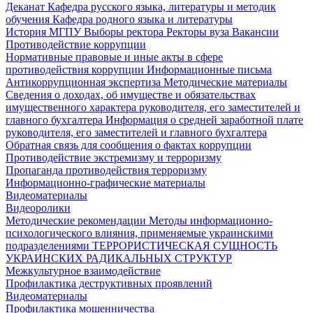
Деканат
Кафедра русского языка, литературы и методик
обучения
Кафедра родного языка и литературы
История МГПУ
Выборы ректора
Ректоры вуза
Вакансии
Противодействие коррупции
Нормативные правовые и иные акты в сфере
противодействия коррупции
Информационные письма
Антикоррупционная экспертиза
Методические материалы
Сведения о доходах, об имуществе и обязательствах
имущественного характера руководителя, его заместителей и
главного бухгалтера
Информация о средней заработной плате
руководителя, его заместителей и главного бухгалтера
Обратная связь для сообщения о фактах коррупции
Противодействие экстремизму и терроризму
Пропаганда противодействия терроризму
Информационно-графические материалы
Видеоматериалы
Видеоролики
Методические рекомендации
Методы информационно-
психологического влияния, применяемые украинскими
подразделениями
ТЕРРОРИСТИЧЕСКАЯ СУЩНОСТЬ
УКРАИНСКИХ РАДИКАЛЬНЫХ СТРУКТУР
Межкультурное взаимодействие
Профилактика деструктивных проявлений
Видеоматериалы
Профилактика мошенничества