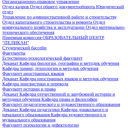
Организационно-правовое управление
Отдел кадров
Отдел общего документооборота
Юридический
отдел
Управление по административной работе и строительству
Отдел капитального строительства и ремонта
Отдел
коммунального хозяйства и эксплуатации
Отдел материально-
технического обеспечения
Приемная комиссия
ОБРАЗОВАТЕЛЬНЫЙ ЦЕНТР
"ПЕЛИКАН"
Студенческий бассейн
Факультеты
Естественно-технологический факультет
Деканат
Кафедра биологии, географии и методик обучения
Кафедра химии, технологии и методик обучения
Факультет иностранных языков
Деканат
Кафедра иностранных языков и методик обучения
Кафедра лингвистики и перевода
Факультет истории и права
Деканат
Кафедра отечественной и зарубежной истории и
методики обучения
Кафедра права и философии
Факультет педагогического и художественного образования
Деканат
Кафедра педагогики
Кафедра дошкольного и
начального образования
Кафедра художественного и
музыкального образования
Факультет психологии и дефектологии