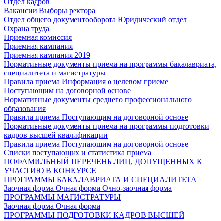
Отдел кадров
Вакансии
Выборы ректора
Отдел общего документооборота
Юридический отдел
Охрана труда
Приемная комиссия
Приемная кампания
Приемная кампания 2019
Нормативные документы приема на программы бакалавриата,
специалитета и магистратуры
Правила приема
Информация о целевом приеме
Поступающим на договорной основе
Нормативные документы среднего профессионального
образования
Правила приема
Поступающим на договорной основе
Нормативные документы приема на программы подготовки
кадров высшей квалификации
Правила приема
Поступающим на договорной основе
Списки поступающих и статистика приема
ПОФАМИЛЬНЫЙ ПЕРЕЧЕНЬ ЛИЦ, ДОПУЩЕННЫХ К
УЧАСТИЮ В КОНКУРСЕ
ПРОГРАММЫ БАКАЛАВРИАТА И СПЕЦИАЛИТЕТА
Заочная форма
Очная форма
Очно-заочная форма
ПРОГРАММЫ МАГИСТРАТУРЫ
Заочная форма
Очная форма
ПРОГРАММЫ ПОДГОТОВКИ КАДРОВ ВЫСШЕЙ