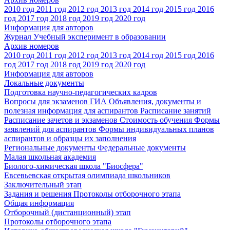
2010 год
2011 год
2012 год
2013 год
2014 год
2015 год
2016
год
2017 год
2018 год
2019 год
2020 год
Информация для авторов
Журнал Учебный эксперимент в образовании
Архив номеров
2010 год
2011 год
2012 год
2013 год
2014 год
2015 год
2016
год
2017 год
2018 год
2019 год
2020 год
Информация для авторов
Локальные документы
Подготовка научно-педагогических кадров
Вопросы для экзаменов
ГИА
Объявления, документы и
полезная информация для аспирантов
Расписание занятий
Расписание зачетов и экзаменов
Стоимость обучения
Формы
заявлений для аспирантов
Формы индивидуальных планов
аспирантов и образцы их заполнения
Региональные документы
Федеральные документы
Малая школьная академия
Биолого-химическая школа "Биосфера"
Евсевьевская открытая олимпиада школьников
Заключительный этап
Задания и решения
Протоколы отборочного этапа
Общая информация
Отборочный (дистанционный) этап
Протоколы отборочного этапа