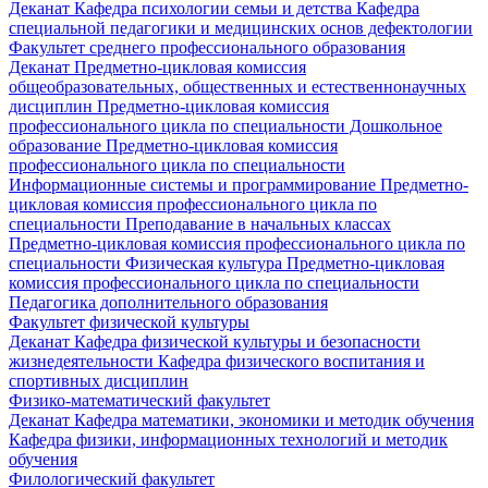
Деканат
Кафедра психологии семьи и детства
Кафедра
специальной педагогики и медицинских основ дефектологии
Факультет среднего профессионального образования
Деканат
Предметно-цикловая комиссия
общеобразовательных, общественных и естественнонаучных
дисциплин
Предметно-цикловая комиссия
профессионального цикла по специальности Дошкольное
образование
Предметно-цикловая комиссия
профессионального цикла по специальности
Информационные системы и программирование
Предметно-
цикловая комиссия профессионального цикла по
специальности Преподавание в начальных классах
Предметно-цикловая комиссия профессионального цикла по
специальности Физическая культура
Предметно-цикловая
комиссия профессионального цикла по специальности
Педагогика дополнительного образования
Факультет физической культуры
Деканат
Кафедра физической культуры и безопасности
жизнедеятельности
Кафедра физического воспитания и
спортивных дисциплин
Физико-математический факультет
Деканат
Кафедра математики, экономики и методик обучения
Кафедра физики, информационных технологий и методик
обучения
Филологический факультет