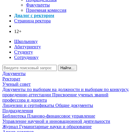
Факультеты
Приемная комиссия
Диалог с ректором
Страница ректора
12+
Школьнику
Абитуриенту
Студенту
Сотруднику
Найти...
Документы
Ректорат
Ученый совет
Документы по выборам на должности и выборам по конкурсу,
проведению аттестации
Присвоение ученых званий
профессора и доцента
Лицензии и сертификаты
Общие документы
Подразделения
Библиотека
Планово-финансовое управление
Управление научной и инновационной деятельности
Журнал Гуманитарные науки и образование
Архив номеров