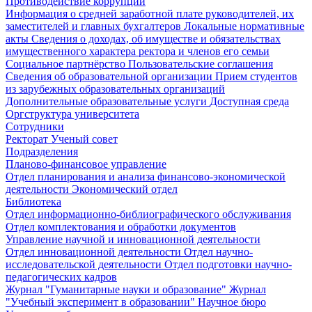
Противодействие коррупции
Информация о средней заработной плате руководителей, их
заместителей и главных бухгалтеров
Локальные нормативные
акты
Сведения о доходах, об имуществе и обязательствах
имущественного характера ректора и членов его семьи
Социальное партнёрство
Пользовательские соглашения
Сведения об образовательной организации
Прием студентов
из зарубежных образовательных организаций
Дополнительные образовательные услуги
Доступная среда
Оргструктура университета
Сотрудники
Ректорат
Ученый совет
Подразделения
Планово-финансовое управление
Отдел планирования и анализа финансово-экономической
деятельности
Экономический отдел
Библиотека
Отдел информационно-библиографического обслуживания
Отдел комплектования и обработки документов
Управление научной и инновационной деятельности
Отдел инновационной деятельности
Отдел научно-
исследовательской деятельности
Отдел подготовки научно-
педагогических кадров
Журнал "Гуманитарные науки и образование"
Журнал
"Учебный эксперимент в образовании"
Научное бюро