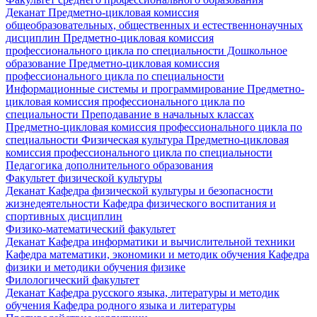
Деканат
Предметно-цикловая комиссия
общеобразовательных, общественных и естественнонаучных
дисциплин
Предметно-цикловая комиссия
профессионального цикла по специальности Дошкольное
образование
Предметно-цикловая комиссия
профессионального цикла по специальности
Информационные системы и программирование
Предметно-
цикловая комиссия профессионального цикла по
специальности Преподавание в начальных классах
Предметно-цикловая комиссия профессионального цикла по
специальности Физическая культура
Предметно-цикловая
комиссия профессионального цикла по специальности
Педагогика дополнительного образования
Факультет физической культуры
Деканат
Кафедра физической культуры и безопасности
жизнедеятельности
Кафедра физического воспитания и
спортивных дисциплин
Физико-математический факультет
Деканат
Кафедра информатики и вычислительной техники
Кафедра математики, экономики и методик обучения
Кафедра
физики и методики обучения физике
Филологический факультет
Деканат
Кафедра русского языка, литературы и методик
обучения
Кафедра родного языка и литературы