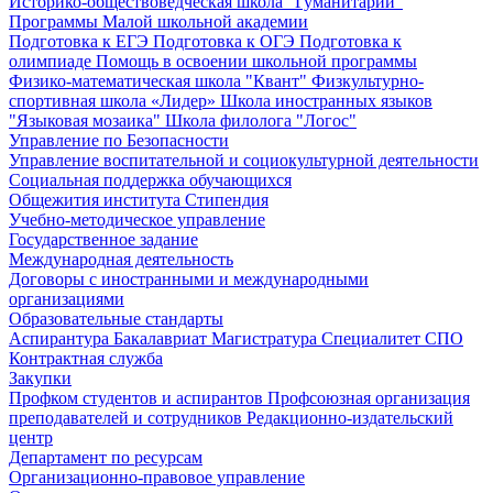
Историко-обществоведческая школа "Гуманитарий"
Программы Малой школьной академии
Подготовка к ЕГЭ
Подготовка к ОГЭ
Подготовка к
олимпиаде
Помощь в освоении школьной программы
Физико-математическая школа "Квант"
Физкультурно-
спортивная школа «Лидер»
Школа иностранных языков
"Языковая мозаика"
Школа филолога "Логос"
Управление по Безопасности
Управление воспитательной и социокультурной деятельности
Социальная поддержка обучающихся
Общежития института
Стипендия
Учебно-методическое управление
Государственное задание
Международная деятельность
Договоры с иностранными и международными
организациями
Образовательные стандарты
Аспирантура
Бакалавриат
Магистратура
Специалитет
СПО
Контрактная служба
Закупки
Профком студентов и аспирантов
Профсоюзная организация
преподавателей и сотрудников
Редакционно-издательский
центр
Департамент по ресурсам
Организационно-правовое управление