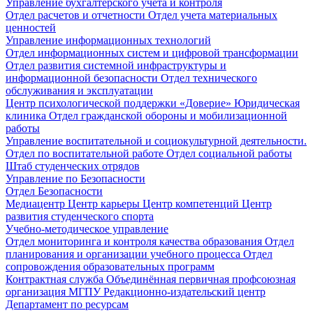
Управление бухгалтерского учета и контроля
Отдел расчетов и отчетности
Отдел учета материальных
ценностей
Управление информационных технологий
Отдел информационных систем и цифровой трансформации
Отдел развития системной инфраструктуры и
информационной безопасности
Отдел технического
обслуживания и эксплуатации
Центр психологической поддержки «Доверие»
Юридическая
клиника
Отдел гражданской обороны и мобилизационной
работы
Управление воспитательной и социокультурной деятельности.
Отдел по воспитательной работе
Отдел социальной работы
Штаб студенческих отрядов
Управление по Безопасности
Отдел Безопасности
Медиацентр
Центр карьеры
Центр компетенций
Центр
развития студенческого спорта
Учебно-методическое управление
Отдел мониторинга и контроля качества образования
Отдел
планирования и организации учебного процесса
Отдел
сопровождения образовательных программ
Контрактная служба
Объединённая первичная профсоюзная
организация МГПУ
Редакционно-издательский центр
Департамент по ресурсам