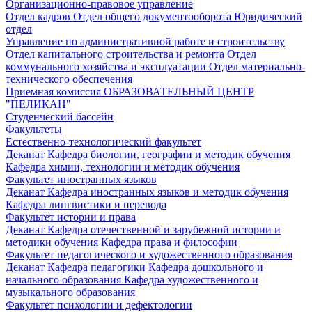
Организационно-правовое управление
Отдел кадров
Отдел общего документооборота
Юридический
отдел
Управление по административной работе и строительству
Отдел капитального строительства и ремонта
Отдел
коммунального хозяйства и эксплуатации
Отдел материально-
технического обеспечения
Приемная комиссия
ОБРАЗОВАТЕЛЬНЫЙ ЦЕНТР
"ПЕЛИКАН"
Студенческий бассейн
Факультеты
Естественно-технологический факультет
Деканат
Кафедра биологии, географии и методик обучения
Кафедра химии, технологии и методик обучения
Факультет иностранных языков
Деканат
Кафедра иностранных языков и методик обучения
Кафедра лингвистики и перевода
Факультет истории и права
Деканат
Кафедра отечественной и зарубежной истории и
методики обучения
Кафедра права и философии
Факультет педагогического и художественного образования
Деканат
Кафедра педагогики
Кафедра дошкольного и
начального образования
Кафедра художественного и
музыкального образования
Факультет психологии и дефектологии