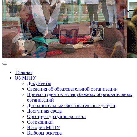
Главная
Об МГПУ
Документы
Сведения об образовательной организации
Прием студентов из зарубежных образовательных
организаций
Дополнительные образовательные услуги
Доступная среда
Оргструктура университета
Сотрудники
История МГПУ
Выборы ректора