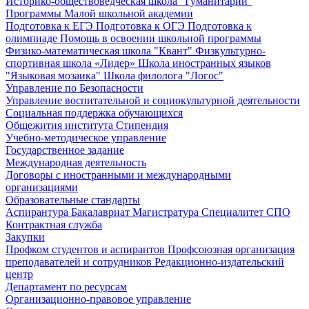
Историко-обществоведческая школа "Гуманитарий"
Программы Малой школьной академии
Подготовка к ЕГЭ
Подготовка к ОГЭ
Подготовка к
олимпиаде
Помощь в освоении школьной программы
Физико-математическая школа "Квант"
Физкультурно-
спортивная школа «Лидер»
Школа иностранных языков
"Языковая мозаика"
Школа филолога "Логос"
Управление по Безопасности
Управление воспитательной и социокультурной деятельности
Социальная поддержка обучающихся
Общежития института
Стипендия
Учебно-методическое управление
Государственное задание
Международная деятельность
Договоры с иностранными и международными
организациями
Образовательные стандарты
Аспирантура
Бакалавриат
Магистратура
Специалитет
СПО
Контрактная служба
Закупки
Профком студентов и аспирантов
Профсоюзная организация
преподавателей и сотрудников
Редакционно-издательский
центр
Департамент по ресурсам
Организационно-правовое управление