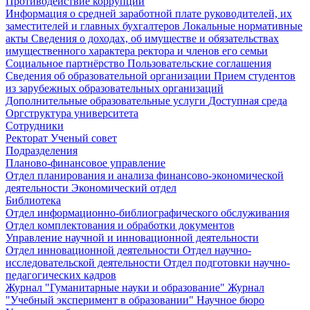
Противодействие коррупции
Информация о средней заработной плате руководителей, их
заместителей и главных бухгалтеров
Локальные нормативные
акты
Сведения о доходах, об имуществе и обязательствах
имущественного характера ректора и членов его семьи
Социальное партнёрство
Пользовательские соглашения
Сведения об образовательной организации
Прием студентов
из зарубежных образовательных организаций
Дополнительные образовательные услуги
Доступная среда
Оргструктура университета
Сотрудники
Ректорат
Ученый совет
Подразделения
Планово-финансовое управление
Отдел планирования и анализа финансово-экономической
деятельности
Экономический отдел
Библиотека
Отдел информационно-библиографического обслуживания
Отдел комплектования и обработки документов
Управление научной и инновационной деятельности
Отдел инновационной деятельности
Отдел научно-
исследовательской деятельности
Отдел подготовки научно-
педагогических кадров
Журнал "Гуманитарные науки и образование"
Журнал
"Учебный эксперимент в образовании"
Научное бюро