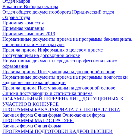
Отдел кадров
Вакансии
Выборы ректора
Отдел общего документооборота
Юридический отдел
Охрана труда
Приемная комиссия
Приемная кампания
Приемная кампания 2019
Нормативные документы приема на программы бакалавриата,
специалитета и магистратуры
Правила приема
Информация о целевом приеме
Поступающим на договорной основе
Нормативные документы среднего профессионального
образования
Правила приема
Поступающим на договорной основе
Нормативные документы приема на программы подготовки
кадров высшей квалификации
Правила приема
Поступающим на договорной основе
Списки поступающих и статистика приема
ПОФАМИЛЬНЫЙ ПЕРЕЧЕНЬ ЛИЦ, ДОПУЩЕННЫХ К
УЧАСТИЮ В КОНКУРСЕ
ПРОГРАММЫ БАКАЛАВРИАТА И СПЕЦИАЛИТЕТА
Заочная форма
Очная форма
Очно-заочная форма
ПРОГРАММЫ МАГИСТРАТУРЫ
Заочная форма
Очная форма
ПРОГРАММЫ ПОДГОТОВКИ КАДРОВ ВЫСШЕЙ