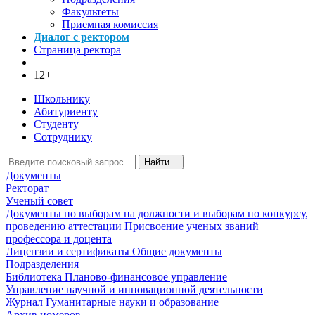
Факультеты
Приемная комиссия
Диалог с ректором
Страница ректора
12+
Школьнику
Абитуриенту
Студенту
Сотруднику
Найти...
Документы
Ректорат
Ученый совет
Документы по выборам на должности и выборам по конкурсу,
проведению аттестации
Присвоение ученых званий
профессора и доцента
Лицензии и сертификаты
Общие документы
Подразделения
Библиотека
Планово-финансовое управление
Управление научной и инновационной деятельности
Журнал Гуманитарные науки и образование
Архив номеров