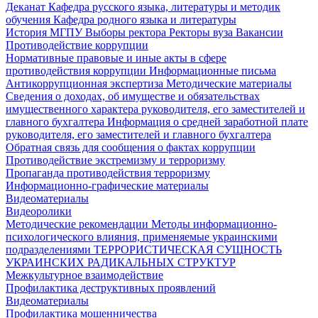
Деканат
Кафедра русского языка, литературы и методик
обучения
Кафедра родного языка и литературы
История МГПУ
Выборы ректора
Ректоры вуза
Вакансии
Противодействие коррупции
Нормативные правовые и иные акты в сфере
противодействия коррупции
Информационные письма
Антикоррупционная экспертиза
Методические материалы
Сведения о доходах, об имуществе и обязательствах
имущественного характера руководителя, его заместителей и
главного бухгалтера
Информация о средней заработной плате
руководителя, его заместителей и главного бухгалтера
Обратная связь для сообщения о фактах коррупции
Противодействие экстремизму и терроризму
Пропаганда противодействия терроризму
Информационно-графические материалы
Видеоматериалы
Видеоролики
Методические рекомендации
Методы информационно-
психологического влияния, применяемые украинскими
подразделениями
ТЕРРОРИСТИЧЕСКАЯ СУЩНОСТЬ
УКРАИНСКИХ РАДИКАЛЬНЫХ СТРУКТУР
Межкультурное взаимодействие
Профилактика деструктивных проявлений
Видеоматериалы
Профилактика мошенничества