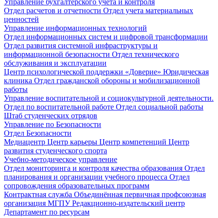
Управление бухгалтерского учета и контроля
Отдел расчетов и отчетности
Отдел учета материальных
ценностей
Управление информационных технологий
Отдел информационных систем и цифровой трансформации
Отдел развития системной инфраструктуры и
информационной безопасности
Отдел технического
обслуживания и эксплуатации
Центр психологической поддержки «Доверие»
Юридическая
клиника
Отдел гражданской обороны и мобилизационной
работы
Управление воспитательной и социокультурной деятельности.
Отдел по воспитательной работе
Отдел социальной работы
Штаб студенческих отрядов
Управление по Безопасности
Отдел Безопасности
Медиацентр
Центр карьеры
Центр компетенций
Центр
развития студенческого спорта
Учебно-методическое управление
Отдел мониторинга и контроля качества образования
Отдел
планирования и организации учебного процесса
Отдел
сопровождения образовательных программ
Контрактная служба
Объединённая первичная профсоюзная
организация МГПУ
Редакционно-издательский центр
Департамент по ресурсам