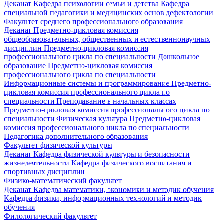
Деканат
Кафедра психологии семьи и детства
Кафедра
специальной педагогики и медицинских основ дефектологии
Факультет среднего профессионального образования
Деканат
Предметно-цикловая комиссия
общеобразовательных, общественных и естественнонаучных
дисциплин
Предметно-цикловая комиссия
профессионального цикла по специальности Дошкольное
образование
Предметно-цикловая комиссия
профессионального цикла по специальности
Информационные системы и программирование
Предметно-
цикловая комиссия профессионального цикла по
специальности Преподавание в начальных классах
Предметно-цикловая комиссия профессионального цикла по
специальности Физическая культура
Предметно-цикловая
комиссия профессионального цикла по специальности
Педагогика дополнительного образования
Факультет физической культуры
Деканат
Кафедра физической культуры и безопасности
жизнедеятельности
Кафедра физического воспитания и
спортивных дисциплин
Физико-математический факультет
Деканат
Кафедра математики, экономики и методик обучения
Кафедра физики, информационных технологий и методик
обучения
Филологический факультет