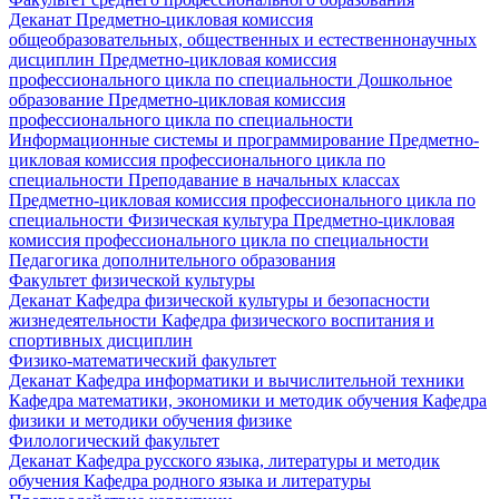
Деканат
Предметно-цикловая комиссия
общеобразовательных, общественных и естественнонаучных
дисциплин
Предметно-цикловая комиссия
профессионального цикла по специальности Дошкольное
образование
Предметно-цикловая комиссия
профессионального цикла по специальности
Информационные системы и программирование
Предметно-
цикловая комиссия профессионального цикла по
специальности Преподавание в начальных классах
Предметно-цикловая комиссия профессионального цикла по
специальности Физическая культура
Предметно-цикловая
комиссия профессионального цикла по специальности
Педагогика дополнительного образования
Факультет физической культуры
Деканат
Кафедра физической культуры и безопасности
жизнедеятельности
Кафедра физического воспитания и
спортивных дисциплин
Физико-математический факультет
Деканат
Кафедра информатики и вычислительной техники
Кафедра математики, экономики и методик обучения
Кафедра
физики и методики обучения физике
Филологический факультет
Деканат
Кафедра русского языка, литературы и методик
обучения
Кафедра родного языка и литературы