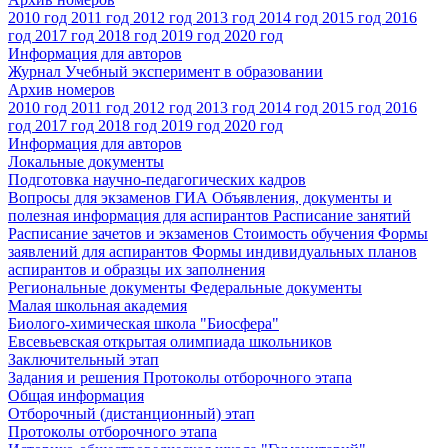
2010 год
2011 год
2012 год
2013 год
2014 год
2015 год
2016
год
2017 год
2018 год
2019 год
2020 год
Информация для авторов
Журнал Учебный эксперимент в образовании
Архив номеров
2010 год
2011 год
2012 год
2013 год
2014 год
2015 год
2016
год
2017 год
2018 год
2019 год
2020 год
Информация для авторов
Локальные документы
Подготовка научно-педагогических кадров
Вопросы для экзаменов
ГИА
Объявления, документы и
полезная информация для аспирантов
Расписание занятий
Расписание зачетов и экзаменов
Стоимость обучения
Формы
заявлений для аспирантов
Формы индивидуальных планов
аспирантов и образцы их заполнения
Региональные документы
Федеральные документы
Малая школьная академия
Биолого-химическая школа "Биосфера"
Евсевьевская открытая олимпиада школьников
Заключительный этап
Задания и решения
Протоколы отборочного этапа
Общая информация
Отборочный (дистанционный) этап
Протоколы отборочного этапа