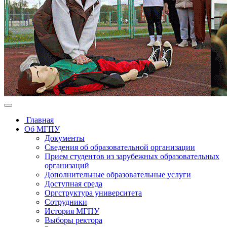
Главная
Об МГПУ
Документы
Сведения об образовательной организации
Прием студентов из зарубежных образовательных
организаций
Дополнительные образовательные услуги
Доступная среда
Оргструктура университета
Сотрудники
История МГПУ
Выборы ректора