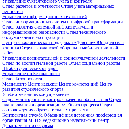
Управление бухгалтерского учета и контроля
Отдел расчетов и отчетности
Отдел учета материальных
ценностей
Управление информационных технологий
Отдел информационных систем и цифровой трансформации
Отдел развития системной инфраструктуры и
информационной безопасности
Отдел технического
обслуживания и эксплуатации
Центр психологической поддержки «Доверие»
Юридическая
клиника
Отдел гражданской обороны и мобилизационной
работы
Управление воспитательной и социокультурной деятельности.
Отдел по воспитательной работе
Отдел социальной работы
Штаб студенческих отрядов
Управление по Безопасности
Отдел Безопасности
Медиацентр
Центр карьеры
Центр компетенций
Центр
развития студенческого спорта
Учебно-методическое управление
Отдел мониторинга и контроля качества образования
Отдел
планирования и организации учебного процесса
Отдел
сопровождения образовательных программ
Контрактная служба
Объединённая первичная профсоюзная
организация МГПУ
Редакционно-издательский центр
Департамент по ресурсам