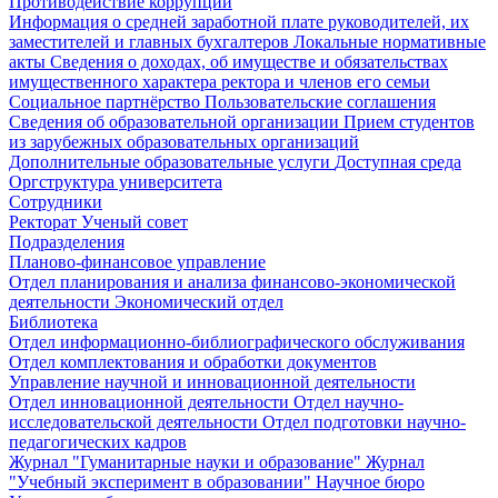
Противодействие коррупции
Информация о средней заработной плате руководителей, их
заместителей и главных бухгалтеров
Локальные нормативные
акты
Сведения о доходах, об имуществе и обязательствах
имущественного характера ректора и членов его семьи
Социальное партнёрство
Пользовательские соглашения
Сведения об образовательной организации
Прием студентов
из зарубежных образовательных организаций
Дополнительные образовательные услуги
Доступная среда
Оргструктура университета
Сотрудники
Ректорат
Ученый совет
Подразделения
Планово-финансовое управление
Отдел планирования и анализа финансово-экономической
деятельности
Экономический отдел
Библиотека
Отдел информационно-библиографического обслуживания
Отдел комплектования и обработки документов
Управление научной и инновационной деятельности
Отдел инновационной деятельности
Отдел научно-
исследовательской деятельности
Отдел подготовки научно-
педагогических кадров
Журнал "Гуманитарные науки и образование"
Журнал
"Учебный эксперимент в образовании"
Научное бюро