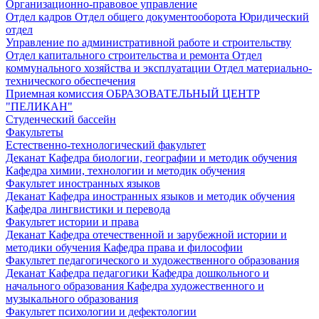
Организационно-правовое управление
Отдел кадров
Отдел общего документооборота
Юридический
отдел
Управление по административной работе и строительству
Отдел капитального строительства и ремонта
Отдел
коммунального хозяйства и эксплуатации
Отдел материально-
технического обеспечения
Приемная комиссия
ОБРАЗОВАТЕЛЬНЫЙ ЦЕНТР
"ПЕЛИКАН"
Студенческий бассейн
Факультеты
Естественно-технологический факультет
Деканат
Кафедра биологии, географии и методик обучения
Кафедра химии, технологии и методик обучения
Факультет иностранных языков
Деканат
Кафедра иностранных языков и методик обучения
Кафедра лингвистики и перевода
Факультет истории и права
Деканат
Кафедра отечественной и зарубежной истории и
методики обучения
Кафедра права и философии
Факультет педагогического и художественного образования
Деканат
Кафедра педагогики
Кафедра дошкольного и
начального образования
Кафедра художественного и
музыкального образования
Факультет психологии и дефектологии