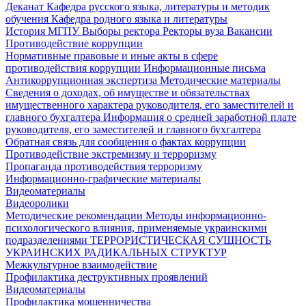
Деканат
Кафедра русского языка, литературы и методик
обучения
Кафедра родного языка и литературы
История МГПУ
Выборы ректора
Ректоры вуза
Вакансии
Противодействие коррупции
Нормативные правовые и иные акты в сфере
противодействия коррупции
Информационные письма
Антикоррупционная экспертиза
Методические материалы
Сведения о доходах, об имуществе и обязательствах
имущественного характера руководителя, его заместителей и
главного бухгалтера
Информация о средней заработной плате
руководителя, его заместителей и главного бухгалтера
Обратная связь для сообщения о фактах коррупции
Противодействие экстремизму и терроризму
Пропаганда противодействия терроризму
Информационно-графические материалы
Видеоматериалы
Видеоролики
Методические рекомендации
Методы информационно-
психологического влияния, применяемые украинскими
подразделениями
ТЕРРОРИСТИЧЕСКАЯ СУЩНОСТЬ
УКРАИНСКИХ РАДИКАЛЬНЫХ СТРУКТУР
Межкультурное взаимодействие
Профилактика деструктивных проявлений
Видеоматериалы
Профилактика мошенничества