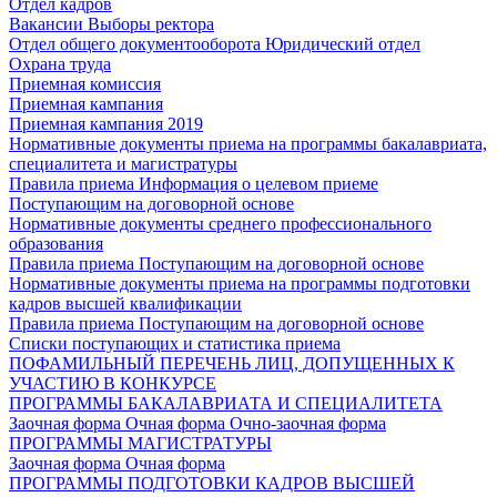
Отдел кадров
Вакансии
Выборы ректора
Отдел общего документооборота
Юридический отдел
Охрана труда
Приемная комиссия
Приемная кампания
Приемная кампания 2019
Нормативные документы приема на программы бакалавриата,
специалитета и магистратуры
Правила приема
Информация о целевом приеме
Поступающим на договорной основе
Нормативные документы среднего профессионального
образования
Правила приема
Поступающим на договорной основе
Нормативные документы приема на программы подготовки
кадров высшей квалификации
Правила приема
Поступающим на договорной основе
Списки поступающих и статистика приема
ПОФАМИЛЬНЫЙ ПЕРЕЧЕНЬ ЛИЦ, ДОПУЩЕННЫХ К
УЧАСТИЮ В КОНКУРСЕ
ПРОГРАММЫ БАКАЛАВРИАТА И СПЕЦИАЛИТЕТА
Заочная форма
Очная форма
Очно-заочная форма
ПРОГРАММЫ МАГИСТРАТУРЫ
Заочная форма
Очная форма
ПРОГРАММЫ ПОДГОТОВКИ КАДРОВ ВЫСШЕЙ