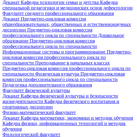
Деканат
Кафедра психологии семьи и детства
Кафедра
специальной педагогики и медицинских основ дефектологии
Факультет среднего профессионального образования
Деканат
Предметно-цикловая комиссия
общеобразовательных, общественных и естественнонаучных
дисциплин
Предметно-цикловая комиссия
профессионального цикла по специальности Дошкольное
образование
Предметно-цикловая комиссия
профессионального цикла по специальности
Информационные системы и программирование
Предметно-
цикловая комиссия профессионального цикла по
специальности Преподавание в начальных классах
Предметно-цикловая комиссия профессионального цикла по
специальности Физическая культура
Предметно-цикловая
комиссия профессионального цикла по специальности
Педагогика дополнительного образования
Факультет физической культуры
Деканат
Кафедра физической культуры и безопасности
жизнедеятельности
Кафедра физического воспитания и
спортивных дисциплин
Физико-математический факультет
Деканат
Кафедра математики, экономики и методик обучения
Кафедра физики, информационных технологий и методик
обучения
Филологический факультет