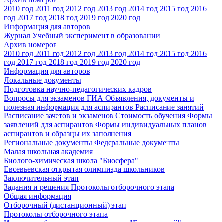
2010 год
2011 год
2012 год
2013 год
2014 год
2015 год
2016
год
2017 год
2018 год
2019 год
2020 год
Информация для авторов
Журнал Учебный эксперимент в образовании
Архив номеров
2010 год
2011 год
2012 год
2013 год
2014 год
2015 год
2016
год
2017 год
2018 год
2019 год
2020 год
Информация для авторов
Локальные документы
Подготовка научно-педагогических кадров
Вопросы для экзаменов
ГИА
Объявления, документы и
полезная информация для аспирантов
Расписание занятий
Расписание зачетов и экзаменов
Стоимость обучения
Формы
заявлений для аспирантов
Формы индивидуальных планов
аспирантов и образцы их заполнения
Региональные документы
Федеральные документы
Малая школьная академия
Биолого-химическая школа "Биосфера"
Евсевьевская открытая олимпиада школьников
Заключительный этап
Задания и решения
Протоколы отборочного этапа
Общая информация
Отборочный (дистанционный) этап
Протоколы отборочного этапа