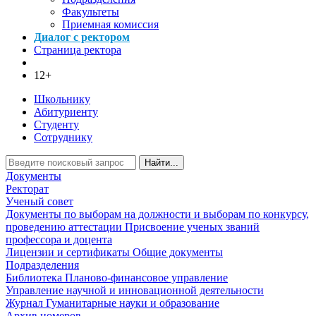
Факультеты
Приемная комиссия
Диалог с ректором
Страница ректора
12+
Школьнику
Абитуриенту
Студенту
Сотруднику
Найти...
Документы
Ректорат
Ученый совет
Документы по выборам на должности и выборам по конкурсу,
проведению аттестации
Присвоение ученых званий
профессора и доцента
Лицензии и сертификаты
Общие документы
Подразделения
Библиотека
Планово-финансовое управление
Управление научной и инновационной деятельности
Журнал Гуманитарные науки и образование
Архив номеров