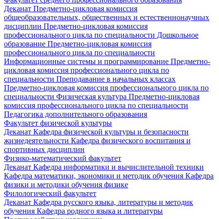
Деканат
Предметно-цикловая комиссия
общеобразовательных, общественных и естественнонаучных
дисциплин
Предметно-цикловая комиссия
профессионального цикла по специальности Дошкольное
образование
Предметно-цикловая комиссия
профессионального цикла по специальности
Информационные системы и программирование
Предметно-
цикловая комиссия профессионального цикла по
специальности Преподавание в начальных классах
Предметно-цикловая комиссия профессионального цикла по
специальности Физическая культура
Предметно-цикловая
комиссия профессионального цикла по специальности
Педагогика дополнительного образования
Факультет физической культуры
Деканат
Кафедра физической культуры и безопасности
жизнедеятельности
Кафедра физического воспитания и
спортивных дисциплин
Физико-математический факультет
Деканат
Кафедра информатики и вычислительной техники
Кафедра математики, экономики и методик обучения
Кафедра
физики и методики обучения физике
Филологический факультет
Деканат
Кафедра русского языка, литературы и методик
обучения
Кафедра родного языка и литературы