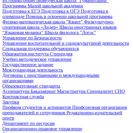
Историко-обществоведческая школа "Гуманитарий"
Программы Малой школьной академии
Подготовка к ЕГЭ
Подготовка к ОГЭ
Подготовка к
олимпиаде
Помощь в освоении школьной программы
Физико-математическая школа "Квант"
Физкультурно-
спортивная школа «Лидер»
Школа иностранных языков
"Языковая мозаика"
Школа филолога "Логос"
Управление по Безопасности
Управление воспитательной и социокультурной деятельности
Социальная поддержка обучающихся
Общежития института
Стипендия
Учебно-методическое управление
Государственное задание
Международная деятельность
Договоры с иностранными и международными
организациями
Образовательные стандарты
Аспирантура
Бакалавриат
Магистратура
Специалитет
СПО
Контрактная служба
Закупки
Профком студентов и аспирантов
Профсоюзная организация
преподавателей и сотрудников
Редакционно-издательский
центр
Департамент по ресурсам
Организационно-правовое управление