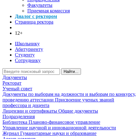
Факультеты
Приемная комиссия
Диалог с ректором
Страница ректора
12+
Школьнику
Абитуриенту
Студенту
Сотруднику
Найти...
Документы
Ректорат
Ученый совет
Документы по выборам на должности и выборам по конкурсу,
проведению аттестации
Присвоение ученых званий
профессора и доцента
Лицензии и сертификаты
Общие документы
Подразделения
Библиотека
Планово-финансовое управление
Управление научной и инновационной деятельности
Журнал Гуманитарные науки и образование
Архив номеров