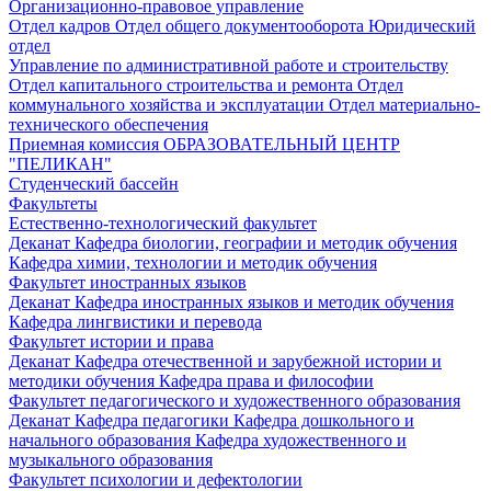
Организационно-правовое управление
Отдел кадров
Отдел общего документооборота
Юридический
отдел
Управление по административной работе и строительству
Отдел капитального строительства и ремонта
Отдел
коммунального хозяйства и эксплуатации
Отдел материально-
технического обеспечения
Приемная комиссия
ОБРАЗОВАТЕЛЬНЫЙ ЦЕНТР
"ПЕЛИКАН"
Студенческий бассейн
Факультеты
Естественно-технологический факультет
Деканат
Кафедра биологии, географии и методик обучения
Кафедра химии, технологии и методик обучения
Факультет иностранных языков
Деканат
Кафедра иностранных языков и методик обучения
Кафедра лингвистики и перевода
Факультет истории и права
Деканат
Кафедра отечественной и зарубежной истории и
методики обучения
Кафедра права и философии
Факультет педагогического и художественного образования
Деканат
Кафедра педагогики
Кафедра дошкольного и
начального образования
Кафедра художественного и
музыкального образования
Факультет психологии и дефектологии