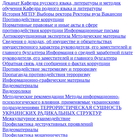
Деканат
Кафедра русского языка, литературы и методик
обучения
Кафедра родного языка и литературы
История МГПУ
Выборы ректора
Ректоры вуза
Вакансии
Противодействие коррупции
Нормативные правовые и иные акты в сфере
противодействия коррупции
Информационные письма
Антикоррупционная экспертиза
Методические материалы
Сведения о доходах, об имуществе и обязательствах
имущественного характера руководителя, его заместителей и
главного бухгалтера
Информация о средней заработной плате
руководителя, его заместителей и главного бухгалтера
Обратная связь для сообщения о фактах коррупции
Противодействие экстремизму и терроризму
Пропаганда противодействия терроризму
Информационно-графические материалы
Видеоматериалы
Видеоролики
Методические рекомендации
Методы информационно-
психологического влияния, применяемые украинскими
подразделениями
ТЕРРОРИСТИЧЕСКАЯ СУЩНОСТЬ
УКРАИНСКИХ РАДИКАЛЬНЫХ СТРУКТУР
Межкультурное взаимодействие
Профилактика деструктивных проявлений
Видеоматериалы
Профилактика мошенничества