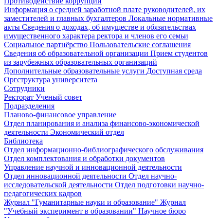
Противодействие коррупции
Информация о средней заработной плате руководителей, их
заместителей и главных бухгалтеров
Локальные нормативные
акты
Сведения о доходах, об имуществе и обязательствах
имущественного характера ректора и членов его семьи
Социальное партнёрство
Пользовательские соглашения
Сведения об образовательной организации
Прием студентов
из зарубежных образовательных организаций
Дополнительные образовательные услуги
Доступная среда
Оргструктура университета
Сотрудники
Ректорат
Ученый совет
Подразделения
Планово-финансовое управление
Отдел планирования и анализа финансово-экономической
деятельности
Экономический отдел
Библиотека
Отдел информационно-библиографического обслуживания
Отдел комплектования и обработки документов
Управление научной и инновационной деятельности
Отдел инновационной деятельности
Отдел научно-
исследовательской деятельности
Отдел подготовки научно-
педагогических кадров
Журнал "Гуманитарные науки и образование"
Журнал
"Учебный эксперимент в образовании"
Научное бюро