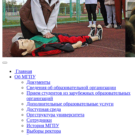
Главная
Об МГПУ
Документы
Сведения об образовательной организации
Прием студентов из зарубежных образовательных
организаций
Дополнительные образовательные услуги
Доступная среда
Оргструктура университета
Сотрудники
История МГПУ
Выборы ректора