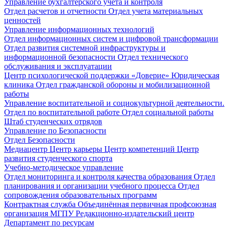
Управление бухгалтерского учета и контроля
Отдел расчетов и отчетности
Отдел учета материальных
ценностей
Управление информационных технологий
Отдел информационных систем и цифровой трансформации
Отдел развития системной инфраструктуры и
информационной безопасности
Отдел технического
обслуживания и эксплуатации
Центр психологической поддержки «Доверие»
Юридическая
клиника
Отдел гражданской обороны и мобилизационной
работы
Управление воспитательной и социокультурной деятельности.
Отдел по воспитательной работе
Отдел социальной работы
Штаб студенческих отрядов
Управление по Безопасности
Отдел Безопасности
Медиацентр
Центр карьеры
Центр компетенций
Центр
развития студенческого спорта
Учебно-методическое управление
Отдел мониторинга и контроля качества образования
Отдел
планирования и организации учебного процесса
Отдел
сопровождения образовательных программ
Контрактная служба
Объединённая первичная профсоюзная
организация МГПУ
Редакционно-издательский центр
Департамент по ресурсам