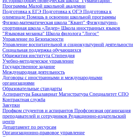
Историко-обществоведческая школа "Гуманитарий"
Программы Малой школьной академии
Подготовка к ЕГЭ
Подготовка к ОГЭ
Подготовка к
олимпиаде
Помощь в освоении школьной программы
Физико-математическая школа "Квант"
Физкультурно-
спортивная школа «Лидер»
Школа иностранных языков
"Языковая мозаика"
Школа филолога "Логос"
Управление по Безопасности
Управление воспитательной и социокультурной деятельности
Социальная поддержка обучающихся
Общежития института
Стипендия
Учебно-методическое управление
Государственное задание
Международная деятельность
Договоры с иностранными и международными
организациями
Образовательные стандарты
Аспирантура
Бакалавриат
Магистратура
Специалитет
СПО
Контрактная служба
Закупки
Профком студентов и аспирантов
Профсоюзная организация
преподавателей и сотрудников
Редакционно-издательский
центр
Департамент по ресурсам
Организационно-правовое управление