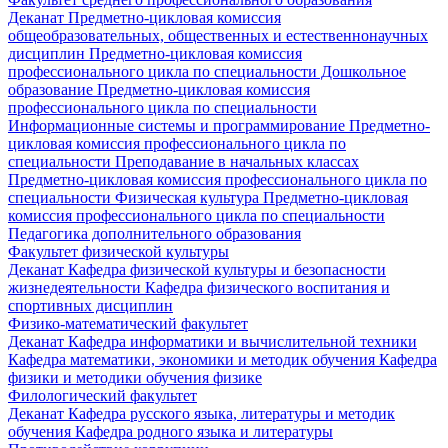
Деканат
Предметно-цикловая комиссия
общеобразовательных, общественных и естественнонаучных
дисциплин
Предметно-цикловая комиссия
профессионального цикла по специальности Дошкольное
образование
Предметно-цикловая комиссия
профессионального цикла по специальности
Информационные системы и программирование
Предметно-
цикловая комиссия профессионального цикла по
специальности Преподавание в начальных классах
Предметно-цикловая комиссия профессионального цикла по
специальности Физическая культура
Предметно-цикловая
комиссия профессионального цикла по специальности
Педагогика дополнительного образования
Факультет физической культуры
Деканат
Кафедра физической культуры и безопасности
жизнедеятельности
Кафедра физического воспитания и
спортивных дисциплин
Физико-математический факультет
Деканат
Кафедра информатики и вычислительной техники
Кафедра математики, экономики и методик обучения
Кафедра
физики и методики обучения физике
Филологический факультет
Деканат
Кафедра русского языка, литературы и методик
обучения
Кафедра родного языка и литературы