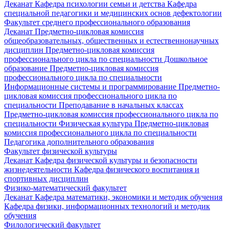
Деканат
Кафедра психологии семьи и детства
Кафедра
специальной педагогики и медицинских основ дефектологии
Факультет среднего профессионального образования
Деканат
Предметно-цикловая комиссия
общеобразовательных, общественных и естественнонаучных
дисциплин
Предметно-цикловая комиссия
профессионального цикла по специальности Дошкольное
образование
Предметно-цикловая комиссия
профессионального цикла по специальности
Информационные системы и программирование
Предметно-
цикловая комиссия профессионального цикла по
специальности Преподавание в начальных классах
Предметно-цикловая комиссия профессионального цикла по
специальности Физическая культура
Предметно-цикловая
комиссия профессионального цикла по специальности
Педагогика дополнительного образования
Факультет физической культуры
Деканат
Кафедра физической культуры и безопасности
жизнедеятельности
Кафедра физического воспитания и
спортивных дисциплин
Физико-математический факультет
Деканат
Кафедра математики, экономики и методик обучения
Кафедра физики, информационных технологий и методик
обучения
Филологический факультет