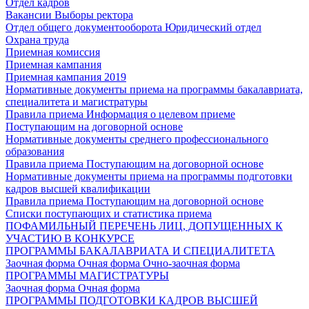
Отдел кадров
Вакансии
Выборы ректора
Отдел общего документооборота
Юридический отдел
Охрана труда
Приемная комиссия
Приемная кампания
Приемная кампания 2019
Нормативные документы приема на программы бакалавриата,
специалитета и магистратуры
Правила приема
Информация о целевом приеме
Поступающим на договорной основе
Нормативные документы среднего профессионального
образования
Правила приема
Поступающим на договорной основе
Нормативные документы приема на программы подготовки
кадров высшей квалификации
Правила приема
Поступающим на договорной основе
Списки поступающих и статистика приема
ПОФАМИЛЬНЫЙ ПЕРЕЧЕНЬ ЛИЦ, ДОПУЩЕННЫХ К
УЧАСТИЮ В КОНКУРСЕ
ПРОГРАММЫ БАКАЛАВРИАТА И СПЕЦИАЛИТЕТА
Заочная форма
Очная форма
Очно-заочная форма
ПРОГРАММЫ МАГИСТРАТУРЫ
Заочная форма
Очная форма
ПРОГРАММЫ ПОДГОТОВКИ КАДРОВ ВЫСШЕЙ