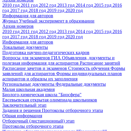
2010 год
2011 год
2012 год
2013 год
2014 год
2015 год
2016
год
2017 год
2018 год
2019 год
2020 год
Информация для авторов
Журнал Учебный эксперимент в образовании
Архив номеров
2010 год
2011 год
2012 год
2013 год
2014 год
2015 год
2016
год
2017 год
2018 год
2019 год
2020 год
Информация для авторов
Локальные документы
Подготовка научно-педагогических кадров
Вопросы для экзаменов
ГИА
Объявления, документы и
полезная информация для аспирантов
Расписание занятий
Расписание зачетов и экзаменов
Стоимость обучения
Формы
заявлений для аспирантов
Формы индивидуальных планов
аспирантов и образцы их заполнения
Региональные документы
Федеральные документы
Малая школьная академия
Биолого-химическая школа "Биосфера"
Евсевьевская открытая олимпиада школьников
Заключительный этап
Задания и решения
Протоколы отборочного этапа
Общая информация
Отборочный (дистанционный) этап
Протоколы отборочного этапа