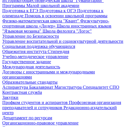
Историко-обществоведческая школа "Гуманитарий"
Программы Малой школьной академии
Подготовка к ЕГЭ
Подготовка к ОГЭ
Подготовка к
олимпиаде
Помощь в освоении школьной программы
Физико-математическая школа "Квант"
Физкультурно-
спортивная школа «Лидер»
Школа иностранных языков
"Языковая мозаика"
Школа филолога "Логос"
Управление по Безопасности
Управление воспитательной и социокультурной деятельности
Социальная поддержка обучающихся
Общежития института
Стипендия
Учебно-методическое управление
Государственное задание
Международная деятельность
Договоры с иностранными и международными
организациями
Образовательные стандарты
Аспирантура
Бакалавриат
Магистратура
Специалитет
СПО
Контрактная служба
Закупки
Профком студентов и аспирантов
Профсоюзная организация
преподавателей и сотрудников
Редакционно-издательский
центр
Департамент по ресурсам
Организационно-правовое управление