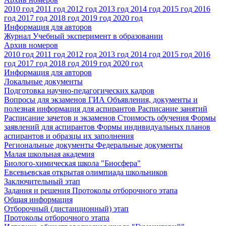
2010 год
2011 год
2012 год
2013 год
2014 год
2015 год
2016
год
2017 год
2018 год
2019 год
2020 год
Информация для авторов
Журнал Учебный эксперимент в образовании
Архив номеров
2010 год
2011 год
2012 год
2013 год
2014 год
2015 год
2016
год
2017 год
2018 год
2019 год
2020 год
Информация для авторов
Локальные документы
Подготовка научно-педагогических кадров
Вопросы для экзаменов
ГИА
Объявления, документы и
полезная информация для аспирантов
Расписание занятий
Расписание зачетов и экзаменов
Стоимость обучения
Формы
заявлений для аспирантов
Формы индивидуальных планов
аспирантов и образцы их заполнения
Региональные документы
Федеральные документы
Малая школьная академия
Биолого-химическая школа "Биосфера"
Евсевьевская открытая олимпиада школьников
Заключительный этап
Задания и решения
Протоколы отборочного этапа
Общая информация
Отборочный (дистанционный) этап
Протоколы отборочного этапа