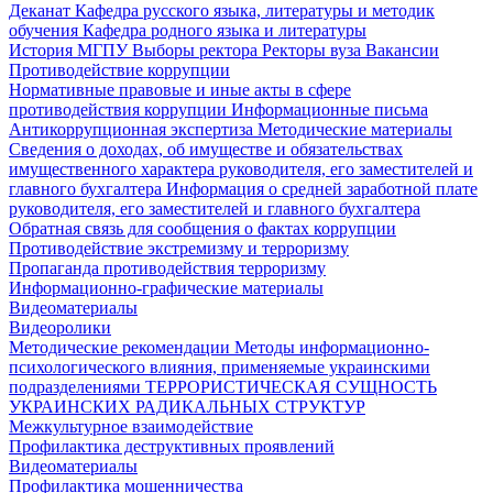
Деканат
Кафедра русского языка, литературы и методик
обучения
Кафедра родного языка и литературы
История МГПУ
Выборы ректора
Ректоры вуза
Вакансии
Противодействие коррупции
Нормативные правовые и иные акты в сфере
противодействия коррупции
Информационные письма
Антикоррупционная экспертиза
Методические материалы
Сведения о доходах, об имуществе и обязательствах
имущественного характера руководителя, его заместителей и
главного бухгалтера
Информация о средней заработной плате
руководителя, его заместителей и главного бухгалтера
Обратная связь для сообщения о фактах коррупции
Противодействие экстремизму и терроризму
Пропаганда противодействия терроризму
Информационно-графические материалы
Видеоматериалы
Видеоролики
Методические рекомендации
Методы информационно-
психологического влияния, применяемые украинскими
подразделениями
ТЕРРОРИСТИЧЕСКАЯ СУЩНОСТЬ
УКРАИНСКИХ РАДИКАЛЬНЫХ СТРУКТУР
Межкультурное взаимодействие
Профилактика деструктивных проявлений
Видеоматериалы
Профилактика мошенничества