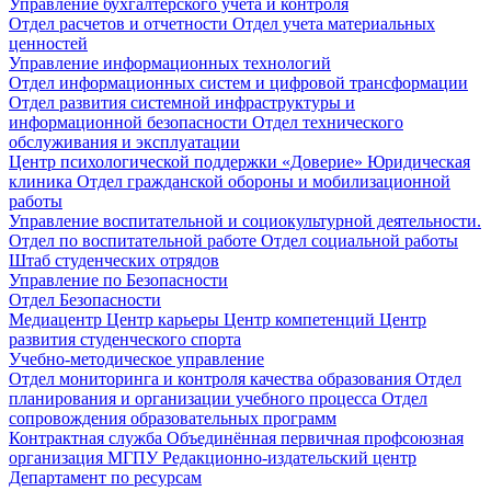
Управление бухгалтерского учета и контроля
Отдел расчетов и отчетности
Отдел учета материальных
ценностей
Управление информационных технологий
Отдел информационных систем и цифровой трансформации
Отдел развития системной инфраструктуры и
информационной безопасности
Отдел технического
обслуживания и эксплуатации
Центр психологической поддержки «Доверие»
Юридическая
клиника
Отдел гражданской обороны и мобилизационной
работы
Управление воспитательной и социокультурной деятельности.
Отдел по воспитательной работе
Отдел социальной работы
Штаб студенческих отрядов
Управление по Безопасности
Отдел Безопасности
Медиацентр
Центр карьеры
Центр компетенций
Центр
развития студенческого спорта
Учебно-методическое управление
Отдел мониторинга и контроля качества образования
Отдел
планирования и организации учебного процесса
Отдел
сопровождения образовательных программ
Контрактная служба
Объединённая первичная профсоюзная
организация МГПУ
Редакционно-издательский центр
Департамент по ресурсам