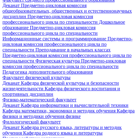
Деканат
Предметно-цикловая комиссия
общеобразовательных, общественных и естественнонаучных
дисциплин
Предметно-цикловая комиссия
профессионального цикла по специальности Дошкольное
образование
Предметно-цикловая комиссия
профессионального цикла по специальности
Информационные системы и программирование
Предметно-
цикловая комиссия профессионального цикла по
специальности Преподавание в начальных классах
Предметно-цикловая комиссия профессионального цикла по
специальности Физическая культура
Предметно-цикловая
комиссия профессионального цикла по специальности
Педагогика дополнительного образования
Факультет физической культуры
Деканат
Кафедра физической культуры и безопасности
жизнедеятельности
Кафедра физического воспитания и
спортивных дисциплин
Физико-математический факультет
Деканат
Кафедра информатики и вычислительной техники
Кафедра математики, экономики и методик обучения
Кафедра
физики и методики обучения физике
Филологический факультет
Деканат
Кафедра русского языка, литературы и методик
обучения
Кафедра родного языка и литературы