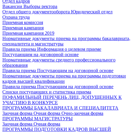
Отдел кадров
Вакансии
Выборы ректора
Отдел общего документооборота
Юридический отдел
Охрана труда
Приемная комиссия
Приемная кампания
Приемная кампания 2019
Нормативные документы приема на программы бакалавриата,
специалитета и магистратуры
Правила приема
Информация о целевом приеме
Поступающим на договорной основе
Нормативные документы среднего профессионального
образования
Правила приема
Поступающим на договорной основе
Нормативные документы приема на программы подготовки
кадров высшей квалификации
Правила приема
Поступающим на договорной основе
Списки поступающих и статистика приема
ПОФАМИЛЬНЫЙ ПЕРЕЧЕНЬ ЛИЦ, ДОПУЩЕННЫХ К
УЧАСТИЮ В КОНКУРСЕ
ПРОГРАММЫ БАКАЛАВРИАТА И СПЕЦИАЛИТЕТА
Заочная форма
Очная форма
Очно-заочная форма
ПРОГРАММЫ МАГИСТРАТУРЫ
Заочная форма
Очная форма
ПРОГРАММЫ ПОДГОТОВКИ КАДРОВ ВЫСШЕЙ