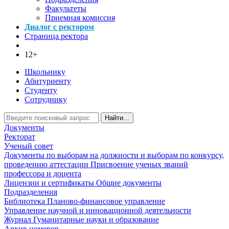
Факультеты
Приемная комиссия
Диалог с ректором
Страница ректора
12+
Школьнику
Абитуриенту
Студенту
Сотруднику
Найти...
Документы
Ректорат
Ученый совет
Документы по выборам на должности и выборам по конкурсу,
проведению аттестации
Присвоение ученых званий
профессора и доцента
Лицензии и сертификаты
Общие документы
Подразделения
Библиотека
Планово-финансовое управление
Управление научной и инновационной деятельности
Журнал Гуманитарные науки и образование
Архив номеров