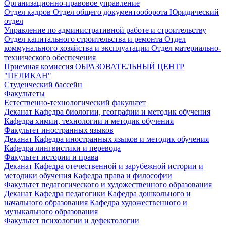
Организационно-правовое управление
Отдел кадров
Отдел общего документооборота
Юридический
отдел
Управление по административной работе и строительству
Отдел капитального строительства и ремонта
Отдел
коммунального хозяйства и эксплуатации
Отдел материально-
технического обеспечения
Приемная комиссия
ОБРАЗОВАТЕЛЬНЫЙ ЦЕНТР
"ПЕЛИКАН"
Студенческий бассейн
Факультеты
Естественно-технологический факультет
Деканат
Кафедра биологии, географии и методик обучения
Кафедра химии, технологии и методик обучения
Факультет иностранных языков
Деканат
Кафедра иностранных языков и методик обучения
Кафедра лингвистики и перевода
Факультет истории и права
Деканат
Кафедра отечественной и зарубежной истории и
методики обучения
Кафедра права и философии
Факультет педагогического и художественного образования
Деканат
Кафедра педагогики
Кафедра дошкольного и
начального образования
Кафедра художественного и
музыкального образования
Факультет психологии и дефектологии