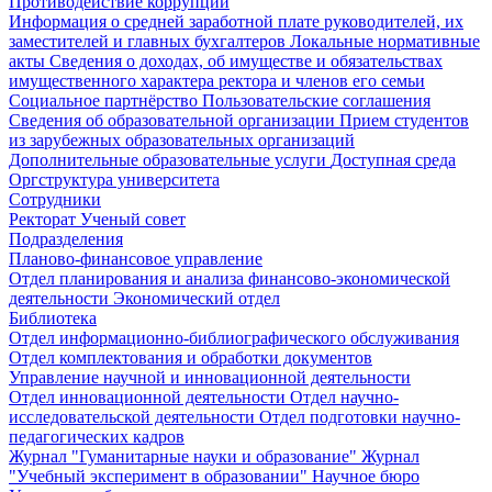
Противодействие коррупции
Информация о средней заработной плате руководителей, их
заместителей и главных бухгалтеров
Локальные нормативные
акты
Сведения о доходах, об имуществе и обязательствах
имущественного характера ректора и членов его семьи
Социальное партнёрство
Пользовательские соглашения
Сведения об образовательной организации
Прием студентов
из зарубежных образовательных организаций
Дополнительные образовательные услуги
Доступная среда
Оргструктура университета
Сотрудники
Ректорат
Ученый совет
Подразделения
Планово-финансовое управление
Отдел планирования и анализа финансово-экономической
деятельности
Экономический отдел
Библиотека
Отдел информационно-библиографического обслуживания
Отдел комплектования и обработки документов
Управление научной и инновационной деятельности
Отдел инновационной деятельности
Отдел научно-
исследовательской деятельности
Отдел подготовки научно-
педагогических кадров
Журнал "Гуманитарные науки и образование"
Журнал
"Учебный эксперимент в образовании"
Научное бюро