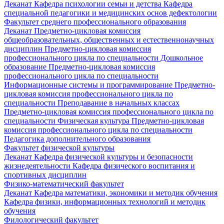
Деканат
Кафедра психологии семьи и детства
Кафедра
специальной педагогики и медицинских основ дефектологии
Факультет среднего профессионального образования
Деканат
Предметно-цикловая комиссия
общеобразовательных, общественных и естественнонаучных
дисциплин
Предметно-цикловая комиссия
профессионального цикла по специальности Дошкольное
образование
Предметно-цикловая комиссия
профессионального цикла по специальности
Информационные системы и программирование
Предметно-
цикловая комиссия профессионального цикла по
специальности Преподавание в начальных классах
Предметно-цикловая комиссия профессионального цикла по
специальности Физическая культура
Предметно-цикловая
комиссия профессионального цикла по специальности
Педагогика дополнительного образования
Факультет физической культуры
Деканат
Кафедра физической культуры и безопасности
жизнедеятельности
Кафедра физического воспитания и
спортивных дисциплин
Физико-математический факультет
Деканат
Кафедра математики, экономики и методик обучения
Кафедра физики, информационных технологий и методик
обучения
Филологический факультет