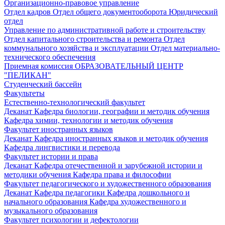
Организационно-правовое управление
Отдел кадров
Отдел общего документооборота
Юридический
отдел
Управление по административной работе и строительству
Отдел капитального строительства и ремонта
Отдел
коммунального хозяйства и эксплуатации
Отдел материально-
технического обеспечения
Приемная комиссия
ОБРАЗОВАТЕЛЬНЫЙ ЦЕНТР
"ПЕЛИКАН"
Студенческий бассейн
Факультеты
Естественно-технологический факультет
Деканат
Кафедра биологии, географии и методик обучения
Кафедра химии, технологии и методик обучения
Факультет иностранных языков
Деканат
Кафедра иностранных языков и методик обучения
Кафедра лингвистики и перевода
Факультет истории и права
Деканат
Кафедра отечественной и зарубежной истории и
методики обучения
Кафедра права и философии
Факультет педагогического и художественного образования
Деканат
Кафедра педагогики
Кафедра дошкольного и
начального образования
Кафедра художественного и
музыкального образования
Факультет психологии и дефектологии