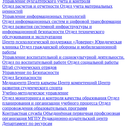
Управление бухгалтерского учета и контроля
Отдел расчетов и отчетности
Отдел учета материальных
ценностей
Управление информационных технологий
Отдел информационных систем и цифровой трансформации
Отдел развития системной инфраструктуры и
информационной безопасности
Отдел технического
обслуживания и эксплуатации
Центр психологической поддержки «Доверие»
Юридическая
клиника
Отдел гражданской обороны и мобилизационной
работы
Управление воспитательной и социокультурной деятельности.
Отдел по воспитательной работе
Отдел социальной работы
Штаб студенческих отрядов
Управление по Безопасности
Отдел Безопасности
Медиацентр
Центр карьеры
Центр компетенций
Центр
развития студенческого спорта
Учебно-методическое управление
Отдел мониторинга и контроля качества образования
Отдел
планирования и организации учебного процесса
Отдел
сопровождения образовательных программ
Контрактная служба
Объединённая первичная профсоюзная
организация МГПУ
Редакционно-издательский центр
Департамент по ресурсам