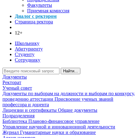
Факультеты
Приемная комиссия
Диалог с ректором
Страница ректора
12+
Школьнику
Абитуриенту
Студенту
Сотруднику
Найти...
Документы
Ректорат
Ученый совет
Документы по выборам на должности и выборам по конкурсу,
проведению аттестации
Присвоение ученых званий
профессора и доцента
Лицензии и сертификаты
Общие документы
Подразделения
Библиотека
Планово-финансовое управление
Управление научной и инновационной деятельности
Журнал Гуманитарные науки и образование
Архив номеров