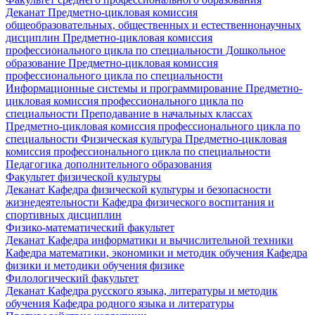
Деканат
Предметно-цикловая комиссия
общеобразовательных, общественных и естественнонаучных
дисциплин
Предметно-цикловая комиссия
профессионального цикла по специальности Дошкольное
образование
Предметно-цикловая комиссия
профессионального цикла по специальности
Информационные системы и программирование
Предметно-
цикловая комиссия профессионального цикла по
специальности Преподавание в начальных классах
Предметно-цикловая комиссия профессионального цикла по
специальности Физическая культура
Предметно-цикловая
комиссия профессионального цикла по специальности
Педагогика дополнительного образования
Факультет физической культуры
Деканат
Кафедра физической культуры и безопасности
жизнедеятельности
Кафедра физического воспитания и
спортивных дисциплин
Физико-математический факультет
Деканат
Кафедра информатики и вычислительной техники
Кафедра математики, экономики и методик обучения
Кафедра
физики и методики обучения физике
Филологический факультет
Деканат
Кафедра русского языка, литературы и методик
обучения
Кафедра родного языка и литературы