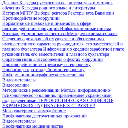
Деканат
Кафедра русского языка, литературы и методик
обучения
Кафедра родного языка и литературы
История МГПУ
Выборы ректора
Ректоры вуза
Вакансии
Противодействие коррупции
Нормативные правовые и иные акты в сфере
противодействия коррупции
Информационные письма
Антикоррупционная экспертиза
Методические материалы
Сведения о доходах, об имуществе и обязательствах
имущественного характера руководителя, его заместителей и
главного бухгалтера
Информация о средней заработной плате
руководителя, его заместителей и главного бухгалтера
Обратная связь для сообщения о фактах коррупции
Противодействие экстремизму и терроризму
Пропаганда противодействия терроризму
Информационно-графические материалы
Видеоматериалы
Видеоролики
Методические рекомендации
Методы информационно-
психологического влияния, применяемые украинскими
подразделениями
ТЕРРОРИСТИЧЕСКАЯ СУЩНОСТЬ
УКРАИНСКИХ РАДИКАЛЬНЫХ СТРУКТУР
Межкультурное взаимодействие
Профилактика деструктивных проявлений
Видеоматериалы
Профилактика мошенничества