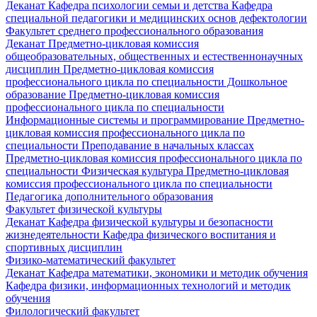
Деканат
Кафедра психологии семьи и детства
Кафедра
специальной педагогики и медицинских основ дефектологии
Факультет среднего профессионального образования
Деканат
Предметно-цикловая комиссия
общеобразовательных, общественных и естественнонаучных
дисциплин
Предметно-цикловая комиссия
профессионального цикла по специальности Дошкольное
образование
Предметно-цикловая комиссия
профессионального цикла по специальности
Информационные системы и программирование
Предметно-
цикловая комиссия профессионального цикла по
специальности Преподавание в начальных классах
Предметно-цикловая комиссия профессионального цикла по
специальности Физическая культура
Предметно-цикловая
комиссия профессионального цикла по специальности
Педагогика дополнительного образования
Факультет физической культуры
Деканат
Кафедра физической культуры и безопасности
жизнедеятельности
Кафедра физического воспитания и
спортивных дисциплин
Физико-математический факультет
Деканат
Кафедра математики, экономики и методик обучения
Кафедра физики, информационных технологий и методик
обучения
Филологический факультет