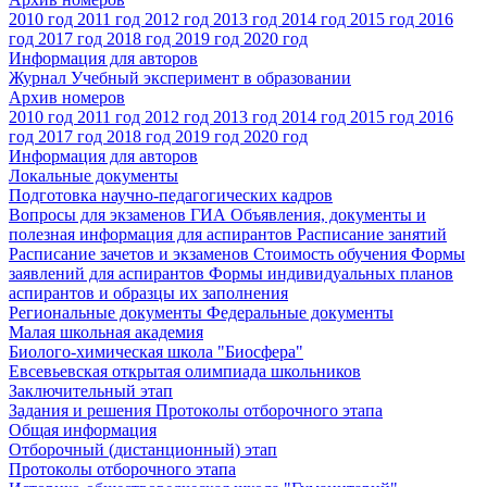
2010 год
2011 год
2012 год
2013 год
2014 год
2015 год
2016
год
2017 год
2018 год
2019 год
2020 год
Информация для авторов
Журнал Учебный эксперимент в образовании
Архив номеров
2010 год
2011 год
2012 год
2013 год
2014 год
2015 год
2016
год
2017 год
2018 год
2019 год
2020 год
Информация для авторов
Локальные документы
Подготовка научно-педагогических кадров
Вопросы для экзаменов
ГИА
Объявления, документы и
полезная информация для аспирантов
Расписание занятий
Расписание зачетов и экзаменов
Стоимость обучения
Формы
заявлений для аспирантов
Формы индивидуальных планов
аспирантов и образцы их заполнения
Региональные документы
Федеральные документы
Малая школьная академия
Биолого-химическая школа "Биосфера"
Евсевьевская открытая олимпиада школьников
Заключительный этап
Задания и решения
Протоколы отборочного этапа
Общая информация
Отборочный (дистанционный) этап
Протоколы отборочного этапа