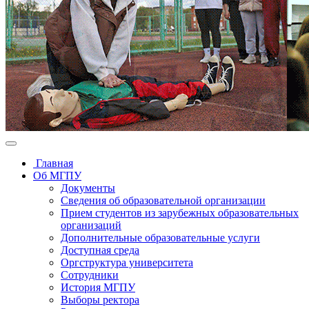
Главная
Об МГПУ
Документы
Сведения об образовательной организации
Прием студентов из зарубежных образовательных
организаций
Дополнительные образовательные услуги
Доступная среда
Оргструктура университета
Сотрудники
История МГПУ
Выборы ректора