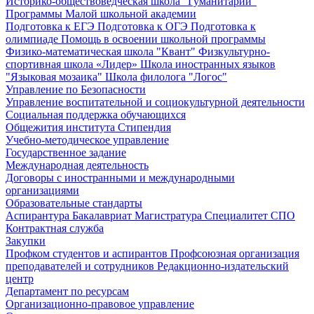
Историко-обществоведческая школа "Гуманитарий"
Программы Малой школьной академии
Подготовка к ЕГЭ
Подготовка к ОГЭ
Подготовка к
олимпиаде
Помощь в освоении школьной программы
Физико-математическая школа "Квант"
Физкультурно-
спортивная школа «Лидер»
Школа иностранных языков
"Языковая мозаика"
Школа филолога "Логос"
Управление по Безопасности
Управление воспитательной и социокультурной деятельности
Социальная поддержка обучающихся
Общежития института
Стипендия
Учебно-методическое управление
Государственное задание
Международная деятельность
Договоры с иностранными и международными
организациями
Образовательные стандарты
Аспирантура
Бакалавриат
Магистратура
Специалитет
СПО
Контрактная служба
Закупки
Профком студентов и аспирантов
Профсоюзная организация
преподавателей и сотрудников
Редакционно-издательский
центр
Департамент по ресурсам
Организационно-правовое управление