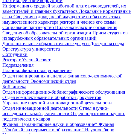
Противодействие коррупции
Информация о средней заработной плате руководителей, их
заместителей и главных бухгалтеров
Локальные нормативные
акты
Сведения о доходах, об имуществе и обязательствах
имущественного характера ректора и членов его семьи
Социальное партнёрство
Пользовательские соглашения
Сведения об образовательной организации
Прием студентов
из зарубежных образовательных организаций
Дополнительные образовательные услуги
Доступная среда
Оргструктура университета
Сотрудники
Ректорат
Ученый совет
Подразделения
Планово-финансовое управление
Отдел планирования и анализа финансово-экономической
деятельности
Экономический отдел
Библиотека
Отдел информационно-библиографического обслуживания
Отдел комплектования и обработки документов
Управление научной и инновационной деятельности
Отдел инновационной деятельности
Отдел научно-
исследовательской деятельности
Отдел подготовки научно-
педагогических кадров
Журнал "Гуманитарные науки и образование"
Журнал
"Учебный эксперимент в образовании"
Научное бюро