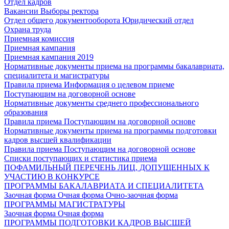
Отдел кадров
Вакансии
Выборы ректора
Отдел общего документооборота
Юридический отдел
Охрана труда
Приемная комиссия
Приемная кампания
Приемная кампания 2019
Нормативные документы приема на программы бакалавриата,
специалитета и магистратуры
Правила приема
Информация о целевом приеме
Поступающим на договорной основе
Нормативные документы среднего профессионального
образования
Правила приема
Поступающим на договорной основе
Нормативные документы приема на программы подготовки
кадров высшей квалификации
Правила приема
Поступающим на договорной основе
Списки поступающих и статистика приема
ПОФАМИЛЬНЫЙ ПЕРЕЧЕНЬ ЛИЦ, ДОПУЩЕННЫХ К
УЧАСТИЮ В КОНКУРСЕ
ПРОГРАММЫ БАКАЛАВРИАТА И СПЕЦИАЛИТЕТА
Заочная форма
Очная форма
Очно-заочная форма
ПРОГРАММЫ МАГИСТРАТУРЫ
Заочная форма
Очная форма
ПРОГРАММЫ ПОДГОТОВКИ КАДРОВ ВЫСШЕЙ