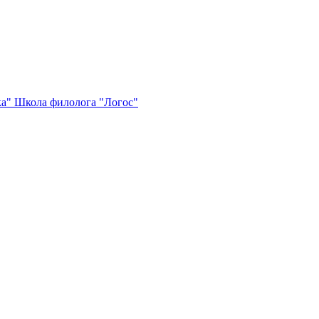
ка"
Школа филолога "Логос"