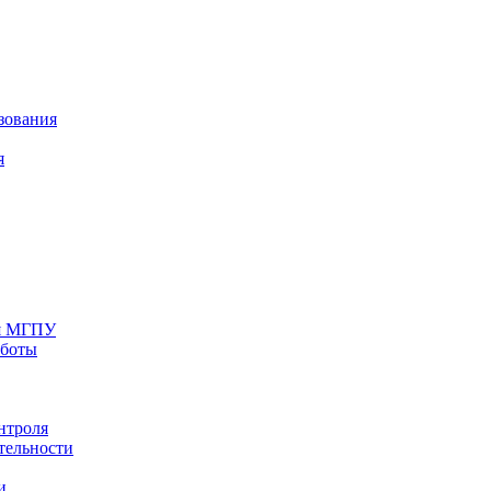
зования
я
ия МГПУ
аботы
нтроля
тельности
и