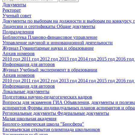
Документы
Ректорат
Ученый совет
Документы по выборам на должности и выборам по конкурсу,
Лицензии и сертификаты
Общие документы
Подразделения
Библиотека
Планово-финансовое управление
Управление научной и инновационной деятельности
Журнал Гуманитарные науки и образование
Архив номеров
2010 год
2011 год
2012 год
2013 год
2014 год
2015 год
2016 год
Информация для авторов
Журнал Учебный эксперимент в образовании
Архив номеров
2010 год
2011 год
2012 год
2013 год
2014 год
2015 год
2016 год
Информация для авторов
Локальные документы
Подготовка научно-педагогических кадров
Вопросы для экзаменов
ГИА
Объявления, документы и полезн
аспирантов
Формы индивидуальных планов аспирантов и обра
Региональные документы
Федеральные документы
Малая школьная академия
Биолого-химическая школа "Биосфера"
Евсевьевская открытая олимпиада школьников
Заключительный этап