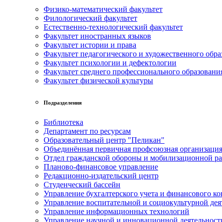
Физико-математический факультет
Филологический факультет
Естественно-технологический факультет
Факультет иностранных языков
Факультет истории и права
Факультет педагогического и художественного обра
Факультет психологии и дефектологии
Факультет среднего профессионального образовани
Факультет физической культуры
Подразделения
Библиотека
Департамент по ресурсам
Образовательный центр "Пеликан"
Объединённая первичная профсоюзная организац
Отдел гражданской обороны и мобилизационной р
Планово-финансовое управление
Редакционно-издательский центр
Студенческий бассейн
Управление бухгалтерского учета и финансового ко
Управление воспитательной и социокультурной дея
Управление информационных технологий
Управление научной и инновационной деятельност