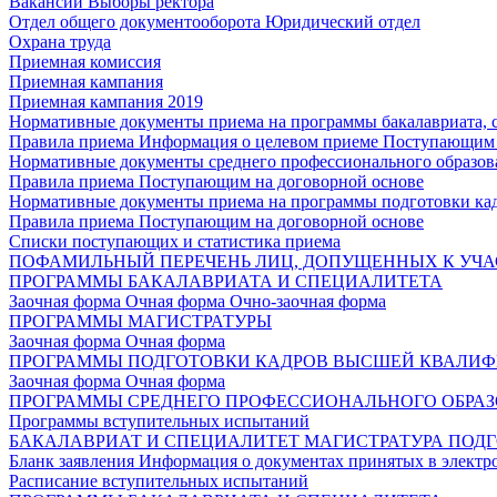
Вакансии
Выборы ректора
Отдел общего документооборота
Юридический отдел
Охрана труда
Приемная комиссия
Приемная кампания
Приемная кампания 2019
Нормативные документы приема на программы бакалавриата, 
Правила приема
Информация о целевом приеме
Поступающим 
Нормативные документы среднего профессионального образов
Правила приема
Поступающим на договорной основе
Нормативные документы приема на программы подготовки ка
Правила приема
Поступающим на договорной основе
Списки поступающих и статистика приема
ПОФАМИЛЬНЫЙ ПЕРЕЧЕНЬ ЛИЦ, ДОПУЩЕННЫХ К УЧА
ПРОГРАММЫ БАКАЛАВРИАТА И СПЕЦИАЛИТЕТА
Заочная форма
Очная форма
Очно-заочная форма
ПРОГРАММЫ МАГИСТРАТУРЫ
Заочная форма
Очная форма
ПРОГРАММЫ ПОДГОТОВКИ КАДРОВ ВЫСШЕЙ КВАЛИ
Заочная форма
Очная форма
ПРОГРАММЫ СРЕДНЕГО ПРОФЕССИОНАЛЬНОГО ОБРА
Программы вступительных испытаний
БАКАЛАВРИАТ И СПЕЦИАЛИТЕТ
МАГИСТРАТУРА
ПОДГ
Бланк заявления
Информация о документах принятых в электр
Расписание вступительных испытаний