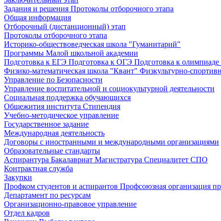
Задания и решения
Протоколы отборочного этапа
Общая информация
Отборочный (дистанционный) этап
Протоколы отборочного этапа
Историко-обществоведческая школа "Гуманитарий"
Программы Малой школьной академии
Подготовка к ЕГЭ
Подготовка к ОГЭ
Подготовка к олимпиаде
Физико-математическая школа "Квант"
Физкультурно-спортив
Управление по Безопасности
Управление воспитательной и социокультурной деятельности
Социальная поддержка обучающихся
Общежития института
Стипендия
Учебно-методическое управление
Государственное задание
Международная деятельность
Договоры с иностранными и международными организациями
Образовательные стандарты
Аспирантура
Бакалавриат
Магистратура
Специалитет
СПО
Контрактная служба
Закупки
Профком студентов и аспирантов
Профсоюзная организация пр
Департамент по ресурсам
Организационно-правовое управление
Отдел кадров