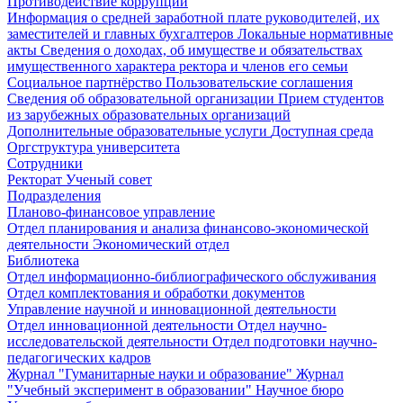
Противодействие коррупции
Информация о средней заработной плате руководителей, их
заместителей и главных бухгалтеров
Локальные нормативные
акты
Сведения о доходах, об имуществе и обязательствах
имущественного характера ректора и членов его семьи
Социальное партнёрство
Пользовательские соглашения
Сведения об образовательной организации
Прием студентов
из зарубежных образовательных организаций
Дополнительные образовательные услуги
Доступная среда
Оргструктура университета
Сотрудники
Ректорат
Ученый совет
Подразделения
Планово-финансовое управление
Отдел планирования и анализа финансово-экономической
деятельности
Экономический отдел
Библиотека
Отдел информационно-библиографического обслуживания
Отдел комплектования и обработки документов
Управление научной и инновационной деятельности
Отдел инновационной деятельности
Отдел научно-
исследовательской деятельности
Отдел подготовки научно-
педагогических кадров
Журнал "Гуманитарные науки и образование"
Журнал
"Учебный эксперимент в образовании"
Научное бюро