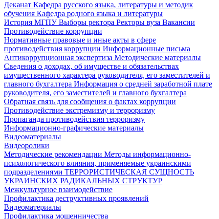
Деканат
Кафедра русского языка, литературы и методик
обучения
Кафедра родного языка и литературы
История МГПУ
Выборы ректора
Ректоры вуза
Вакансии
Противодействие коррупции
Нормативные правовые и иные акты в сфере
противодействия коррупции
Информационные письма
Антикоррупционная экспертиза
Методические материалы
Сведения о доходах, об имуществе и обязательствах
имущественного характера руководителя, его заместителей и
главного бухгалтера
Информация о средней заработной плате
руководителя, его заместителей и главного бухгалтера
Обратная связь для сообщения о фактах коррупции
Противодействие экстремизму и терроризму
Пропаганда противодействия терроризму
Информационно-графические материалы
Видеоматериалы
Видеоролики
Методические рекомендации
Методы информационно-
психологического влияния, применяемые украинскими
подразделениями
ТЕРРОРИСТИЧЕСКАЯ СУЩНОСТЬ
УКРАИНСКИХ РАДИКАЛЬНЫХ СТРУКТУР
Межкультурное взаимодействие
Профилактика деструктивных проявлений
Видеоматериалы
Профилактика мошенничества