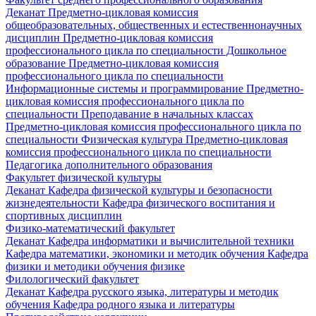
Деканат
Предметно-цикловая комиссия
общеобразовательных, общественных и естественнонаучных
дисциплин
Предметно-цикловая комиссия
профессионального цикла по специальности Дошкольное
образование
Предметно-цикловая комиссия
профессионального цикла по специальности
Информационные системы и программирование
Предметно-
цикловая комиссия профессионального цикла по
специальности Преподавание в начальных классах
Предметно-цикловая комиссия профессионального цикла по
специальности Физическая культура
Предметно-цикловая
комиссия профессионального цикла по специальности
Педагогика дополнительного образования
Факультет физической культуры
Деканат
Кафедра физической культуры и безопасности
жизнедеятельности
Кафедра физического воспитания и
спортивных дисциплин
Физико-математический факультет
Деканат
Кафедра информатики и вычислительной техники
Кафедра математики, экономики и методик обучения
Кафедра
физики и методики обучения физике
Филологический факультет
Деканат
Кафедра русского языка, литературы и методик
обучения
Кафедра родного языка и литературы