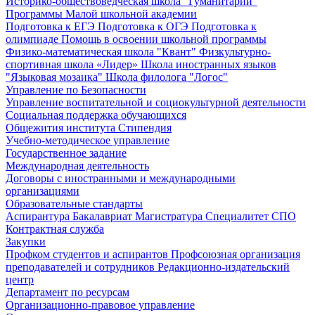
Историко-обществоведческая школа "Гуманитарий"
Программы Малой школьной академии
Подготовка к ЕГЭ
Подготовка к ОГЭ
Подготовка к
олимпиаде
Помощь в освоении школьной программы
Физико-математическая школа "Квант"
Физкультурно-
спортивная школа «Лидер»
Школа иностранных языков
"Языковая мозаика"
Школа филолога "Логос"
Управление по Безопасности
Управление воспитательной и социокультурной деятельности
Социальная поддержка обучающихся
Общежития института
Стипендия
Учебно-методическое управление
Государственное задание
Международная деятельность
Договоры с иностранными и международными
организациями
Образовательные стандарты
Аспирантура
Бакалавриат
Магистратура
Специалитет
СПО
Контрактная служба
Закупки
Профком студентов и аспирантов
Профсоюзная организация
преподавателей и сотрудников
Редакционно-издательский
центр
Департамент по ресурсам
Организационно-правовое управление