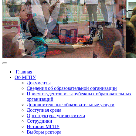
Главная
Об МГПУ
Документы
Сведения об образовательной организации
Прием студентов из зарубежных образовательных
организаций
Дополнительные образовательные услуги
Доступная среда
Оргструктура университета
Сотрудники
История МГПУ
Выборы ректора