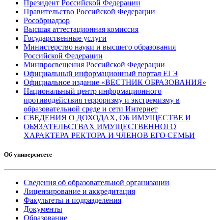
Президент Российской Федерации
Правительство Российской Федерации
Рособрнадзор
Высшая аттестационная комиссия
Государственные услуги
Министерство науки и высшего образования
Российской Федерации
Минпросвещения Российской Федерации
Официальный информационный портал ЕГЭ
Официальное издание «ВЕСТНИК ОБРАЗОВАНИЯ»
Национальный центр информационного
противодействия терроризму и экстремизму в
образовательной среде и сети Интернет
СВЕДЕНИЯ О ДОХОДАХ, ОБ ИМУЩЕСТВЕ И
ОБЯЗАТЕЛЬСТВАХ ИМУЩЕСТВЕННОГО
ХАРАКТЕРА РЕКТОРА И ЧЛЕНОВ ЕГО СЕМЬИ
Об университете
Сведения об образовательной организации
Лицензирование и аккредитация
Факультеты и подразделения
Документы
Образование