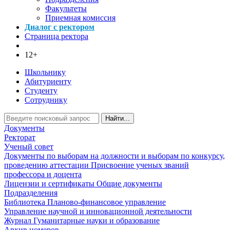
Факультеты
Приемная комиссия
Диалог с ректором
Страница ректора
12+
Школьнику
Абитуриенту
Студенту
Сотруднику
Найти...
Документы
Ректорат
Ученый совет
Документы по выборам на должности и выборам по конкурсу,
проведению аттестации
Присвоение ученых званий
профессора и доцента
Лицензии и сертификаты
Общие документы
Подразделения
Библиотека
Планово-финансовое управление
Управление научной и инновационной деятельности
Журнал Гуманитарные науки и образование
Архив номеров