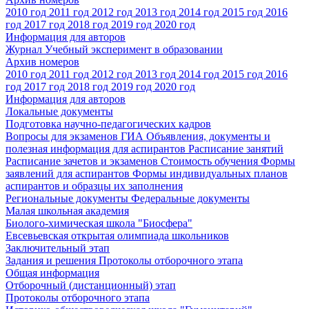
2010 год
2011 год
2012 год
2013 год
2014 год
2015 год
2016
год
2017 год
2018 год
2019 год
2020 год
Информация для авторов
Журнал Учебный эксперимент в образовании
Архив номеров
2010 год
2011 год
2012 год
2013 год
2014 год
2015 год
2016
год
2017 год
2018 год
2019 год
2020 год
Информация для авторов
Локальные документы
Подготовка научно-педагогических кадров
Вопросы для экзаменов
ГИА
Объявления, документы и
полезная информация для аспирантов
Расписание занятий
Расписание зачетов и экзаменов
Стоимость обучения
Формы
заявлений для аспирантов
Формы индивидуальных планов
аспирантов и образцы их заполнения
Региональные документы
Федеральные документы
Малая школьная академия
Биолого-химическая школа "Биосфера"
Евсевьевская открытая олимпиада школьников
Заключительный этап
Задания и решения
Протоколы отборочного этапа
Общая информация
Отборочный (дистанционный) этап
Протоколы отборочного этапа