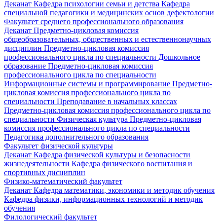
Деканат
Кафедра психологии семьи и детства
Кафедра
специальной педагогики и медицинских основ дефектологии
Факультет среднего профессионального образования
Деканат
Предметно-цикловая комиссия
общеобразовательных, общественных и естественнонаучных
дисциплин
Предметно-цикловая комиссия
профессионального цикла по специальности Дошкольное
образование
Предметно-цикловая комиссия
профессионального цикла по специальности
Информационные системы и программирование
Предметно-
цикловая комиссия профессионального цикла по
специальности Преподавание в начальных классах
Предметно-цикловая комиссия профессионального цикла по
специальности Физическая культура
Предметно-цикловая
комиссия профессионального цикла по специальности
Педагогика дополнительного образования
Факультет физической культуры
Деканат
Кафедра физической культуры и безопасности
жизнедеятельности
Кафедра физического воспитания и
спортивных дисциплин
Физико-математический факультет
Деканат
Кафедра математики, экономики и методик обучения
Кафедра физики, информационных технологий и методик
обучения
Филологический факультет