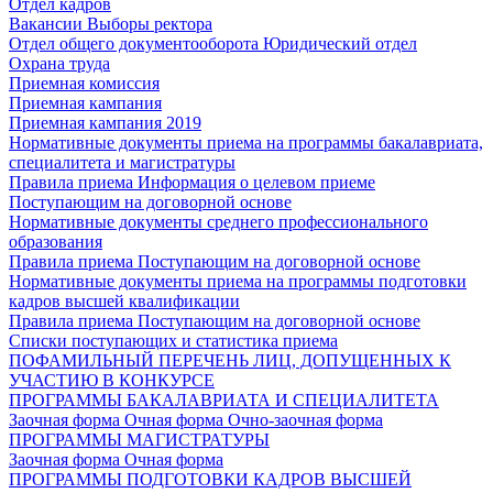
Отдел кадров
Вакансии
Выборы ректора
Отдел общего документооборота
Юридический отдел
Охрана труда
Приемная комиссия
Приемная кампания
Приемная кампания 2019
Нормативные документы приема на программы бакалавриата,
специалитета и магистратуры
Правила приема
Информация о целевом приеме
Поступающим на договорной основе
Нормативные документы среднего профессионального
образования
Правила приема
Поступающим на договорной основе
Нормативные документы приема на программы подготовки
кадров высшей квалификации
Правила приема
Поступающим на договорной основе
Списки поступающих и статистика приема
ПОФАМИЛЬНЫЙ ПЕРЕЧЕНЬ ЛИЦ, ДОПУЩЕННЫХ К
УЧАСТИЮ В КОНКУРСЕ
ПРОГРАММЫ БАКАЛАВРИАТА И СПЕЦИАЛИТЕТА
Заочная форма
Очная форма
Очно-заочная форма
ПРОГРАММЫ МАГИСТРАТУРЫ
Заочная форма
Очная форма
ПРОГРАММЫ ПОДГОТОВКИ КАДРОВ ВЫСШЕЙ