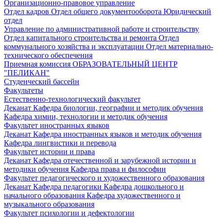
Организационно-правовое управление
Отдел кадров
Отдел общего документооборота
Юридический
отдел
Управление по административной работе и строительству
Отдел капитального строительства и ремонта
Отдел
коммунального хозяйства и эксплуатации
Отдел материально-
технического обеспечения
Приемная комиссия
ОБРАЗОВАТЕЛЬНЫЙ ЦЕНТР
"ПЕЛИКАН"
Студенческий бассейн
Факультеты
Естественно-технологический факультет
Деканат
Кафедра биологии, географии и методик обучения
Кафедра химии, технологии и методик обучения
Факультет иностранных языков
Деканат
Кафедра иностранных языков и методик обучения
Кафедра лингвистики и перевода
Факультет истории и права
Деканат
Кафедра отечественной и зарубежной истории и
методики обучения
Кафедра права и философии
Факультет педагогического и художественного образования
Деканат
Кафедра педагогики
Кафедра дошкольного и
начального образования
Кафедра художественного и
музыкального образования
Факультет психологии и дефектологии