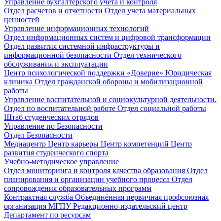
Управление бухгалтерского учета и контроля
Отдел расчетов и отчетности
Отдел учета материальных
ценностей
Управление информационных технологий
Отдел информационных систем и цифровой трансформации
Отдел развития системной инфраструктуры и
информационной безопасности
Отдел технического
обслуживания и эксплуатации
Центр психологической поддержки «Доверие»
Юридическая
клиника
Отдел гражданской обороны и мобилизационной
работы
Управление воспитательной и социокультурной деятельности.
Отдел по воспитательной работе
Отдел социальной работы
Штаб студенческих отрядов
Управление по Безопасности
Отдел Безопасности
Медиацентр
Центр карьеры
Центр компетенций
Центр
развития студенческого спорта
Учебно-методическое управление
Отдел мониторинга и контроля качества образования
Отдел
планирования и организации учебного процесса
Отдел
сопровождения образовательных программ
Контрактная служба
Объединённая первичная профсоюзная
организация МГПУ
Редакционно-издательский центр
Департамент по ресурсам