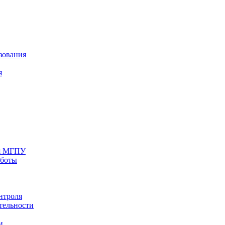
зования
я
ия МГПУ
аботы
нтроля
тельности
и