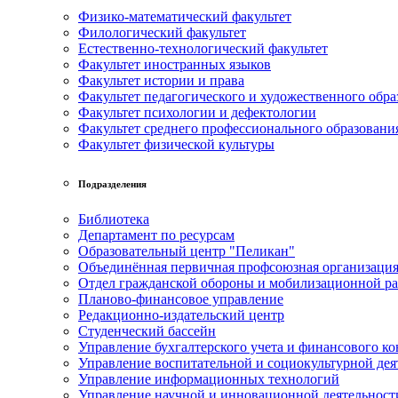
Физико-математический факультет
Филологический факультет
Естественно-технологический факультет
Факультет иностранных языков
Факультет истории и права
Факультет педагогического и художественного обра
Факультет психологии и дефектологии
Факультет среднего профессионального образовани
Факультет физической культуры
Подразделения
Библиотека
Департамент по ресурсам
Образовательный центр "Пеликан"
Объединённая первичная профсоюзная организац
Отдел гражданской обороны и мобилизационной р
Планово-финансовое управление
Редакционно-издательский центр
Студенческий бассейн
Управление бухгалтерского учета и финансового ко
Управление воспитательной и социокультурной дея
Управление информационных технологий
Управление научной и инновационной деятельност