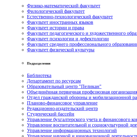
Физико-математический факультет
Филологический факультет
Естественно-технологический факультет
Факультет иностранных языков
Факультет истории и права
Факультет педагогического и художественного обра
Факультет психологии и дефектологии
Факультет среднего профессионального образовани
Факультет физической культуры
Подразделения
Библиотека
Департамент по ресурсам
Образовательный центр "Пеликан"
Объединённая первичная профсоюзная организац
Отдел гражданской обороны и мобилизационной р
Планово-финансовое управление
Редакционно-издательский центр
Студенческий бассейн
Управление бухгалтерского учета и финансового ко
Управление воспитательной и социокультурной дея
Управление информационных технологий
Управление научной и инновационной деятельност