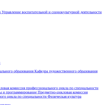
и
Управление воспитательной и социокультурной деятельности
и
чального образования
Кафедра художественного образования
ловая комиссия профессионального цикла по специальности
мы и программирование
Предметно-цикловая комиссия
ого цикла по специальности Физическая культура
циплин