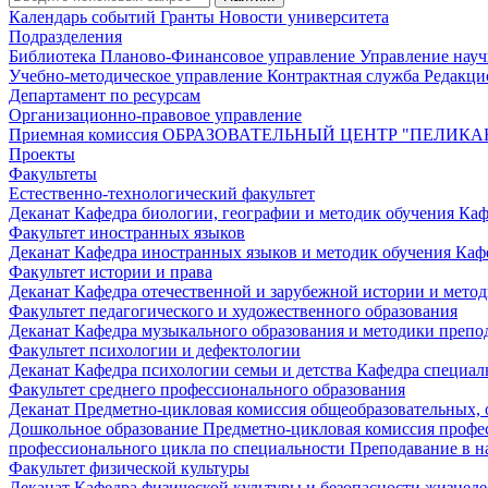
Календарь событий
Гранты
Новости университета
Подразделения
Библиотека
Планово-Финансовое управление
Управление нау
Учебно-методическое управление
Контрактная служба
Редакци
Департамент по ресурсам
Организационно-правовое управление
Приемная комиссия
ОБРАЗОВАТЕЛЬНЫЙ ЦЕНТР "ПЕЛИКА
Проекты
Факультеты
Естественно-технологический факультет
Деканат
Кафедра биологии, географии и методик обучения
Каф
Факультет иностранных языков
Деканат
Кафедра иностранных языков и методик обучения
Каф
Факультет истории и права
Деканат
Кафедра отечественной и зарубежной истории и мето
Факультет педагогического и художественного образования
Деканат
Кафедра музыкального образования и методики преп
Факультет психологии и дефектологии
Деканат
Кафедра психологии семьи и детства
Кафедра специал
Факультет среднего профессионального образования
Деканат
Предметно-цикловая комиссия общеобразовательных,
Дошкольное образование
Предметно-цикловая комиссия профе
профессионального цикла по специальности Преподавание в н
Факультет физической культуры
Деканат
Кафедра физической культуры и безопасности жизнед