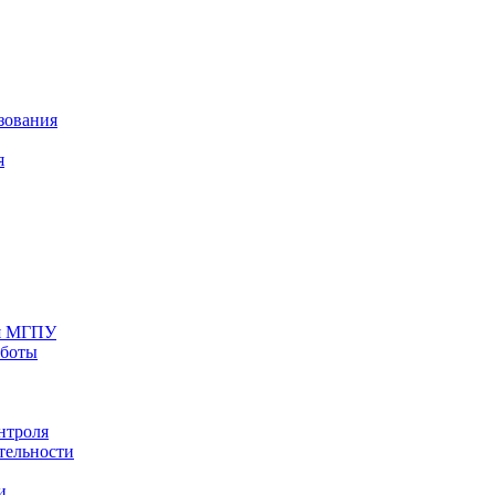
зования
я
ия МГПУ
аботы
нтроля
тельности
и