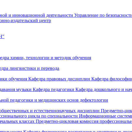
чной и инновационной деятельности
Управление по безопасност
онно-издательский центр
Н"
едра химии, технологии и методик обучения
едра лингвистики и перевода
дики обучения
Кафедра правовых дисциплин
Кафедра философи
одавания музыки
Кафедра педагогики
Кафедра дошкольного и на
ьной педагогики и медицинских основ дефектологии
 общественных и естественнонаучных дисциплин
Предметно-цик
ссионального цикла по специальности Информационные систе
ачальных классах
Предметно-цикловая комиссия профессиональн
еятельности
Кафедра физического воспитания и спортивных дис