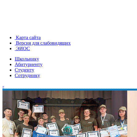
Карта сайта
Версия для слабовидящих
ЭИОС
Школьнику
Абитуриенту
Студенту
Сотруднику
-