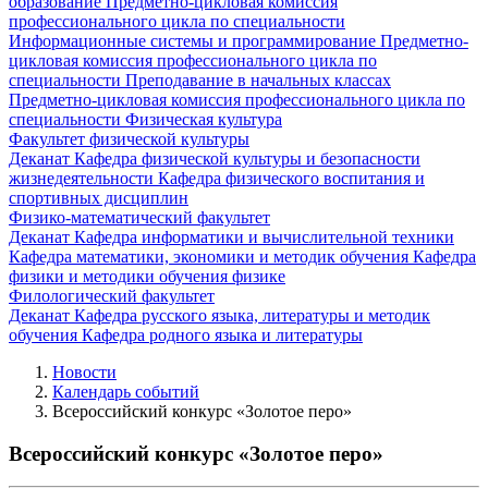
образование
Предметно-цикловая комиссия
профессионального цикла по специальности
Информационные системы и программирование
Предметно-
цикловая комиссия профессионального цикла по
специальности Преподавание в начальных классах
Предметно-цикловая комиссия профессионального цикла по
специальности Физическая культура
Факультет физической культуры
Деканат
Кафедра физической культуры и безопасности
жизнедеятельности
Кафедра физического воспитания и
спортивных дисциплин
Физико-математический факультет
Деканат
Кафедра информатики и вычислительной техники
Кафедра математики, экономики и методик обучения
Кафедра
физики и методики обучения физике
Филологический факультет
Деканат
Кафедра русского языка, литературы и методик
обучения
Кафедра родного языка и литературы
Новости
Календарь событий
Всероссийский конкурс «Золотое перо»
Всероссийский конкурс «Золотое перо»