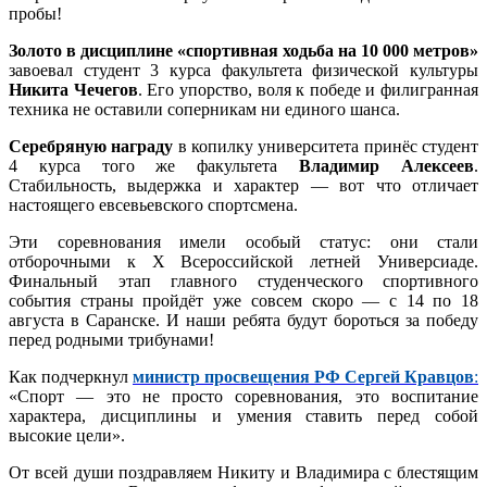
пробы!
Золото в дисциплине «спортивная ходьба на 10 000 метров»
завоевал студент 3 курса факультета физической культуры
Никита Чечегов
. Его упорство, воля к победе и филигранная
техника не оставили соперникам ни единого шанса.
Серебряную награду
в копилку университета принёс студент
4 курса того же факультета
Владимир Алексеев
.
Стабильность, выдержка и характер — вот что отличает
настоящего евсевьевского спортсмена.
Эти соревнования имели особый статус: они стали
отборочными к Х Всероссийской летней Универсиаде.
Финальный этап главного студенческого спортивного
события страны пройдёт уже совсем скоро — с 14 по 18
августа в Саранске. И наши ребята будут бороться за победу
перед родными трибунами!
Как подчеркнул
министр просвещения РФ Сергей Кравцов
:
«Спорт — это не просто соревнования, это воспитание
характера, дисциплины и умения ставить перед собой
высокие цели».
От всей души поздравляем Никиту и Владимира с блестящим