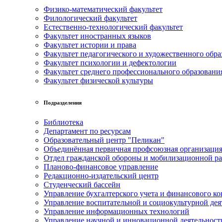
Физико-математический факультет
Филологический факультет
Естественно-технологический факультет
Факультет иностранных языков
Факультет истории и права
Факультет педагогического и художественного обра
Факультет психологии и дефектологии
Факультет среднего профессионального образовани
Факультет физической культуры
Подразделения
Библиотека
Департамент по ресурсам
Образовательный центр "Пеликан"
Объединённая первичная профсоюзная организац
Отдел гражданской обороны и мобилизационной р
Планово-финансовое управление
Редакционно-издательский центр
Студенческий бассейн
Управление бухгалтерского учета и финансового ко
Управление воспитательной и социокультурной дея
Управление информационных технологий
Управление научной и инновационной деятельност