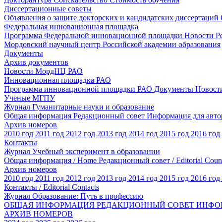
Диссертационные советы
Объявления о защите докторских и кандидатских диссертаций
Федеральная инновационная площадка
Программа Федеральной инновационной площадки
Новости
Р
Мордовский научный центр Российской академии образования
Документы
Архив документов
Новости МордНЦ РАО
Инновационная площадка РАО
Программа инновационной площадки РАО
Документы
Новост
Ученые МГПУ
Журнал Гуманитарные науки и образование
Общая информация
Редакционный совет
Информация для авт
Архив номеров
2010 год
2011 год
2012 год
2013 год
2014 год
2015 год
2016 год
Контакты
Журнал Учебный эксперимент в образовании
Общая информация / Home
Редакционный совет / Editorial Coun
Архив номеров
2010 год
2011 год
2012 год
2013 год
2014 год
2015 год
2016 год
Контакты / Editorial Contacts
Журнал Образование: Путь в профессию
ОБЩАЯ ИНФОРМАЦИЯ
РЕДАКЦИОННЫЙ СОВЕТ
ИНФО
АРХИВ НОМЕРОВ