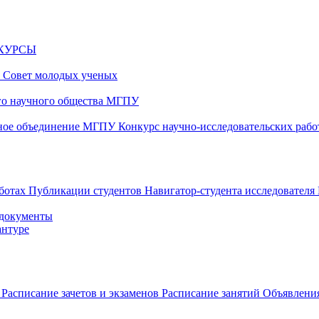
НКУРСЫ
и
Совет молодых ученых
ого научного общества МГПУ
чное объединение МГПУ
Конкурс научно-исследовательских раб
аботах
Публикации студентов
Навигатор-студента исследователя
 документы
антуре
в
Расписание зачетов и экзаменов
Расписание занятий
Объявления