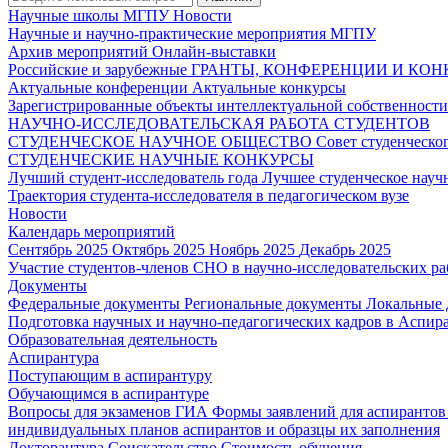
Научные школы МГПУ
Новости
Научные и научно-практические мероприятия МГПУ
Архив мероприятий
Онлайн-выставки
Российские и зарубежные ГРАНТЫ, КОНФЕРЕНЦИИ И КО
Актуальные конференции
Актуальные конкурсы
Зарегистрированные объекты интеллектуальной собственност
НАУЧНО-ИССЛЕДОВАТЕЛЬСКАЯ РАБОТА СТУДЕНТОВ
СТУДЕНЧЕСКОЕ НАУЧНОЕ ОБЩЕСТВО
Совет студенческ
СТУДЕНЧЕСКИЕ НАУЧНЫЕ КОНКУРСЫ
Лучший студент-исследователь года
Лучшее студенческое нау
Траектория студента-исследователя в педагогическом вузе
Новости
Календарь мероприятий
Сентябрь 2025
Октябрь 2025
Ноябрь 2025
Декабрь 2025
Участие студентов-членов СНО в научно-исследовательских р
Документы
Федеральные документы
Региональные документы
Локальные
Подготовка научных и научно-педагогических кадров в Аспир
Образовательная деятельность
Аспирантура
Поступающим в аспирантуру
Обучающимся в аспирантуре
Вопросы для экзаменов
ГИА
Формы заявлений для аспиранто
индивидуальных планов аспирантов и образцы их заполнения
Докторантура
Соискательство
Стоимость обучения