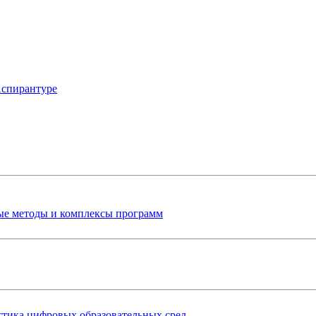
Аспирантуре
ые методы и комплексы программ
стика цифровых образовательных сред