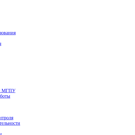
зования
я
ия МГПУ
аботы
нтроля
тельности
и